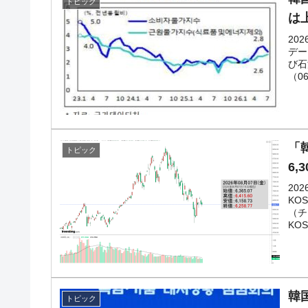
トピック
は
20
デー
び石
（0
「韓
トピック
6,
20
KO
（チ
KOS
韓
トピック