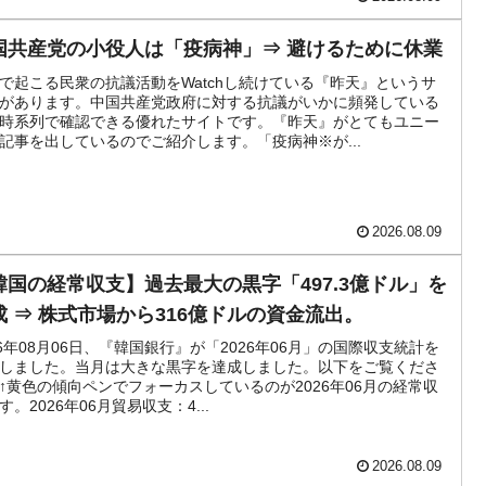
な国だ。
国共産党の小役人は「疫病神」⇒ 避けるために休業
ます」⇒「金を経由するドル入手」手段ではないのか？
で起こる民衆の抗議活動をWatchし続けている『昨天』というサ
4億ドル」まで拡大 ⇒ 海外資金の動きに強く左右される状態
があります。中国共産党政府に対する抗議がいかに頻発している
時系列で確認できる優れたサイトです。『昨天』がとてもユニー
ない「50.5％」に上昇
記事を出しているのでご紹介します。「疫病神※が...
れた ⇒ 国家が行った恐るべき株価操作であり、空前の国政壟
2026.08.09
活動」
韓国の経常収支】過去最大の黒字「497.3億ドル」を
⇒ 中国の過剰生産が世界を蝕む。
成 ⇒ 株式市場から316億ドルの資金流出。
業種は全般的「不調」⇒ PSIが示す現況は決して良くない。
26年08月06日、『韓国銀行』が「2026年06月」の国際収支統計を
しました。当月は大きな黒字を達成しました。以下をご覧くださ
』1人当たり賠償10万ウォンを認定 ⇒ 総額3兆7,000億
↑黄色の傾向ペンでフォーカスしているのが2026年06月の経常収
す。2026年06月貿易収支：4...
2026.08.09