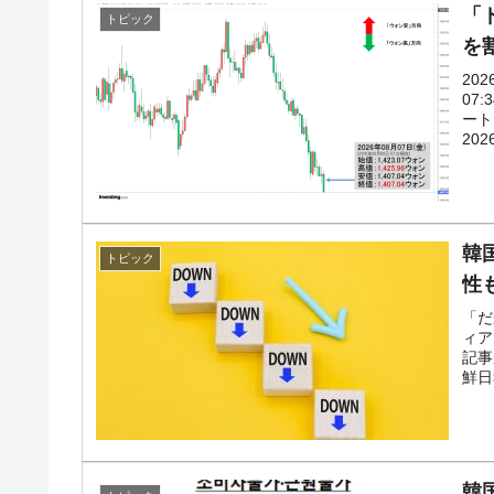
「ド
トピック
を
20
07
ート
202
韓
トピック
性
「だ
ィア
記事
鮮日
韓