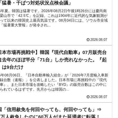
「猛暑・干ばつ対処状況点検会議」
26年夏。韓国は猛暑です。2026年08月2日午後1時26分には慶尚南
梁山市で「42.5℃」を記録。これは1904年に近代的な気象観測が
って以来の韓国史上最高気温です。08月04日には、ソウル市全域
「猛暑重大警報」が発令され...
2026.08.07
日本市場再挑戦中】韓国『現代自動車』07月販売台
は去年のほぼ半分「71台」しか売れなかった。『起
』は9台だけ
26年08月06日、『日本自動車輸入組合』が「2026年7月度輸入車新
録台数（速報）」を公表しました。日本市場に再挑戦中の『現代
車』、また日本市場を攻略したい『BYD』の販売台数はこの中に
られているはずです。先月からは韓国の...
2026.08.07
国「信用赦免を何回やっても、何回やっても」⇒
57万人赦免したのに60万人がまた延滞者に転落！