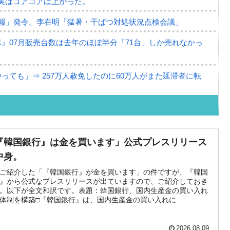
⇒ 実はコアコアは上がった。
報」発令。李在明「猛暑・干ばつ対処状況点検会議」
』07月販売台数は去年のほぼ半分「71台」しか売れなかっ
ても」⇒ 257万人赦免したのに60万人がまた延滞者に転
･珍兵器「K10」が改良に乗り出す。
半導体だけで410億ドル、輸出全体の41％もある
『韓国銀行』は金を買います」公式プレスリリース
。せや、若者に起業させよう」⇒ どんな雇用対策だソレ。
中身。
79億ドル。外平債の発行「19.4億ドル」
ご紹介した「『韓国銀行』が金を買います」の件ですが、『韓国
』から公式なプレスリリースが出ていますので、ご紹介しておき
。以下が全文和訳です。表題：韓国銀行、国内生産金の買い入れ
ーバーにウソのデータを入力したのは明白だ」
体制を構築□『韓国銀行』は、国内生産金の買い入れに...
な発言。
2026.08.09