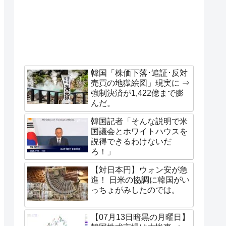
韓国「株価下落･追証･反対
売買の地獄絵図」現実に ⇒
強制決済が1,422億まで膨
んだ。
韓国記者「そんな説明で米
国議会とホワイトハウスを
説得できるわけないだ
ろ！」
【対日本円】ウォン安が急
進！ 日米の協調に韓国がい
っちょがみしたのでは。
【07月13日暗黒の月曜日】