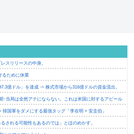
プレスリリースの中身。
けるために休業
7.3億ドル」を達成 ⇒ 株式市場から316億ドルの資金流出。
の闇･当局は全然アテにならない。これは米国に対するアピール
⇒ 韓国軍をダメにする最強タッグ「李在明 + 安圭伯」
吊るされる可能性もあるのでは」とほのめかす。