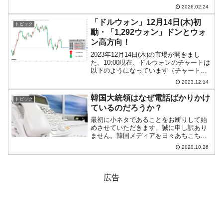
演を実施。このとき、コンサートに来て
2026.02.24
いた韓国人が禁止されている「望遠カメ
ラ」を用いて撮影しており、警備員に見
「ドルウォン」12月14日(木)初
トピック
咎められて...
動・「1,292ウォン」ドンとウォ
ン高方向！
2023年12月14日(木)の市場が開きまし
た。10:00現在、ドルウォンのチャートは
以下のようになっています（チャートは
『Investing.com』より引用）。
2023.12.14
『FOMC』が効きましたね。ウォン高方
向にドンと進行しました。現在のところ
韓国大統領はなぜ電話ばかりかけ
トピック
「...
ているのだろうか？
最初に小ネタであることをお断りして始
めさせていただきます。誠に申し訳あり
ません。韓国メディアを日々あちこち回
っていると、韓国の文在寅大統領が電話
2020.10.26
をかけている写真に多く出くわします。
「문재인 전화」（文在寅 電話）で画像検
索するとお分かりいた...
広告