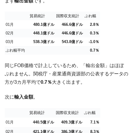
全て勝つといくら？ 競馬GI競走で勝利騎手がもら
まず
輸出金額
です。
Fact1
える賞金とは？
貿易統計
国際収支統計
ぶれ幅
平成仮面ライダーの意外すぎるモチーフとは？
Fact1
01月
480.1億ドル
466.6億ドル
2.8％
発表から2日で大崩壊、鳴かず飛ばずに終わりそう
Fact1
なスーパーリーグとは？
02月
448.1億ドル
446.6億ドル
0.3％
03月
538.3億ドル
543.8億ドル
-1.0％
日本人マスターズ挑戦の歴史。松山以前に最高位
Fact1
だった選手とは？
ぶれ幅平均
0.7％
甲子園通算本塁打、最多の清原に次いで多く打っ
Fact1
同じFOB価格で計上しているため、「輸出金額」はほぼ
ている意外な選手とは？
ぶれません。関税庁・産業通商資源部の公表するデータの
セレクトセールの高額取引馬が稼いだ金額とは？
Fact1
方が3カ月平均で
0.7％
大きく出ます。
次に
輸入金額
。
貿易統計
国際収支統計
ぶれ幅
01月
440.5億ドル
409.3億ドル
7.1％
02月
421.1億ドル
386.3億ドル
8.3％