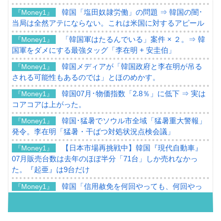
韓国「塩田奴隷労働」の問題 ⇒ 韓国の闇･
『Money1』
当局は全然アテにならない。これは米国に対するアピール
「韓国軍はたるんでいる」案件 × ２。⇒ 韓
『Money1』
国軍をダメにする最強タッグ「李在明 + 安圭伯」
韓国メディアが「韓国政府と李在明が吊る
『Money1』
される可能性もあるのでは」とほのめかす。
韓国07月･物価指数「2.8％」に低下 ⇒ 実は
『Money1』
コアコアは上がった。
韓国･猛暑でソウル市全域「猛暑重大警報」
『Money1』
発令。李在明「猛暑・干ばつ対処状況点検会議」
【日本市場再挑戦中】韓国『現代自動車』
『Money1』
07月販売台数は去年のほぼ半分「71台」しか売れなかっ
た。『起亜』は9台だけ
韓国「信用赦免を何回やっても、何回やっ
『Money1』
ても」⇒ 257万人赦免したのに60万人がまた延滞者に転
落！