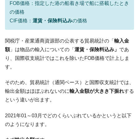
FOB価格：指定した港の船着き場で船に搭載したとき
韓国「橋が落ちました」⇒ 耐久性「なさす
『Money1』
の価格
ぎ」では。
CIF価格：
運賃・保険料込み
の価格
韓国鉄鋼最大手『POSCO』ズブズブ沈む。
『Money1』
営業利益80.2％も減少
関税庁・産業通商資源部の公表する貿易統計の「
輸入金
米国下院「韓国の公務員個人をターゲット
『Money1』
額
」は物品の輸入についての「
運賃・保険料
込み」
であ
にぶん殴る法案」提出！⇒ クーパン問題は合衆国企業に対
する差別。許してはおかぬ
り、国際収支統計ではこれを除いたFOB価格で計上しま
す。
韓国ボンクラ政策室長･金容範、株価暴落に
『Money1』
他人事のような発言。
そのため、貿易統計（通関ベース）と国際収支統計では、
日本の誇る海洋資源調査船『白嶺』は先進技術の
Fact1
輸出金額はほぼぶれないのに
輸入金額が大きき下振れ
する
塊！
という違いが出ます。
夏の甲子園、優勝校を最も多く輩出している都道
Fact1
府県とは？
2021年01～03月でどのくらいぶれているかというと以下
今話題の「楽天ライオンズ」とは？
Fact1
のようになります。
奇跡の毛色「白毛馬」とは？
Fact1