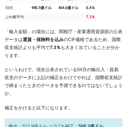
03月
496.5億ドル
464.6億ドル
6.4％
ぶれ幅平均
7.3％
「輸入金額」の場合には、関税庁・産業通商資源部の公表
データは
運賃・保険料を込み
のCIF価格であるため、国際
収支統計よりも平均で
7.3％
も大きく出ていることが分か
ります。
というわけで、現在公表されている04月の輸出入・貿易
収支のデータに上記の補正をかけてやれば、国際収支統計
で締まったときのデータを予測できるのではないでしょう
か。
補正をかけると以下になります。
輸出：511.9億ドル ⇒ 0.7％補正：
508.3億ドル