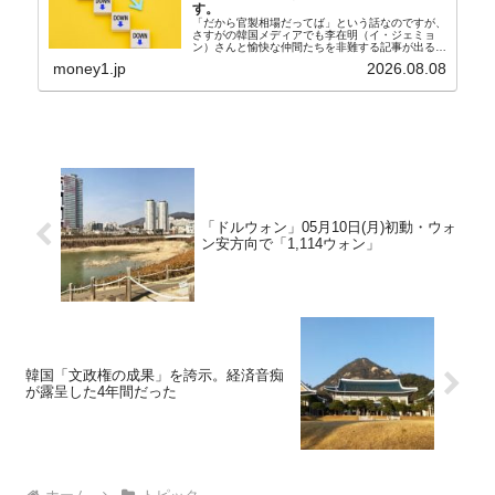
す。
「だから官製相場だってば」という話なのですが、
さすがの韓国メディアでも李在明（イ・ジェミョ
ン）さんと愉快な仲間たちを非難する記事が出るよ
うになっています。もちろん株価の暴落についてで
money1.jp
2026.08.08
『朝鮮日報』に面白い記事が出ています。「東西南
北」というコ...
「ドルウォン」05月10日(月)初動・ウォ
ン安方向で「1,114ウォン」
韓国「文政権の成果」を誇示。経済音痴
が露呈した4年間だった