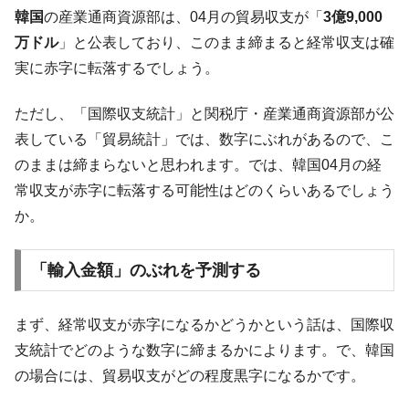
韓国K9専用砲弾･装薬自動供給装甲車両･珍
『Money1』
韓国
の産業通商資源部は、04月の貿易収支が「
3億9,000
兵器「K10」が改良に乗り出す。
万ドル
」と公表しており、このまま締まると経常収支は確
韓国「2026年07月の輸出入」絶好調。半導
『Money1』
実に赤字に転落するでしょう。
体だけで410億ドル、輸出全体の41％もある
韓国･李在明「青年層の雇用状況が悪い。せ
『Money1』
ただし、「国際収支統計」と関税庁・産業通商資源部が公
や、若者に起業させよう」⇒ どんな雇用対策だソレ。
表している「貿易統計」では、数字にぶれがあるので、こ
【韓国の外貨準備】2026年07月は4,279億ド
『Money1』
のままは締まらないと思われます。では、韓国04月の経
ル。外平債の発行「19.4億ドル」
常収支が赤字に転落する可能性はどのくらいあるでしょう
韓国「ここは北朝鮮なのか。選管がサーバ
『Money1』
か。
ーにウソのデータを入力したのは明白だ」
韓国･李在明さっそく不動産対策で浅薄な発
『Money1』
「輸入金額」のぶれを予測する
言。
韓国は「中国と同じく」投資に不適格な国
『Money1』
まず、経常収支が赤字になるかどうかという話は、国際収
だ。
支統計でどのような数字に締まるかによります。で、韓国
『韓国銀行』が「金の保有量を増やしま
『Money1』
の場合には、貿易収支がどの程度黒字になるかです。
す」⇒「金を経由するドル入手」手段ではないのか？
韓国･外為取引量「1日当たり1,214.4億ド