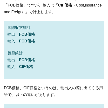
「KDDX」1番艦、2032年竣工と公示
「FOB価格」ですが、輸入は「
CIF価格
（Cost,Insurance
【対日本円】ウォン安が急進！ 日米の協調
and Freigt）」で計上します。
『Money1』
に韓国がいっちょがみしたのでは。
韓国政府『BYD』車への補助金を全廃 ⇒ 実
『Money1』
国際収支統計
は韓国で『BYD』車は売れている。6カ月で対前年同期比
輸出：
FOB価格
1.9倍！
輸入：
FOB価格
在韓米国大使スティールが着韓！⇒ さっそ
『Money1』
く空港に詰めかけ「出て行け！」「極右勢力」のプラカー
貿易統計
ドを掲げる「在韓反米勢力」
輸出：
FOB価格
韓国政府「2035年までに18.4GW規模のAIデ
『Money1』
輸入：
CIF価格
ータセンター整備」⇒ だから無理だってば。
JPモルガン「韓国レバレッジETFの清算は
『Money1』
ほぼ終わった」
FOB価格、CIF価格というのは、輸出入の際に出てくる用
韓国『国民年金公団』株価暴落で200兆蒸
『Money1』
発。
語で、以下の違いがあります。
韓国政府「ニセＫ-ブランドを通報しようキ
『Money1』
ャンペーン」⇒ あの名物教授も登場！