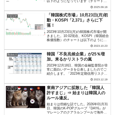
以下のようになっています（チャートは
『Investing.com』より引用）。前日はロ
2025.09.16
ーソク足の上が大きく削られました。現
在のところ「1ドル＝1,384ウ...
「韓国株式市場」10月23日(月)初
トピック
動・KOSPI「2,371」さらに下
落！
2023年10月23日(月)の韓国株式市場が開
きました。10:02現在、KOSPI（韓国総合
株価指数）のチャートは以下のようにな
っています（チャートは
2023.10.23
『Investing.com』より引用）。さらに下
落して始まりました。KOSPIは「2,3...
韓国「不良兆候企業」が25％増
韓国経済
加。来るかリストラの嵐
2023年12月18日、韓国の金融監督院が非
常に面白いデータを公表しましたのでご
紹介します。「2023年定期信用リスク評
価の結果」というもので、企業の信用リ
2023.12.19
スクがどのような状況なのかを示しま
す。⇒参照・引用元：『韓国 金融監督
東南アジアに拡散した「韓国人
トピック
院』公式サイト...
許すまじ」⇒ 始まりは韓国人の
ルール違反。
始まりは些細な話でした。2026年01月31
日、韓国のK-POPグループ『DAY6』が
マレーシアのクアラルンプールで海外公