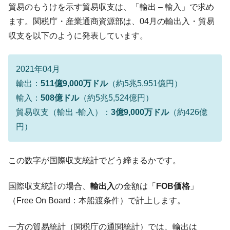
『Money1』
貿易のもうけを示す貿易収支は、「輸出 – 輸入」で求め
ル」まで拡大 ⇒ 海外資金の動きに強く左右される状態
ます。関税庁・産業通商資源部は、04月の輸出入・貿易
韓国･帰ってきた李在明。李在明を支持しな
『Money1』
収支を以下のように発表しています。
い「50.5％」に上昇
韓国大統領府ボンクラ政策室長が告発され
『Money1』
た ⇒ 国家が行った恐るべき株価操作であり、空前の国政壟
2021年04月
断
輸出：
511億9,000万ドル
（約5兆5,951億円）
韓国･警察職員が「丸刈りになって抗議活
『Money1』
輸入：
508億ドル
（約5兆5,524億円）
動」
貿易収支（輸出 -輸入）：
3億9,000万ドル
（約426億
中国だけが鉄鋼輸出を異常増加させる ⇒ 中
『Money1』
円）
国の過剰生産が世界を蝕む。
韓国製造業「半導体絶好調」のウラで他業
『Money1』
この数字が国際収支統計でどう締まるかです。
種は全般的「不調」⇒ PSIが示す現況は決して良くない。
【米韓激突案件】韓国消費者院が『クーパ
『Money1』
国際収支統計の場合、
輸出入
の金額は「
FOB価格
」
ン』1人当たり賠償10万ウォンを認定 ⇒ 総額3兆7,000億
（Free On Board：本船渡条件）で計上します。
韓国で猛暑。南東部では干ばつ
『Money1』
一方の貿易統計（関税庁の通関統計）では、輸出は
韓国型イージス搭載の次世代駆逐艦
『Money1』