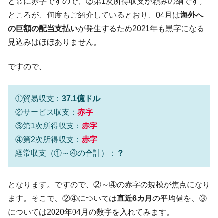
ど常に赤字ですので、③第1次所得収支が頼みの綱です。
ところが、何度もご紹介しているとおり、04月は
海外へ
の巨額の配当支払い
が発生するため2021年も黒字になる
見込みはほぼありません。
ですので、
①貿易収支：
37.1億ドル
②サービス収支：
赤字
③第1次所得収支：
赤字
④第2次所得収支：
赤字
経常収支（①～④の合計）：
？
となります。ですので、②～④の赤字の規模が焦点になり
ます。そこで、②④については
直近6カ月
の平均値を、③
については2020年04月の数字を入れてみます。