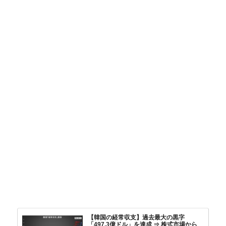
【韓国の経常収支】過去最大の黒字
「497.3億ドル」を達成 ⇒ 株式市場から