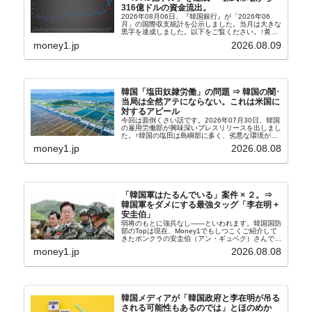
316億ドルの資金流出。
2026年08月06日、『韓国銀行』が「2026年06
月」の国際収支統計を公示しました。当月は大きな
黒字を達成しました。以下をご覧ください。↑黄色
の傾向ペンでフォーカスしているのが2026年06月
money1.jp
2026.08.09
の経常収支です。2026年06月貿易収支：4...
韓国「塩田奴隷労働」の問題 ⇒ 韓国の闇･
当局は全然アテにならない。これは米国に
対するアピール
今回は面倒くさい話です。2026年07月30日、韓国
の雇用労働部が興味深いプレスリリースを出しまし
た。↑韓国の塩田は島嶼部に多く、劣悪な環境が一
般に見られることが少ないため、事件の発覚を妨げ
money1.jp
2026.08.08
たといわれます（後述）。これは、いわゆる「塩田
奴隷...
「韓国軍はたるんでいる」案件 × ２。⇒
韓国軍をダメにする最強タッグ「李在明 +
安圭伯」
弱将のもとに強兵なし――といわれます。韓国国防
部のTopは現在、Money1でもしつこくご紹介して
きたボンクラの安圭伯（アン・ギュベク）さんで
す。↑経済的無知蒙昧な李在明（イ・ジェミョン）
money1.jp
2026.08.08
さんと「韓国初の文官上がり」の国防部長官安圭伯
（アン...
韓国メディアが「韓国政府と李在明が吊る
される可能性もあるのでは」とほのめか