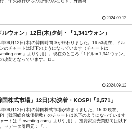
行、中央銀行からの短借のみならず、外国為...
な発言。
2024.09.12
な国だ。
ドルウォン」12日(木)夕刻・「1,341ウォン」
ます」⇒「金を経由するドル入手」手段ではないのか？
24年09月12日(木)の韓国時間※が終わりました。16:53現在、ドル
4億ドル」まで拡大 ⇒ 海外資金の動きに強く左右される状態
ンのチャートは以下のようになっています（チャートは
nvesting.com』より引用）。現在のところ「1ドル＝1,341ウォン」
ない「50.5％」に上昇
の攻防となっています。ロ...
れた ⇒ 国家が行った恐るべき株価操作であり、空前の国政壟
2024.09.12
活動」
国株式市場」12日(木)決着・KOSPI「2,571」
⇒ 中国の過剰生産が世界を蝕む。
24年09月12日(木)の韓国株式市場が締まりました。15:32現在、
業種は全般的「不調」⇒ PSIが示す現況は決して良くない。
SPI（韓国総合株価指数）のチャートは以下のようになっています
ャートは『Investing.com』より引用）。投資家別売買動向は以下
。⇒データ引用元：『...
』1人当たり賠償10万ウォンを認定 ⇒ 総額3兆7,000億