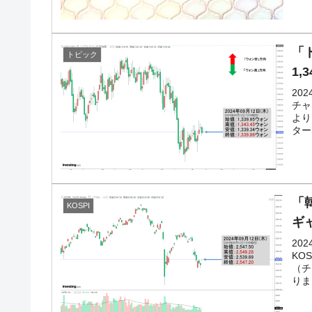
「
トピック
1,
20
チャ
より
ター
「韓
KOSPI
ギ
20
KO
（チ
りま