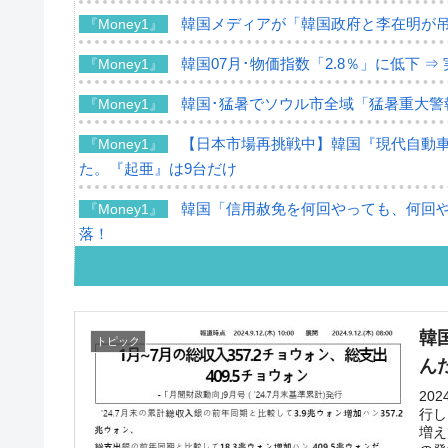
韓国メディアが「韓国政府と李在明が
『Money1』
韓国07月･物価指数「2.8％」に低下 
『Money1』
韓国･猛暑でソウル市全域「猛暑重大警
『Money1』
【日本市場再挑戦中】韓国『現代自動車
『Money1』
た。『起亜』は9台だけ
韓国「信用赦免を何回やっても、何回やっ
『Money1』
落！
韓国K9専用砲弾･装薬自動供給装甲車両
『Money1』
韓国「2026年07月の輸出入」絶好調。
『Money1』
韓
トピック
韓国･李在明「青年層の雇用状況が悪い
『Money1』
ん
【韓国の外貨準備】2026年07月は4,2
『Money1』
20
行し
増え
韓国「ここは北朝鮮なのか。選管がサ
『Money1』