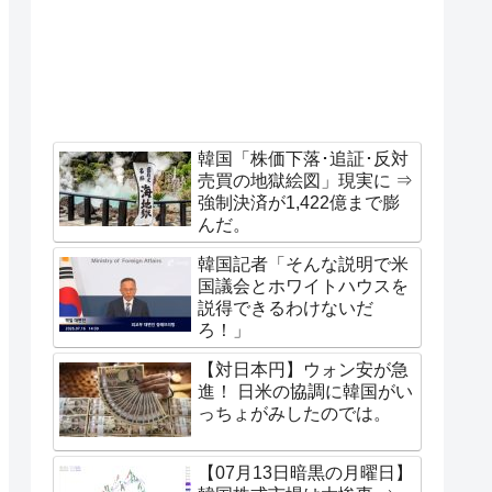
韓国「株価下落･追証･反対
売買の地獄絵図」現実に ⇒
強制決済が1,422億まで膨
んだ。
韓国記者「そんな説明で米
国議会とホワイトハウスを
説得できるわけないだ
ろ！」
【対日本円】ウォン安が急
進！ 日米の協調に韓国がい
っちょがみしたのでは。
【07月13日暗黒の月曜日】