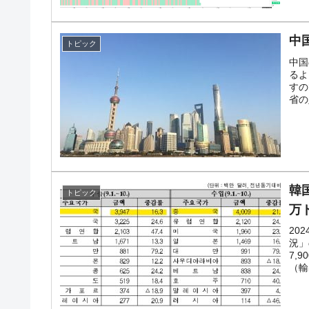
中
トピック
中国
るよ
すの
省の
韓
トピック
万
20
況」
7,
（輸出