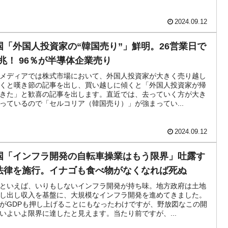
2024.09.12
国「外国人投資家の“韓国売り”」鮮明。26営業日で
.7兆！ 96％が半導体企業売り
メディアでは株式市場において、外国人投資家が大きく売り越し
くと嘆き節の記事を出し、買い越しに傾くと「外国人投資家が帰
きた」と歓喜の記事を出します。直近では、去っていく方が大き
っているので「セルコリア（韓国売り）」が強まってい...
2024.09.12
国「インフラ開発の自転車操業はもう限界」吐露す
法律を施行。イナゴも食べ物がなくなれば死ぬ
といえば、いりもしないインフラ開発が持ち味。地方政府は土地
し出し収入を基盤に、大規模なインフラ開発を進めてきました。
がGDPも押し上げることにもなったわけですが、野放図なこの開
いよいよ限界に達したと見えます。当たり前ですが、...