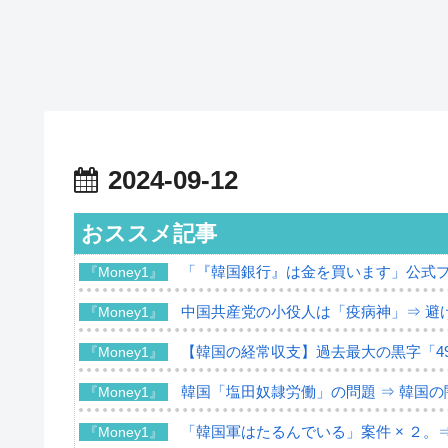
2024-09-12
おススメ記事
「『韓国銀行』は金を買います」公式
『Money1』
中国共産党の小役人は「疫病神」⇒ 避
『Money1』
【韓国の経常収支】過去最大の黒字「49
『Money1』
韓国「塩田奴隷労働」の問題 ⇒ 韓国
『Money1』
「韓国軍はたるんでいる」案件 × ２。
『Money1』