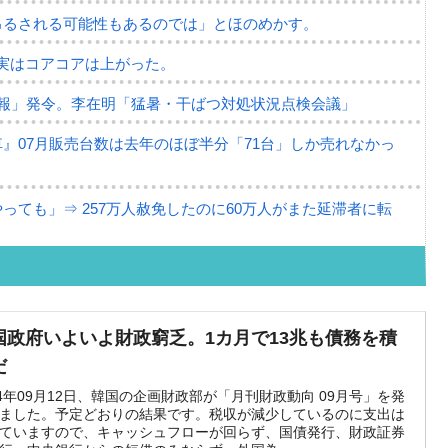
吊るされる可能性もあるのでは」とほのめかす。
⇒ 実はコアコアは上がった。
報」発令。李在明「猛暑・干ばつ対処状況点検会議」
』07月販売台数は去年のほぼ半分「71台」しか売れなかっ
ても」⇒ 257万人赦免したのに60万人がまた延滞者に転
･珍兵器「K10」が改良に乗り出す。
半導体だけで410億ドル、輸出全体の41％もある
国政府いよいよ財政窮乏。1カ月で13兆も債務を積
。せや、若者に起業させよう」⇒ どんな雇用対策だソレ。
だ
79億ドル。外平債の発行「19.4億ドル」
24年09月12日、韓国の企画財政部が「月刊財政動向 09月号」を発
ました。予定どおりの結果です。税収が減少しているのに支出は
ていますので、キャッシュフローが回らず、国債発行、財政証券
ーバーにウソのデータを入力したのは明白だ」