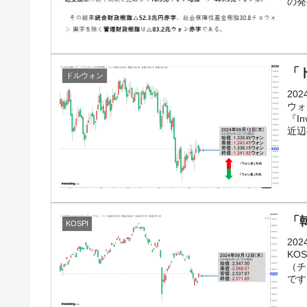
の発
韓国･李在明さっそく不動産対策で浅薄
『Money1』
韓国は「中国と同じく」投資に不適格
『Money1』
「
『韓国銀行』が「金の保有量を増やし
『Money1』
ドルウォン
20
韓国･外為取引量「1日当たり1,214.
『Money1』
ウォ
『I
韓国･帰ってきた李在明。李在明を支持し
『Money1』
近辺
韓国大統領府ボンクラ政策室長が告発さ
『Money1』
断
韓国･警察職員が「丸刈りになって抗議
『Money1』
「韓
KOSPI
中国だけが鉄鋼輸出を異常増加させる 
『Money1』
20
韓国製造業「半導体絶好調」のウラで他
KO
『Money1』
（チ
です
【米韓激突案件】韓国消費者院が『クーパン
『Money1』