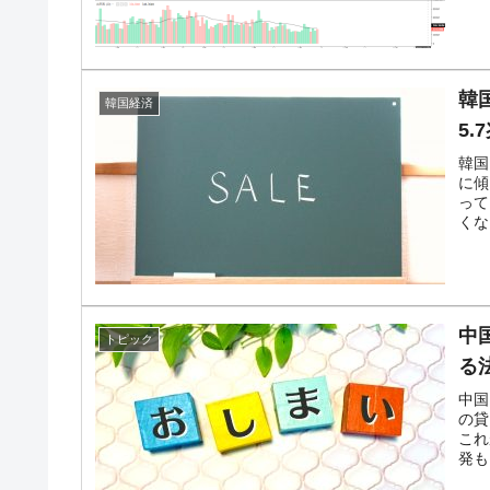
韓
韓国経済
5
韓国
に傾
って
くな
中
トピック
る
中国
の貸
これ
発も