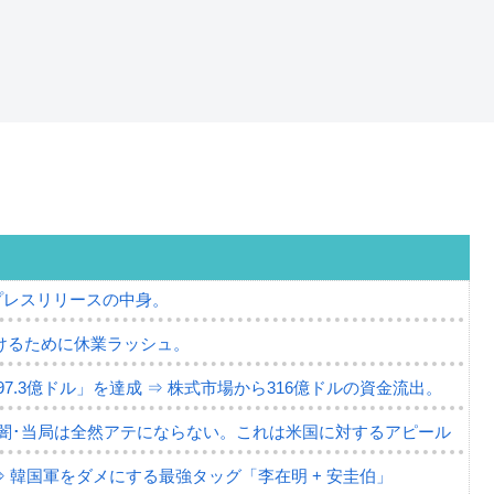
プレスリリースの中身。
けるために休業ラッシュ。
7.3億ドル」を達成 ⇒ 株式市場から316億ドルの資金流出。
の闇･当局は全然アテにならない。これは米国に対するアピール
⇒ 韓国軍をダメにする最強タッグ「李在明 + 安圭伯」