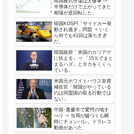
韓国株式市場は大惨事 ⇒
半導体だけで上がってきた
相場が逆回転した。
韓国KOSPI「サイドカー発
動され過ぎ」問題 ⇒ いく
ら何でも41回は落ちすぎ
だ。
韓国政府「米国のカツアゲ
に怯える」⇒ 「15％でまと
まるハズ」とタカをくくっ
ている。
米国元ホワイトハウス首席
補佐官「韓国がやっている
のは同盟国の取る行動では
ない」
中国･重慶市で驚愕の地す
べり ⇒ 当局が嘘つくも瞬
時にチョンバレ。ドラレコ
動画があった