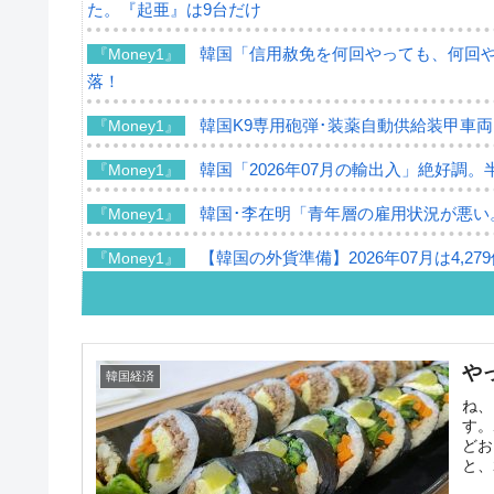
た。『起亜』は9台だけ
韓国「信用赦免を何回やっても、何回やっ
『Money1』
落！
韓国K9専用砲弾･装薬自動供給装甲車両
『Money1』
韓国「2026年07月の輸出入」絶好調。
『Money1』
韓国･李在明「青年層の雇用状況が悪い
『Money1』
【韓国の外貨準備】2026年07月は4,2
『Money1』
韓国「ここは北朝鮮なのか。選管がサ
『Money1』
韓国･李在明さっそく不動産対策で浅薄
『Money1』
や
韓国経済
韓国は「中国と同じく」投資に不適格
『Money1』
ね、
す。
『韓国銀行』が「金の保有量を増やし
『Money1』
どお
と、
韓国･外為取引量「1日当たり1,214.
『Money1』