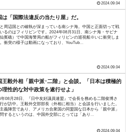
2024.09.04
国は「国際法違反の当たり屋」だ。
と周辺国との確執が深まっている南シナ海。中国と正面切って戦
いるのはフィリピンです。2024年08月31日、南シナ海・サビナ
仙賓礁）で中国海警局の船がフィリピンの巡視船※いに衝突しま
。衝突の様子は動画になっており、YouTub...
2024.09.04
国王毅外相「親中派･二階」と会談。「日本は積極的
つ理性的な対中政策を遂行せよ」
24年08月28日、『日中友好議員連盟』で会長を務める二階俊博さ
行が訪中。王毅外交部部長（外相に相当）と会談を行いました。
主義陣営であり、アメリカ合衆国の同盟国な日本から「親中派」
問するというのは、中国外交部にとっては「あり...
2024.09.04