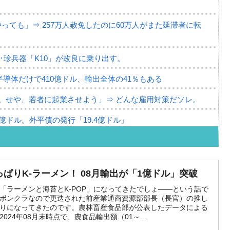
ても」⇒ 257万人赦免したのに60万人がまた延滞者に転
･珍兵器「K10」が改良に乗り出す。
半導体だけで410億ドル、輸出全体の41％もある
。せや、若者に起業させよう」⇒ どんな雇用対策だソレ。
79億ドル。外平債の発行「19.4億ドル」
ーバーにウソのデータを入力したのは明白だ」
な発言。
っぱりK-ラーメン！ 08月輸出が「1億ドル」突破
な国だ。
「ラーメンと海苔とK-POP」になってきたでしょ――という話で
ボンクラなので更迭された前産業通商資源部部長（長官）の推し
ます」⇒「金を経由するドル入手」手段ではないのか？
りになってきたのです。農林畜産食品部が公表したデータによる
2024年08月末時点で、農食品輸出額（01～...
4億ドル」まで拡大 ⇒ 海外資金の動きに強く左右される状態