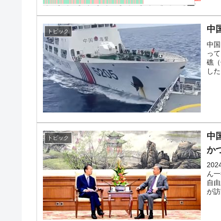
中
トピック
中国
って
礁（
した
中
トピック
か
20
ん一
自由
が訪