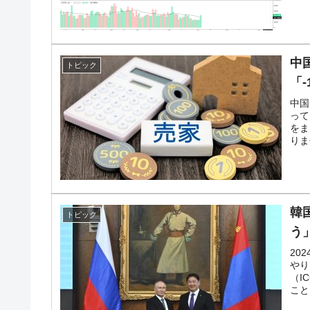
中
トピック
「-
中国
って
をま
りま
韓
トピック
う
20
やり
（I
こと