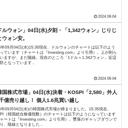
ない「50.5％」に上昇
2024.09.04
れた ⇒ 国家が行った恐るべき株価操作であり、空前の国政壟
ドルウォン」04日(水)夕刻・「1,342ウォン」じりじ
活動」
とウォン安。
24年09月04日(水)15:30現在、ドルウォンのチャートは以下のよう
⇒ 中国の過剰生産が世界を蝕む。
っています（チャートは『Investing.com』より引用）。上が削ら
いますが、まだ陽線。現在のところ「1ドル＝1,342ウォン」近辺
業種は全般的「不調」⇒ PSIが示す現況は決して良くない。
防となっています...
』1人当たり賠償10万ウォンを認定 ⇒ 総額3兆7,000億
2024.09.04
国株式市場」04日(水)決着・KOSPI「2,580」外人
DX」1番艦、2032年竣工と公示
.8千億売り越し！ 個人1.6兆買い越し
協調に韓国がいっちょがみしたのでは。
24年09月04日(水)の韓国株式市場が締まりました。15:35現在、
SPI（韓国総合株価指数）のチャートは以下のようになっています
⇒ 実は韓国で『BYD』車は売れている。6カ月で対前年同期比
ャートは『Investing.com』より引用）。墜落のギャップダウンで
り、陰線となりました...