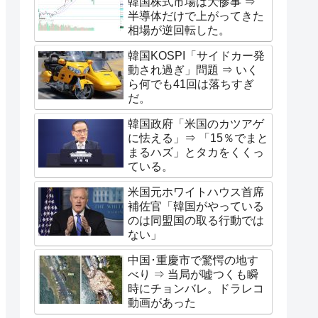
韓国株式市場は大惨事 ⇒
半導体だけで上がってきた
相場が逆回転した。
韓国KOSPI「サイドカー発
動され過ぎ」問題 ⇒ いく
ら何でも41回は落ちすぎ
だ。
韓国政府「米国のカツアゲ
に怯える」⇒ 「15％でまと
まるハズ」とタカをくくっ
ている。
米国元ホワイトハウス首席
補佐官「韓国がやっている
のは同盟国の取る行動では
ない」
中国･重慶市で驚愕の地す
べり ⇒ 当局が嘘つくも瞬
時にチョンバレ。ドラレコ
動画があった