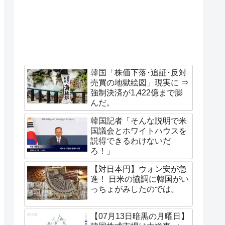
韓国「株価下落･追証･反対
売買の地獄絵図」現実に ⇒
強制決済が1,422億まで膨
んだ。
韓国記者「そんな説明で米
国議会とホワイトハウスを
説得できるわけないだ
ろ！」
【対日本円】ウォン安が急
進！ 日米の協調に韓国がい
っちょがみしたのでは。
【07月13日暗黒の月曜日】