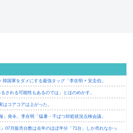
⇒ 韓国軍をダメにする最強タッグ「李在明 + 安圭伯」
吊るされる可能性もあるのでは」とほのめかす。
⇒ 実はコアコアは上がった。
報」発令。李在明「猛暑・干ばつ対処状況点検会議」
』07月販売台数は去年のほぼ半分「71台」しか売れなかっ