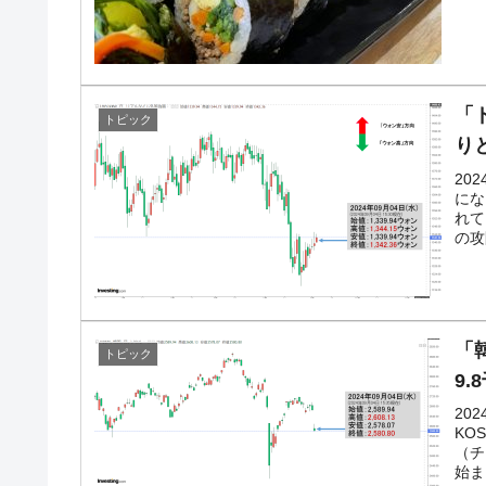
韓国･帰ってきた李在明。李在明を支持し
『Money1』
韓国大統領府ボンクラ政策室長が告発さ
『Money1』
断
「
トピック
韓国･警察職員が「丸刈りになって抗議
『Money1』
り
20
中国だけが鉄鋼輸出を異常増加させる 
『Money1』
にな
れて
韓国製造業「半導体絶好調」のウラで他
『Money1』
の攻
【米韓激突案件】韓国消費者院が『クーパン
『Money1』
韓国で猛暑。南東部では干ばつ
『Money1』
「韓
トピック
韓国型イージス搭載の次世代駆逐艦「KD
『Money1』
9
【対日本円】ウォン安が急進！ 日米の
『Money1』
20
KO
韓国政府『BYD』車への補助金を全廃 
『Money1』
（チ
始ま
1.9倍！