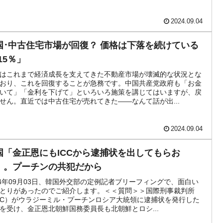
2024.09.04
国･中古住宅市場が回復？ 価格は下落を続けている
15％」
はこれまで経済成長を支えてきた不動産市場が壊滅的な状況とな
おり、これを回復することが急務です。中国共産党政府も「お金
いて」「金利を下げて」といろいろ施策を講じてはいますが、戻
せん。直近では中古住宅が売れてきた――なんて話が出...
2024.09.04
国「金正恩にもICCから逮捕状を出してもらお
」。プーチンの共犯だから
24年09月03日、韓国外交部の定例記者ブリーフィングで、面白い
とりがあったのでご紹介します。＜＜質問＞＞国際刑事裁判所
CC）がウラジーミル・プーチンロシア大統領に逮捕状を発行した
を受け、金正恩北朝鮮国務委員長も北朝鮮とロシ...