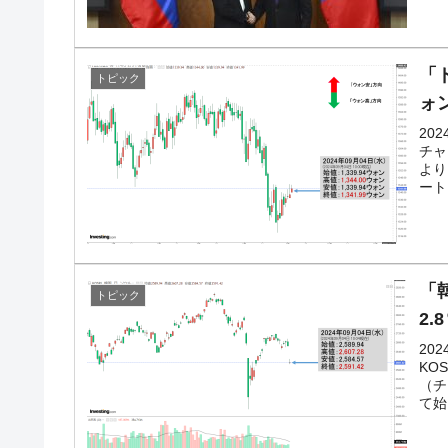
「
トピック
ォ
20
チャ
より
ート
「韓
トピック
2
20
KO
（チ
て始