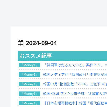
2024-09-04
おススメ記事
「韓国軍はたるんでいる」案件 × ２。
『Money1』
韓国メディアが「韓国政府と李在明が
『Money1』
韓国07月･物価指数「2.8％」に低下 
『Money1』
韓国･猛暑でソウル市全域「猛暑重大警
『Money1』
【日本市場再挑戦中】韓国『現代自動車
『Money1』