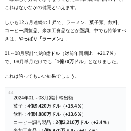
【韓国の外貨準備】2026年07月は4,279億ド
『Money1』
これはなかなかの健闘といえます。
ル。外平債の発行「19.4億ドル」
しかも12カ月連続の上昇で、ラーメン、菓子類、飲料、
韓国「ここは北朝鮮なのか。選管がサーバ
『Money1』
ーにウソのデータを入力したのは明白だ」
コーヒー調製品、米加工食品などが堅調。中でも特筆すべ
きは、
やっぱり「ラーメン」
。
韓国･李在明さっそく不動産対策で浅薄な発
『Money1』
言。
01～08月累計で約8億ドル（対前年同期比：
+31.7％
）
韓国は「中国と同じく」投資に不適格な国
『Money1』
だ。
で、08月単月だけでも「
1億70万ドル
」となりました。
『韓国銀行』が「金の保有量を増やしま
『Money1』
これは誇ってもいい結果でしょう。
す」⇒「金を経由するドル入手」手段ではないのか？
韓国･外為取引量「1日当たり1,214.4億ド
『Money1』
ル」まで拡大 ⇒ 海外資金の動きに強く左右される状態
2024年01～08月累計 輸出額
韓国･帰ってきた李在明。李在明を支持しな
『Money1』
菓子：
4億9,420万ドル
（
+15.4％
）
い「50.5％」に上昇
飲料：
4億4,880万ドル
（
+13.6％
）
韓国大統領府ボンクラ政策室長が告発され
『Money1』
コーヒー調合製品：
2億2,210万ドル
（
+3.4％
）
た ⇒ 国家が行った恐るべき株価操作であり、空前の国政壟
米加工食品：
1億8,970万ドル
（
+41.7％
）