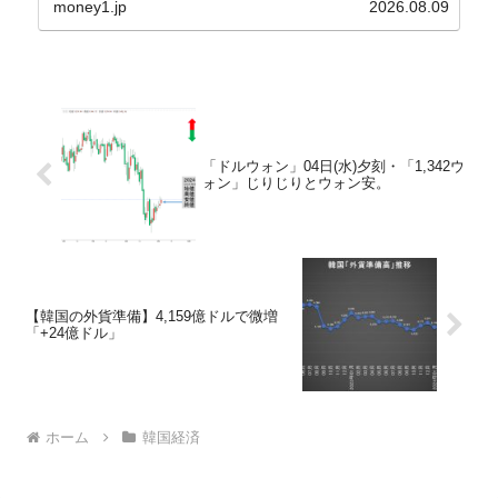
れ協力体制を構築□『韓国銀行』は、国内生産金の
money1.jp
2026.08.09
買い入れに...
「ドルウォン」04日(水)夕刻・「1,342ウ
ォン」じりじりとウォン安。
【韓国の外貨準備】4,159億ドルで微増
「+24億ドル」
ホーム
韓国経済