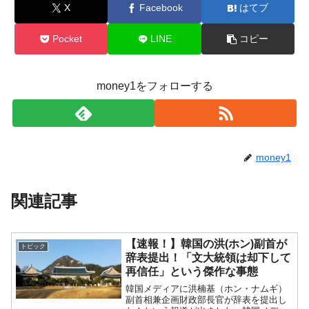
X
Facebook
はてブ
Pocket
LINE
コピー
money1をフォローする
money1
関連記事
【速報！】韓国の洪(ホン)副首が
トピック
辞表提出！「文大統領は却下して
再信任」という傑作な事態
韓国メディアに洪楠基（ホン・ナムギ）
副首相兼企画財政部長官が辞表を提出し