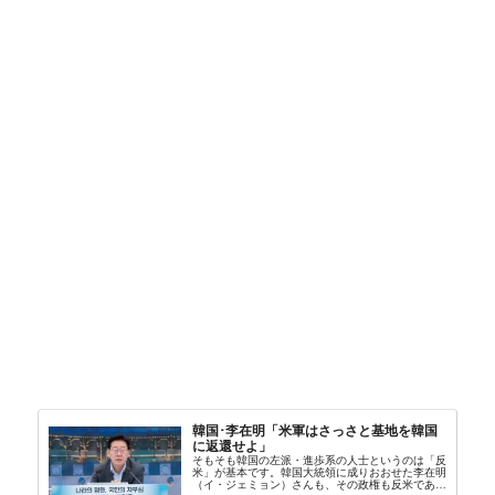
韓国･李在明「米軍はさっさと基地を韓国
に返還せよ」
そもそも韓国の左派・進歩系の人士というのは「反
米」が基本です。韓国大統領に成りおおせた李在明
（イ・ジェミョン）さんも、その政権も反米であ