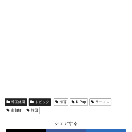
韓国経済
トピック
海苔
K-Pop
ラーメン
南朝鮮
韓国
シェアする