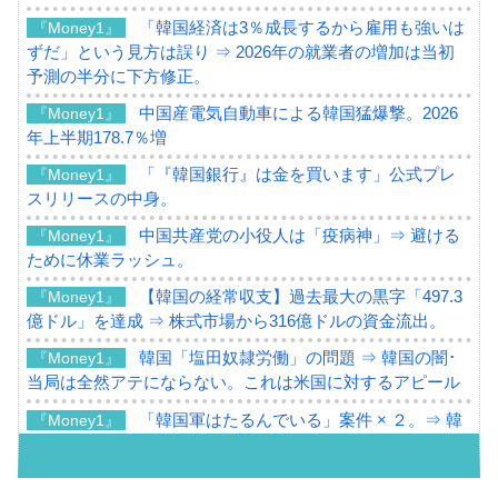
「韓国経済は3％成長するから雇用も強いは
『Money1』
ずだ」という見方は誤り ⇒ 2026年の就業者の増加は当初
予測の半分に下方修正。
中国産電気自動車による韓国猛爆撃。2026
『Money1』
年上半期178.7％増
「『韓国銀行』は金を買います」公式プレ
『Money1』
スリリースの中身。
中国共産党の小役人は「疫病神」⇒ 避ける
『Money1』
ために休業ラッシュ。
【韓国の経常収支】過去最大の黒字「497.3
『Money1』
億ドル」を達成 ⇒ 株式市場から316億ドルの資金流出。
韓国「塩田奴隷労働」の問題 ⇒ 韓国の闇･
『Money1』
当局は全然アテにならない。これは米国に対するアピール
「韓国軍はたるんでいる」案件 × ２。⇒ 韓
『Money1』
国軍をダメにする最強タッグ「李在明 + 安圭伯」
韓国メディアが「韓国政府と李在明が吊る
『Money1』