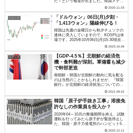
た！という報道が出ました。韓国メディ
ア『韓国経済』から記事の一部を以下に
2020.11.03
引用します。洪楠基副首相兼企画財政部
長官が03日、国会企画財政委員会の回答
「ドルウォン」06日(月)夕刻・
トピック
の過程で「辞意を表明し...
「1,413ウォン」陽線伸びる！
韓国は先週の金曜日から秋夕チュソクの
連休に突入していますので、KOSPIは休
場です。2025年10月06日(月)15:30現在、
ドルウォンのチャートは以下のようにな
2025.10.06
っています（チャートは
『Investing.com』より引用）。陽線が伸
【GDP-4.5％】北朝鮮の経済危
トピック
びま...
機・食料難が深刻。軍備蓄も減少
で幹部更迭
南朝鮮・韓国が北朝鮮の動向に気を配る
のは当然のことかもしれませが、『韓国
銀行』が北朝鮮の経済状況についてのリ
ポートを定期的に公表していることをご
2021.08.02
存じでしょうか。以下は07月30日に公表
された「北朝鮮の経済成長率」について
韓国「原子炉手抜き工事」溶接免
トピック
のリポートです。20...
許なしの作業員を投入か？
2020年04～10月の整備期間を終え、試験
運転を行ってみたら原子炉が緊急停止し
た、韓国・原子力発電所のハンビット5号
機（霊光5号機）。現在、事故調査が行わ
2020.12.11