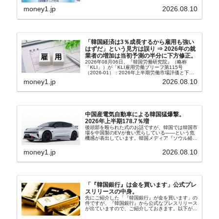
り、親北・親中国が基本路線。ボンクラの安圭伯
（アン・ギュベク）さんが国防部長（長官）を努め
money1.jp
2026.08.10
ていることもあ...
「韓国経済は3％成長するから雇用も強い
はずだ」という見方は誤り ⇒ 2026年の就
業者の増加は当初予測の半分に下方修正。
2026年08月06日、『韓国労働研究院』（略称
「KLI」）が「KLI雇用労働ブリーフ第115号
（2026-01）：2026年上半期労働市場評価と下半
期労働市場展望」を公表しました。Money1でも何
money1.jp
2026.08.10
度もご紹介していますが、政府が何よりも大...
中国産電気自動車による韓国猛爆撃。
2026年上半期178.7％増
後頭部を殴られた式のお話ですが、韓国では韓国市
場を中国製のEVが食い荒らしている――という危
機感が表出しています。韓国メディア『ソウル経
済』の記事から一部を以下に引きます。記事タイト
ルは「中国EVの大攻勢…東風もプジョーと手を組
money1.jp
2026.08.10
み韓国進出」...
「『韓国銀行』は金を買います」公式プレ
スリリースの中身。
先にご紹介した「『韓国銀行』が金を買います」の
件ですが、『韓国銀行』から公式なプレスリリース
が出ていますので、ご紹介しておきます。以下が全
文和訳です。表題：韓国銀行、国内生産金の買い入