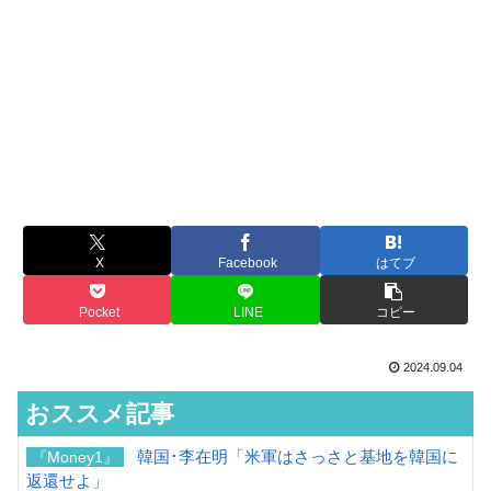
X
Facebook
はてブ
Pocket
LINE
コピー
2024.09.04
おススメ記事
韓国･李在明「米軍はさっさと基地を韓国に
『Money1』
返還せよ」