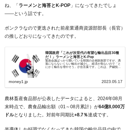
される可能性もあるのでは」とほのめかす。
ね、「
ラーメンと海苔とK-POP
」になってきたでしょ
韓国07月･物価指数「2.8％」に低下 ⇒ 実は
『Money1』
――という話です。
コアコアは上がった。
韓国･猛暑でソウル市全域「猛暑重大警報」
『Money1』
ボンクラなので更迭された前産業通商資源部部長（長官）
発令。李在明「猛暑・干ばつ対処状況点検会議」
の推しどおりになってきたのです。
【日本市場再挑戦中】韓国『現代自動車』
『Money1』
07月販売台数は去年のほぼ半分「71台」しか売れなかっ
韓国政府「これが次世代の有望な輸出品目30種
た。『起亜』は9台だけ
だ！」ラーメンと海苔とK-Pop
緊急会議ばっかり開いている韓国の企画財政部ですが、洒
落にならないくらい輸出が減少し、経済が危ないので「と
韓国「信用赦免を何回やっても、何回やっ
『Money1』
にかく輸出を増やそう」が合言葉です。これは、尹錫悦
（ユン・ソギョル）大統領も同じで、先にご紹介したとお
ても」⇒ 257万人赦免したのに60万人がまた延滞者に転
り、「政府機関全てが産業通商資源部...
落！
money1.jp
2023.05.17
韓国K9専用砲弾･装薬自動供給装甲車両･珍
『Money1』
兵器「K10」が改良に乗り出す。
農林畜産食品部が公表したデータによると、2024年08月
韓国「2026年07月の輸出入」絶好調。半導
『Money1』
末時点で、農食品輸出額（01～08月累計）が
64億8,000万
体だけで410億ドル、輸出全体の41％もある
ドル
となりました。対前年同期比
+8.7％
達成です。
韓国･李在明「青年層の雇用状況が悪い。せ
『Money1』
や、若者に起業させよう」⇒ どんな雇用対策だソレ。
半導体しか好調でなくなってきた韓国の輸出品目の中で、