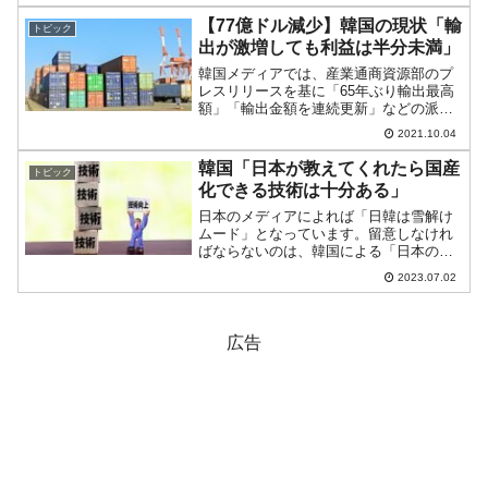
れているのですが、容易には信じられな
いような報道が出ました。そもそもこの
【77億ドル減少】韓国の現状「輸
トピック
緊急停止は、...
出が激増しても利益は半分未満」
韓国メディアでは、産業通商資源部のプ
レスリリースを基に「65年ぶり輸出最高
額」「輸出金額を連続更新」などの派手
な惹句が目立ちます。輸出一本で食べて
2021.10.04
いる韓国ですから、輸出金額が大きくな
るのは大変に良いことです。しかし、最
韓国「日本が教えてくれたら国産
トピック
も重要なのは貿易のもう...
化できる技術は十分ある」
日本のメディアによれば「日韓は雪解け
ムード」となっています。留意しなけれ
ばならないのは、韓国による「日本の技
術剽窃」です。韓国は日本のマネをして
2023.07.02
近代化を推し進めてきた国で、発展の基
礎には日本の資金と技術があります。韓
国の皆さんは決して認めま...
広告