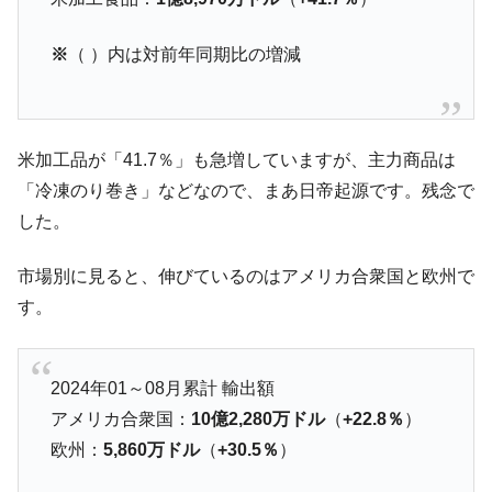
断
韓国･警察職員が「丸刈りになって抗議活
『Money1』
※
（ ）内は対前年同期比の増減
動」
中国だけが鉄鋼輸出を異常増加させる ⇒ 中
『Money1』
国の過剰生産が世界を蝕む。
米加工品が「41.7％」も急増していますが、主力商品は
韓国製造業「半導体絶好調」のウラで他業
『Money1』
種は全般的「不調」⇒ PSIが示す現況は決して良くない。
「冷凍のり巻き」などなので、まあ日帝起源です。残念で
した。
【米韓激突案件】韓国消費者院が『クーパ
『Money1』
ン』1人当たり賠償10万ウォンを認定 ⇒ 総額3兆7,000億
市場別に見ると、伸びているのはアメリカ合衆国と欧州で
韓国で猛暑。南東部では干ばつ
『Money1』
す。
韓国型イージス搭載の次世代駆逐艦
『Money1』
「KDDX」1番艦、2032年竣工と公示
【対日本円】ウォン安が急進！ 日米の協調
『Money1』
2024年01～08月累計 輸出額
に韓国がいっちょがみしたのでは。
アメリカ合衆国：
10億2,280万ドル
（
+22.8％
）
韓国政府『BYD』車への補助金を全廃 ⇒ 実
『Money1』
欧州：
5,860万ドル
（
+30.5％
）
は韓国で『BYD』車は売れている。6カ月で対前年同期比
1.9倍！