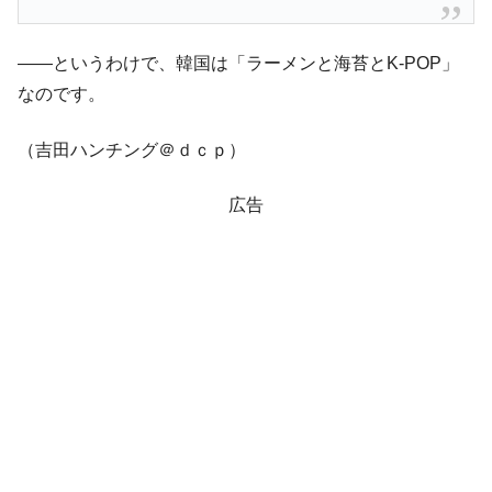
在韓米国大使スティールが着韓！⇒ さっそ
『Money1』
く空港に詰めかけ「出て行け！」「極右勢力」のプラカー
――というわけで、韓国は「ラーメンと海苔とK-POP」
ドを掲げる「在韓反米勢力」
なのです。
韓国政府「2035年までに18.4GW規模のAIデ
『Money1』
ータセンター整備」⇒ だから無理だってば。
（吉田ハンチング＠ｄｃｐ）
JPモルガン「韓国レバレッジETFの清算は
『Money1』
ほぼ終わった」
広告
韓国『国民年金公団』株価暴落で200兆蒸
『Money1』
発。
日本の誇る海洋資源調査船『白嶺』は先進技術の
Fact1
塊！
夏の甲子園、優勝校を最も多く輩出している都道
Fact1
府県とは？
今話題の「楽天ライオンズ」とは？
Fact1
奇跡の毛色「白毛馬」とは？
Fact1