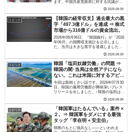
ます。中国共産党政府に対する抗議がい
韓国･李在明「青年層の雇用状況が悪い。せ
かに頻発しているかを時系列で確認でき
『Money1』
2026.08.09
る優れたサイトです。『昨天』がとても
や、若者に起業させよう」⇒ どんな雇用対策だソレ。
ユニークな記事を出しているのでご紹介
【韓国の経常収支】過去最大の黒
トピック
します。「疫病神※が...
【韓国の外貨準備】2026年07月は4,279億ド
『Money1』
字「497.3億ドル」を達成 ⇒ 株式
市場から316億ドルの資金流出。
ル。外平債の発行「19.4億ドル」
2026年08月06日、『韓国銀行』が「2026
韓国「ここは北朝鮮なのか。選管がサーバー
『Money1』
年06月」の国際収支統計を公示しまし
た。当月は大きな黒字を達成しました。
にウソのデータを入力したのは明白だ」
以下をご覧ください。↑黄色の傾向ペンで
2026.08.09
フォーカスしているのが2026年06月の経
韓国･李在明さっそく不動産対策で浅薄な発
『Money1』
常収支です。2026年06月貿易収支：4...
韓国「塩田奴隷労働」の問題 ⇒
言。
トピック
韓国の闇･当局は全然アテになら
ない。これは米国に対するアピー
韓国は「中国と同じく」投資に不適格な国
『Money1』
ル
だ。
今回は面倒くさい話です。2026年07月30
日、韓国の雇用労働部が興味深いプレス
リリースを出しました。↑韓国の塩田は島
『韓国銀行』が「金の保有量を増やします」
『Money1』
嶼部に多く、劣悪な環境が一般に見られ
⇒「金を経由するドル入手」手段ではないのか？
2026.08.08
ることが少ないため、事件の発覚を妨げ
たといわれます（後述）。これは、いわ
「韓国軍はたるんでいる」案件 ×
韓国･外為取引量「1日当たり1,214.4億ドル」
トピック
ゆる「塩田奴隷...
『Money1』
２。⇒ 韓国軍をダメにする最強
まで拡大 ⇒ 海外資金の動きに強く左右される状態
タッグ「李在明 + 安圭伯」
弱将のもとに強兵なし――といわれま
韓国･帰ってきた李在明。李在明を支持しな
『Money1』