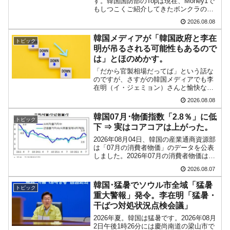
す。韓国国防部のTopは現在、Money1で
い「50.5％」に上昇
もしつこくご紹介してきたボンクラの安
圭伯（アン・ギュベク）さんです。↑経済
2026.08.08
韓国大統領府ボンクラ政策室長が告発された
『Money1』
的無知蒙昧な李在明（イ・ジェミョン）
さんと「韓国初の文官上がり」の国防部
⇒ 国家が行った恐るべき株価操作であり、空前の国政壟断
韓国メディアが「韓国政府と李在
トピック
長官安圭伯（アン...
明が吊るされる可能性もあるので
韓国･警察職員が「丸刈りになって抗議活
『Money1』
は」とほのめかす。
動」
「だから官製相場だってば」という話な
のですが、さすがの韓国メディアでも李
中国だけが鉄鋼輸出を異常増加させる ⇒ 中
『Money1』
在明（イ・ジェミョン）さんと愉快な仲
国の過剰生産が世界を蝕む。
間たちを非難する記事が出るようになっ
2026.08.08
ています。もちろん株価の暴落について
で『朝鮮日報』に面白い記事が出ていま
韓国製造業「半導体絶好調」のウラで他業種
『Money1』
韓国07月･物価指数「2.8％」に低
トピック
す。「東西南北」というコ...
は全般的「不調」⇒ PSIが示す現況は決して良くない。
下 ⇒ 実はコアコアは上がった。
2026年08月04日、韓国の産業通商資源部
【米韓激突案件】韓国消費者院が『クーパ
『Money1』
は「07月の消費者物価」のデータを公表
ン』1人当たり賠償10万ウォンを認定 ⇒ 総額3兆7,000億
しました。2026年07月の消費者物価は、
農畜水産物および石油類の上昇率が鈍化
2026.08.07
したことなどにより、前年同月比2.8％上
昇（06月は3.2％）となり、上昇率は前...
韓国･猛暑でソウル市全域「猛暑
トピック
重大警報」発令。李在明「猛暑・
干ばつ対処状況点検会議」
2026年夏。韓国は猛暑です。2026年08月
2日午後1時26分には慶尚南道の梁山市で