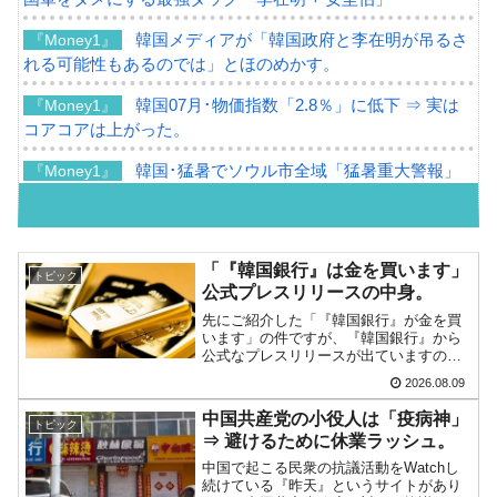
韓国メディアが「韓国政府と李在明が吊るさ
『Money1』
れる可能性もあるのでは」とほのめかす。
韓国07月･物価指数「2.8％」に低下 ⇒ 実は
『Money1』
コアコアは上がった。
韓国･猛暑でソウル市全域「猛暑重大警報」
『Money1』
発令。李在明「猛暑・干ばつ対処状況点検会議」
【日本市場再挑戦中】韓国『現代自動車』07
『Money1』
月販売台数は去年のほぼ半分「71台」しか売れなかった。
「『韓国銀行』は金を買います」
トピック
『起亜』は9台だけ
公式プレスリリースの中身。
先にご紹介した「『韓国銀行』が金を買
韓国「信用赦免を何回やっても、何回やって
『Money1』
います」の件ですが、『韓国銀行』から
も」⇒ 257万人赦免したのに60万人がまた延滞者に転落！
公式なプレスリリースが出ていますの
で、ご紹介しておきます。以下が全文和
2026.08.09
韓国K9専用砲弾･装薬自動供給装甲車両･珍兵
『Money1』
訳です。表題：韓国銀行、国内生産金の
買い入れ協力体制を構築□『韓国銀行』
器「K10」が改良に乗り出す。
中国共産党の小役人は「疫病神」
トピック
は、国内生産金の買い入れに...
⇒ 避けるために休業ラッシュ。
韓国「2026年07月の輸出入」絶好調。半導体
『Money1』
中国で起こる民衆の抗議活動をWatchし
だけで410億ドル、輸出全体の41％もある
続けている『昨天』というサイトがあり