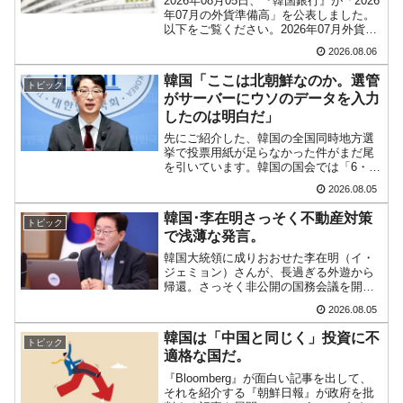
2026年08月05日、『韓国銀行』が「2026
年07月の外貨準備高」を公表しました。
以下をご覧ください。2026年07月外貨準
備高：4,279億ドル（約67兆4,456億円）
2026.08.06
※前月比：+6億ドル＜＜内訳＞＞
⇒Securities：3,80...
韓国「ここは北朝鮮なのか。選管
トピック
がサーバーにウソのデータを入力
したのは明白だ」
先にご紹介した、韓国の全国同時地方選
挙で投票用紙が足らなかった件がまだ尾
を引いています。韓国の国会では「6・3
地方選挙投票用紙不足事態・国政調査特
2026.08.05
別委員会」が設けられ、調査を続けてい
ます。『国民の力』の朱晋佑（チュ・ジ
韓国･李在明さっそく不動産対策
トピック
ヌ）議員はその委員の一...
で浅薄な発言。
韓国大統領に成りおおせた李在明（イ・
ジェミョン）さんが、長過ぎる外遊から
帰還。さっそく非公開の国務会議を開き
「不動産関連」について話し合った模様
2026.08.05
です。韓国の大統領にとって、不動産価
格が異常に上昇しているのは国民から総
韓国は「中国と同じく」投資に不
トピック
スカンを喰う要因になりま...
適格な国だ。
『Bloomberg』が面白い記事を出して、
それを紹介する『朝鮮日報』が政府を批