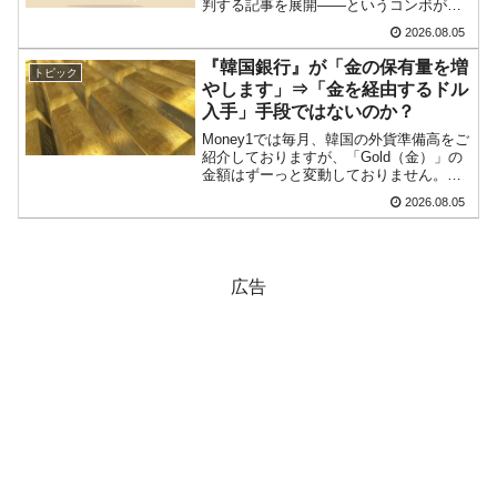
判する記事を展開――というコンボが決
まりました。『朝鮮日報』の同記事から
2026.08.05
一部を以下に引きます。ブルームバーグ
のコラムニスト、シュリ・レン（Shuli
『韓国銀行』が「金の保有量を増
トピック
Ren）は...
やします」⇒「金を経由するドル
入手」手段ではないのか？
Money1では毎月、韓国の外貨準備高をご
紹介しておりますが、「Gold（金）」の
金額はずーっと変動しておりません。中
国になると時価総額で計上しており、金
2026.08.05
の保有量（104.4トン）が増えなくても金
額は変動します。ところが、韓国の場合
は時価総...
広告