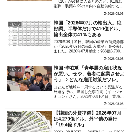
「K10」が改良に入るとのこと。K10は、
砲弾・装薬をK9の車内へ自動供給する機
能を持つ装甲車両です。韓国メディア
2026.08.06
『Chosun Biz』が報じていますので、同
記事から以下に一部を引きます。2005年
韓国「2026年07月の輸出入」絶
トピック
に初めて...
好調。半導体だけで410億ドル、
輸出全体の41％もある
2026年08月01日、韓国の産業通商資源部
が「2026年07月の輸出入現況」を公表し
ました。2026年07月輸出：988億8,700万
ドル（62.8％）輸入：685億6,300万ドル
2026.08.06
（26.5％）貿易収支：303億2,400万ドル
2026...
韓国･李在明「青年層の雇用状況
トピック
が悪い。せや、若者に起業させよ
う」⇒ どんな雇用対策だソレ。
ほとんど地球を一周するという長過ぎる
外遊を行い、帰国した李在明（イ・ジェ
ミョン）さん。2026年08月04日、業務報
告（雇用労働部、中小ベンチャー企業
2026.08.06
部、公正取引委員会）を主催。この席
上、韓国大統領に成りおおせた李在明
【韓国の外貨準備】2026年07月
トピック
（イ・ジェミョン）さん...
は4,279億ドル。外平債の発行
「19.4億ドル」