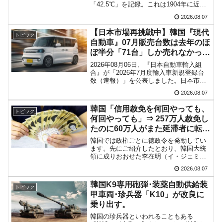
「42.5℃」を記録。これは1904年に近代
的な気象観測が始まって以来の韓国史上
2026.08.07
最高気温です。08月04日には、ソウル市
全域への「猛暑重大警報」が発令され...
【日本市場再挑戦中】韓国『現代
トピック
自動車』07月販売台数は去年のほ
ぼ半分「71台」しか売れなかっ
た。『起亜』は9台だけ
2026年08月06日、『日本自動車輸入組
合』が「2026年7月度輸入車新規登録台
数（速報）」を公表しました。日本市場
に再挑戦中の『現代自動車』、また日本
2026.08.07
市場を攻略したい『BYD』の販売台数は
この中に捉えられているはずです。先月
韓国「信用赦免を何回やっても、
トピック
からは韓国の...
何回やっても」⇒ 257万人赦免し
たのに60万人がまた延滞者に転
落！
韓国では政権ごとに徳政令を発動してい
ます。先にご紹介したとおり、韓国大統
領に成りおおせた李在明（イ・ジェミョ
ン）さんも、尹錫悦（ユン・ソギョル）
2026.08.07
前政権が行った――「新出発基金」をバ
ッドバンクにして不良債権の買い取りを
韓国K9専用砲弾･装薬自動供給装
トピック
行い、分割償還や元利減免...
甲車両･珍兵器「K10」が改良に
乗り出す。
韓国の珍兵器といわれることもある