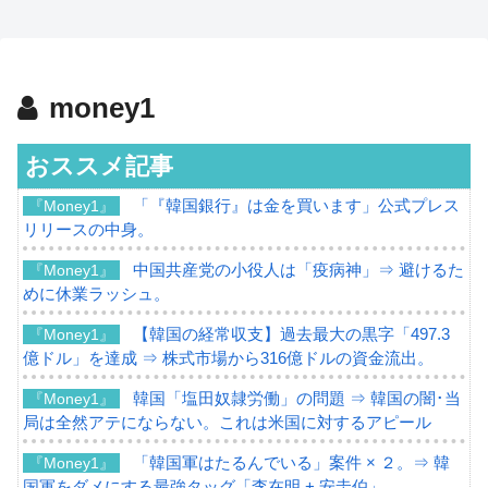
money1
おススメ記事
「『韓国銀行』は金を買います」公式プレス
『Money1』
リリースの中身。
中国共産党の小役人は「疫病神」⇒ 避けるた
『Money1』
めに休業ラッシュ。
【韓国の経常収支】過去最大の黒字「497.3
『Money1』
億ドル」を達成 ⇒ 株式市場から316億ドルの資金流出。
韓国「塩田奴隷労働」の問題 ⇒ 韓国の闇･当
『Money1』
局は全然アテにならない。これは米国に対するアピール
「韓国軍はたるんでいる」案件 × ２。⇒ 韓
『Money1』
国軍をダメにする最強タッグ「李在明 + 安圭伯」