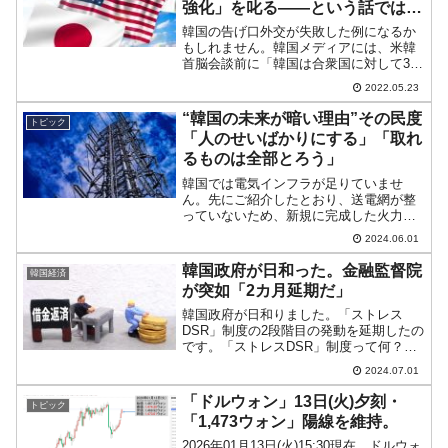
強化」を叱る――という話ではな
い
韓国の告げ口外交が失敗した例になるか
もしれません。韓国メディアには、米韓
首脳会談前に「韓国は合衆国に対して3つ
の要求をすべき」という提言が出ていま
2022.05.23
した。①合衆国の核の傘の保証②恒久的
な米韓通貨スワップ③日韓関係改善のた
“韓国の未来が暗い理由”その民度
トピック
めの役割を果たせ⇒参照...
「人のせいばかりにする」「取れ
るものは全部とろう」
韓国では電気インフラが足りていませ
ん。先にご紹介したとおり、送電網が整
っていないため、新規に完成した火力発
電所が「電気を生産しても無駄だ」と運
2024.06.01
転を行っていないくらいです。「ばっか
じゃなかろか」――という話なのです
韓国政府が日和った。金融監督院
韓国経済
が、実はこの「送電網不足解消...
が突如「2カ月延期だ」
韓国政府が日和りました。「ストレス
DSR」制度の2段階目の発動を延期したの
です。「ストレスDSR」制度って何？韓
国は家計負債の増加を抑えなければなり
2024.07.01
ません。金融委員会はそのために「スト
レスDSR」制度は02月の導入を宣言しま
「ドルウォン」13日(火)夕刻・
トピック
した。DSRは「...
「1,473ウォン」陽線を維持。
2026年01月13日(火)15:30現在、ドルウォ