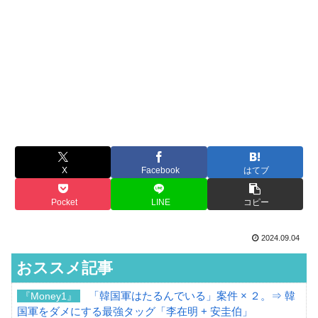
X
Facebook
はてブ
Pocket
LINE
コピー
2024.09.04
おススメ記事
「韓国軍はたるんでいる」案件 × ２。⇒ 韓
『Money1』
国軍をダメにする最強タッグ「李在明 + 安圭伯」