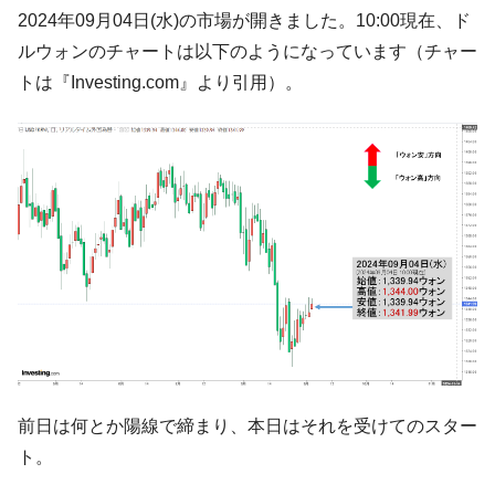
韓国･李在明「青年層の雇用状況が悪い。せ
『Money1』
2024年09月04日(水)の市場が開きました。10:00現在、ド
や、若者に起業させよう」⇒ どんな雇用対策だソレ。
ルウォンのチャートは以下のようになっています（チャー
【韓国の外貨準備】2026年07月は4,279億ド
『Money1』
トは『Investing.com』より引用）。
ル。外平債の発行「19.4億ドル」
韓国「ここは北朝鮮なのか。選管がサーバ
『Money1』
ーにウソのデータを入力したのは明白だ」
韓国･李在明さっそく不動産対策で浅薄な発
『Money1』
言。
韓国は「中国と同じく」投資に不適格な国
『Money1』
だ。
『韓国銀行』が「金の保有量を増やしま
『Money1』
す」⇒「金を経由するドル入手」手段ではないのか？
韓国･外為取引量「1日当たり1,214.4億ド
『Money1』
ル」まで拡大 ⇒ 海外資金の動きに強く左右される状態
前日は何とか陽線で締まり、本日はそれを受けてのスター
韓国･帰ってきた李在明。李在明を支持しな
『Money1』
ト。
い「50.5％」に上昇
韓国大統領府ボンクラ政策室長が告発され