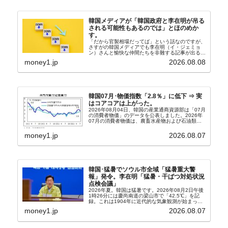
韓国メディアが「韓国政府と李在明が吊る
される可能性もあるのでは」とほのめか
す。
「だから官製相場だってば」という話なのですが、
さすがの韓国メディアでも李在明（イ・ジェミョ
ン）さんと愉快な仲間たちを非難する記事が出るよ
うになっています。もちろん株価の暴落についてで
money1.jp
2026.08.08
『朝鮮日報』に面白い記事が出ています。「東西南
北」というコ...
韓国07月･物価指数「2.8％」に低下 ⇒ 実
はコアコアは上がった。
2026年08月04日、韓国の産業通商資源部は「07月
の消費者物価」のデータを公表しました。2026年
07月の消費者物価は、農畜水産物および石油類の
上昇率が鈍化したことなどにより、前年同月比
2.8％上昇（06月は3.2％）となり、上昇率は前...
money1.jp
2026.08.07
韓国･猛暑でソウル市全域「猛暑重大警
報」発令。李在明「猛暑・干ばつ対処状況
点検会議」
2026年夏。韓国は猛暑です。2026年08月2日午後
1時26分には慶尚南道の梁山市で「42.5℃」を記
録。これは1904年に近代的な気象観測が始まって
以来の韓国史上最高気温です。08月04日には、ソ
money1.jp
2026.08.07
ウル市全域への「猛暑重大警報」が発令され...