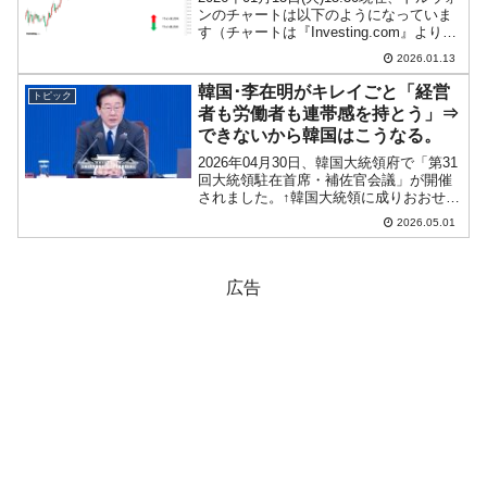
ンのチャートは以下のようになっていま
す（チャートは『Investing.com』より引
用）。陽線を保っており、ウォン安方向
2026.01.13
です。現在のところ「1ドル＝1,473ウォ
ン」近辺の攻防となってい...
韓国･李在明がキレイごと「経営
トピック
者も労働者も連帯感を持とう」⇒
できないから韓国はこうなる。
2026年04月30日、韓国大統領府で「第31
回大統領駐在首席・補佐官会議」が開催
されました。↑韓国大統領に成りおおせた
李在明（イ・ジェミョン）さん臨席の下
2026.05.01
で行われた「第31回大統領駐在首席・補
佐官会議」。ここで李在明（イ・ジェミ
ョン）さん...
広告