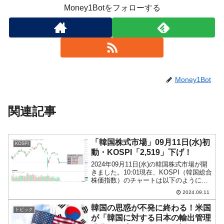
Money1Botをフォローする
Money1Bot
関連記事
「韓国株式市場」09月11日(水)初
KOSPI
動・KOSPI「2,519」下げ！
2024年09月11日(水)の韓国株式市場が開
きました。10:01現在、KOSPI（韓国総合
株価指数）のチャートは以下のようにな
っています（チャートは
2024.09.11
『Investing.com』より引用）。うっすら
上げて始まりましたが、現在のところ陰
韓国の思惑が不発に終わる！米国
トピック
線。...
が「韓国に対する日本の輸出管理