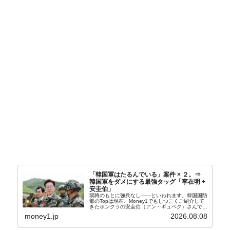
「韓国軍はたるんでいる」案件 × ２。⇒
韓国軍をダメにする最強タッグ「李在明 +
安圭伯」
弱将のもとに強兵なし――といわれます。韓国国防
部のTopは現在、Money1でもしつこくご紹介して
きたボンクラの安圭伯（アン・ギュベク）さんで
す。↑経済的無知蒙昧な李在明（イ・ジェミョン）
money1.jp
2026.08.08
さんと「韓国初の文官上がり」の国防部長官安圭伯
（アン...