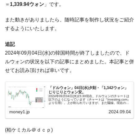
＝
1,339.94ウォン
」です。
は韓国で『BYD』車は売れている。6カ月で対前年同期比
1.9倍！
また動きがありましたら、随時記事を制作し状況をご紹介
在韓米国大使スティールが着韓！⇒ さっそ
『Money1』
するようにいたします。
く空港に詰めかけ「出て行け！」「極右勢力」のプラカー
ドを掲げる「在韓反米勢力」
追記
韓国政府「2035年までに18.4GW規模のAIデ
『Money1』
ータセンター整備」⇒ だから無理だってば。
2024年09月04日(水)の韓国時間が終了しましたので、ド
ルウォンの状況を以下の記事にまとめました。本記事と併
JPモルガン「韓国レバレッジETFの清算は
『Money1』
ほぼ終わった」
せてお読み頂ければ幸いです。
韓国『国民年金公団』株価暴落で200兆蒸
『Money1』
発。
「ドルウォン」04日(水)夕刻・「1,342ウォン」
じりじりとウォン安。
2024年09月04日(水)15:30現在、ドルウォンのチャートは
韓国政府「ニセＫ-ブランドを通報しようキ
『Money1』
以下のようになっています（チャートは『Investing.com』
より引用）。上が削られていますが、まだ陽線。現在のと
ャンペーン」⇒ あの名物教授も登場！
ころ「1ドル＝1,342ウォン」近辺の攻防となっています...
money1.jp
2024.09.04
韓国「橋が落ちました」⇒ 耐久性「なさす
『Money1』
ぎ」では。
(柏ケミカル＠ｄｃｐ)
韓国鉄鋼最大手『POSCO』ズブズブ沈む。
『Money1』
営業利益80.2％も減少