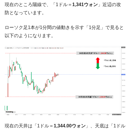
『Money1』
現在のところ陽線で、「1ドル＝
1,341ウォン
」近辺の攻
た ⇒ 国家が行った恐るべき株価操作であり、空前の国政壟
防となっています。
断
韓国･警察職員が「丸刈りになって抗議活
『Money1』
ローソク足1本が1分間の値動きを示す「1分足」で見ると
動」
以下のようになります。
中国だけが鉄鋼輸出を異常増加させる ⇒ 中
『Money1』
国の過剰生産が世界を蝕む。
韓国製造業「半導体絶好調」のウラで他業
『Money1』
種は全般的「不調」⇒ PSIが示す現況は決して良くない。
【米韓激突案件】韓国消費者院が『クーパ
『Money1』
ン』1人当たり賠償10万ウォンを認定 ⇒ 総額3兆7,000億
韓国で猛暑。南東部では干ばつ
『Money1』
韓国型イージス搭載の次世代駆逐艦
『Money1』
「KDDX」1番艦、2032年竣工と公示
【対日本円】ウォン安が急進！ 日米の協調
『Money1』
に韓国がいっちょがみしたのでは。
現在の天井は「1ドル＝
1,344.00ウォン
」、天底は「1ドル
韓国政府『BYD』車への補助金を全廃 ⇒ 実
『Money1』