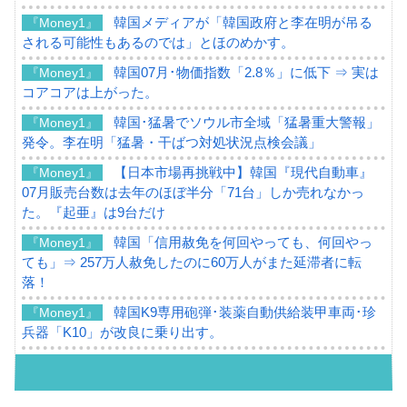
韓国メディアが「韓国政府と李在明が吊る
『Money1』
される可能性もあるのでは」とほのめかす。
韓国07月･物価指数「2.8％」に低下 ⇒ 実は
『Money1』
コアコアは上がった。
韓国･猛暑でソウル市全域「猛暑重大警報」
『Money1』
発令。李在明「猛暑・干ばつ対処状況点検会議」
【日本市場再挑戦中】韓国『現代自動車』
『Money1』
07月販売台数は去年のほぼ半分「71台」しか売れなかっ
た。『起亜』は9台だけ
韓国「信用赦免を何回やっても、何回やっ
『Money1』
ても」⇒ 257万人赦免したのに60万人がまた延滞者に転
落！
韓国K9専用砲弾･装薬自動供給装甲車両･珍
『Money1』
兵器「K10」が改良に乗り出す。
韓国「2026年07月の輸出入」絶好調。半導
『Money1』
体だけで410億ドル、輸出全体の41％もある