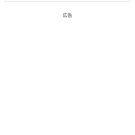
KOSPI（韓国総合株価指数）のチャート
は以下のよ...
広告