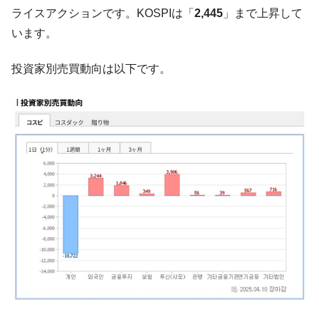
に韓国がいっちょがみしたのでは。
ライスアクションです。KOSPIは「
2,445
」まで上昇して
韓国政府『BYD』車への補助金を全廃 ⇒ 実
『Money1』
います。
は韓国で『BYD』車は売れている。6カ月で対前年同期比
1.9倍！
投資家別売買動向は以下です。
在韓米国大使スティールが着韓！⇒ さっそ
『Money1』
く空港に詰めかけ「出て行け！」「極右勢力」のプラカー
ドを掲げる「在韓反米勢力」
韓国政府「2035年までに18.4GW規模のAIデ
『Money1』
ータセンター整備」⇒ だから無理だってば。
JPモルガン「韓国レバレッジETFの清算は
『Money1』
ほぼ終わった」
韓国『国民年金公団』株価暴落で200兆蒸
『Money1』
発。
韓国政府「ニセＫ-ブランドを通報しようキ
『Money1』
ャンペーン」⇒ あの名物教授も登場！
韓国「橋が落ちました」⇒ 耐久性「なさす
『Money1』
ぎ」では。