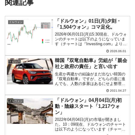
関連記事
「ドルウォン」01日(月)夕刻・
ドルウォン
「1,504ウォン」コマ足化。
2026年06月01日(月)15:30現在、ドルウォ
ンのチャートは以下のようになっていま
す（チャートは『Investing.com』より引
用）。急にコマ足になりました(笑)。現在
2026.06.01
のところ「1ドル＝1,504ウォン」近辺の
攻防となっています。...
韓国『双竜自動車』労組が「親会
トピック
社と政府の責任」と言い出す
生産か再建かの結論がまだ出ない韓国の
『双竜自動車』ですが、どちらの道に進
んでも、人数の多寡はあるにせよ整理解
雇が行われることになるでしょう。しか
2021.04.27
し、同社労働組合は「総雇用の維持」を
掲げております。労働組合としては、雇
「ドルウォン」04月04日(月)初
ドルウォン
用を維持できない経営側を...
動・陰線スタート「1,217ウォ
ン」
2022年04月04日(月)の市場が開きまし
た。10：09現在、ドルウォンのチャート
は以下のようになっています（チャート
は『Investing.com』より引用）。前日の