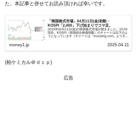
韓国「株式市場が賭博場のように変質した
『Money1』
た。本記事と併せてお読み頂ければ幸いです。
のは政界の責任だ」
韓国「2026年1Q 資金循環統計」面白い結果
『Money1』
「韓国株式市場」04月11日(金)初動・
に。
KOSPI「2,400」下げ始まりでコマ足。
2025年04月11日(金)の韓国株式市場が開きました。10:03
現在、KOSPI（韓国総合株価指数）のチャートは以下のよ
韓国化学企業最大手『ロッテケミカル』純
『Money1』
うになっています（チャートは『Investing.com』より引
用）。下げ始まりでコマ足となりました。KOSPIは「2...
借入金が約8兆。信用格付け「ネガティブ」にダウン
money1.jp
2025.04.11
韓国株式市場･暗黒の火曜日。サーキットブ
『Money1』
レイカーも発動！ 半導体2銘柄の暴落
(柏ケミカル＠ｄｃｐ)
韓国･カードローン金利「15％」突破！
『Money1』
広告
日本の誇る海洋資源調査船『白嶺』は先進技術の
Fact1
塊！
夏の甲子園、優勝校を最も多く輩出している都道
Fact1
府県とは？
今話題の「楽天ライオンズ」とは？
Fact1
奇跡の毛色「白毛馬」とは？
Fact1
全て勝つといくら？ 競馬GI競走で勝利騎手がもら
Fact1