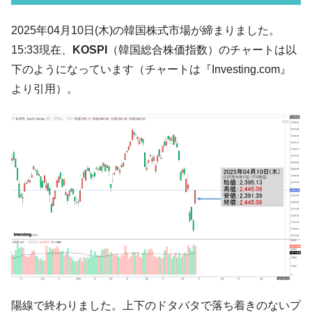
い「50.5％」に上昇
韓国大統領府ボンクラ政策室長が告発され
2025年04月10日(木)の韓国株式市場が締まりました。
『Money1』
た ⇒ 国家が行った恐るべき株価操作であり、空前の国政壟
15:33現在、
KOSPI
（韓国総合株価指数）のチャートは以
断
下のようになっています（チャートは『Investing.com』
韓国･警察職員が「丸刈りになって抗議活
『Money1』
より引用）。
動」
中国だけが鉄鋼輸出を異常増加させる ⇒ 中
『Money1』
国の過剰生産が世界を蝕む。
韓国製造業「半導体絶好調」のウラで他業
『Money1』
種は全般的「不調」⇒ PSIが示す現況は決して良くない。
【米韓激突案件】韓国消費者院が『クーパ
『Money1』
ン』1人当たり賠償10万ウォンを認定 ⇒ 総額3兆7,000億
韓国で猛暑。南東部では干ばつ
『Money1』
韓国型イージス搭載の次世代駆逐艦
『Money1』
「KDDX」1番艦、2032年竣工と公示
【対日本円】ウォン安が急進！ 日米の協調
『Money1』
陽線で終わりました。上下のドタバタで落ち着きのないプ