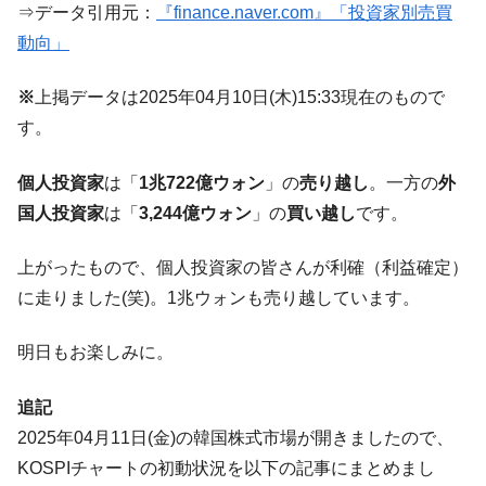
⇒データ引用元：
『finance.naver.com』「投資家別売買
韓国鉄鋼最大手『POSCO』ズブズブ沈む。
『Money1』
動向」
営業利益80.2％も減少
米国下院「韓国の公務員個人をターゲット
『Money1』
※
上掲データは2025年04月10日(木)15:33現在のもので
にぶん殴る法案」提出！⇒ クーパン問題は合衆国企業に対
する差別。許してはおかぬ
す。
韓国ボンクラ政策室長･金容範、株価暴落に
『Money1』
個人投資家
は「
1兆722億ウォン
」の
売り越し
。一方の
外
他人事のような発言。
国人投資家
は「
3,244億ウォン
」の
買い越し
です。
韓国半導体『SKハイニックス』2026年2Qの
『Money1』
業績「史上最高益」当期純利益は前年同期比13.4倍に。
上がったもので、個人投資家の皆さんが利確（利益確定）
韓国･加徳島新国際空港「またも暗礁」の危
『Money1』
に走りました(笑)。1兆ウォンも売り越しています。
機 ⇒ 10.7兆では損が出るからできない。
【速報】韓国株式市場の暴落・本日07月29
『Money1』
明日もお楽しみに。
日(水)もサイドカー・サーキットブレイカーの二段コンボ
発動！
追記
IT産業は人を雇用する効果は低い。全産業の
『Money1』
2025年04月11日(金)の韓国株式市場が開きましたので、
半分未満しか雇用を生まない
KOSPIチャートの初動状況を以下の記事にまとめまし