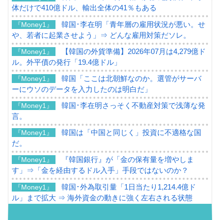
体だけで410億ドル、輸出全体の41％もある
韓国･李在明「青年層の雇用状況が悪い。せ
『Money1』
や、若者に起業させよう」⇒ どんな雇用対策だソレ。
【韓国の外貨準備】2026年07月は4,279億ド
『Money1』
ル。外平債の発行「19.4億ドル」
韓国「ここは北朝鮮なのか。選管がサーバ
『Money1』
ーにウソのデータを入力したのは明白だ」
韓国･李在明さっそく不動産対策で浅薄な発
『Money1』
言。
韓国は「中国と同じく」投資に不適格な国
『Money1』
だ。
『韓国銀行』が「金の保有量を増やしま
『Money1』
す」⇒「金を経由するドル入手」手段ではないのか？
韓国･外為取引量「1日当たり1,214.4億ド
『Money1』
ル」まで拡大 ⇒ 海外資金の動きに強く左右される状態
韓国･帰ってきた李在明。李在明を支持しな
『Money1』