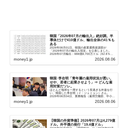
韓国「2026年07月の輸出入」絶好調。半
導体だけで410億ドル、輸出全体の41％も
ある
2026年08月01日、韓国の産業通商資源部が
「2026年07月の輸出入現況」を公表しました。
2026年07月輸出：988億8,700万ドル（62.8％）
輸入：685億6,300万ドル（26.5％）貿易収支：
money1.jp
2026.08.06
303億2,400万ドル2026...
韓国･李在明「青年層の雇用状況が悪い。
せや、若者に起業させよう」⇒ どんな雇
用対策だソレ。
ほとんど地球を一周するという長過ぎる外遊を行
い、帰国した李在明（イ・ジェミョン）さん。
2026年08月04日、業務報告（雇用労働部、中小ベ
ンチャー企業部、公正取引委員会）を主催。この席
money1.jp
2026.08.06
上、韓国大統領に成りおおせた李在明（イ・ジェミ
ョン）さん...
【韓国の外貨準備】2026年07月は4,279億
ドル。外平債の発行「19.4億ドル」