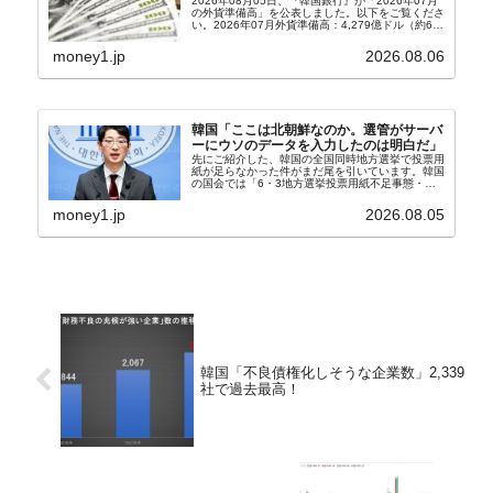
2026年08月05日、『韓国銀行』が「2026年07月
の外貨準備高」を公表しました。以下をご覧くださ
い。2026年07月外貨準備高：4,279億ドル（約67
兆4,456億円）※前月比：+6億ドル＜＜内訳＞＞
⇒Securities：3,80...
money1.jp
2026.08.06
韓国「ここは北朝鮮なのか。選管がサーバ
ーにウソのデータを入力したのは明白だ」
先にご紹介した、韓国の全国同時地方選挙で投票用
紙が足らなかった件がまだ尾を引いています。韓国
の国会では「6・3地方選挙投票用紙不足事態・国
政調査特別委員会」が設けられ、調査を続けていま
す。『国民の力』の朱晋佑（チュ・ジヌ）議員はそ
money1.jp
2026.08.05
の委員の一...
韓国「不良債権化しそうな企業数」2,339
社で過去最高！