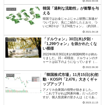
2022.04.04
陽線の戻しがきています。現在のところ
陰線で、「1ドル＝1,217ウォン...
韓国「過剰な流動性」が衝撃を与
トピック
える
韓国ではお金じゃぶじゃぶ状態に加速が
ついており、先にご紹介したとおり、つ
いにM2※が「3,274兆ウォン」（約318兆
円）まできました。このお金が株式・不
2021.04.18
動産・ビットコインなどの資産価値を上
昇させています。しかし、過剰な流動性
「ドルウォン」30日(木)夕刻・
トピック
は危険ともいえ...
「1,299ウォン」を抜かれたくな
い模様
2022年06月30日(木)の韓国時間※が終わ
りました。15：43現在、ドルウォンのチ
ャートは以下のようになっています（チ
ャートは『Investing.com』より引用）。
2022.06.30
陰線になりましたが、下ヒゲからも分か
るとおり底からは跳ね返っています...
「韓国株式市場」11月15日(水)初
KOSPI
動・KOSPI「2,476」大きくギャ
ップアップ！
アメリカ合衆国の情勢が効きました。
「これで下がれば阿鼻叫喚」だったので
すが、個人投資家の皆さんは（とりあえ
ず）セーフ！2023年11月15日(水)の韓国
2023.11.15
株式市場が開きました。10:05現在、