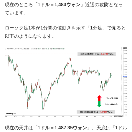
『Money1』
現在のところ「1ドル＝
1,483ウォン
」近辺の攻防となっ
韓国型イージス搭載の次世代駆逐艦
『Money1』
ています。
「KDDX」1番艦、2032年竣工と公示
【対日本円】ウォン安が急進！ 日米の協調
『Money1』
ローソク足1本が1分間の値動きを示す「1分足」で見ると
に韓国がいっちょがみしたのでは。
以下のようになります。
韓国政府『BYD』車への補助金を全廃 ⇒ 実
『Money1』
は韓国で『BYD』車は売れている。6カ月で対前年同期比
1.9倍！
在韓米国大使スティールが着韓！⇒ さっそ
『Money1』
く空港に詰めかけ「出て行け！」「極右勢力」のプラカー
ドを掲げる「在韓反米勢力」
韓国政府「2035年までに18.4GW規模のAIデ
『Money1』
ータセンター整備」⇒ だから無理だってば。
JPモルガン「韓国レバレッジETFの清算は
『Money1』
ほぼ終わった」
韓国『国民年金公団』株価暴落で200兆蒸
『Money1』
発。
現在の天井は「1ドル＝
1,487.35ウォン
」、天底は「1ドル