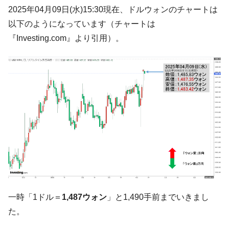
す」⇒「金を経由するドル入手」手段ではないのか？
2025年04月09日(水)15:30現在、ドルウォンのチャートは
韓国･外為取引量「1日当たり1,214.4億ド
『Money1』
以下のようになっています（チャートは
ル」まで拡大 ⇒ 海外資金の動きに強く左右される状態
『Investing.com』より引用）。
韓国･帰ってきた李在明。李在明を支持しな
『Money1』
い「50.5％」に上昇
韓国大統領府ボンクラ政策室長が告発され
『Money1』
た ⇒ 国家が行った恐るべき株価操作であり、空前の国政壟
断
韓国･警察職員が「丸刈りになって抗議活
『Money1』
動」
中国だけが鉄鋼輸出を異常増加させる ⇒ 中
『Money1』
国の過剰生産が世界を蝕む。
韓国製造業「半導体絶好調」のウラで他業
『Money1』
種は全般的「不調」⇒ PSIが示す現況は決して良くない。
一時「1ドル＝
1,487ウォン
」と1,490手前までいきまし
【米韓激突案件】韓国消費者院が『クーパ
『Money1』
た。
ン』1人当たり賠償10万ウォンを認定 ⇒ 総額3兆7,000億
韓国で猛暑。南東部では干ばつ