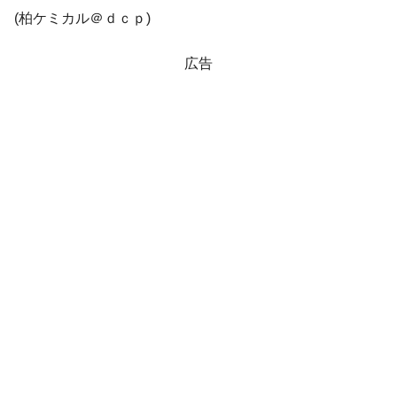
発動！
(柏ケミカル＠ｄｃｐ)
IT産業は人を雇用する効果は低い。全産業の
『Money1』
広告
半分未満しか雇用を生まない
韓国「株式市場が賭博場のように変質した
『Money1』
のは政界の責任だ」
韓国「2026年1Q 資金循環統計」面白い結果
『Money1』
に。
韓国化学企業最大手『ロッテケミカル』純
『Money1』
借入金が約8兆。信用格付け「ネガティブ」にダウン
日本の誇る海洋資源調査船『白嶺』は先進技術の
Fact1
塊！
夏の甲子園、優勝校を最も多く輩出している都道
Fact1
府県とは？
今話題の「楽天ライオンズ」とは？
Fact1
奇跡の毛色「白毛馬」とは？
Fact1