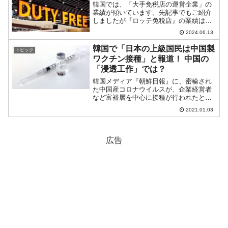
韓国では、「大手免税店の運営企業」の
業績が傾いています。先記事でもご紹介
しましたが『ロッテ免税店』の業績は、
2024年第1四半期「営業利益：-280億ウォ
2024.06.13
ン」。2023年第3四半期から3期連続の営
業赤字で、累計の赤字額は「537億ウォ
韓国で「日本の上級国民は中国製
トピック
ン」と...
ワクチン接種」と報道！ 中国の
「浸透工作」では？
韓国メディア『朝鮮日報』に、密輸され
た中国産コロナウイルスが、企業経営者
など富裕層を中心に接種が行われたとい
う報道が出ました。何を根拠の物言いな
2021.01.03
んだという話ですが、これは日本メディ
ア『毎日新聞』の報道を引いたもので
す。有料記事ですので無料で...
広告