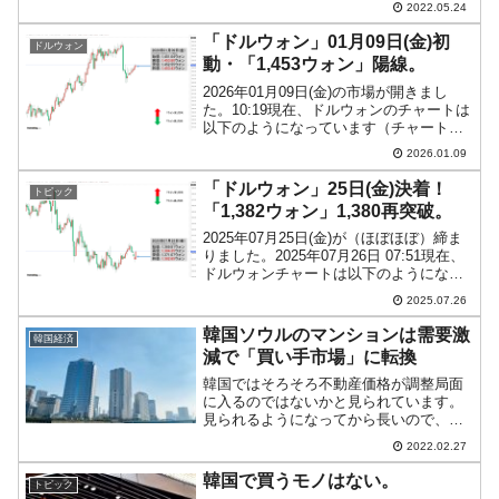
2022.05.24
です。もともとは文前大統領時代に青瓦
台・大統領府が「（尹新政権になって
「ドルウォン」01月09日(金)初
ドルウォン
も）バイデン政権から会談を...
動・「1,453ウォン」陽線。
2026年01月09日(金)の市場が開きまし
た。10:19現在、ドルウォンのチャートは
以下のようになっています（チャートは
『Investing.com』より引用）。これから
2026.01.09
ローソク足の調整が入るかもしれません
が、前日も陽線で締まりました。本...
「ドルウォン」25日(金)決着！
トピック
「1,382ウォン」1,380再突破。
2025年07月25日(金)が（ほぼほぼ）締ま
りました。2025年07月26日 07:51現在、
ドルウォンチャートは以下のようになっ
ています（チャートは『Investing.com』
2025.07.26
より引用：以下同）。陽線が伸びて1,380
を再突破。「1ド...
韓国ソウルのマンションは需要激
韓国経済
減で「買い手市場」に転換
韓国ではそろそろ不動産価格が調整局面
に入るのではないかと見られています。
見られるようになってから長いので、本
当に調整局面になるのかと言う声もあり
2022.02.27
ます。しかし、取引量が減少しているこ
とは確かなのです。2022年02月25日、
韓国で買うモノはない。
トピック
『韓国不動産研究院...