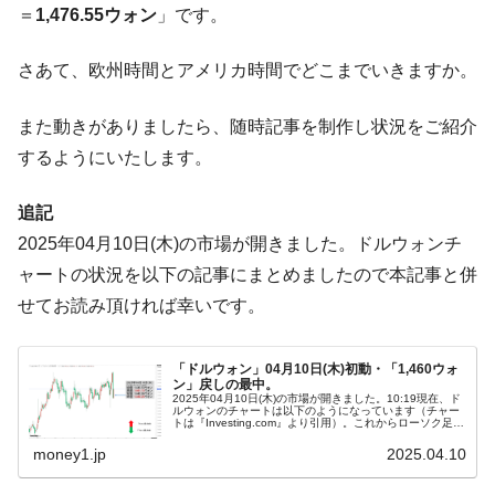
＝
1,476.55ウォン
」です。
韓国政府「ニセＫ-ブランドを通報しようキ
『Money1』
ャンペーン」⇒ あの名物教授も登場！
さあて、欧州時間とアメリカ時間でどこまでいきますか。
韓国「橋が落ちました」⇒ 耐久性「なさす
『Money1』
ぎ」では。
また動きがありましたら、随時記事を制作し状況をご紹介
韓国鉄鋼最大手『POSCO』ズブズブ沈む。
『Money1』
するようにいたします。
営業利益80.2％も減少
米国下院「韓国の公務員個人をターゲット
『Money1』
追記
にぶん殴る法案」提出！⇒ クーパン問題は合衆国企業に対
2025年04月10日(木)の市場が開きました。ドルウォンチ
する差別。許してはおかぬ
ャートの状況を以下の記事にまとめましたので本記事と併
韓国ボンクラ政策室長･金容範、株価暴落に
『Money1』
せてお読み頂ければ幸いです。
他人事のような発言。
韓国半導体『SKハイニックス』2026年2Qの
『Money1』
業績「史上最高益」当期純利益は前年同期比13.4倍に。
「ドルウォン」04月10日(木)初動・「1,460ウォ
ン」戻しの最中。
2025年04月10日(木)の市場が開きました。10:19現在、ド
韓国･加徳島新国際空港「またも暗礁」の危
『Money1』
ルウォンのチャートは以下のようになっています（チャー
トは『Investing.com』より引用）。これからローソク足の
機 ⇒ 10.7兆では損が出るからできない。
調整が入るかもしれませんが、前日は長い陰線となりまし
た。...
money1.jp
2025.04.10
【速報】韓国株式市場の暴落・本日07月29
『Money1』
日(水)もサイドカー・サーキットブレイカーの二段コンボ