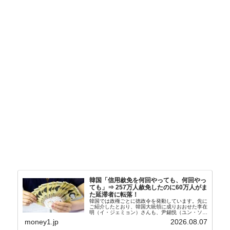
韓国「信用赦免を何回やっても、何回やっ
ても」⇒ 257万人赦免したのに60万人がま
た延滞者に転落！
韓国では政権ごとに徳政令を発動しています。先に
ご紹介したとおり、韓国大統領に成りおおせた李在
明（イ・ジェミョン）さんも、尹錫悦（ユン・ソギ
ョル）前政権が行った――「新出発基金」をバッド
money1.jp
2026.08.07
バンクにして不良債権の買い取りを行い、分割償還
や元利減免...