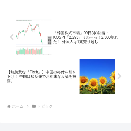
「韓国株式市場」09日(水)決着・
KOSPI「2,293」うわーっ！2,300割れ
た！ 外国人は1兆売り越し
【無慈悲な『Fitch』】中国の格付を引き
下げ！ 中国は猛反発でお粗末な反論を披
露。
ホーム
トピック