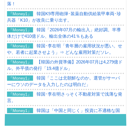
落！
韓国K9専用砲弾･装薬自動供給装甲車両･珍
『Money1』
兵器「K10」が改良に乗り出す。
韓国「2026年07月の輸出入」絶好調。半導
『Money1』
体だけで410億ドル、輸出全体の41％もある
韓国･李在明「青年層の雇用状況が悪い。せ
『Money1』
や、若者に起業させよう」⇒ どんな雇用対策だソレ。
【韓国の外貨準備】2026年07月は4,279億ド
『Money1』
ル。外平債の発行「19.4億ドル」
韓国「ここは北朝鮮なのか。選管がサーバ
『Money1』
ーにウソのデータを入力したのは明白だ」
韓国･李在明さっそく不動産対策で浅薄な発
『Money1』
言。
韓国は「中国と同じく」投資に不適格な国
『Money1』
だ。
『韓国銀行』が「金の保有量を増やしま
『Money1』