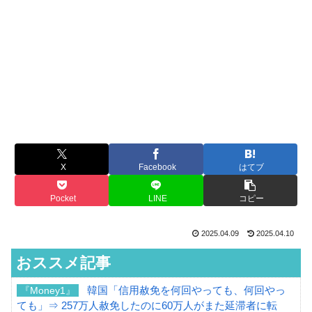
X
Facebook
はてブ
Pocket
LINE
コピー
2025.04.09
2025.04.10
おススメ記事
韓国「信用赦免を何回やっても、何回やっ
『Money1』
ても」⇒ 257万人赦免したのに60万人がまた延滞者に転