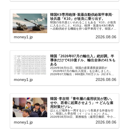
韓国K9専用砲弾･装薬自動供給装甲車両･
珍兵器「K10」が改良に乗り出す。
韓国の珍兵器といわれることもある「K10」が改良
に入るとのこと。K10は、砲弾・装薬をK9の車内
へ自動供給する機能を持つ装甲車両です。韓国メデ
ィア『Chosun Biz』が報じていますので、同記事
から以下に一部を引きます。2005年に初めて...
money1.jp
2026.08.06
韓国「2026年07月の輸出入」絶好調。半
導体だけで410億ドル、輸出全体の41％も
ある
2026年08月01日、韓国の産業通商資源部が
「2026年07月の輸出入現況」を公表しました。
2026年07月輸出：988億8,700万ドル（62.8％）
輸入：685億6,300万ドル（26.5％）貿易収支：
money1.jp
2026.08.06
303億2,400万ドル2026...
韓国･李在明「青年層の雇用状況が悪い。
せや、若者に起業させよう」⇒ どんな雇
用対策だソレ。
ほとんど地球を一周するという長過ぎる外遊を行
い、帰国した李在明（イ・ジェミョン）さん。
2026年08月04日、業務報告（雇用労働部、中小ベ
ンチャー企業部、公正取引委員会）を主催。この席
money1.jp
2026.08.06
上、韓国大統領に成りおおせた李在明（イ・ジェミ
ョン）さん...