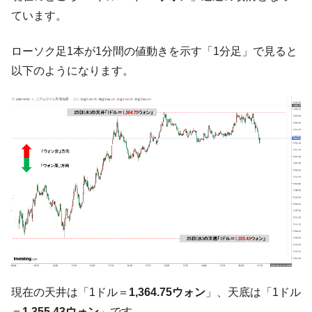
『Money1』
い「50.5％」に上昇
ています。
韓国大統領府ボンクラ政策室長が告発され
『Money1』
ローソク足1本が1分間の値動きを示す「1分足」で見ると
た ⇒ 国家が行った恐るべき株価操作であり、空前の国政壟
断
以下のようになります。
韓国･警察職員が「丸刈りになって抗議活
『Money1』
動」
中国だけが鉄鋼輸出を異常増加させる ⇒ 中
『Money1』
国の過剰生産が世界を蝕む。
韓国製造業「半導体絶好調」のウラで他業
『Money1』
種は全般的「不調」⇒ PSIが示す現況は決して良くない。
【米韓激突案件】韓国消費者院が『クーパ
『Money1』
ン』1人当たり賠償10万ウォンを認定 ⇒ 総額3兆7,000億
韓国で猛暑。南東部では干ばつ
『Money1』
韓国型イージス搭載の次世代駆逐艦
『Money1』
「KDDX」1番艦、2032年竣工と公示
現在の天井は「1ドル＝
1,364.75ウォン
」、天底は「1ドル
【対日本円】ウォン安が急進！ 日米の協調
『Money1』
＝
1,355.43ウォン
」です。