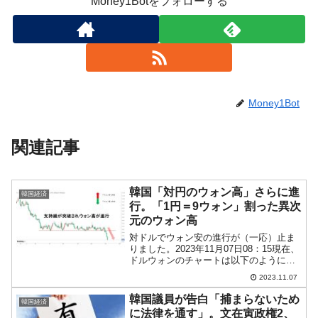
Money1Botをフォローする
Money1Bot
関連記事
韓国「対円のウォン高」さらに進
韓国経済
行。「1円＝9ウォン」割った異次
元のウォン高
対ドルでウォン安の進行が（一応）止ま
りました。2023年11月07日08：15現在、
ドルウォンのチャートは以下のようにな
っています（チャートは
2023.11.07
『Investing.com』より引用：以下同／日
足）。これからローソク足の調整が入る
韓国議員が告白「捕まらないため
韓国経済
かもしれませ...
に法律を通す」。文在寅政権2、