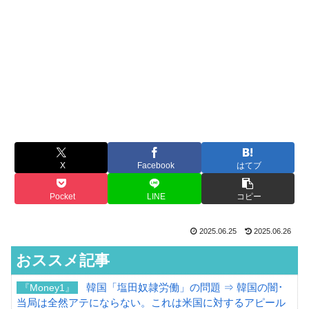
X
Facebook
はてブ
Pocket
LINE
コピー
2025.06.25
2025.06.26
おススメ記事
韓国「塩田奴隷労働」の問題 ⇒ 韓国の闇･
『Money1』
当局は全然アテにならない。これは米国に対するアピール