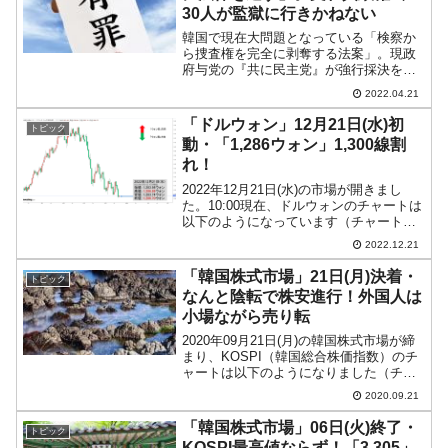
30人が監獄に行きかねない
韓国で現在大問題となっている「検察か
ら捜査権を完全に剥奪する法案」。現政
府与党の『共に民主党』が強行採決をし
ようとしていますが、検察、裁判所と司
2022.04.21
法が猛反発。その上、保守系市民団体の
みならず、左派からも「やりすぎだろ
「ドルウォン」12月21日(水)初
トピック
う」と指摘されています。尹...
動・「1,286ウォン」1,300線割
れ！
2022年12月21日(水)の市場が開きまし
た。10:00現在、ドルウォンのチャートは
以下のようになっています（チャートは
『Investing.com』より引用）。「1ドル
2022.12.21
＝1,300ウォン」を割られたのが確定しま
した。現在のところ「1ドル...
「韓国株式市場」21日(月)決着・
トピック
なんと陰転で株安進行！外国人は
小場ながら売り転
2020年09月21日(月)の韓国株式市場が締
まり、KOSPI（韓国総合株価指数）のチ
ャートは以下のようになりました（チャ
ートは『Investing.com』より引用）。な
2020.09.21
んと陰線に転換しました。KOSPIは株安
に方向転換して締まりました。...
「韓国株式市場」06日(火)終了・
トピック
KOSPI最高値ならず！「3,305」