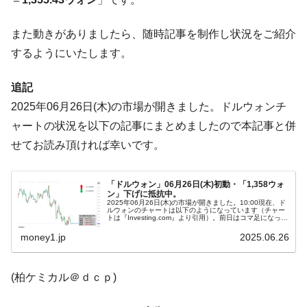
に韓国がいっちょがみしたのでは。
韓国政府『BYD』車への補助金を全廃 ⇒ 実
『Money1』
また動きがありましたら、随時記事を制作し状況をご紹介
は韓国で『BYD』車は売れている。6カ月で対前年同期比
するようにいたします。
1.9倍！
在韓米国大使スティールが着韓！⇒ さっそ
『Money1』
追記
く空港に詰めかけ「出て行け！」「極右勢力」のプラカー
2025年06月26日(木)の市場が開きました。ドルウォンチ
ドを掲げる「在韓反米勢力」
ャートの状況を以下の記事にまとめましたので本記事と併
韓国政府「2035年までに18.4GW規模のAIデ
『Money1』
せてお読み頂ければ幸いです。
ータセンター整備」⇒ だから無理だってば。
JPモルガン「韓国レバレッジETFの清算は
『Money1』
「ドルウォン」06月26日(木)初動・「1,358ウォ
ほぼ終わった」
ン」下げに抵抗中。
2025年06月26日(木)の市場が開きました。10:00現在、ド
ルウォンのチャートは以下のようになっています（チャー
韓国『国民年金公団』株価暴落で200兆蒸
『Money1』
トは『Investing.com』より引用）。前日はコマ足になっ
て、下げに抵抗しています。現在のところ「1ドル＝
発。
1,358...
money1.jp
2025.06.26
韓国政府「ニセＫ-ブランドを通報しようキ
『Money1』
ャンペーン」⇒ あの名物教授も登場！
(柏ケミカル＠ｄｃｐ)
韓国「橋が落ちました」⇒ 耐久性「なさす
『Money1』
ぎ」では。