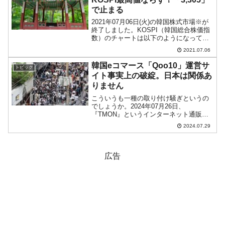
で止まる
2021年07月06日(火)の韓国株式市場※が
終了しました。KOSPI（韓国総合株価指
数）のチャートは以下のようになってい
ます（チャートは『Investing.com』より
2021.07.06
引用：以下同）。上昇はしましたが、上
が削られて最高値更新はならず微妙...
韓国eコマース「Qoo10」運営サ
トピック
イト事実上の破綻。日本は関係あ
りません
こういうも一種の取り付け騒ぎというの
でしょうか。2024年07月26日、
『TMON』というインターネット通販会
社の韓国本社に多くの人が抗議に詰めか
2024.07.29
けました。この『TMON』は、
『Qoo10』というシンガポールに本拠地
を置く企業の関連会社です...
広告