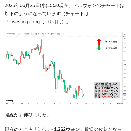
韓国「2026年07月の輸出入」絶好調。半導
『Money1』
2025年06月25日(水)15:30現在、ドルウォンのチャートは
体だけで410億ドル、輸出全体の41％もある
以下のようになっています（チャートは
韓国･李在明「青年層の雇用状況が悪い。せ
『Money1』
『Investing.com』より引用）。
や、若者に起業させよう」⇒ どんな雇用対策だソレ。
【韓国の外貨準備】2026年07月は4,279億ド
『Money1』
ル。外平債の発行「19.4億ドル」
韓国「ここは北朝鮮なのか。選管がサーバ
『Money1』
ーにウソのデータを入力したのは明白だ」
韓国･李在明さっそく不動産対策で浅薄な発
『Money1』
言。
韓国は「中国と同じく」投資に不適格な国
『Money1』
だ。
『韓国銀行』が「金の保有量を増やしま
『Money1』
す」⇒「金を経由するドル入手」手段ではないのか？
陽線が」伸びました。
韓国･外為取引量「1日当たり1,214.4億ド
『Money1』
ル」まで拡大 ⇒ 海外資金の動きに強く左右される状態
現在のところ「1ドル＝
1,362ウォン
」近辺の攻防となっ
韓国･帰ってきた李在明。李在明を支持しな