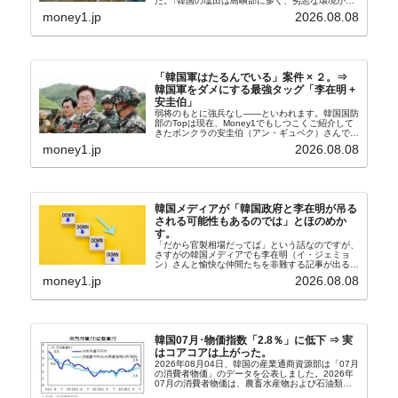
た。↑韓国の塩田は島嶼部に多く、劣悪な環境が一
般に見られることが少ないため、事件の発覚を妨げ
money1.jp
2026.08.08
たといわれます（後述）。これは、いわゆる「塩田
奴隷...
「韓国軍はたるんでいる」案件 × ２。⇒
韓国軍をダメにする最強タッグ「李在明 +
安圭伯」
弱将のもとに強兵なし――といわれます。韓国国防
部のTopは現在、Money1でもしつこくご紹介して
きたボンクラの安圭伯（アン・ギュベク）さんで
す。↑経済的無知蒙昧な李在明（イ・ジェミョン）
money1.jp
2026.08.08
さんと「韓国初の文官上がり」の国防部長官安圭伯
（アン...
韓国メディアが「韓国政府と李在明が吊る
される可能性もあるのでは」とほのめか
す。
「だから官製相場だってば」という話なのですが、
さすがの韓国メディアでも李在明（イ・ジェミョ
ン）さんと愉快な仲間たちを非難する記事が出るよ
うになっています。もちろん株価の暴落についてで
money1.jp
2026.08.08
『朝鮮日報』に面白い記事が出ています。「東西南
北」というコ...
韓国07月･物価指数「2.8％」に低下 ⇒ 実
はコアコアは上がった。
2026年08月04日、韓国の産業通商資源部は「07月
の消費者物価」のデータを公表しました。2026年
07月の消費者物価は、農畜水産物および石油類の
上昇率が鈍化したことなどにより、前年同月比