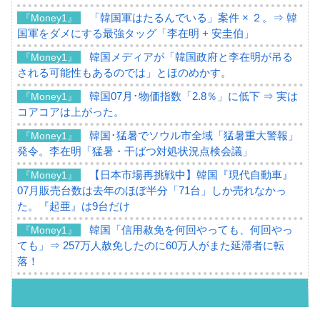
「韓国軍はたるんでいる」案件 × ２。⇒ 韓
『Money1』
国軍をダメにする最強タッグ「李在明 + 安圭伯」
韓国メディアが「韓国政府と李在明が吊る
『Money1』
される可能性もあるのでは」とほのめかす。
韓国07月･物価指数「2.8％」に低下 ⇒ 実は
『Money1』
コアコアは上がった。
韓国･猛暑でソウル市全域「猛暑重大警報」
『Money1』
発令。李在明「猛暑・干ばつ対処状況点検会議」
【日本市場再挑戦中】韓国『現代自動車』
『Money1』
07月販売台数は去年のほぼ半分「71台」しか売れなかっ
た。『起亜』は9台だけ
韓国「信用赦免を何回やっても、何回やっ
『Money1』
ても」⇒ 257万人赦免したのに60万人がまた延滞者に転
落！
韓国K9専用砲弾･装薬自動供給装甲車両･珍
『Money1』
兵器「K10」が改良に乗り出す。