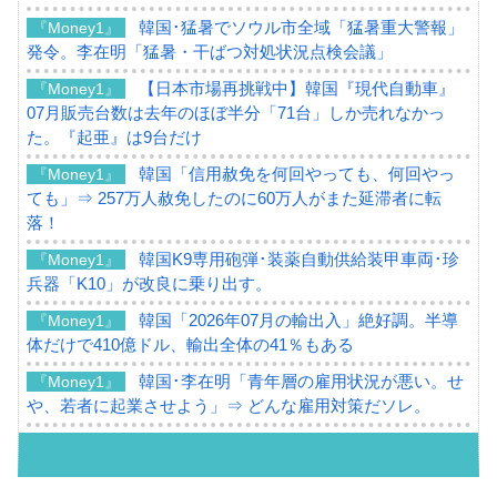
韓国･猛暑でソウル市全域「猛暑重大警報」
『Money1』
発令。李在明「猛暑・干ばつ対処状況点検会議」
【日本市場再挑戦中】韓国『現代自動車』
『Money1』
07月販売台数は去年のほぼ半分「71台」しか売れなかっ
た。『起亜』は9台だけ
韓国「信用赦免を何回やっても、何回やっ
『Money1』
ても」⇒ 257万人赦免したのに60万人がまた延滞者に転
落！
韓国K9専用砲弾･装薬自動供給装甲車両･珍
『Money1』
兵器「K10」が改良に乗り出す。
韓国「2026年07月の輸出入」絶好調。半導
『Money1』
体だけで410億ドル、輸出全体の41％もある
韓国･李在明「青年層の雇用状況が悪い。せ
『Money1』
や、若者に起業させよう」⇒ どんな雇用対策だソレ。
【韓国の外貨準備】2026年07月は4,279億ド
『Money1』
ル。外平債の発行「19.4億ドル」