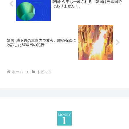
韓国･今年も一蹴される「韓国は先進国で
はありません！」
韓国･地下鉄の車両内で放火。離婚訴訟に
敗訴した67歳男の犯行
ホーム
トピック