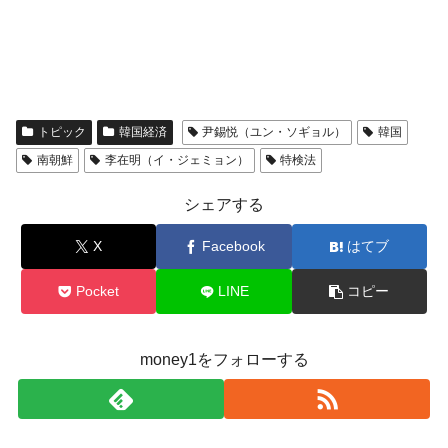
全て勝つといくら？ 競馬GI競走で勝利騎手がもら
Fact1
える賞金とは？
平成仮面ライダーの意外すぎるモチーフとは？
Fact1
発表から2日で大崩壊、鳴かず飛ばずに終わりそう
Fact1
トピック
韓国経済
尹錫悦（ユン・ソギョル）
韓国
なスーパーリーグとは？
南朝鮮
李在明（イ・ジェミョン）
特検法
日本人マスターズ挑戦の歴史。松山以前に最高位
Fact1
だった選手とは？
シェアする
甲子園通算本塁打、最多の清原に次いで多く打っ
Fact1
ている意外な選手とは？
X
Facebook
はてブ
セレクトセールの高額取引馬が稼いだ金額とは？
Fact1
Pocket
LINE
コピー
money1をフォローする