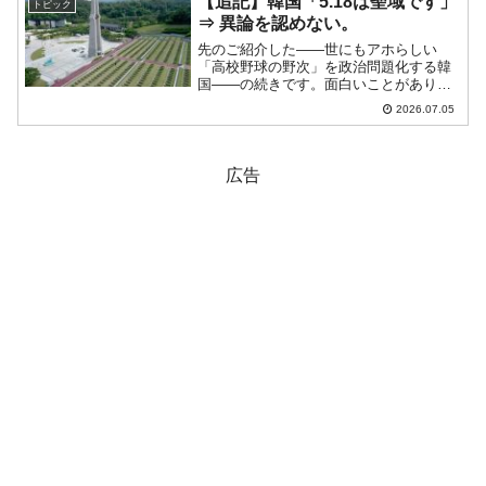
【追記】韓国「5.18は聖域です」
トピック
⇒ 異論を認めない。
先のご紹介した――世にもアホらしい
「高校野球の野次」を政治問題化する韓
国――の続きです。面白いことがありま
した。2026年07月02日、韓国政府側の大
2026.07.05
統領直属・規制合理化委員会の李炳泰
（イ・ビョンテ）副委員長が、自身の
Facebookに、「...
広告