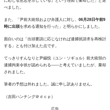
に応じる意志を示している』という理由で棄却した」と述
中国だけが鉄鋼輸出を異常増加させる ⇒ 中
『Money1』
べました。
国の過剰生産が世界を蝕む。
韓国製造業「半導体絶好調」のウラで他業
『Money1』
また、「尹前大統領および弁護人に対し、
06月28日午前9
種は全般的「不調」⇒ PSIが示す現況は決して良くない。
時に出頭
を求める通知を行った」と明らかにしました。
【米韓激突案件】韓国消費者院が『クーパ
『Money1』
ン』1人当たり賠償10万ウォンを認定 ⇒ 総額3兆7,000億
面白いのは「出頭要請に応じなければ逮捕状請求を再検討
する」とも付け加えた点です。
韓国で猛暑。南東部では干ばつ
『Money1』
韓国型イージス搭載の次世代駆逐艦
『Money1』
てっきりすんなりと尹錫悦（ユン・ソギョル）前大統領の
「KDDX」1番艦、2032年竣工と公示
逮捕拘束令状が認められる――と考えていましたが、棄却
【対日本円】ウォン安が急進！ 日米の協調
『Money1』
されました。
に韓国がいっちょがみしたのでは。
韓国政府『BYD』車への補助金を全廃 ⇒ 実
『Money1』
筆者の予想は外れました。誠に申し訳ありません。
は韓国で『BYD』車は売れている。6カ月で対前年同期比
1.9倍！
（吉田ハンチング＠ｄｃｐ）
在韓米国大使スティールが着韓！⇒ さっそ
『Money1』
く空港に詰めかけ「出て行け！」「極右勢力」のプラカー
広告