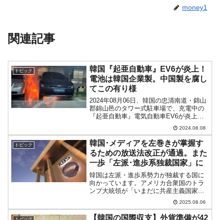
money1
関連記事
韓国『起亜自動車』EV6が炎上！
トピック
電池は韓国企業製。中国製を腐し
てこの有り様
2024年08月06日、韓国の忠清南道・錦山
郡錦山邑のタワー式駐車場で、充電中の
『起亜自動車』電気自動車EV6が炎上し
ました。何が面白いかというと、この火
2024.08.08
事を起こしたEV6に搭載されている車載
用バッテリーが韓国企業『SKオン』製の
韓国･メディアを左巻きが掌握す
トピック
ものだった...
るための放送法改正が通過。また
一歩「左派･進歩系独裁国家」に
韓国は左派・進歩系勢力が独裁する国に
向かっています。アメリカ合衆国のトラ
ンプ大統領が「いまだに共産主義国家が
ある」と発言しましたが、そちらに一直
2025.08.06
線に転落してるのが韓国です。2025年08
月05日、韓国の国会で放送法の改正案が
【韓国の国際収支】外貨準備が42
トピック