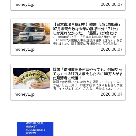
以来の韓国史上最高気温です。08月04日には、ソ
money1.jp
2026.08.07
ウル市全域への「猛暑重大警報」が発令され...
【日本市場再挑戦中】韓国『現代自動車』
07月販売台数は去年のほぼ半分「71台」
しか売れなかった。『起亜』は9台だけ
2026年08月06日、『日本自動車輸入組合』が
「2026年7月度輸入車新規登録台数（速報）」を公
表しました。日本市場に再挑戦中の『現代自動
車』、また日本市場を攻略したい『BYD』の販売
money1.jp
2026.08.07
台数はこの中に捉えられているはずです。先月から
は韓国の...
韓国「信用赦免を何回やっても、何回やっ
ても」⇒ 257万人赦免したのに60万人がま
た延滞者に転落！
韓国では政権ごとに徳政令を発動しています。先に
ご紹介したとおり、韓国大統領に成りおおせた李在
明（イ・ジェミョン）さんも、尹錫悦（ユン・ソギ
ョル）前政権が行った――「新出発基金」をバッド
money1.jp
2026.08.07
バンクにして不良債権の買い取りを行い、分割償還
や元利減免...