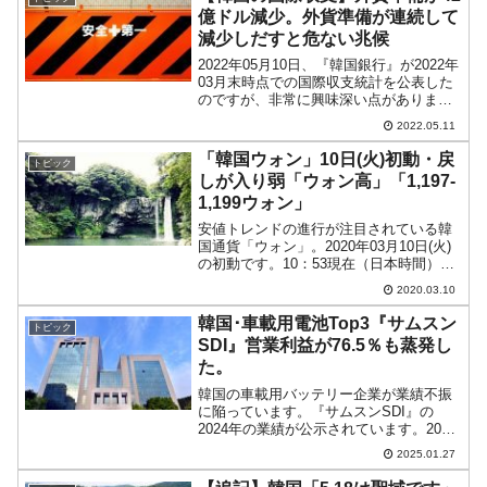
通過しました。こ...
億ドル減少。外貨準備が連続して
減少しだすと危ない兆候
2022年05月10日、『韓国銀行』が2022年
03月末時点での国際収支統計を公表した
のですが、非常に興味深い点がありま
す。国際収支統計には「外貨準備高の増
2022.05.11
減」という計上項目があります。以下を
ご覧ください。⇒参照・引用元：『韓国
「韓国ウォン」10日(火)初動・戻
トピック
産業通商資...
しが入り弱「ウォン高」「1,197-
1,199ウォン」
安値トレンドの進行が注目されている韓
国通貨「ウォン」。2020年03月10日(火)
の初動です。10：53現在（日本時間）、
ドルウォンチャートは以下のようになっ
2020.03.10
ています（チャートは『Investing.com』
より引用）。さすがに昨日のウォン...
韓国･車載用電池Top3『サムスン
トピック
SDI』営業利益が76.5％も蒸発し
た。
韓国の車載用バッテリー企業が業績不振
に陥っています。『サムスンSDI』の
2024年の業績が公示されています。2024
年通年総売上：16兆5,922億ウォン
2025.01.27
（-22.6％）営業利益：3,363億ウォン
（-76.5％）当期純利益：5,755億ウ...