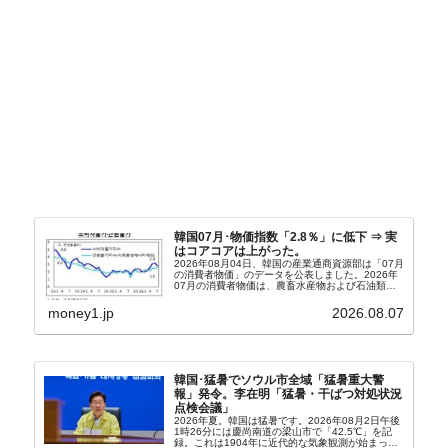
韓国07月･物価指数「2.8％」に低下 ⇒ 実
はコアコアは上がった。
2026年08月04日、韓国の産業通商資源部は「07月
の消費者物価」のデータを公表しました。2026年
07月の消費者物価は、農畜水産物および石油類の
上昇率が鈍化したことなどにより、前年同月比
2.8％上昇（06月は3.2％）となり、上昇率は前...
money1.jp
2026.08.07
韓国･猛暑でソウル市全域「猛暑重大警
報」発令。李在明「猛暑・干ばつ対処状況
点検会議」
2026年夏。韓国は猛暑です。2026年08月2日午後
1時26分には慶尚南道の梁山市で「42.5℃」を記
録。これは1904年に近代的な気象観測が始まって