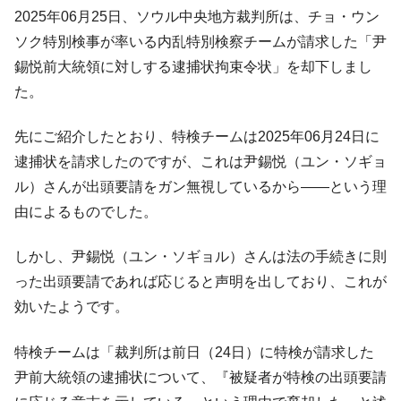
韓国「ここは北朝鮮なのか。選管がサーバ
『Money1』
2025年06月25日、ソウル中央地方裁判所は、チョ・ウン
ーにウソのデータを入力したのは明白だ」
ソク特別検事が率いる内乱特別検察チームが請求した「尹
韓国･李在明さっそく不動産対策で浅薄な発
『Money1』
錫悦前大統領に対しする逮捕状拘束令状」を却下しまし
言。
た。
韓国は「中国と同じく」投資に不適格な国
『Money1』
だ。
先にご紹介したとおり、特検チームは2025年06月24日に
『韓国銀行』が「金の保有量を増やしま
『Money1』
逮捕状を請求したのですが、これは尹錫悦（ユン・ソギョ
す」⇒「金を経由するドル入手」手段ではないのか？
ル）さんが出頭要請をガン無視しているから――という理
韓国･外為取引量「1日当たり1,214.4億ド
『Money1』
由によるものでした。
ル」まで拡大 ⇒ 海外資金の動きに強く左右される状態
韓国･帰ってきた李在明。李在明を支持しな
『Money1』
しかし、尹錫悦（ユン・ソギョル）さんは法の手続きに則
い「50.5％」に上昇
った出頭要請であれば応じると声明を出しており、これが
韓国大統領府ボンクラ政策室長が告発され
『Money1』
効いたようです。
た ⇒ 国家が行った恐るべき株価操作であり、空前の国政壟
断
特検チームは「裁判所は前日（24日）に特検が請求した
韓国･警察職員が「丸刈りになって抗議活
『Money1』
尹前大統領の逮捕状について、『被疑者が特検の出頭要請
動」