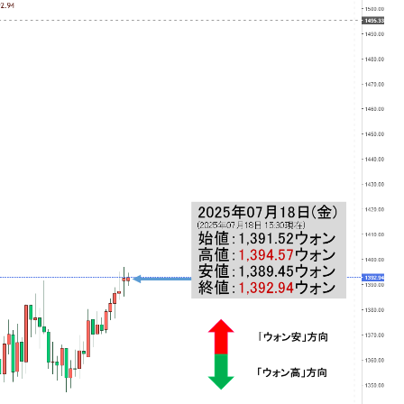
議活動」
⇒ 中国の過剰生産が世界を蝕む。
業種は全般的「不調」⇒ PSIが示す現況は決して良くない。
ン』1人当たり賠償10万ウォンを認定 ⇒ 総額3兆7,000億
DX」1番艦、2032年竣工と公示
の協調に韓国がいっちょがみしたのでは。
⇒ 実は韓国で『BYD』車は売れている。6カ月で対前年同期比
さっそく空港に詰めかけ「出て行け！」「極右勢力」のプラカー
模のAIデータセンター整備」⇒ だから無理だってば。