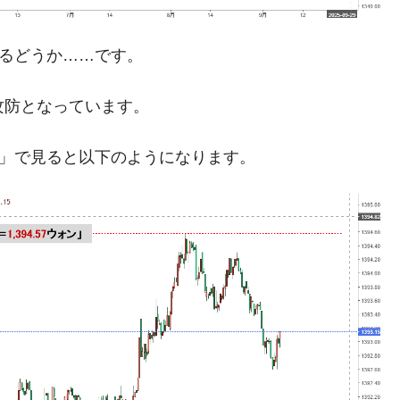
清算はほぼ終わった」
兆蒸発。
きるどうか……です。
うキャンペーン」⇒ あの名物教授も登場！
攻防となっています。
さすぎ」では。
む。営業利益80.2％も減少
足」で見ると以下のようになります。
ットにぶん殴る法案」提出！⇒ クーパン問題は合衆国企業に対
暴落に他人事のような発言。
年2Qの業績「史上最高益」当期純利益は前年同期比13.4倍に。
危機 ⇒ 10.7兆では損が出るからできない。
月29日(水)もサイドカー・サーキットブレイカーの二段コンボ
産業の半分未満しか雇用を生まない