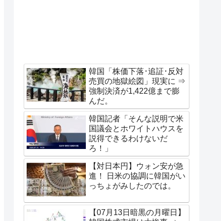
韓国「株価下落･追証･反対
売買の地獄絵図」現実に ⇒
強制決済が1,422億まで膨
んだ。
韓国記者「そんな説明で米
国議会とホワイトハウスを
説得できるわけないだ
ろ！」
【対日本円】ウォン安が急
進！ 日米の協調に韓国がい
っちょがみしたのでは。
【07月13日暗黒の月曜日】