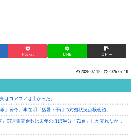
Pocket
LINE
コピー
2025.07.18
2025.07.19
⇒ 実はコアコアは上がった。
警報」発令。李在明「猛暑・干ばつ対処状況点検会議」
』07月販売台数は去年のほぼ半分「71台」しか売れなかっ