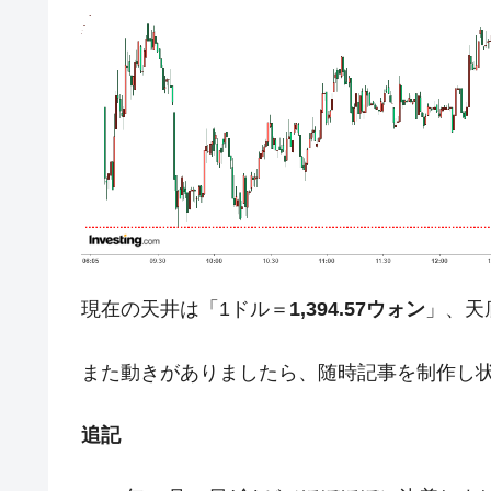
日本の誇る海洋資源調査船『白嶺』は先進技
Fact1
夏の甲子園、優勝校を最も多く輩出している
Fact1
今話題の「楽天ライオンズ」とは？
Fact1
奇跡の毛色「白毛馬」とは？
Fact1
全て勝つといくら？ 競馬GI競走で勝利騎手
Fact1
平成仮面ライダーの意外すぎるモチーフとは
Fact1
発表から2日で大崩壊、鳴かず飛ばずに終わ
Fact1
日本人マスターズ挑戦の歴史。松山以前に最
Fact1
現在の天井は「1ドル＝
1,394.57ウォン
」、天
甲子園通算本塁打、最多の清原に次いで多く
Fact1
また動きがありましたら、随時記事を制作し
セレクトセールの高額取引馬が稼いだ金額と
Fact1
追記