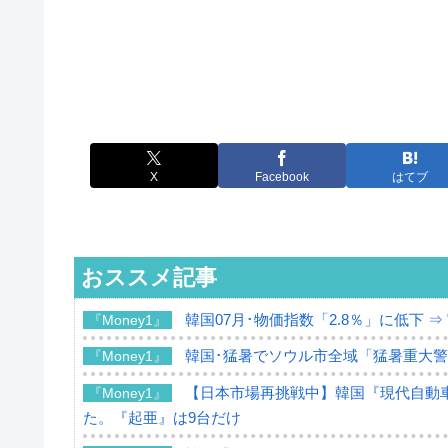
X
Facebook
はてブ
おススメ記事
韓国07月･物価指数「2.8％」に低下 
『Money1』
韓国･猛暑でソウル市全域「猛暑重大
『Money1』
【日本市場再挑戦中】韓国『現代自動車
『Money1』
た。『起亜』は9台だけ