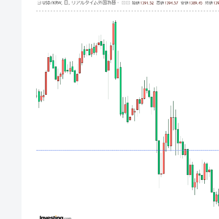
壟断
韓国･警察職員が「丸刈りになって抗
『Money1』
中国だけが鉄鋼輸出を異常増加させる 
『Money1』
韓国製造業「半導体絶好調」のウラで他
『Money1』
【米韓激突案件】韓国消費者院が『クーパ
『Money1』
韓国で猛暑。南東部では干ばつ
『Money1』
韓国型イージス搭載の次世代駆逐艦「KD
『Money1』
【対日本円】ウォン安が急進！ 日米
『Money1』
韓国政府『BYD』車への補助金を全廃 
『Money1』
1.9倍！
在韓米国大使スティールが着韓！⇒ 
『Money1』
ドを掲げる「在韓反米勢力」
韓国政府「2035年までに18.4GW規
『Money1』