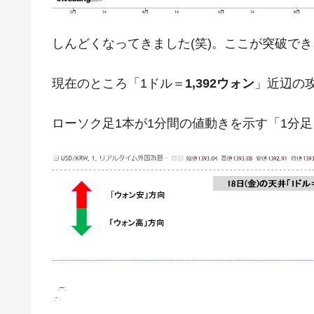
JPモルガン「韓国レバレッジETFの
『Money1』
韓国『国民年金公団』株価暴落で200
『Money1』
しんどくなってきました(笑)。ここが突破で
韓国政府「ニセＫ-ブランドを通報しよ
『Money1』
現在のところ「1ドル＝
1,392ウォン
」近辺の
韓国「橋が落ちました」⇒ 耐久性「な
『Money1』
韓国鉄鋼最大手『POSCO』ズブズブ沈
『Money1』
ローソク足1本が1分間の値動きを示す「1分
米国下院「韓国の公務員個人をターゲ
『Money1』
する差別。許してはおかぬ
韓国ボンクラ政策室長･金容範、株価
『Money1』
韓国半導体『SKハイニックス』2026
『Money1』
韓国･加徳島新国際空港「またも暗礁」の
『Money1』
【速報】韓国株式市場の暴落・本日07
『Money1』
発動！
IT産業は人を雇用する効果は低い。全
『Money1』