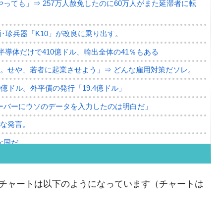
っても」⇒ 257万人赦免したのに60万人がまた延滞者に転
･珍兵器「K10」が改良に乗り出す。
。半導体だけで410億ドル、輸出全体の41％もある
。せや、若者に起業させよう」⇒ どんな雇用対策だソレ。
79億ドル。外平債の発行「19.4億ドル」
ーバーにウソのデータを入力したのは明白だ」
薄な発言。
な国だ。
ます」⇒「金を経由するドル入手」手段ではないのか？
4億ドル」まで拡大 ⇒ 海外資金の動きに強く左右される状態
ウォンのチャートは以下のようになっています（チャートは
ない「50.5％」に上昇
れた ⇒ 国家が行った恐るべき株価操作であり、空前の国政