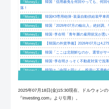
韓国「信用赦免を何回やっても、何回や
『Money1』
落！
韓国K9専用砲弾･装薬自動供給装甲車両
『Money1』
韓国「2026年07月の輸出入」絶好調
『Money1』
韓国･李在明「青年層の雇用状況が悪い
『Money1』
【韓国の外貨準備】2026年07月は4,2
『Money1』
韓国「ここは北朝鮮なのか。選管がサ
『Money1』
韓国･李在明さっそく不動産対策で浅
『Money1』
韓国は「中国と同じく」投資に不適格
『Money1』
『韓国銀行』が「金の保有量を増やし
『Money1』
韓国･外為取引量「1日当たり1,214.
『Money1』
2025年07月18日(金)15:30現在、ドル
韓国･帰ってきた李在明。李在明を支持し
『Money1』
『Investing.com』より引用）。
韓国大統領府ボンクラ政策室長が告発さ
『Money1』