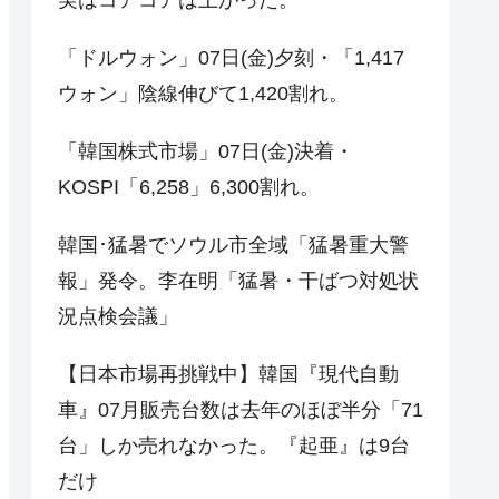
「ドルウォン」07日(金)夕刻・「1,417
ウォン」陰線伸びて1,420割れ。
「韓国株式市場」07日(金)決着・
KOSPI「6,258」6,300割れ。
韓国･猛暑でソウル市全域「猛暑重大警
報」発令。李在明「猛暑・干ばつ対処状
況点検会議」
【日本市場再挑戦中】韓国『現代自動
車』07月販売台数は去年のほぼ半分「71
台」しか売れなかった。『起亜』は9台
だけ