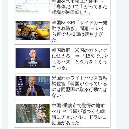
韓国株式市場は大惨事 ⇒
半導体だけで上がってきた
相場が逆回転した。
韓国KOSPI「サイドカー発
動され過ぎ」問題 ⇒ いく
ら何でも41回は落ちすぎ
だ。
韓国政府「米国のカツアゲ
に怯える」⇒ 「15％でまと
まるハズ」とタカをくくっ
ている。
米国元ホワイトハウス首席
補佐官「韓国がやっている
のは同盟国の取る行動では
ない」
中国･重慶市で驚愕の地す
べり ⇒ 当局が嘘つくも瞬
時にチョンバレ。ドラレコ
動画があった