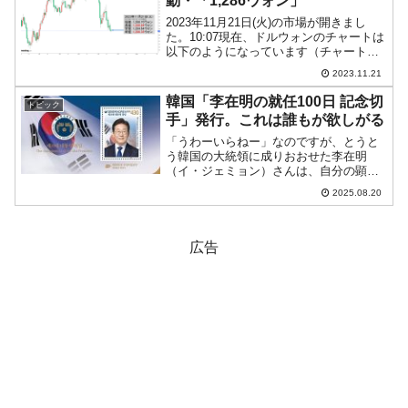
動・「1,286ウォン」
2023年11月21日(火)の市場が開きまし
た。10:07現在、ドルウォンのチャートは
以下のようになっています（チャートは
『Investing.com』より引用）。現在のと
2023.11.21
ころ「1ドル＝1,286ウォン」近辺の攻防
となっています。ローソク足...
韓国「李在明の就任100日 記念切
トピック
手」発行。これは誰もが欲しがる
「うわーいらねー」なのですが、とうと
う韓国の大統領に成りおおせた李在明
（イ・ジェミョン）さんは、自分の顕彰
に余念がありません。先にご紹介したと
2025.08.20
おり、2025年07月23日、大統領室のホー
ムページに突然「デジタルグッズ」とい
うメニューが出現。...
広告