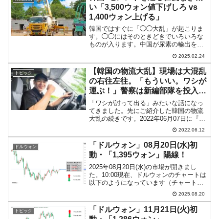
上...
い「3,500ウォン値下げしろ vs
1,400ウォン上げる」
韓国ではすぐに「◯◯大乱」が起こりま
す。◯◯にはそのときどきでいろいろな
ものが入ります。中国が尿素の輸出を絞
れば、「尿素大乱」でガソリンスタンド
2025.02.24
にトラックの列ができますし、『民主労
総』がストライキを起こすと「物流大
【韓国の物流大乱】現場は大混乱
トピック
乱」になります。「セメント...
の右往左往。「もういい。ワシが
運ぶ！」警察は新編部隊を投入予
告
「ワシが討って出る」みたいな話になっ
てきました。先にご紹介した韓国の物流
大乱の続きです。2022年06月07日に『全
国民主労働組合総連盟』傘下で運送業者
2022.06.12
が加盟する貨物連帯本部がストライキに
突入。物流の根幹を担う運送業者のスト
「ドルウォン」08月20日(水)初
ドルウォン
ライキなので、韓...
動・「1,395ウォン」陽線！
2025年08月20日(水)の市場が開きまし
た。10:00現在、ドルウォンのチャートは
以下のようになっています（チャートは
『Investing.com』より引用）。本日は上
2025.08.20
げて始まって現在のところ陽線。「1ドル
＝1,395ウォン」近辺の攻防...
「ドルウォン」11月21日(火)初
トピック