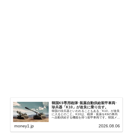
韓国K9専用砲弾･装薬自動供給装甲車両･
珍兵器「K10」が改良に乗り出す。
韓国の珍兵器といわれることもある「K10」が改良
に入るとのこと。K10は、砲弾・装薬をK9の車内
へ自動供給する機能を持つ装甲車両です。韓国メデ
ィア『Chosun Biz』が報じていますので、同記事
から以下に一部を引きます。2005年に初めて...
money1.jp
2026.08.06