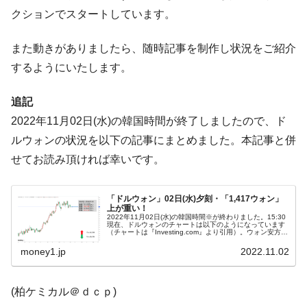
ぎ」では。
クションでスタートしています。
韓国鉄鋼最大手『POSCO』ズブズブ沈む。
『Money1』
また動きがありましたら、随時記事を制作し状況をご紹介
営業利益80.2％も減少
するようにいたします。
米国下院「韓国の公務員個人をターゲット
『Money1』
にぶん殴る法案」提出！⇒ クーパン問題は合衆国企業に対
する差別。許してはおかぬ
追記
2022年11月02日(水)の韓国時間が終了しましたので、ド
韓国ボンクラ政策室長･金容範、株価暴落に
『Money1』
他人事のような発言。
ルウォンの状況を以下の記事にまとめました。本記事と併
せてお読み頂ければ幸いです。
韓国半導体『SKハイニックス』2026年2Qの
『Money1』
業績「史上最高益」当期純利益は前年同期比13.4倍に。
韓国･加徳島新国際空港「またも暗礁」の危
「ドルウォン」02日(水)夕刻・「1,417ウォン」
『Money1』
上が重い！
機 ⇒ 10.7兆では損が出るからできない。
2022年11月02日(水)の韓国時間※が終わりました。15:30
現在、ドルウォンのチャートは以下のようになっています
（チャートは『Investing.com』より引用）。ウォン安方向
【速報】韓国株式市場の暴落・本日07月29
『Money1』
に進行できずにいます。現在のところ「1ドル＝1,417ウ...
money1.jp
2022.11.02
日(水)もサイドカー・サーキットブレイカーの二段コンボ
発動！
IT産業は人を雇用する効果は低い。全産業の
『Money1』
(柏ケミカル＠ｄｃｐ)
半分未満しか雇用を生まない