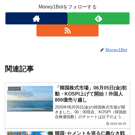
Money1Botをフォローする
Money1Bot
関連記事
「韓国株式市場」06月05日(金)初
トピック
動・KOSPI上げて開始！外国人
800億売り越し
2020年06月05日(金)の韓国株式市場が開
きました。00：00現在、KOSPI（韓国総
合株価指数）のチャートは以下のように
なっています（チャートは
2020.06.05
『Investing.com』より引用）。KOSPIは
前日とほぼ同じ値からスタートし小幅
韓国･セメントを巡る仁義なき戦
韓国経済