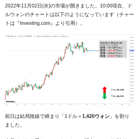
韓国･帰ってきた李在明。李在明を支持しな
2022年11月02日(水)の市場が開きました。10:00現在、ド
『Money1』
い「50.5％」に上昇
ルウォンのチャートは以下のようになっています（チャー
韓国大統領府ボンクラ政策室長が告発され
『Money1』
トは『Investing.com』より引用）。
た ⇒ 国家が行った恐るべき株価操作であり、空前の国政壟
断
韓国･警察職員が「丸刈りになって抗議活
『Money1』
動」
中国だけが鉄鋼輸出を異常増加させる ⇒ 中
『Money1』
国の過剰生産が世界を蝕む。
韓国製造業「半導体絶好調」のウラで他業
『Money1』
種は全般的「不調」⇒ PSIが示す現況は決して良くない。
【米韓激突案件】韓国消費者院が『クーパ
『Money1』
ン』1人当たり賠償10万ウォンを認定 ⇒ 総額3兆7,000億
韓国で猛暑。南東部では干ばつ
『Money1』
前日は結局陰線で締まり「1ドル＝
1,420ウォン
」を割り
ました。
韓国型イージス搭載の次世代駆逐艦
『Money1』
「KDDX」1番艦、2032年竣工と公示