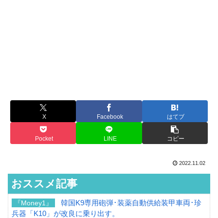
X
Facebook
はてブ
Pocket
LINE
コピー
2022.11.02
おススメ記事
韓国K9専用砲弾･装薬自動供給装甲車両･珍
『Money1』
兵器「K10」が改良に乗り出す。