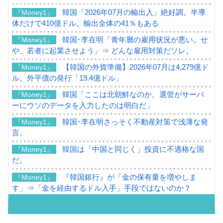
韓国「2026年07月の輸出入」絶好調。半導
『Money1』
体だけで410億ドル、輸出全体の41％もある
韓国･李在明「青年層の雇用状況が悪い。せ
『Money1』
や、若者に起業させよう」⇒ どんな雇用対策だソレ。
【韓国の外貨準備】2026年07月は4,279億ド
『Money1』
ル。外平債の発行「19.4億ドル」
韓国「ここは北朝鮮なのか。選管がサーバ
『Money1』
ーにウソのデータを入力したのは明白だ」
韓国･李在明さっそく不動産対策で浅薄な発
『Money1』
言。
韓国は「中国と同じく」投資に不適格な国
『Money1』
だ。
『韓国銀行』が「金の保有量を増やしま
『Money1』
す」⇒「金を経由するドル入手」手段ではないのか？
韓国･外為取引量「1日当たり1,214.4億ド
『Money1』
ル」まで拡大 ⇒ 海外資金の動きに強く左右される状態