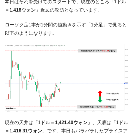
本日はそれを受けてのスタートで、現在のところ「1ドル
【対日本円】ウォン安が急進！ 日米の協調
『Money1』
＝
に韓国がいっちょがみしたのでは。
1,418ウォン
」近辺の攻防となっています。
韓国政府『BYD』車への補助金を全廃 ⇒ 実
『Money1』
ローソク足1本が1分間の値動きを示す「1分足」で見ると
は韓国で『BYD』車は売れている。6カ月で対前年同期比
1.9倍！
以下のようになります。
在韓米国大使スティールが着韓！⇒ さっそ
『Money1』
く空港に詰めかけ「出て行け！」「極右勢力」のプラカー
ドを掲げる「在韓反米勢力」
韓国政府「2035年までに18.4GW規模のAIデ
『Money1』
ータセンター整備」⇒ だから無理だってば。
JPモルガン「韓国レバレッジETFの清算は
『Money1』
ほぼ終わった」
韓国『国民年金公団』株価暴落で200兆蒸
『Money1』
発。
韓国政府「ニセＫ-ブランドを通報しようキ
『Money1』
ャンペーン」⇒ あの名物教授も登場！
現在の天井は「1ドル＝
1,421.40ウォン
」、天底は「1ドル
＝
1,416.31ウォン
」です。本日もパラパラしたプライスア
韓国「橋が落ちました」⇒ 耐久性「なさす
『Money1』