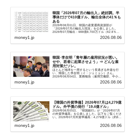
韓国「2026年07月の輸出入」絶好調。半
導体だけで410億ドル、輸出全体の41％も
ある
2026年08月01日、韓国の産業通商資源部が
「2026年07月の輸出入現況」を公表しました。
2026年07月輸出：988億8,700万ドル（62.8％）
輸入：685億6,300万ドル（26.5％）貿易収支：
money1.jp
2026.08.06
303億2,400万ドル2026...
韓国･李在明「青年層の雇用状況が悪い。
せや、若者に起業させよう」⇒ どんな雇
用対策だソレ。
ほとんど地球を一周するという長過ぎる外遊を行
い、帰国した李在明（イ・ジェミョン）さん。
2026年08月04日、業務報告（雇用労働部、中小ベ
ンチャー企業部、公正取引委員会）を主催。この席
money1.jp
2026.08.06
上、韓国大統領に成りおおせた李在明（イ・ジェミ
ョン）さん...
【韓国の外貨準備】2026年07月は4,279億
ドル。外平債の発行「19.4億ドル」
2026年08月05日、『韓国銀行』が「2026年07月
の外貨準備高」を公表しました。以下をご覧くださ
い。2026年07月外貨準備高：4,279億ドル（約67
兆4,456億円）※前月比：+6億ドル＜＜内訳＞＞
⇒Securities：3,80...
money1.jp
2026.08.06