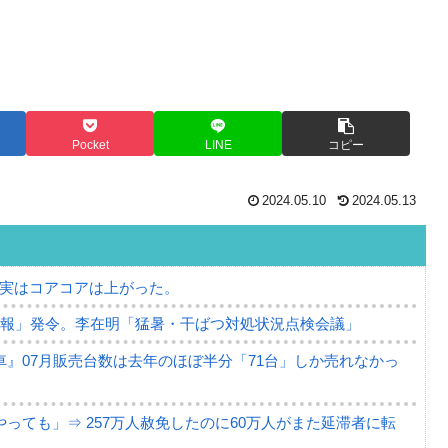
Pocket
LINE
コピー
2024.05.10
2024.05.13
⇒ 実はコアコアは上がった。
警報」発令。李在明「猛暑・干ばつ対処状況点検会議」
』07月販売台数は去年のほぼ半分「71台」しか売れなかっ
っても」⇒ 257万人赦免したのに60万人がまた延滞者に転