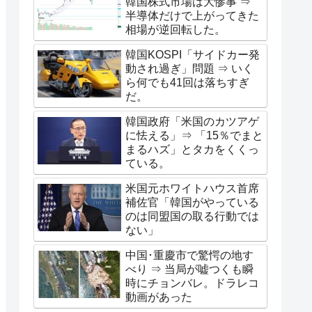
韓国株式市場は大惨事 ⇒
半導体だけで上がってきた
相場が逆回転した。
韓国KOSPI「サイドカー発
動され過ぎ」問題 ⇒ いく
ら何でも41回は落ちすぎ
だ。
韓国政府「米国のカツアゲ
に怯える」⇒ 「15％でまと
まるハズ」とタカをくくっ
ている。
米国元ホワイトハウス首席
補佐官「韓国がやっている
のは同盟国の取る行動では
ない」
中国･重慶市で驚愕の地す
べり ⇒ 当局が嘘つくも瞬
時にチョンバレ。ドラレコ
動画があった