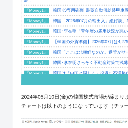
韓国K9専用砲弾･装薬自動供給装甲車両
『Money1』
韓国「2026年07月の輸出入」絶好調
『Money1』
韓国･李在明「青年層の雇用状況が悪い
『Money1』
【韓国の外貨準備】2026年07月は4,2
『Money1』
韓国「ここは北朝鮮なのか。選管がサ
『Money1』
韓国･李在明さっそく不動産対策で浅
『Money1』
韓国は「中国と同じく」投資に不適格
『Money1』
『韓国銀行』が「金の保有量を増やし
『Money1』
韓国･外為取引量「1日当たり1,214.
『Money1』
2024年05月10日(金)の韓国株式市場が締まり
韓国･帰ってきた李在明。李在明を支持し
『Money1』
チャートは以下のようになっています（チャートは『
韓国大統領府ボンクラ政策室長が告発さ
『Money1』
壟断