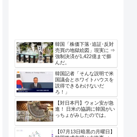
韓国「株価下落･追証･反対
売買の地獄絵図」現実に ⇒
強制決済が1,422億まで膨
んだ。
韓国記者「そんな説明で米
国議会とホワイトハウスを
説得できるわけないだ
ろ！」
【対日本円】ウォン安が急
進！ 日米の協調に韓国がい
っちょがみしたのでは。
【07月13日暗黒の月曜日】