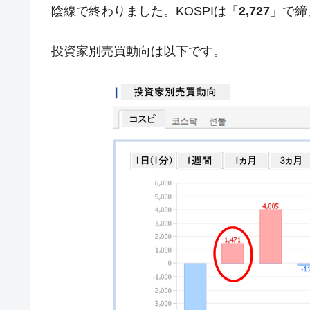
陰線で終わりました。KOSPIは「
2,727
」で締
韓国『国民年金公団』株価暴落で200
『Money1』
韓国政府「ニセＫ-ブランドを通報しよ
『Money1』
投資家別売買動向は以下です。
韓国「橋が落ちました」⇒ 耐久性「な
『Money1』
韓国鉄鋼最大手『POSCO』ズブズブ沈
『Money1』
米国下院「韓国の公務員個人をターゲ
『Money1』
する差別。許してはおかぬ
韓国ボンクラ政策室長･金容範、株価
『Money1』
韓国半導体『SKハイニックス』2026
『Money1』
韓国･加徳島新国際空港「またも暗礁」の
『Money1』
【速報】韓国株式市場の暴落・本日07
『Money1』
発動！
IT産業は人を雇用する効果は低い。全
『Money1』
日本の誇る海洋資源調査船『白嶺』は先進技
Fact1