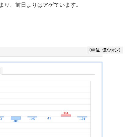
まり、前日よりはアゲています。
兆蒸発。
うキャンペーン」⇒ あの名物教授も登場！
さすぎ」では。
む。営業利益80.2％も減少
ットにぶん殴る法案」提出！⇒ クーパン問題は合衆国企業に対
暴落に他人事のような発言。
年2Qの業績「史上最高益」当期純利益は前年同期比13.4倍に。
危機 ⇒ 10.7兆では損が出るからできない。
月29日(水)もサイドカー・サーキットブレイカーの二段コンボ
産業の半分未満しか雇用を生まない
術の塊！