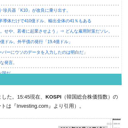
･珍兵器「K10」が改良に乗り出す。
。半導体だけで410億ドル、輸出全体の41％もある
。せや、若者に起業させよう」⇒ どんな雇用対策だソレ。
79億ドル。外平債の発行「19.4億ドル」
ーバーにウソのデータを入力したのは明白だ」
薄な発言。
な国だ。
ます」⇒「金を経由するドル入手」手段ではないのか？
4億ドル」まで拡大 ⇒ 海外資金の動きに強く左右される状態
ました。15:45現在、
KOSPI
（韓国総合株価指数）の
ない「50.5％」に上昇
Investing.com』より引用）。
れた ⇒ 国家が行った恐るべき株価操作であり、空前の国政