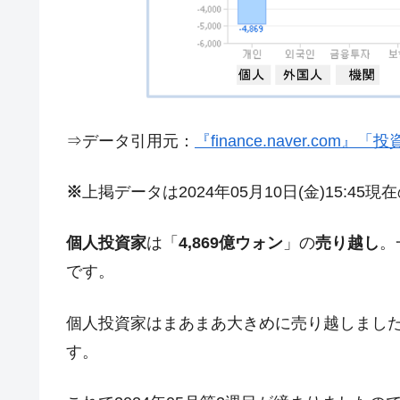
夏の甲子園、優勝校を最も多く輩出している
Fact1
今話題の「楽天ライオンズ」とは？
Fact1
奇跡の毛色「白毛馬」とは？
Fact1
全て勝つといくら？ 競馬GI競走で勝利騎手
Fact1
⇒データ引用元：
『finance.naver.com
平成仮面ライダーの意外すぎるモチーフとは
Fact1
発表から2日で大崩壊、鳴かず飛ばずに終わ
Fact1
※
上掲データは2024年05月10日(金)15:45
日本人マスターズ挑戦の歴史。松山以前に最
Fact1
個人投資家
は「
4,869億ウォン
」の
売り越し
。
甲子園通算本塁打、最多の清原に次いで多く
Fact1
です。
セレクトセールの高額取引馬が稼いだ金額と
Fact1
個人投資家はまあまあ大きめに売り越しまし
す。