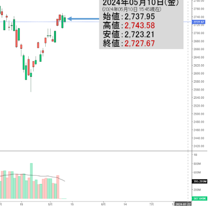
議活動」
⇒ 中国の過剰生産が世界を蝕む。
業種は全般的「不調」⇒ PSIが示す現況は決して良くない。
ン』1人当たり賠償10万ウォンを認定 ⇒ 総額3兆7,000億
DX」1番艦、2032年竣工と公示
の協調に韓国がいっちょがみしたのでは。
⇒ 実は韓国で『BYD』車は売れている。6カ月で対前年同期比
さっそく空港に詰めかけ「出て行け！」「極右勢力」のプラカー
模のAIデータセンター整備」⇒ だから無理だってば。
清算はほぼ終わった」