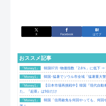
X
Facebook
はてブ
おススメ記事
韓国07月･物価指数「2.8％」に低下 
『Money1』
韓国･猛暑でソウル市全域「猛暑重大
『Money1』
【日本市場再挑戦中】韓国『現代自動車
『Money1』
た。『起亜』は9台だけ
韓国「信用赦免を何回やっても、何回や
『Money1』
落！