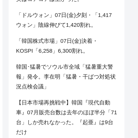
「ドルウォン」07日(金)夕刻・「1,417
ウォン」陰線伸びて1,420割れ。
「韓国株式市場」07日(金)決着・
KOSPI「6,258」6,300割れ。
韓国･猛暑でソウル市全域「猛暑重大警
報」発令。李在明「猛暑・干ばつ対処状
況点検会議」
【日本市場再挑戦中】韓国『現代自動
車』07月販売台数は去年のほぼ半分「71
台」しか売れなかった。『起亜』は9台
だけ