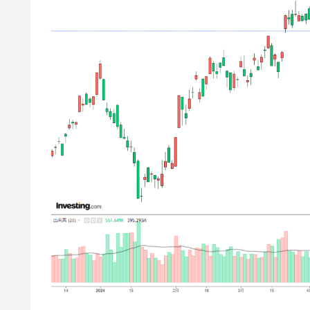
韓国･警察職員が「丸刈りになって抗
『Money1』
中国だけが鉄鋼輸出を異常増加させる 
『Money1』
韓国製造業「半導体絶好調」のウラで他
『Money1』
【米韓激突案件】韓国消費者院が『クーパ
『Money1』
韓国で猛暑。南東部では干ばつ
『Money1』
韓国型イージス搭載の次世代駆逐艦「KD
『Money1』
【対日本円】ウォン安が急進！ 日米
『Money1』
韓国政府『BYD』車への補助金を全廃 
『Money1』
1.9倍！
在韓米国大使スティールが着韓！⇒ 
『Money1』
ドを掲げる「在韓反米勢力」
韓国政府「2035年までに18.4GW規
『Money1』
JPモルガン「韓国レバレッジETFの
『Money1』