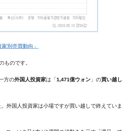
都道府県とは？
がもらえる賞金とは？
』「投資家別売買動向」
？
りそうなスーパーリーグとは？
現在のものです。
高位だった選手とは？
一方の
外国人投資家
は「
1,471億ウォン
」の
買い越し
打っている意外な選手とは？
は？
た。外国人投資家は小場ですが買い越しで終えていま