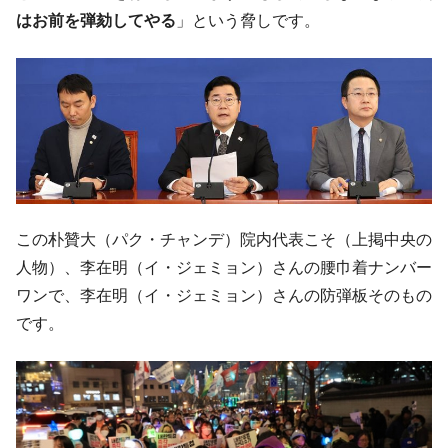
はお前を弾劾してやる
」という脅しです。
韓国で猛暑。南東部では干ばつ
『Money1』
韓国型イージス搭載の次世代駆逐艦
『Money1』
「KDDX」1番艦、2032年竣工と公示
【対日本円】ウォン安が急進！ 日米の協調
『Money1』
に韓国がいっちょがみしたのでは。
韓国政府『BYD』車への補助金を全廃 ⇒ 実
『Money1』
は韓国で『BYD』車は売れている。6カ月で対前年同期比
1.9倍！
この朴贊大（パク・チャンデ）院内代表こそ（上掲中央の
在韓米国大使スティールが着韓！⇒ さっそ
『Money1』
く空港に詰めかけ「出て行け！」「極右勢力」のプラカー
人物）、李在明（イ・ジェミョン）さんの腰巾着ナンバー
ドを掲げる「在韓反米勢力」
ワンで、李在明（イ・ジェミョン）さんの防弾板そのもの
韓国政府「2035年までに18.4GW規模のAIデ
です。
『Money1』
ータセンター整備」⇒ だから無理だってば。
JPモルガン「韓国レバレッジETFの清算は
『Money1』
ほぼ終わった」
韓国『国民年金公団』株価暴落で200兆蒸
『Money1』