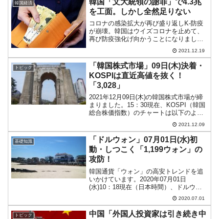
韓国「文大統領の謝罪」で4.3兆
韓国経済
て「日本の誠意...
を工面。しかし全然足りない
コロナの感染拡大が再び盛り返しK-防疫
が崩壊。韓国はウイズコロナを止めて、
再び防疫強化げ向かうことになりまし
た。これについては、先にご紹介したと
2021.12.19
おり、文在寅大統領が謝罪を表明。2021
年12月16日の大統領声明の中で、「特に
「韓国株式市場」09日(木)決着・
トピック
日常回復で期待が...
KOSPIは直近高値を抜く！
「3,028」
2021年12月09日(木)の韓国株式市場が締
まりました。15：30現在、KOSPI（韓国
総合株価指数）のチャートは以下のよう
になっています（チャートは
2021.12.09
『Investing.com』より引用）。やりまし
た。KOSPIは直近高値を抜き増した。...
「ドルウォン」07月01日(水)初
基礎知識
動・しつこく「1,199ウォン」の
攻防！
韓国通貨「ウォン」の高安トレンドを追
いかけています。2020年07月01日
(水)10：18現在（日本時間）、ドルウォ
ンチャートは以下のようになっています
2020.07.01
（チャートは『Investing.com』より引
用：以下同）。うっすら陰線でわずかな
中国「外国人投資家は引き続き中
トピック
がら...