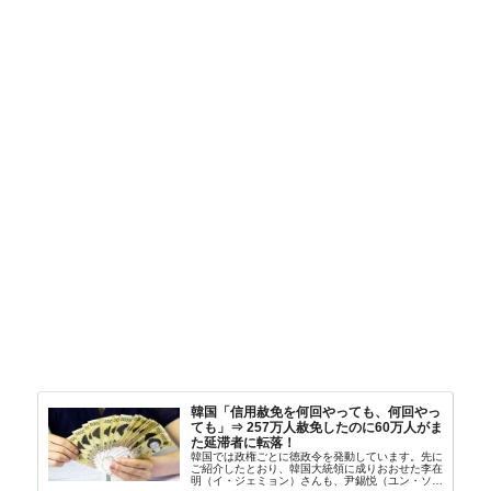
韓国「信用赦免を何回やっても、何回やっ
ても」⇒ 257万人赦免したのに60万人がま
た延滞者に転落！
韓国では政権ごとに徳政令を発動しています。先に
ご紹介したとおり、韓国大統領に成りおおせた李在
明（イ・ジェミョン）さんも、尹錫悦（ユン・ソギ