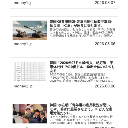
ョル）前政権が行った――「新出発基金」をバッド
money1.jp
2026.08.07
バンクにして不良債権の買い取りを行い、分割償還
や元利減免...
韓国K9専用砲弾･装薬自動供給装甲車両･
珍兵器「K10」が改良に乗り出す。
韓国の珍兵器といわれることもある「K10」が改良
に入るとのこと。K10は、砲弾・装薬をK9の車内
へ自動供給する機能を持つ装甲車両です。韓国メデ
ィア『Chosun Biz』が報じていますので、同記事
から以下に一部を引きます。2005年に初めて...
money1.jp
2026.08.06
韓国「2026年07月の輸出入」絶好調。半
導体だけで410億ドル、輸出全体の41％も
ある
2026年08月01日、韓国の産業通商資源部が
「2026年07月の輸出入現況」を公表しました。
2026年07月輸出：988億8,700万ドル（62.8％）
輸入：685億6,300万ドル（26.5％）貿易収支：
money1.jp
2026.08.06
303億2,400万ドル2026...
韓国･李在明「青年層の雇用状況が悪い。
せや、若者に起業させよう」⇒ どんな雇
用対策だソレ。
ほとんど地球を一周するという長過ぎる外遊を行
い、帰国した李在明（イ・ジェミョン）さん。
2026年08月04日、業務報告（雇用労働部、中小ベ
ンチャー企業部、公正取引委員会）を主催。この席