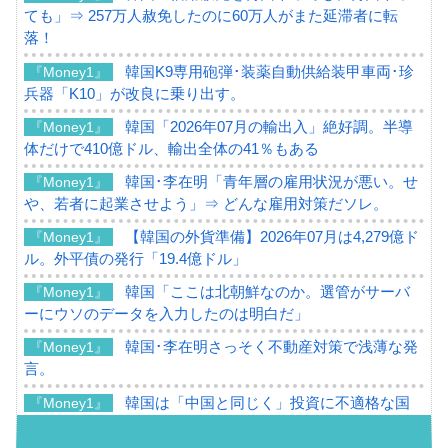
ても」⇒ 257万人赦免したのに60万人がまた延滞者に転
落！
韓国K9専用砲弾･装薬自動供給装甲車両･珍
『Money1』
兵器「K10」が改良に乗り出す。
韓国「2026年07月の輸出入」絶好調。半導
『Money1』
体だけで410億ドル、輸出全体の41％もある
韓国･李在明「青年層の雇用状況が悪い。せ
『Money1』
や、若者に起業させよう」⇒ どんな雇用対策だソレ。
【韓国の外貨準備】2026年07月は4,279億ド
『Money1』
ル。外平債の発行「19.4億ドル」
韓国「ここは北朝鮮なのか。選管がサーバ
『Money1』
ーにウソのデータを入力したのは明白だ」
韓国･李在明さっそく不動産対策で浅薄な発
『Money1』
言。
韓国は「中国と同じく」投資に不適格な国
『Money1』
だ。