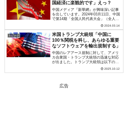
国経済に楽観的です」えっ？
中国メディア『新華網』が興味深い記事
を出しています。2024年03月11日、中国
で第14期「全国人民代表大会」（全人
代）が閉幕しました。中南海の新華門前
2024.03.14
にカチコミ事件があったようですが（だ
だし詳細不明）、12日から中国も平常運
米国トランプ大統領「中国に
トピック
転に戻り、さっ...
100％関税を科し、あらゆる重要
なソフトウェアを輸出規制する」
中国のレアアース規制に対して、アメリ
カ合衆国・トランプ大統領の迅速な対応
が出ました。トランプ大統領は以下のよ
うに『True Social』に投稿しました。It
2025.10.12
has just been learned that China has
tak...
広告