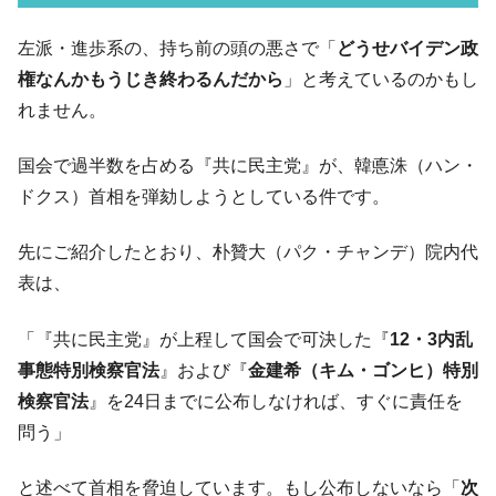
『韓国銀行』が「金の保有量を増やしま
『Money1』
す」⇒「金を経由するドル入手」手段ではないのか？
左派・進歩系の、持ち前の頭の悪さで「
どうせバイデン政
韓国･外為取引量「1日当たり1,214.4億ド
『Money1』
権なんかもうじき終わるんだから
」と考えているのかもし
ル」まで拡大 ⇒ 海外資金の動きに強く左右される状態
れません。
韓国･帰ってきた李在明。李在明を支持しな
『Money1』
い「50.5％」に上昇
国会で過半数を占める『共に民主党』が、韓悳洙（ハン・
韓国大統領府ボンクラ政策室長が告発され
『Money1』
ドクス）首相を弾劾しようとしている件です。
た ⇒ 国家が行った恐るべき株価操作であり、空前の国政壟
断
先にご紹介したとおり、朴贊大（パク・チャンデ）院内代
韓国･警察職員が「丸刈りになって抗議活
『Money1』
表は、
動」
「『共に民主党』が上程して国会で可決した『
12・3内乱
中国だけが鉄鋼輸出を異常増加させる ⇒ 中
『Money1』
国の過剰生産が世界を蝕む。
事態特別検察官法
』および『
金建希（キム・ゴンヒ）特別
検察官法
』を24日までに公布しなければ、すぐに責任を
韓国製造業「半導体絶好調」のウラで他業
『Money1』
種は全般的「不調」⇒ PSIが示す現況は決して良くない。
問う」
【米韓激突案件】韓国消費者院が『クーパ
『Money1』
ン』1人当たり賠償10万ウォンを認定 ⇒ 総額3兆7,000億
と述べて首相を脅迫しています。もし公布しないなら「
次