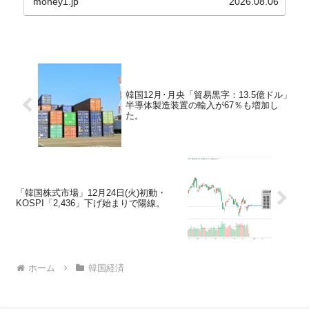
money1.jp
2026.08.06
上、韓国大統領に成りおおせた李在明（イ・ジェミ
ョン）さん...
韓国12月･月央「貿易黒字：13.5億ドル」
半導体製造装置の輸入が67％も増加し
た。
「韓国株式市場」12月24日(火)初動・
KOSPI「2,436」下げ始まりで陽線。
ホーム
韓国経済