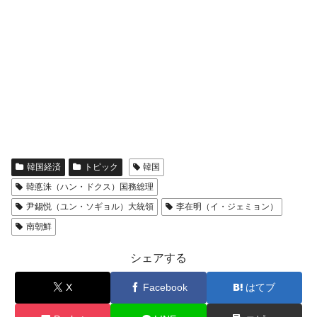
韓国経済
トピック
韓国
韓悳洙（ハン・ドクス）国務総理
尹錫悦（ユン・ソギョル）大統領
李在明（イ・ジェミョン）
南朝鮮
シェアする
X
Facebook
はてブ