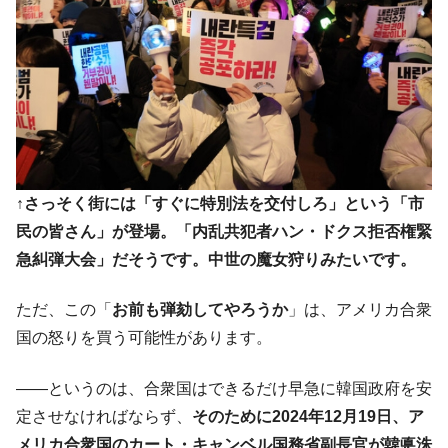
発。
韓国政府「ニセＫ-ブランドを通報しようキ
『Money1』
ャンペーン」⇒ あの名物教授も登場！
韓国「橋が落ちました」⇒ 耐久性「なさす
『Money1』
ぎ」では。
韓国鉄鋼最大手『POSCO』ズブズブ沈む。
『Money1』
営業利益80.2％も減少
↑さっそく街には「すぐに特別法を交付しろ」という「市
米国下院「韓国の公務員個人をターゲット
『Money1』
にぶん殴る法案」提出！⇒ クーパン問題は合衆国企業に対
民の皆さん」が登場。「内乱共犯者ハン・ドクス拒否権緊
する差別。許してはおかぬ
急糾弾大会」だそうです。中世の魔女狩りみたいです。
韓国ボンクラ政策室長･金容範、株価暴落に
『Money1』
他人事のような発言。
ただ、この「
お前も弾劾してやろうか
」は、アメリカ合衆
国の怒りを買う可能性があります。
韓国半導体『SKハイニックス』2026年2Qの
『Money1』
業績「史上最高益」当期純利益は前年同期比13.4倍に。
――というのは、合衆国はできるだけ早急に韓国政府を安
韓国･加徳島新国際空港「またも暗礁」の危
『Money1』
機 ⇒ 10.7兆では損が出るからできない。
定させなければならず、
そのために2024年12月19日、ア
メリカ合衆国のカート・キャンベル国務省副長官が韓悳洙