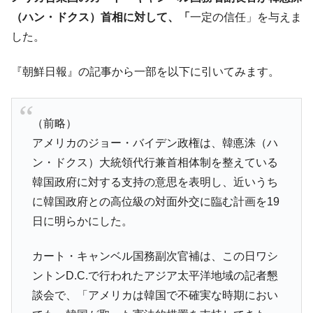
【速報】韓国株式市場の暴落・本日07月29
『Money1』
日(水)もサイドカー・サーキットブレイカーの二段コンボ
（ハン・ドクス）首相に対して、「
一定の信任」を与えま
発動！
した。
IT産業は人を雇用する効果は低い。全産業の
『Money1』
半分未満しか雇用を生まない
『朝鮮日報』の記事から一部を以下に引いてみます。
韓国「株式市場が賭博場のように変質した
『Money1』
のは政界の責任だ」
（前略）
韓国「2026年1Q 資金循環統計」面白い結果
『Money1』
アメリカのジョー・バイデン政権は、韓悳洙（ハ
に。
ン・ドクス）大統領代行兼首相体制を整えている
韓国化学企業最大手『ロッテケミカル』純
『Money1』
韓国政府に対する支持の意思を表明し、近いうち
借入金が約8兆。信用格付け「ネガティブ」にダウン
に韓国政府との高位級の対面外交に臨む計画を19
日本の誇る海洋資源調査船『白嶺』は先進技術の
Fact1
日に明らかにした。
塊！
夏の甲子園、優勝校を最も多く輩出している都道
Fact1
カート・キャンベル国務副次官補は、この日ワシ
府県とは？
ントンD.C.で行われたアジア太平洋地域の記者懇
今話題の「楽天ライオンズ」とは？
Fact1
談会で、「アメリカは韓国で不確実な時期におい
奇跡の毛色「白毛馬」とは？
Fact1