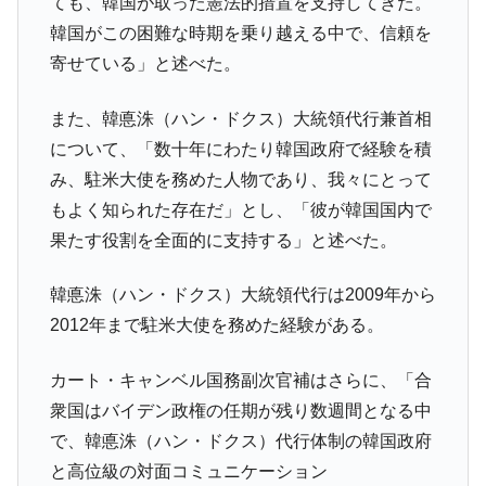
ても、韓国が取った憲法的措置を支持してきた。
全て勝つといくら？ 競馬GI競走で勝利騎手がもら
Fact1
韓国がこの困難な時期を乗り越える中で、信頼を
える賞金とは？
寄せている」と述べた。
平成仮面ライダーの意外すぎるモチーフとは？
Fact1
また、韓悳洙（ハン・ドクス）大統領代行兼首相
発表から2日で大崩壊、鳴かず飛ばずに終わりそう
Fact1
について、「数十年にわたり韓国政府で経験を積
なスーパーリーグとは？
み、駐米大使を務めた人物であり、我々にとって
日本人マスターズ挑戦の歴史。松山以前に最高位
Fact1
だった選手とは？
もよく知られた存在だ」とし、「彼が韓国国内で
果たす役割を全面的に支持する」と述べた。
甲子園通算本塁打、最多の清原に次いで多く打っ
Fact1
ている意外な選手とは？
韓悳洙（ハン・ドクス）大統領代行は2009年から
セレクトセールの高額取引馬が稼いだ金額とは？
Fact1
2012年まで駐米大使を務めた経験がある。
カート・キャンベル国務副次官補はさらに、「合
衆国はバイデン政権の任期が残り数週間となる中
で、韓悳洙（ハン・ドクス）代行体制の韓国政府
と高位級の対面コミュニケーション