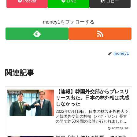
Pocket
LINE
コピー
money1をフォローする
money1
関連記事
【速報】韓国外交部からプレスリ
韓国経済
リース出た。日本の林外相は共感
しなかった
2022年09月19日、日本の林芳正外務大臣
と韓国外交部の朴振（パク・ジン）長官
の間で約50分間の会談が行われました。
先にご紹介したとおり、韓国メディアで
2022.09.20
は「いわゆる徴用工」問題についての議
論がなされ、「民間基金案」が提示され