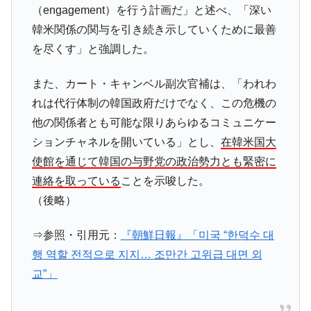
（engagement）を行う計画だ」と述べ、「深い
韓米関係の関与を引き続き示していくために最善
を尽くす」と強調した。
また、カート・キャンベル副次官補は、「われわ
れは代行体制の韓国政府だけでなく、この危機の
他の関係者とも可能な限りあらゆるコミュニケー
ションチャネルを開いている」とし、
在韓米国大
使館を通じて韓国の与野党の政治勢力とも緊密に
連絡を取っている
ことを示唆した。
（後略）
⇒参照・引用元：
『朝鮮日報』「미국 “한덕수 대
행 역할 전적으로 지지… 조만간 고위급 대면 외
교”」