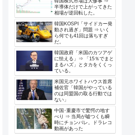
韓国株式市場は大惨事 ⇒
半導体だけで上がってきた
相場が逆回転した。
韓国KOSPI「サイドカー発
動され過ぎ」問題 ⇒ いく
ら何でも41回は落ちすぎ
だ。
韓国政府「米国のカツアゲ
に怯える」⇒ 「15％でまと
まるハズ」とタカをくくっ
ている。
米国元ホワイトハウス首席
補佐官「韓国がやっている
のは同盟国の取る行動では
ない」
中国･重慶市で驚愕の地す
べり ⇒ 当局が嘘つくも瞬
時にチョンバレ。ドラレコ
動画があった