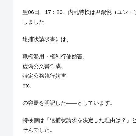
韓国『国民年金公団』株価暴落で200
『Money1』
翌06日、17：20、内乱特検は尹錫悦（ユン
韓国政府「ニセＫ-ブランドを通報しよ
『Money1』
しました。
韓国「橋が落ちました」⇒ 耐久性「な
『Money1』
韓国鉄鋼最大手『POSCO』ズブズブ沈
『Money1』
逮捕状請求書には、
米国下院「韓国の公務員個人をターゲ
『Money1』
職権濫用・権利行使妨害、
する差別。許してはおかぬ
虚偽公文書作成、
韓国ボンクラ政策室長･金容範、株価
『Money1』
特定公務執行妨害
韓国半導体『SKハイニックス』2026
『Money1』
etc.
韓国･加徳島新国際空港「またも暗礁」の
『Money1』
【速報】韓国株式市場の暴落・本日07
『Money1』
の容疑を明記した――としています。
発動！
IT産業は人を雇用する効果は低い。全
特検側は「逮捕状請求を決定した理由は？」
『Money1』
せんでした。
韓国「株式市場が賭博場のように変質
『Money1』