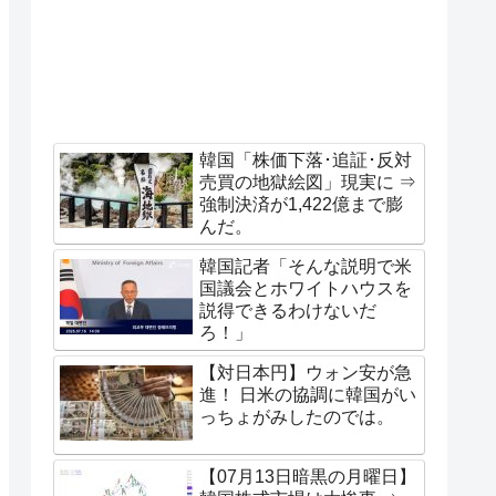
韓国「株価下落･追証･反対
売買の地獄絵図」現実に ⇒
強制決済が1,422億まで膨
んだ。
韓国記者「そんな説明で米
国議会とホワイトハウスを
説得できるわけないだ
ろ！」
【対日本円】ウォン安が急
進！ 日米の協調に韓国がい
っちょがみしたのでは。
【07月13日暗黒の月曜日】