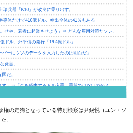
･珍兵器「K10」が改良に乗り出す。
。半導体だけで410億ドル、輸出全体の41％もある
。せや、若者に起業させよう」⇒ どんな雇用対策だソレ。
79億ドル。外平債の発行「19.4億ドル」
ーバーにウソのデータを入力したのは明白だ」
薄な発言。
な国だ。
ます」⇒「金を経由するドル入手」手段ではないのか？
4億ドル」まで拡大 ⇒ 海外資金の動きに強く左右される状態
ない「50.5％」に上昇
ン）政権の走狗となっている特別検察は尹錫悦（ユン・ソ
れた ⇒ 国家が行った恐るべき株価操作であり、空前の国政
した。