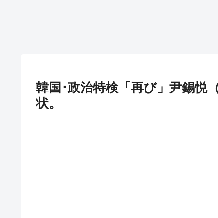
韓国･政治特検「再び」尹錫悦
状。