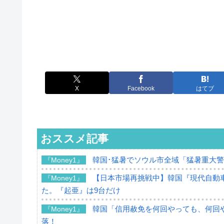
X
Facebook
はてブ
おススメ記事
韓国･猛暑でソウル市全域「猛暑重大
『Money1』
【日本市場再挑戦中】韓国『現代自動車
『Money1』
た。『起亜』は9台だけ
韓国「信用赦免を何回やっても、何回や
『Money1』
落！