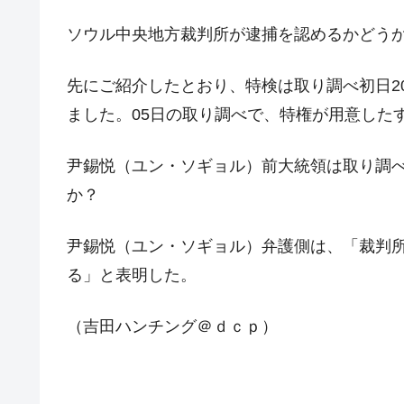
日本の誇る海洋資源調査船『白嶺』は先進技
Fact1
ソウル中央地方裁判所が逮捕を認めるかどう
夏の甲子園、優勝校を最も多く輩出している
Fact1
今話題の「楽天ライオンズ」とは？
先にご紹介したとおり、特検は取り調べ初日20
Fact1
ました。05日の取り調べで、特権が用意した
奇跡の毛色「白毛馬」とは？
Fact1
全て勝つといくら？ 競馬GI競走で勝利騎手
Fact1
尹錫悦（ユン・ソギョル）前大統領は取り調
平成仮面ライダーの意外すぎるモチーフとは
Fact1
か？
発表から2日で大崩壊、鳴かず飛ばずに終わ
Fact1
尹錫悦（ユン・ソギョル）弁護側は、「裁判
日本人マスターズ挑戦の歴史。松山以前に最
Fact1
る」と表明した。
甲子園通算本塁打、最多の清原に次いで多く
Fact1
セレクトセールの高額取引馬が稼いだ金額と
Fact1
（吉田ハンチング＠ｄｃｐ）