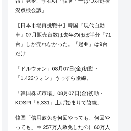
報」発令。李在明「猛暑・干ばつ対処状
況点検会議」
【日本市場再挑戦中】韓国『現代自動
車』07月販売台数は去年のほぼ半分「71
台」しか売れなかった。『起亜』は9台
だけ
「ドルウォン」08月07日(金)初動・
「1,422ウォン」うっすら陰線。
「韓国株式市場」08月07日(金)初動・
KOSPI「6,331」上げ始まりで陰線。
韓国「信用赦免を何回やっても、何回や
っても」⇒ 257万人赦免したのに60万人