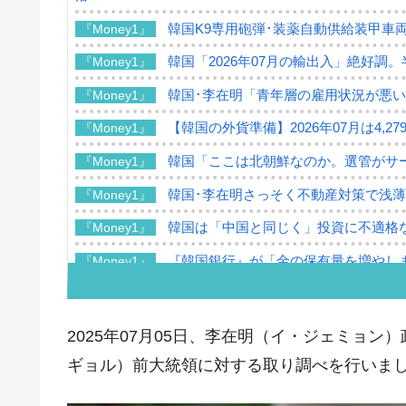
韓国K9専用砲弾･装薬自動供給装甲車両
『Money1』
韓国「2026年07月の輸出入」絶好調
『Money1』
韓国･李在明「青年層の雇用状況が悪い
『Money1』
【韓国の外貨準備】2026年07月は4,2
『Money1』
韓国「ここは北朝鮮なのか。選管がサ
『Money1』
韓国･李在明さっそく不動産対策で浅
『Money1』
韓国は「中国と同じく」投資に不適格
『Money1』
『韓国銀行』が「金の保有量を増やし
『Money1』
韓国･外為取引量「1日当たり1,214.
『Money1』
韓国･帰ってきた李在明。李在明を支持し
『Money1』
2025年07月05日、李在明（イ・ジェミョ
韓国大統領府ボンクラ政策室長が告発さ
『Money1』
ギョル）前大統領に対する取り調べを行いま
壟断