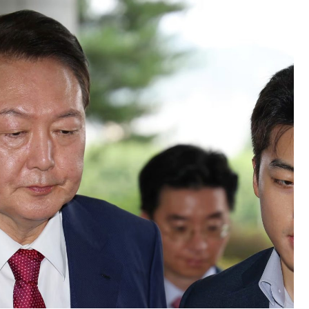
議活動」
⇒ 中国の過剰生産が世界を蝕む。
業種は全般的「不調」⇒ PSIが示す現況は決して良くない。
ン』1人当たり賠償10万ウォンを認定 ⇒ 総額3兆7,000億
DX」1番艦、2032年竣工と公示
の協調に韓国がいっちょがみしたのでは。
⇒ 実は韓国で『BYD』車は売れている。6カ月で対前年同期比
さっそく空港に詰めかけ「出て行け！」「極右勢力」のプラカー
模のAIデータセンター整備」⇒ だから無理だってば。
清算はほぼ終わった」