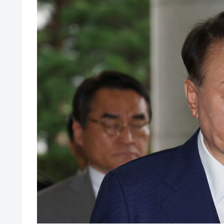
韓国･警察職員が「丸刈りになって抗
『Money1』
中国だけが鉄鋼輸出を異常増加させる 
『Money1』
韓国製造業「半導体絶好調」のウラで他
『Money1』
【米韓激突案件】韓国消費者院が『クーパ
『Money1』
韓国で猛暑。南東部では干ばつ
『Money1』
韓国型イージス搭載の次世代駆逐艦「KD
『Money1』
【対日本円】ウォン安が急進！ 日米
『Money1』
韓国政府『BYD』車への補助金を全廃 
『Money1』
1.9倍！
在韓米国大使スティールが着韓！⇒ 
『Money1』
ドを掲げる「在韓反米勢力」
韓国政府「2035年までに18.4GW規
『Money1』
JPモルガン「韓国レバレッジETFの
『Money1』