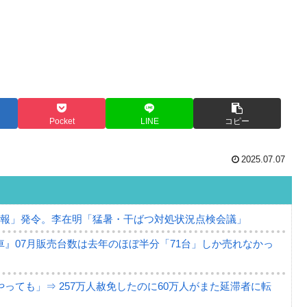
Pocket
LINE
コピー
2025.07.07
警報」発令。李在明「猛暑・干ばつ対処状況点検会議」
』07月販売台数は去年のほぼ半分「71台」しか売れなかっ
っても」⇒ 257万人赦免したのに60万人がまた延滞者に転