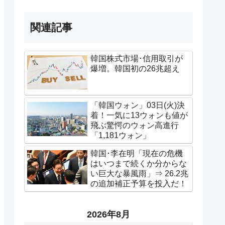
関連記事
韓国株式市場･信用取引が
爆増。韓国初の26兆超え
「韓国ウォン」03日(火)決
着！一気に13ウォンも値が
飛ぶ驚愕のウォン高進行
「1,181ウォン」
韓国･李在明「現在の危機
はいつまで続くか分からな
い巨大な暴風雨」⇒ 26.2兆
の追加補正予算を投入だ！
2026年8月