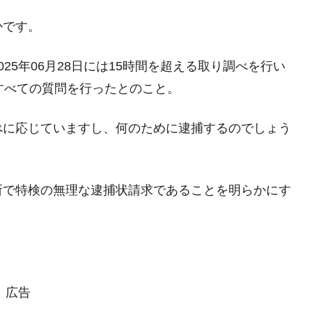
術の塊！
かです。
都道府県とは？
25年06月28日には15時間を超える取り調べを行い
すべての質問を行ったとのこと。
がもらえる賞金とは？
べに応じていますし、何のために逮捕するのでしょう
？
りそうなスーパーリーグとは？
所で特検の無理な逮捕状請求であることを明らかにす
高位だった選手とは？
打っている意外な選手とは？
は？
広告