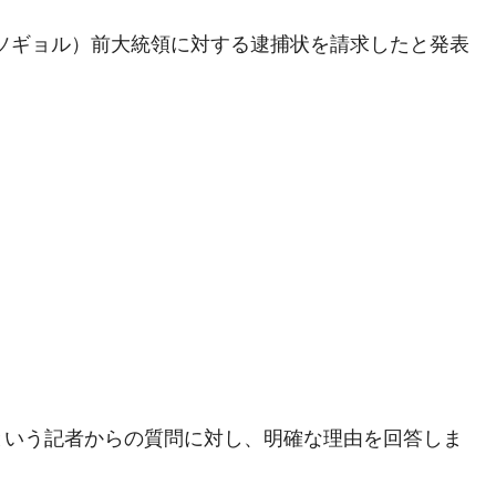
兆蒸発。
・ソギョル）前大統領に対する逮捕状を請求したと発表
うキャンペーン」⇒ あの名物教授も登場！
さすぎ」では。
む。営業利益80.2％も減少
ットにぶん殴る法案」提出！⇒ クーパン問題は合衆国企業に対
暴落に他人事のような発言。
年2Qの業績「史上最高益」当期純利益は前年同期比13.4倍に。
危機 ⇒ 10.7兆では損が出るからできない。
月29日(水)もサイドカー・サーキットブレイカーの二段コンボ
産業の半分未満しか雇用を生まない
という記者からの質問に対し、明確な理由を回答しま
したのは政界の責任だ」