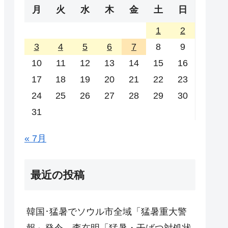
月
火
水
木
金
土
日
1
2
3
4
5
6
7
8
9
10
11
12
13
14
15
16
17
18
19
20
21
22
23
24
25
26
27
28
29
30
31
« 7月
最近の投稿
韓国･猛暑でソウル市全域「猛暑重大警
報」発令。李在明「猛暑・干ばつ対処状