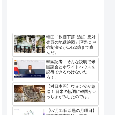
韓国「株価下落･追証･反対
売買の地獄絵図」現実に ⇒
強制決済が1,422億まで膨
んだ。
韓国記者「そんな説明で米
国議会とホワイトハウスを
説得できるわけないだ
ろ！」
【対日本円】ウォン安が急
進！ 日米の協調に韓国がい
っちょがみしたのでは。
【07月13日暗黒の月曜日】