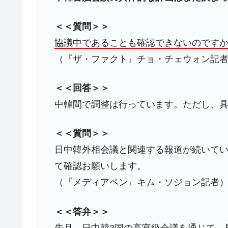
夏の甲子園、優勝校を最も多く輩出している
Fact1
＜＜質問＞＞
今話題の「楽天ライオンズ」とは？
Fact1
協議中であることも確認できないのですか
奇跡の毛色「白毛馬」とは？
Fact1
（『ザ・ファクト』チョ・チェウォン記
全て勝つといくら？ 競馬GI競走で勝利騎手
Fact1
平成仮面ライダーの意外すぎるモチーフとは
Fact1
＜＜回答＞＞
中韓間で調整は行っています。ただし、
発表から2日で大崩壊、鳴かず飛ばずに終わ
Fact1
日本人マスターズ挑戦の歴史。松山以前に最
Fact1
＜＜質問＞＞
甲子園通算本塁打、最多の清原に次いで多く
Fact1
日中韓外相会議と関連する報道が続いて
セレクトセールの高額取引馬が稼いだ金額と
Fact1
て確認お願いします。
（『メディアペン』キム・ソジョン記者
＜＜答弁＞＞
先月、日中韓3国の高官級会議を通じて、