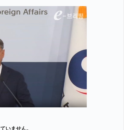
うキャンペーン」⇒ あの名物教授も登場！
さすぎ」では。
む。営業利益80.2％も減少
ットにぶん殴る法案」提出！⇒ クーパン問題は合衆国企業に対
暴落に他人事のような発言。
年2Qの業績「史上最高益」当期純利益は前年同期比13.4倍に。
危機 ⇒ 10.7兆では損が出るからできない。
月29日(水)もサイドカー・サーキットブレイカーの二段コンボ
産業の半分未満しか雇用を生まない
したのは政界の責任だ」
術の塊！
っていません。