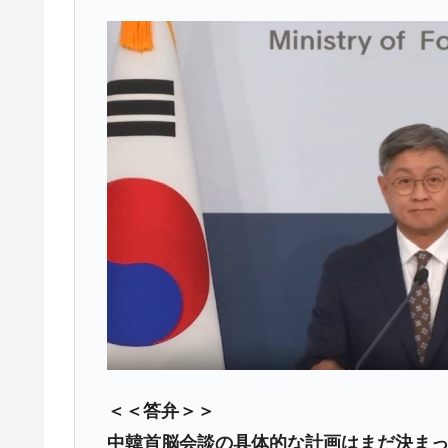
韓国政府「ニセＫ-ブランドを通報しよ
『Money1』
韓国「橋が落ちました」⇒ 耐久性「な
『Money1』
韓国鉄鋼最大手『POSCO』ズブズブ沈
『Money1』
米国下院「韓国の公務員個人をターゲ
『Money1』
する差別。許してはおかぬ
韓国ボンクラ政策室長･金容範、株価
『Money1』
韓国半導体『SKハイニックス』2026
『Money1』
韓国･加徳島新国際空港「またも暗礁」の
『Money1』
【速報】韓国株式市場の暴落・本日07
『Money1』
発動！
IT産業は人を雇用する効果は低い。全
『Money1』
韓国「株式市場が賭博場のように変質
『Money1』
＜＜答弁＞＞
日本の誇る海洋資源調査船『白嶺』は先進技
Fact1
中韓首脳会談の具体的な計画はまだ決ま