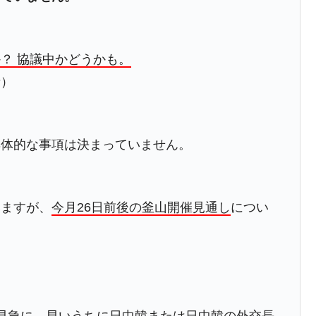
都道府県とは？
？ 協議中かどうかも。
者）
がもらえる賞金とは？
？
具体的な事項は決まっていません。
りそうなスーパーリーグとは？
高位だった選手とは？
打っている意外な選手とは？
いますが、
今月26日前後の釜山開催見通し
につい
は？
）
早急に、早いうちに日中韓または日中韓の外交長