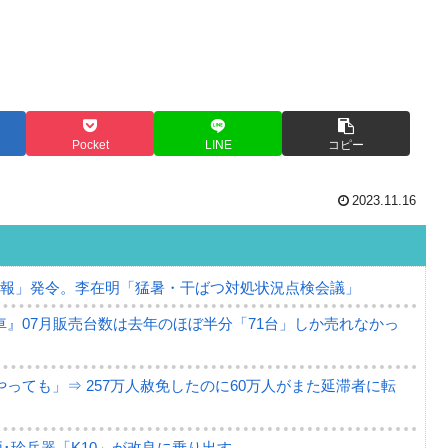
Pocket
LINE
コピー
2023.11.16
警報」発令。李在明「猛暑・干ばつ対処状況点検会議」
』07月販売台数は去年のほぼ半分「71台」しか売れなかっ
っても」⇒ 257万人赦免したのに60万人がまた延滞者に転
･珍兵器「K10」が改良に乗り出す。