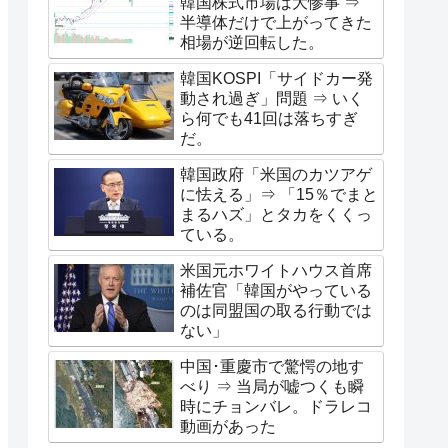
韓国株式市場は大惨事 ⇒
半導体だけで上がってきた
相場が逆回転した。
韓国KOSPI「サイドカー発
動され過ぎ」問題 ⇒ いく
ら何でも41回は落ちすぎ
だ。
韓国政府「米国のカツアゲ
に怯える」⇒ 「15％でまと
まるハズ」とタカをくくっ
ている。
米国元ホワイトハウス首席
補佐官「韓国がやっている
のは同盟国の取る行動では
ない」
中国･重慶市で驚愕の地す
べり ⇒ 当局が嘘つくも瞬
時にチョンバレ。ドラレコ
動画があった