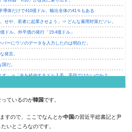
。半導体だけで410億ドル、輸出全体の41％もある
。せや、若者に起業させよう」⇒ どんな雇用対策だソレ。
79億ドル。外平債の発行「19.4億ドル」
ーバーにウソのデータを入力したのは明白だ」
薄な発言。
な国だ。
ます」⇒「金を経由するドル入手」手段ではないのか？
4億ドル」まで拡大 ⇒ 海外資金の動きに強く左右される状態
ない「50.5％」に上昇
なっているのが
韓国
です。
れた ⇒ 国家が行った恐るべき株価操作であり、空前の国政
いますので、ここでなんとか
中国
の習近平総書記と尹
議活動」
したいところなのです。