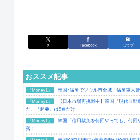
X
Facebook
はてブ
おススメ記事
韓国･猛暑でソウル市全域「猛暑重大
『Money1』
【日本市場再挑戦中】韓国『現代自動車
『Money1』
た。『起亜』は9台だけ
韓国「信用赦免を何回やっても、何回や
『Money1』
落！
韓国K9専用砲弾･装薬自動供給装甲車両
『Money1』