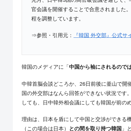
官会議を開催することで合意されました
程を調整しています。
⇒参照・引用元：
『韓国 外交部』公式サイト
韓国のメディアに「
中国から袖にされるので
中韓首脳会談どころか、26日前後に釜山で開
国の外交部はなんら回答ができない状況です
しても、日中韓外相会議にしても韓国が前の
理由は、日本を盾にして中国と交渉ができる
（この場合は日本）
との間を取り持つ韓国
」