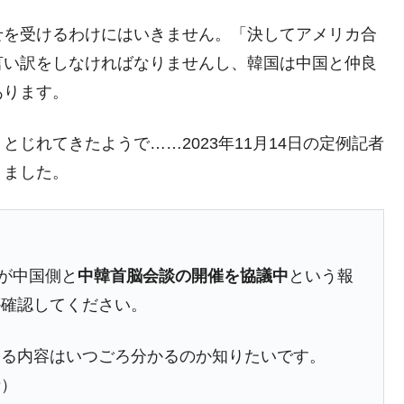
⇒ 中国の過剰生産が世界を蝕む。
せを受けるわけにはいきません。「決してアメリカ合
業種は全般的「不調」⇒ PSIが示す現況は決して良くない。
言い訳をしなければなりませんし、韓国は中国と仲良
ン』1人当たり賠償10万ウォンを認定 ⇒ 総額3兆7,000億
あります。
じれてきたようで……2023年11月14日の定例記者
DX」1番艦、2032年竣工と公示
りました。
の協調に韓国がいっちょがみしたのでは。
⇒ 実は韓国で『BYD』車は売れている。6カ月で対前年同期比
さっそく空港に詰めかけ「出て行け！」「極右勢力」のプラカー
局が中国側と
中韓首脳会談の開催を協議中
という報
か確認してください。
模のAIデータセンター整備」⇒ だから無理だってば。
する内容はいつごろ分かるのか知りたいです。
清算はほぼ終わった」
者）
兆蒸発。