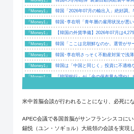
韓国「2026年07月の輸出入」絶好調
『Money1』
韓国･李在明「青年層の雇用状況が悪い
『Money1』
【韓国の外貨準備】2026年07月は4,2
『Money1』
韓国「ここは北朝鮮なのか。選管がサ
『Money1』
韓国･李在明さっそく不動産対策で浅
『Money1』
韓国は「中国と同じく」投資に不適格
『Money1』
『韓国銀行』が「金の保有量を増やし
『Money1』
韓国･外為取引量「1日当たり1,214.
『Money1』
韓国･帰ってきた李在明。李在明を支持し
『Money1』
米中首脳会談が行われることになり、必死に
韓国大統領府ボンクラ政策室長が告発さ
『Money1』
壟断
APEC会議で各国首脳がサンフランシスコに
韓国･警察職員が「丸刈りになって抗
錫悦（ユン・ソギョル）大統領の会談を実現
『Money1』