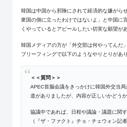
中国だけが鉄鋼輸出を異常増加させる 
『Money1』
韓国は中国から邪険にされて経済的な嫌がら
韓国製造業「半導体絶好調」のウラで他
『Money1』
衆国の側に立ったわけではないよ」と中国に
【米韓激突案件】韓国消費者院が『クーパ
『Money1』
くやっているとアピールしたい切実な願望が
韓国で猛暑。南東部では干ばつ
『Money1』
韓国メディアの方が「外交部は何やってんだ」と
韓国型イージス搭載の次世代駆逐艦「KD
『Money1』
ブリーフィングで以下のようなやりとりがあ
【対日本円】ウォン安が急進！ 日米
『Money1』
韓国政府『BYD』車への補助金を全廃 
『Money1』
1.9倍！
＜＜質問＞＞
在韓米国大使スティールが着韓！⇒ 
『Money1』
APEC首脳会議をきっかけに韓国外交当
ドを掲げる「在韓反米勢力」
道がありましたが、内容が正しいかどう
韓国政府「2035年までに18.4GW規
『Money1』
協議中であれば、日程や議論・議題に関
JPモルガン「韓国レバレッジETFの
『Money1』
（『ザ・ファクト』チョ・チェウォン記
韓国『国民年金公団』株価暴落で200
『Money1』