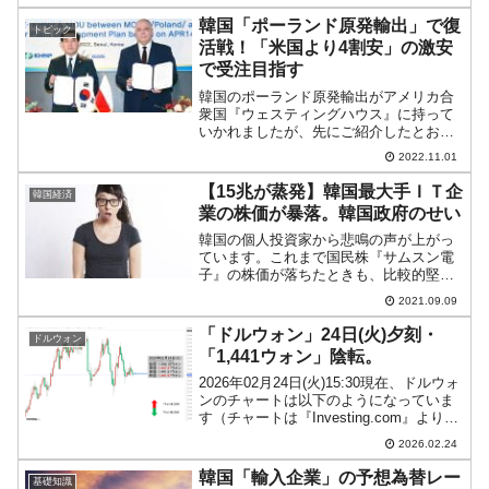
になっています（チャートは
『Investing.com』より引用：以下同）。
韓国「ポーランド原発輸出」で復
トピック
現在のとこ...
活戦！「米国より4割安」の激安
で受注目指す
韓国のポーランド原発輸出がアメリカ合
衆国『ウェスティングハウス』に持って
いかれましたが、先にご紹介したとお
り、これは第1期事業の約400億ドル。ポ
2022.11.01
ーランド第2期以降の原発受注を目指す！
2022年10月31日、韓国の産業通商資源
【15兆が蒸発】韓国最大手ＩＴ企
韓国経済
部・ポーランド...
業の株価が暴落。韓国政府のせい
韓国の個人投資家から悲鳴の声が上がっ
ています。これまで国民株『サムスン電
子』の株価が落ちたときも、比較的堅調
を保っていたITプラットフォーム企業の
2021.09.09
株価が暴落したからです。具体的には、
個人投資家からも資金投入が多い
「ドルウォン」24日(火)夕刻・
ドルウォン
『Naver（ネイバー）』『...
「1,441ウォン」陰転。
2026年02月24日(火)15:30現在、ドルウォ
ンのチャートは以下のようになっていま
す（チャートは『Investing.com』より引
用）。ウォン安方向に伸びません。現在
2026.02.24
のところ「1ドル＝1,441ウォン」近辺の
攻防となっています。ロー...
韓国「輸入企業」の予想為替レー
基礎知識