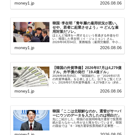
輸入：685億6,300万ドル（26.5％）貿易収支：
money1.jp
2026.08.06
303億2,400万ドル2026...
韓国･李在明「青年層の雇用状況が悪い。
せや、若者に起業させよう」⇒ どんな雇
用対策だソレ。
ほとんど地球を一周するという長過ぎる外遊を行
い、帰国した李在明（イ・ジェミョン）さん。
2026年08月04日、業務報告（雇用労働部、中小ベ
ンチャー企業部、公正取引委員会）を主催。この席
money1.jp
2026.08.06
上、韓国大統領に成りおおせた李在明（イ・ジェミ
ョン）さん...
【韓国の外貨準備】2026年07月は4,279億
ドル。外平債の発行「19.4億ドル」
2026年08月05日、『韓国銀行』が「2026年07月
の外貨準備高」を公表しました。以下をご覧くださ
い。2026年07月外貨準備高：4,279億ドル（約67
兆4,456億円）※前月比：+6億ドル＜＜内訳＞＞
⇒Securities：3,80...
money1.jp
2026.08.06
韓国「ここは北朝鮮なのか。選管がサーバ
ーにウソのデータを入力したのは明白だ」
先にご紹介した、韓国の全国同時地方選挙で投票用
紙が足らなかった件がまだ尾を引いています。韓国
の国会では「6・3地方選挙投票用紙不足事態・国
政調査特別委員会」が設けられ、調査を続けていま
す。『国民の力』の朱晋佑（チュ・ジヌ）議員はそ
money1.jp
2026.08.05