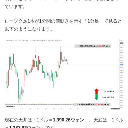
韓国政府『BYD』車への補助金を全廃 ⇒ 実
『Money1』
ています。
は韓国で『BYD』車は売れている。6カ月で対前年同期比
1.9倍！
ローソク足1本が1分間の値動きを示す「1分足」で見ると
在韓米国大使スティールが着韓！⇒ さっそ
『Money1』
以下のようになります。
く空港に詰めかけ「出て行け！」「極右勢力」のプラカー
ドを掲げる「在韓反米勢力」
韓国政府「2035年までに18.4GW規模のAIデ
『Money1』
ータセンター整備」⇒ だから無理だってば。
JPモルガン「韓国レバレッジETFの清算は
『Money1』
ほぼ終わった」
韓国『国民年金公団』株価暴落で200兆蒸
『Money1』
発。
韓国政府「ニセＫ-ブランドを通報しようキ
『Money1』
ャンペーン」⇒ あの名物教授も登場！
韓国「橋が落ちました」⇒ 耐久性「なさす
『Money1』
ぎ」では。
現在の天井は「1ドル＝
1,390.26ウォン
」、天底は「1ドル
韓国鉄鋼最大手『POSCO』ズブズブ沈む。
『Money1』
＝
1,387.93ウォン
」です。