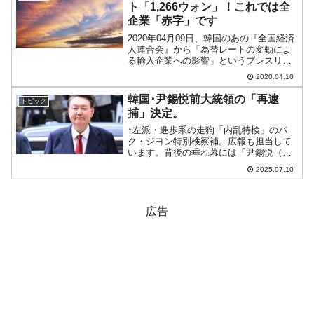
ト「1,266ウォン」！これでは全
企業「赤字」です
2020年04月09日、韓国のあの『全国経済
人連合会』から「為替レートの変動によ
る輸入企業への影響」というプレスリリ
ースが出ました。韓国の輸入企業に、
2020.04.10
①2020年の事業計画を策定した時に想定
していたドルウォンレートはいくらか
韓国･尹錫悦前大統領の「再逮
トピック
②「損益分岐ポイ...
捕」決定。
↑左派・進歩系の走狗「内乱特検」のパ
ク・ジヨン特別検察補。広報も担当して
います。背後の垂れ幕には「尹錫悦（ユ
ン・ソギョル）前大統領らによる 内乱・
2025.07.10
外患行為の 真相究明のための特別検察」
と書いてあります。こういうのこそ政治
検察というのです。韓...
広告