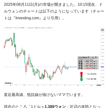
韓国大統領府ボンクラ政策室長が告発され
2025年08月11日(月)の市場が開きました。10:15現在、ド
『Money1』
た ⇒ 国家が行った恐るべき株価操作であり、空前の国政壟
ルウォンのチャートは以下のようになっています（チャー
断
トは『Investing.com』より引用）。
韓国･警察職員が「丸刈りになって抗議活
『Money1』
動」
中国だけが鉄鋼輸出を異常増加させる ⇒ 中
『Money1』
国の過剰生産が世界を蝕む。
韓国製造業「半導体絶好調」のウラで他業
『Money1』
種は全般的「不調」⇒ PSIが示す現況は決して良くない。
【米韓激突案件】韓国消費者院が『クーパ
『Money1』
ン』1人当たり賠償10万ウォンを認定 ⇒ 総額3兆7,000億
韓国で猛暑。南東部では干ばつ
『Money1』
韓国型イージス搭載の次世代駆逐艦
『Money1』
「KDDX」1番艦、2032年竣工と公示
直近最高値、抵抗線が抜けないママでいます。
【対日本円】ウォン安が急進！ 日米の協調
『Money1』
に韓国がいっちょがみしたのでは。
現在のところ「1ドル＝
1,389ウォン
」近辺の攻防となっ