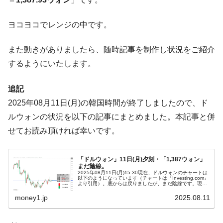
営業利益80.2％も減少
米国下院「韓国の公務員個人をターゲット
『Money1』
ヨコヨコでレンジの中です。
にぶん殴る法案」提出！⇒ クーパン問題は合衆国企業に対
する差別。許してはおかぬ
また動きがありましたら、随時記事を制作し状況をご紹介
韓国ボンクラ政策室長･金容範、株価暴落に
『Money1』
するようにいたします。
他人事のような発言。
追記
韓国半導体『SKハイニックス』2026年2Qの
『Money1』
業績「史上最高益」当期純利益は前年同期比13.4倍に。
2025年08月11日(月)の韓国時間が終了しましたので、ド
ルウォンの状況を以下の記事にまとめました。本記事と併
韓国･加徳島新国際空港「またも暗礁」の危
『Money1』
機 ⇒ 10.7兆では損が出るからできない。
せてお読み頂ければ幸いです。
【速報】韓国株式市場の暴落・本日07月29
『Money1』
日(水)もサイドカー・サーキットブレイカーの二段コンボ
「ドルウォン」11日(月)夕刻・「1,387ウォン」
まだ陰線。
発動！
2025年08月11日(月)15:30現在、ドルウォンのチャートは
以下のようになっています（チャートは『Investing.com』
IT産業は人を雇用する効果は低い。全産業の
『Money1』
より引用）。底からは戻りましたが、まだ陰線です。現在
のところ「1ドル＝1,387ウォン」近辺の攻防となってい...
半分未満しか雇用を生まない
money1.jp
2025.08.11
韓国「株式市場が賭博場のように変質した
『Money1』
のは政界の責任だ」