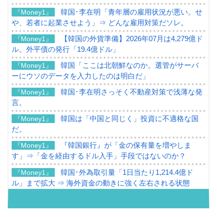
韓国･李在明「青年層の雇用状況が悪い。せ
『Money1』
や、若者に起業させよう」⇒ どんな雇用対策だソレ。
【韓国の外貨準備】2026年07月は4,279億ド
『Money1』
ル。外平債の発行「19.4億ドル」
韓国「ここは北朝鮮なのか。選管がサーバ
『Money1』
ーにウソのデータを入力したのは明白だ」
韓国･李在明さっそく不動産対策で浅薄な発
『Money1』
言。
韓国は「中国と同じく」投資に不適格な国
『Money1』
だ。
『韓国銀行』が「金の保有量を増やしま
『Money1』
す」⇒「金を経由するドル入手」手段ではないのか？
韓国･外為取引量「1日当たり1,214.4億ド
『Money1』
ル」まで拡大 ⇒ 海外資金の動きに強く左右される状態
韓国･帰ってきた李在明。李在明を支持しな
『Money1』
い「50.5％」に上昇