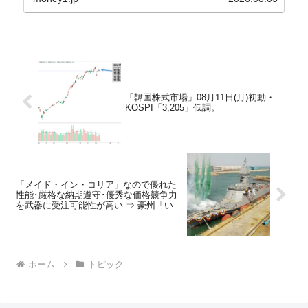
の委員の一...
「韓国株式市場」08月11日(月)初動・
KOSPI「3,205」低調。
「メイド・イン・コリア」なので優れた
性能･厳格な納期遵守･優秀な価格競争力
を武器に受注可能性が高い ⇒ 豪州「いり
ません」
ホーム
トピック