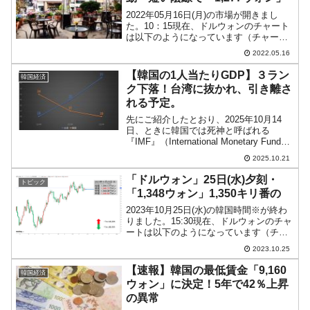
2022年05月16日(月)の市場が開きまし
た。10：15現在、ドルウォンのチャート
は以下のようになっています（チャート
は『Investing.com』より引用）。短いで
2022.05.16
すが陰線でウォン高方向に進行していま
す。ヒゲでも分かるとおり、一時「1...
【韓国の1人当たりGDP】３ラン
韓国経済
ク下落！台湾に抜かれ、引き離さ
れる予定。
先にご紹介したとおり、2025年10月14
日、ときに韓国では死神と呼ばれる
『IMF』（International Monetary Fundの
略：国際通貨基金）が「World Economy
2025.10.21
Outlook」（世界経済見通し）を公表しま
した...
「ドルウォン」25日(水)夕刻・
トピック
「1,348ウォン」1,350キリ番の
2023年10月25日(水)の韓国時間※が終わ
りました。15:30現在、ドルウォンのチャ
ートは以下のようになっています（チャ
ートは『Investing.com』より引用）。陽
2023.10.25
線が伸びました。現在のところ「1ドル＝
1,348ウォン」近辺の攻防...
【速報】韓国の最低賃金「9,160
韓国経済
ウォン」に決定！5年で42％上昇
の異常