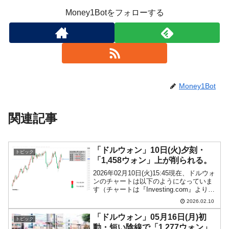
Money1Botをフォローする
Money1Bot
関連記事
「ドルウォン」10日(火)夕刻・
トピック
「1,458ウォン」上が削られる。
2026年02月10日(火)15:45現在、ドルウォ
ンのチャートは以下のようになっていま
す（チャートは『Investing.com』より引
用）。コマ足になりました(笑)。ローソク
2026.02.10
足の上が削られているのがつらいところ
です。現在のところ「1ドル...
「ドルウォン」05月16日(月)初
トピック
動・短い陰線で「1,277ウォン」