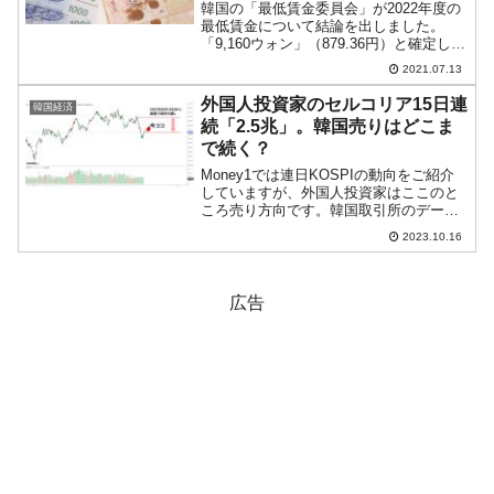
韓国の「最低賃金委員会」が2022年度の
最低賃金について結論を出しました。
「9,160ウォン」（879.36円）と確定しま
した。以下が2017～2022年（文在寅政権
2021.07.13
下）の推移です。※右目盛りは2017年を
100としたときのパーセント202...
外国人投資家のセルコリア15日連
韓国経済
続「2.5兆」。韓国売りはどこま
で続く？
Money1では連日KOSPIの動向をご紹介
していますが、外国人投資家はここのと
ころ売り方向です。韓国取引所のデータ
によると、2023年09月18日から10月13日
2023.10.16
まで純売り越しを続けています。韓国売
り（セルコリア）です。チャートを確認
して...
広告