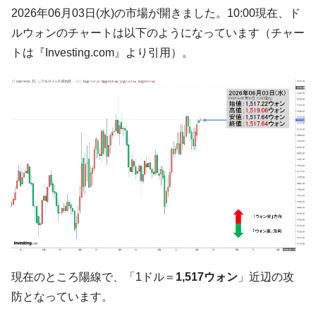
ても」⇒ 257万人赦免したのに60万人がまた延滞者に転
2026年06月03日(水)の市場が開きました。10:00現在、ド
落！
ルウォンのチャートは以下のようになっています（チャー
韓国K9専用砲弾･装薬自動供給装甲車両･珍
『Money1』
トは『Investing.com』より引用）。
兵器「K10」が改良に乗り出す。
韓国「2026年07月の輸出入」絶好調。半導
『Money1』
体だけで410億ドル、輸出全体の41％もある
韓国･李在明「青年層の雇用状況が悪い。せ
『Money1』
や、若者に起業させよう」⇒ どんな雇用対策だソレ。
【韓国の外貨準備】2026年07月は4,279億ド
『Money1』
ル。外平債の発行「19.4億ドル」
韓国「ここは北朝鮮なのか。選管がサーバ
『Money1』
ーにウソのデータを入力したのは明白だ」
韓国･李在明さっそく不動産対策で浅薄な発
『Money1』
言。
現在のところ陽線で、「1ドル＝
1,517ウォン
」近辺の攻
韓国は「中国と同じく」投資に不適格な国
『Money1』
だ。
防となっています。
『韓国銀行』が「金の保有量を増やしま