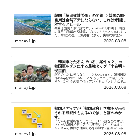
韓国「塩田奴隷労働」の問題 ⇒ 韓国の闇･
当局は全然アテにならない。これは米国に
対するアピール
今回は面倒くさい話です。2026年07月30日、韓国
の雇用労働部が興味深いプレスリリースを出しまし
た。↑韓国の塩田は島嶼部に多く、劣悪な環境が一
般に見られることが少ないため、事件の発覚を妨げ
money1.jp
2026.08.08
たといわれます（後述）。これは、いわゆる「塩田
奴隷...
「韓国軍はたるんでいる」案件 × ２。⇒
韓国軍をダメにする最強タッグ「李在明 +
安圭伯」
弱将のもとに強兵なし――といわれます。韓国国防
部のTopは現在、Money1でもしつこくご紹介して
きたボンクラの安圭伯（アン・ギュベク）さんで
す。↑経済的無知蒙昧な李在明（イ・ジェミョン）
money1.jp
2026.08.08
さんと「韓国初の文官上がり」の国防部長官安圭伯
（アン...
韓国メディアが「韓国政府と李在明が吊る
される可能性もあるのでは」とほのめか
す。
「だから官製相場だってば」という話なのですが、
さすがの韓国メディアでも李在明（イ・ジェミョ
ン）さんと愉快な仲間たちを非難する記事が出るよ
うになっています。もちろん株価の暴落についてで
money1.jp
2026.08.08
『朝鮮日報』に面白い記事が出ています。「東西南
北」というコ...