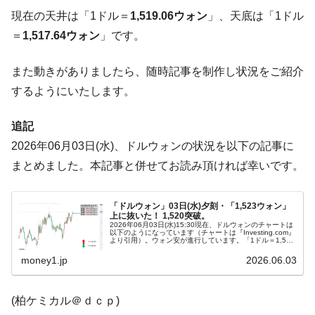
『Money1』
す」⇒「金を経由するドル入手」手段ではないのか？
現在の天井は「1ドル＝
1,519.06ウォン
」、天底は「1ドル
＝
1,517.64ウォン
」です。
韓国･外為取引量「1日当たり1,214.4億ド
『Money1』
ル」まで拡大 ⇒ 海外資金の動きに強く左右される状態
また動きがありましたら、随時記事を制作し状況をご紹介
韓国･帰ってきた李在明。李在明を支持しな
『Money1』
するようにいたします。
い「50.5％」に上昇
韓国大統領府ボンクラ政策室長が告発され
『Money1』
追記
た ⇒ 国家が行った恐るべき株価操作であり、空前の国政壟
2026年06月03日(水)、ドルウォンの状況を以下の記事に
断
まとめました。本記事と併せてお読み頂ければ幸いです。
韓国･警察職員が「丸刈りになって抗議活
『Money1』
動」
「ドルウォン」03日(水)夕刻・「1,523ウォン」
中国だけが鉄鋼輸出を異常増加させる ⇒ 中
『Money1』
上に抜いた！ 1,520突破。
国の過剰生産が世界を蝕む。
2026年06月03日(水)15:30現在、ドルウォンのチャートは
以下のようになっています（チャートは『Investing.com』
より引用）。ウォン安が進行しています。「1ドル＝1,520
韓国製造業「半導体絶好調」のウラで他業
『Money1』
ウォン」を突破しました。現在のところ「1ドル＝1,...
money1.jp
2026.06.03
種は全般的「不調」⇒ PSIが示す現況は決して良くない。
【米韓激突案件】韓国消費者院が『クーパ
『Money1』
(柏ケミカル＠ｄｃｐ)
ン』1人当たり賠償10万ウォンを認定 ⇒ 総額3兆7,000億