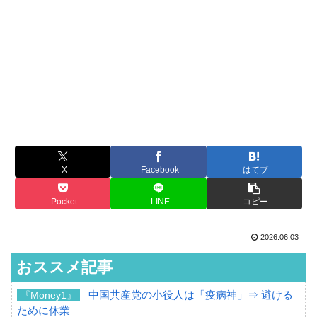
X
Facebook
はてブ
Pocket
LINE
コピー
2026.06.03
おススメ記事
中国共産党の小役人は「疫病神」⇒ 避ける
『Money1』
ために休業