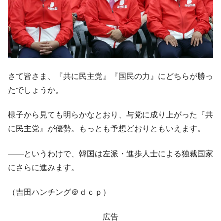
ータセンター整備」⇒ だから無理だってば。
JPモルガン「韓国レバレッジETFの清算は
『Money1』
ほぼ終わった」
韓国『国民年金公団』株価暴落で200兆蒸
『Money1』
発。
韓国政府「ニセＫ-ブランドを通報しようキ
『Money1』
さて皆さま、『共に民主党』『国民の力』にどちらが勝っ
ャンペーン」⇒ あの名物教授も登場！
たでしょうか。
韓国「橋が落ちました」⇒ 耐久性「なさす
『Money1』
ぎ」では。
様子から見ても明らかなとおり、与党に成り上がった『共
韓国鉄鋼最大手『POSCO』ズブズブ沈む。
『Money1』
に民主党』が優勢。もっとも予想どおりともいえます。
営業利益80.2％も減少
――というわけで、韓国は左派・進歩人士による独裁国家
米国下院「韓国の公務員個人をターゲット
『Money1』
にぶん殴る法案」提出！⇒ クーパン問題は合衆国企業に対
にさらに進みます。
する差別。許してはおかぬ
（吉田ハンチング＠ｄｃｐ）
韓国ボンクラ政策室長･金容範、株価暴落に
『Money1』
他人事のような発言。
広告
韓国半導体『SKハイニックス』2026年2Qの
『Money1』