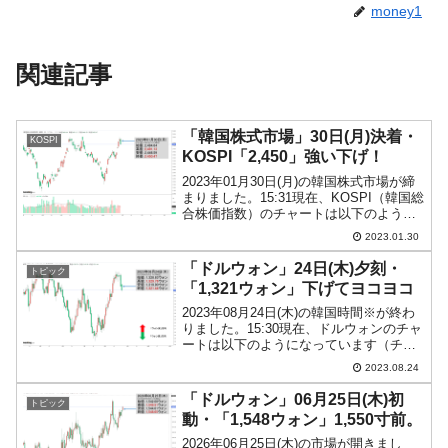
money1
関連記事
「韓国株式市場」30日(月)決着・
KOSPI
KOSPI「2,450」強い下げ！
2023年01月30日(月)の韓国株式市場が締
まりました。15:31現在、KOSPI（韓国総
合株価指数）のチャートは以下のように
なっています（チャートは
2023.01.30
『Investing.com』より引用）。長めの陰
線となりました。KOSPIは「2,45...
「ドルウォン」24日(木)夕刻・
トピック
「1,321ウォン」下げてヨコヨコ
2023年08月24日(木)の韓国時間※が終わ
りました。15:30現在、ドルウォンのチャ
ートは以下のようになっています（チャ
ートは『Investing.com』より引用）。陰
2023.08.24
線が長くなりました。大きくウォン高方
向へ動いています。現在のところ...
「ドルウォン」06月25日(木)初
トピック
動・「1,548ウォン」1,550寸前。
2026年06月25日(木)の市場が開きまし