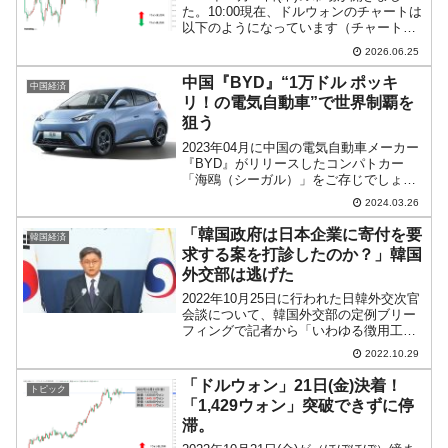
た。10:00現在、ドルウォンのチャートは
以下のようになっています（チャートは
『Investing.com』より引用）。前日は陰
2026.06.25
線になりましたが、本日は陽線。現在の
ところ「1ドル＝1,548ウォン...
中国『BYD』“1万ドル ポッキ
中国経済
リ！の電気自動車”で世界制覇を
狙う
2023年04月に中国の電気自動車メーカー
『BYD』がリリースしたコンパトカー
「海鴎（シーガル）」をご存じでしょう
か。上掲のとおり、全長3,780×全幅
2024.03.26
1,715×高さ1,540mmで、ホイールベース
は2,500mmという小さなボディーです...
「韓国政府は日本企業に寄付を要
韓国経済
求する案を打診したのか？」韓国
外交部は逃げた
2022年10月25日に行われた日韓外交次官
会談について、韓国外交部の定例ブリー
フィングで記者から「いわゆる徴用工問
題」の件で質問が出ました。日本メディ
2022.10.29
ア『朝日新聞』が「韓国側は、『日本製
鉄』と『三菱重工業』の両社が賠償額と
「ドルウォン」21日(金)決着！
トピック
同額を寄付などの...
「1,429ウォン」突破できずに停
滞。