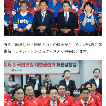
韓国製造業「半導体絶好調」のウラで他業
『Money1』
種は全般的「不調」⇒ PSIが示す現況は決して良くない。
【米韓激突案件】韓国消費者院が『クーパ
『Money1』
ン』1人当たり賠償10万ウォンを認定 ⇒ 総額3兆7,000億
韓国で猛暑。南東部では干ばつ
『Money1』
韓国型イージス搭載の次世代駆逐艦
『Money1』
「KDDX」1番艦、2032年竣工と公示
野党に転落した『国民の力』の様子がこちら。現代表に張
東赫（チャン・ドンヒョク）さんが中央にいます。
【対日本円】ウォン安が急進！ 日米の協調
『Money1』
に韓国がいっちょがみしたのでは。
韓国政府『BYD』車への補助金を全廃 ⇒ 実
『Money1』
は韓国で『BYD』車は売れている。6カ月で対前年同期比
1.9倍！
在韓米国大使スティールが着韓！⇒ さっそ
『Money1』
く空港に詰めかけ「出て行け！」「極右勢力」のプラカー
ドを掲げる「在韓反米勢力」
韓国政府「2035年までに18.4GW規模のAIデ
『Money1』