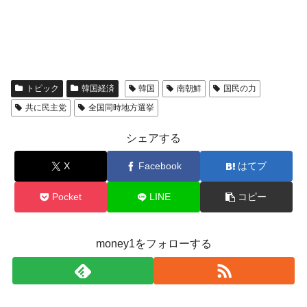
トピック
韓国経済
韓国
南朝鮮
国民の力
共に民主党
全国同時地方選挙
シェアする
X
Facebook
はてブ
Pocket
LINE
コピー
money1をフォローする