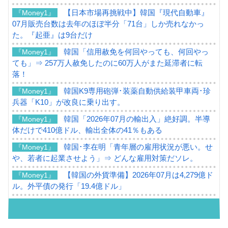
【日本市場再挑戦中】韓国『現代自動車』
『Money1』
07月販売台数は去年のほぼ半分「71台」しか売れなかっ
た。『起亜』は9台だけ
韓国「信用赦免を何回やっても、何回やっ
『Money1』
ても」⇒ 257万人赦免したのに60万人がまた延滞者に転
落！
韓国K9専用砲弾･装薬自動供給装甲車両･珍
『Money1』
兵器「K10」が改良に乗り出す。
韓国「2026年07月の輸出入」絶好調。半導
『Money1』
体だけで410億ドル、輸出全体の41％もある
韓国･李在明「青年層の雇用状況が悪い。せ
『Money1』
や、若者に起業させよう」⇒ どんな雇用対策だソレ。
【韓国の外貨準備】2026年07月は4,279億ド
『Money1』
ル。外平債の発行「19.4億ドル」
韓国「ここは北朝鮮なのか。選管がサーバ
『Money1』
ーにウソのデータを入力したのは明白だ」