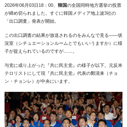
韓国･李在明さっそく不動産対策で浅薄な発
『Money1』
2026年06月03日18：00、
韓国
の全国同時地方選挙の投票
言。
が締め切られました。すぐに韓国メディア地上波3社の
韓国は「中国と同じく」投資に不適格な国
『Money1』
「出口調査」発表が開始。
だ。
『韓国銀行』が「金の保有量を増やしま
『Money1』
この出口調査の結果が放送されるのをみんなで見る――状
す」⇒「金を経由するドル入手」手段ではないのか？
況室（シチュエーションルームとでもいいうますか）に様
韓国･外為取引量「1日当たり1,214.4億ド
『Money1』
子が捉えられているのですが……。
ル」まで拡大 ⇒ 海外資金の動きに強く左右される状態
韓国･帰ってきた李在明。李在明を支持しな
『Money1』
与党に成り上がった『共に民主党』の様子が以下。元反米
い「50.5％」に上昇
テロリストにして現『共に民主党』代表の鄭清来（チョ
韓国大統領府ボンクラ政策室長が告発され
『Money1』
ン・チョンレ）が中央にいます。
た ⇒ 国家が行った恐るべき株価操作であり、空前の国政壟
断
韓国･警察職員が「丸刈りになって抗議活
『Money1』
動」
中国だけが鉄鋼輸出を異常増加させる ⇒ 中
『Money1』
国の過剰生産が世界を蝕む。