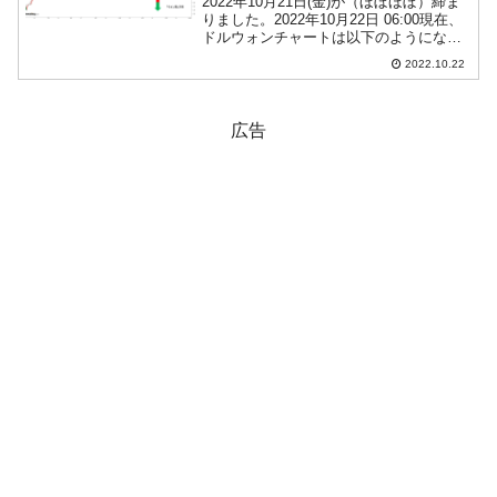
2022年10月21日(金)が（ほぼほぼ）締ま
りました。2022年10月22日 06:00現在、
ドルウォンチャートは以下のようになっ
ています（チャートは『Investing.com』
2022.10.22
より引用：以下同）。日足では天井がつ
っかえたプライスアクシ...
広告