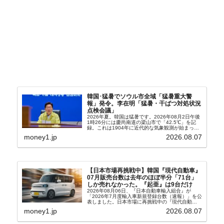
韓国･猛暑でソウル市全域「猛暑重大警
報」発令。李在明「猛暑・干ばつ対処状況
点検会議」
2026年夏。韓国は猛暑です。2026年08月2日午後
1時26分には慶尚南道の梁山市で「42.5℃」を記
録。これは1904年に近代的な気象観測が始まって
以来の韓国史上最高気温です。08月04日には、ソ
money1.jp
2026.08.07
ウル市全域への「猛暑重大警報」が発令され...
【日本市場再挑戦中】韓国『現代自動車』
07月販売台数は去年のほぼ半分「71台」
しか売れなかった。『起亜』は9台だけ
2026年08月06日、『日本自動車輸入組合』が
「2026年7月度輸入車新規登録台数（速報）」を公
表しました。日本市場に再挑戦中の『現代自動
車』、また日本市場を攻略したい『BYD』の販売
money1.jp
2026.08.07
台数はこの中に捉えられているはずです。先月から
は韓国の...