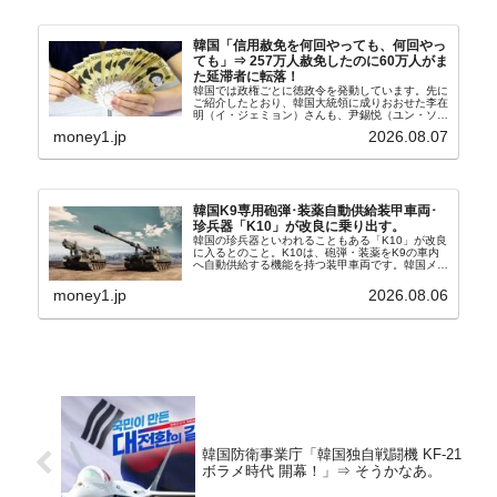
韓国「信用赦免を何回やっても、何回やっ
ても」⇒ 257万人赦免したのに60万人がま
た延滞者に転落！
韓国では政権ごとに徳政令を発動しています。先に
ご紹介したとおり、韓国大統領に成りおおせた李在
明（イ・ジェミョン）さんも、尹錫悦（ユン・ソギ
ョル）前政権が行った――「新出発基金」をバッド
money1.jp
2026.08.07
バンクにして不良債権の買い取りを行い、分割償還
や元利減免...
韓国K9専用砲弾･装薬自動供給装甲車両･
珍兵器「K10」が改良に乗り出す。
韓国の珍兵器といわれることもある「K10」が改良
に入るとのこと。K10は、砲弾・装薬をK9の車内
へ自動供給する機能を持つ装甲車両です。韓国メデ
ィア『Chosun Biz』が報じていますので、同記事
から以下に一部を引きます。2005年に初めて...
money1.jp
2026.08.06
韓国防衛事業庁「韓国独自戦闘機 KF-21
ボラメ時代 開幕！」⇒ そうかなあ。