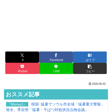
X
Facebook
はてブ
Pocket
LINE
コピー
2026.06.03
おススメ記事
韓国･猛暑でソウル市全域「猛暑重大警報」
『Money1』
発令。李在明「猛暑・干ばつ対処状況点検会議」