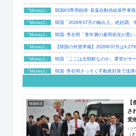
韓国K9専用砲弾･装薬自動供給装甲車両
『Money1』
韓国「2026年07月の輸出入」絶好調。
『Money1』
韓国･李在明「青年層の雇用状況が悪い
『Money1』
【韓国の外貨準備】2026年07月は4,2
『Money1』
韓国「ここは北朝鮮なのか。選管がサ
『Money1』
韓国･李在明さっそく不動産対策で浅薄
『Money1』
韓国は「中国と同じく」投資に不適格
『Money1』
『韓国銀行』が「金の保有量を増やし
『Money1』
【
韓国経済
韓国･外為取引量「1日当たり1,214.
『Money1』
さ
党
韓国･帰ってきた李在明。李在明を支持し
『Money1』
↑ソ
韓国大統領府ボンクラ政策室長が告発さ
『Money1』
（オ