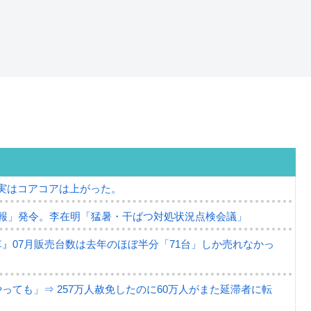
⇒ 実はコアコアは上がった。
報」発令。李在明「猛暑・干ばつ対処状況点検会議」
』07月販売台数は去年のほぼ半分「71台」しか売れなかっ
ても」⇒ 257万人赦免したのに60万人がまた延滞者に転