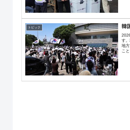
韓国政府「2035年までに18.4GW規
『Money1』
韓
トピック
20
す。
地方
こと