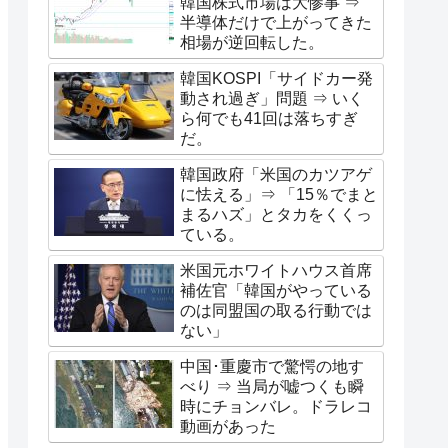
韓国株式市場は大惨事 ⇒
半導体だけで上がってきた
相場が逆回転した。
韓国KOSPI「サイドカー発
動され過ぎ」問題 ⇒ いく
ら何でも41回は落ちすぎ
だ。
韓国政府「米国のカツアゲ
に怯える」⇒ 「15％でまと
まるハズ」とタカをくくっ
ている。
米国元ホワイトハウス首席
補佐官「韓国がやっている
のは同盟国の取る行動では
ない」
中国･重慶市で驚愕の地す
べり ⇒ 当局が嘘つくも瞬
時にチョンバレ。ドラレコ
動画があった