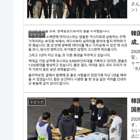
断
さん
ン）
韓国･警察職員が「丸刈りになって抗議
『Money1』
中国だけが鉄鋼輸出を異常増加させる 
『Money1』
韓
トピック
韓国製造業「半導体絶好調」のウラで他
『Money1』
成
20
【米韓激突案件】韓国消費者院が『クーパン
『Money1』
安」
ャー
韓国で猛暑。南東部では干ばつ
『Money1』
「8,
韓国型イージス搭載の次世代駆逐艦「KD
『Money1』
【対日本円】ウォン安が急進！ 日米の
『Money1』
韓
トピック
韓国政府『BYD』車への補助金を全廃 
『Money1』
国
1.9倍！
20
在韓米国大使スティールが着韓！⇒ さ
『Money1』
す。
らい
ドを掲げる「在韓反米勢力」
止に