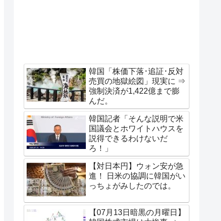
韓国「株価下落･追証･反対
売買の地獄絵図」現実に ⇒
強制決済が1,422億まで膨
んだ。
韓国記者「そんな説明で米
国議会とホワイトハウスを
説得できるわけないだ
ろ！」
【対日本円】ウォン安が急
進！ 日米の協調に韓国がい
っちょがみしたのでは。
【07月13日暗黒の月曜日】