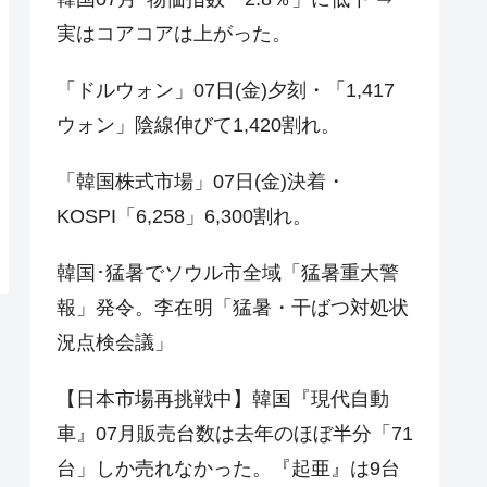
実はコアコアは上がった。
「ドルウォン」07日(金)夕刻・「1,417
ウォン」陰線伸びて1,420割れ。
「韓国株式市場」07日(金)決着・
KOSPI「6,258」6,300割れ。
韓国･猛暑でソウル市全域「猛暑重大警
報」発令。李在明「猛暑・干ばつ対処状
況点検会議」
【日本市場再挑戦中】韓国『現代自動
車』07月販売台数は去年のほぼ半分「71
台」しか売れなかった。『起亜』は9台