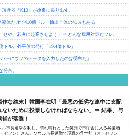
･珍兵器「K10」が改良に乗り出す。
半導体だけで410億ドル、輸出全体の41％もある
。せや、若者に起業させよう」⇒ どんな雇用対策だソレ。
79億ドル。外平債の発行「19.4億ドル」
ーバーにウソのデータを入力したのは明白だ」
な発言。
な国だ。
ます」⇒「金を経由するドル入手」手段ではないのか？
傑作な結末】韓国李在明「最悪の低劣な連中に支配
4億ドル」まで拡大 ⇒ 海外資金の動きに強く左右される状態
れないために投票しなければならない」⇒ 結果、与
候補が落選！
ない「50.5％」に上昇
ウル市長選挙を制し、晴れ晴れとした笑顔で市庁舎に入る呉世勲
れた ⇒ 国家が行った恐るべき株価操作であり、空前の国政壟
・セフン）さん。ソウル市長選挙で現職の呉世勲（オ・セフン）