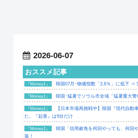
2026-06-07
おススメ記事
韓国07月･物価指数「2.8％」に低下 
『Money1』
韓国･猛暑でソウル市全域「猛暑重大警
『Money1』
【日本市場再挑戦中】韓国『現代自動車
『Money1』
た。『起亜』は9台だけ
韓国「信用赦免を何回やっても、何回やっ
『Money1』
落！