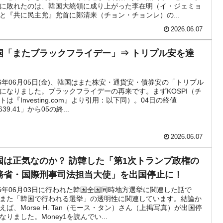
に敗れたのは、韓国大統領に成り上がった李在明（イ・ジェミョ
と『共に民主党』党首に鄭清来（チョン・チョンレ）の...
活動」
2026.06.07
⇒ 中国の過剰生産が世界を蝕む。
国「またブラックフライデー」⇒ トリプル安を達
業種は全般的「不調」⇒ PSIが示す現況は決して良くない。
。
26年06月05日(金)、韓国はまた株安・通貨安・債券安の「トリプル
』1人当たり賠償10万ウォンを認定 ⇒ 総額3兆7,000億
になりました。ブラックフライデーの再来です。まずKOSPI（チ
トは『Investing.com』より引用：以下同）。04日の終値
639.41」から05の終...
DX」1番艦、2032年竣工と公示
2026.06.07
協調に韓国がいっちょがみしたのでは。
国は正気なのか？ 訪韓した「第1次トランプ政権の
⇒ 実は韓国で『BYD』車は売れている。6カ月で対前年同期比
務省・国際刑事司法担当大使」を出国停止に！
26年06月03日に行われた韓国全国同時地方選挙に関連した話で
っそく空港に詰めかけ「出て行け！」「極右勢力」のプラカー
また「韓国で行われる選挙」の透明性に関連しています。結論か
えば、Morse H. Tan（モース・タン）さん（上掲写真）が出国停
なりました。Money1を読んでい...