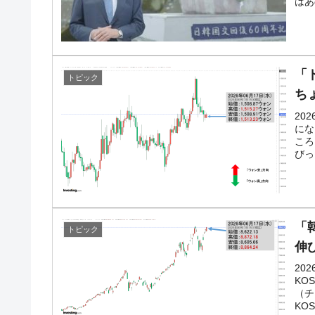
はあ
断
韓国･警察職員が「丸刈りになって抗議
『Money1』
中国だけが鉄鋼輸出を異常増加させる 
『Money1』
「
トピック
韓国製造業「半導体絶好調」のウラで他
『Money1』
ち
20
【米韓激突案件】韓国消費者院が『クーパン
『Money1』
にな
ころ
韓国で猛暑。南東部では干ばつ
『Money1』
びっ
韓国型イージス搭載の次世代駆逐艦「KD
『Money1』
【対日本円】ウォン安が急進！ 日米の
『Money1』
「韓
トピック
韓国政府『BYD』車への補助金を全廃 
『Money1』
伸
1.9倍！
20
在韓米国大使スティールが着韓！⇒ さ
『Money1』
KO
（チ
ドを掲げる「在韓反米勢力」
KOS