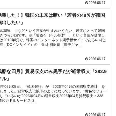
2026.06.17
絶望した！】韓国の未来は暗い「若者の48％が韓国
脱出したい」
ル朝鮮」※などという言葉が生まれたぐらい、若者にとって韓国
きづらい国です。※「헬조선（ヘル朝鮮）」という言葉が登場し
は2010年頃で、韓国のインターネット掲示板サイトである디시인
드（DCインサイド）の「역사 갤러리（歴史ギャ...
2026.06.17
残酷な四月】貿易収支のみ黒字だが経常収支「282.9
ドル」
26年06月05日、『韓国銀行』が「2026年04月の国際収支統計」を
しました。経常収支は以下のようになっています。↑黄色でフォー
しているのが2026年04月の経常収支2026年04月貿易収支：338
,480万ドルサービス収...
2026.06.17