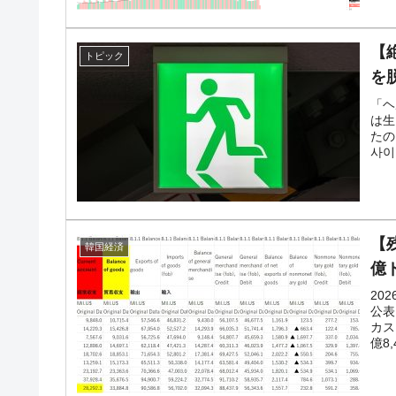
【
トピック
を
「ヘ
は生
たの
사이
【
韓国経済
億
20
公表
カス
億8