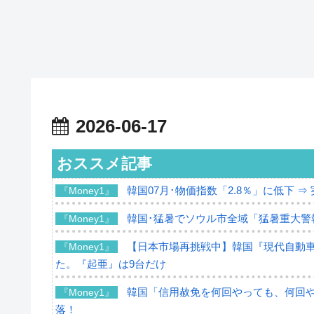
2026-06-17
おススメ記事
韓国07月･物価指数「2.8％」に低下 
『Money1』
韓国･猛暑でソウル市全域「猛暑重大警
『Money1』
【日本市場再挑戦中】韓国『現代自動車
『Money1』
た。『起亜』は9台だけ
韓国「信用赦免を何回やっても、何回やっ
『Money1』
落！