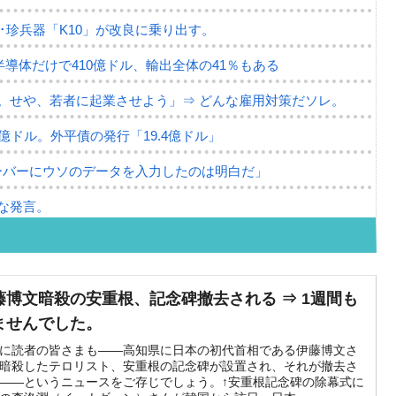
･珍兵器「K10」が改良に乗り出す。
半導体だけで410億ドル、輸出全体の41％もある
。せや、若者に起業させよう」⇒ どんな雇用対策だソレ。
79億ドル。外平債の発行「19.4億ドル」
ーバーにウソのデータを入力したのは明白だ」
な発言。
な国だ。
ます」⇒「金を経由するドル入手」手段ではないのか？
藤博文暗殺の安重根、記念碑撤去される ⇒ 1週間も
4億ドル」まで拡大 ⇒ 海外資金の動きに強く左右される状態
ませんでした。
ない「50.5％」に上昇
に読者の皆さまも――高知県に日本の初代首相である伊藤博文さ
暗殺したテロリスト、安重根の記念碑が設置され、それが撤去さ
――というニュースをご存じでしょう。↑安重根記念碑の除幕式に
れた ⇒ 国家が行った恐るべき株価操作であり、空前の国政壟