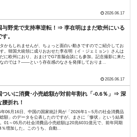
模のAIデータセンター整備」⇒ だから無理だってば。
2026.06.17
国与野党で支持率逆転！⇒ 李在明はまだ欧州にいる
です。
タかもしれませんが、ちょっと面白い動きですのでご紹介してお
す。韓国大統領に成りおおせた李在明（イ・ジェミョン）さんは
だに欧州におり、おまけでG7首脳会談にも参加。記念撮影に来た
なのでは？――という存在感のなさを発揮しておりま...
2026.06.17
国ついに消費･小売総額が対前年割れ「-0.6％」⇒ 深
な腰折れ！
26年06月16日、中国の国家統計局が「2026年1～5月の社会消費品
総額」のデータを公表したのですが、まさに「惨状」という結果
。01～05月の社会消費品小売総額は20兆6031億元で、前年同期
.4％増加した。このうち、自動...