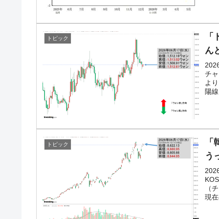
「
トピック
ん
20
チャ
より
陽線
「韓
トピック
う
20
KO
（チ
現在