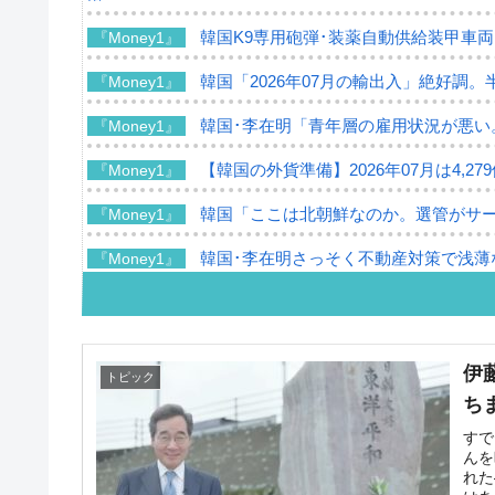
韓国K9専用砲弾･装薬自動供給装甲車両
『Money1』
韓国「2026年07月の輸出入」絶好調。
『Money1』
韓国･李在明「青年層の雇用状況が悪い
『Money1』
【韓国の外貨準備】2026年07月は4,2
『Money1』
韓国「ここは北朝鮮なのか。選管がサ
『Money1』
韓国･李在明さっそく不動産対策で浅薄
『Money1』
韓国は「中国と同じく」投資に不適格
『Money1』
『韓国銀行』が「金の保有量を増やし
『Money1』
伊
トピック
韓国･外為取引量「1日当たり1,214.
『Money1』
ち
韓国･帰ってきた李在明。李在明を支持し
『Money1』
すで
んを
れた
韓国大統領府ボンクラ政策室長が告発さ
『Money1』