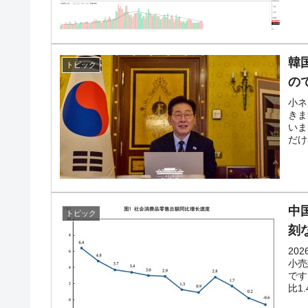
韓国政府「2035年までに18.4GW規
『Money1』
韓
トピック
の
小ネ
きま
いま
だけ
中
トピック
刻
20
小売
です
比1