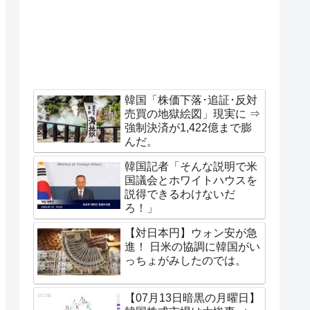
韓国「株価下落･追証･反対
売買の地獄絵図」現実に ⇒
強制決済が1,422億まで膨
んだ。
韓国記者「そんな説明で米
国議会とホワイトハウスを
説得できるわけないだ
ろ！」
【対日本円】ウォン安が急
進！ 日米の協調に韓国がい
っちょがみしたのでは。
【07月13日暗黒の月曜日】