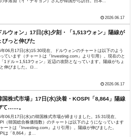
の李洛淵（イ・ナギョン）さんが韓国から訪日。日本...
活動」
2026.06.17
⇒ 中国の過剰生産が世界を蝕む。
ドルウォン」17日(水)夕刻・「1,513ウォン」陽線が
業種は全般的「不調」⇒ PSIが示す現況は決して良くない。
ょびっと伸びた
26年06月17日(水)15:30現在、ドルウォンのチャートは以下のよう
』1人当たり賠償10万ウォンを認定 ⇒ 総額3兆7,000億
っています（チャートは『Investing.com』より引用）。現在のと
「1ドル＝1,513ウォン」近辺の攻防となっています。陽線がちょ
と伸びました。ロ...
DX」1番艦、2032年竣工と公示
2026.06.17
協調に韓国がいっちょがみしたのでは。
国株式市場」17日(水)決着・KOSPI「8,864」陽線
⇒ 実は韓国で『BYD』車は売れている。6カ月で対前年同期比
びて……。
26年06月17日(水)の韓国株式市場が締まりました。15:31現在、
っそく空港に詰めかけ「出て行け！」「極右勢力」のプラカー
SPI（韓国総合株価指数）のチャートは以下のようになっています
ャートは『Investing.com』より引用）。陽線が伸びました。
PIは「8,864」ま...