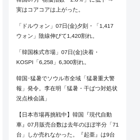
実はコアコアは上がった。
「ドルウォン」07日(金)夕刻・「1,417
ウォン」陰線伸びて1,420割れ。
「韓国株式市場」07日(金)決着・
KOSPI「6,258」6,300割れ。
韓国･猛暑でソウル市全域「猛暑重大警
報」発令。李在明「猛暑・干ばつ対処状
況点検会議」
【日本市場再挑戦中】韓国『現代自動
車』07月販売台数は去年のほぼ半分「71
台」しか売れなかった。『起亜』は9台