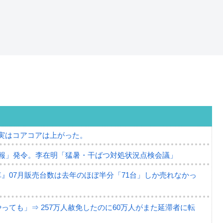
⇒ 実はコアコアは上がった。
報」発令。李在明「猛暑・干ばつ対処状況点検会議」
』07月販売台数は去年のほぼ半分「71台」しか売れなかっ
ても」⇒ 257万人赦免したのに60万人がまた延滞者に転