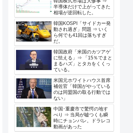
韓国株式市場は大惨事 ⇒
半導体だけで上がってきた
相場が逆回転した。
韓国KOSPI「サイドカー発
動され過ぎ」問題 ⇒ いく
ら何でも41回は落ちすぎ
だ。
韓国政府「米国のカツアゲ
に怯える」⇒ 「15％でまと
まるハズ」とタカをくくっ
ている。
米国元ホワイトハウス首席
補佐官「韓国がやっている
のは同盟国の取る行動では
ない」
中国･重慶市で驚愕の地す
べり ⇒ 当局が嘘つくも瞬
時にチョンバレ。ドラレコ
動画があった