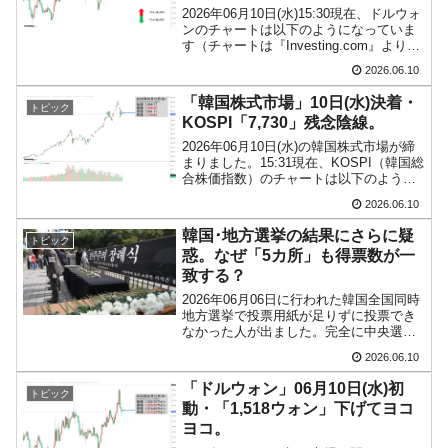
韓国･警察職員が「丸刈りになって抗議活
『Money1』
2026年06月10日(水)15:30現在、ドルウォ
動」
ンのチャートは以下のようになっていま
す（チャートは『Investing.com』より引
中国だけが鉄鋼輸出を異常増加させる ⇒ 中
『Money1』
用）。下から跳ね返って、陽線になりま
2026.06.10
した。現在のところ「1ドル＝1,524ウォ
国の過剰生産が世界を蝕む。
ン」近辺の攻防となってい...
「韓国株式市場」10日(水)決着・
トピック
韓国製造業「半導体絶好調」のウラで他業種
『Money1』
KOSPI「7,730」残念陰線。
は全般的「不調」⇒ PSIが示す現況は決して良くない。
2026年06月10日(水)の韓国株式市場が締
まりました。15:31現在、KOSPI（韓国総
【米韓激突案件】韓国消費者院が『クーパ
『Money1』
合株価指数）のチャートは以下のように
なっています（チャートは
ン』1人当たり賠償10万ウォンを認定 ⇒ 総額3兆7,000億
2026.06.10
『Investing.com』より引用）。上昇する
勢いが足りず、陰線のママで終わりまし
韓国･地方選挙の結果にさらに疑
韓国で猛暑。南東部では干ばつ
『Money1』
トピック
た...
惑。なぜ「5カ所」も得票数が一
韓国型イージス搭載の次世代駆逐艦
『Money1』
致する？
「KDDX」1番艦、2032年竣工と公示
2026年06月06日に行われた韓国全国同時
地方選挙で投票用紙が足りずに投票でき
【対日本円】ウォン安が急進！ 日米の協調に
なかった人が出ました。完全に中央選挙
『Money1』
管理委員会の失態です。そもそも韓国の
韓国がいっちょがみしたのでは。
2026.06.10
中央選挙管理委員会は中身が謎のブラッ
クボックス。尹錫悦（ユン・ソギョル）
「ドルウォン」06月10日(水)初
韓国政府『BYD』車への補助金を全廃 ⇒ 実
『Money1』
トピック
前大統領が非常戒...
動・「1,518ウォン」下げてヨコ
は韓国で『BYD』車は売れている。6カ月で対前年同期比1.9
ヨコ。
倍！