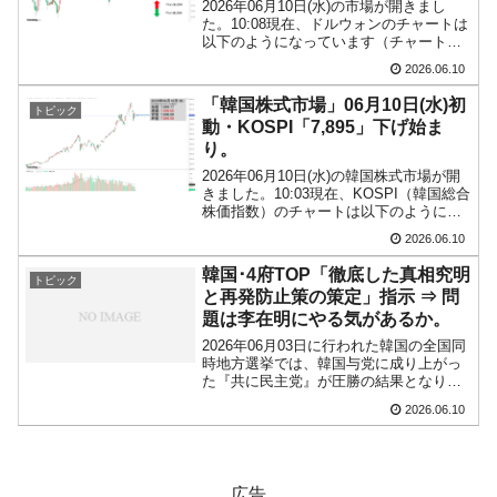
2026年06月10日(水)の市場が開きまし
た。10:08現在、ドルウォンのチャートは
在韓米国大使スティールが着韓！⇒ さっそく
『Money1』
以下のようになっています（チャートは
空港に詰めかけ「出て行け！」「極右勢力」のプラカードを
『Investing.com』より引用）。現在のと
2026.06.10
掲げる「在韓反米勢力」
ころ「1ドル＝1,518ウォン」近辺の攻防
となっています。ローソク足...
「韓国株式市場」06月10日(水)初
トピック
韓国政府「2035年までに18.4GW規模のAIデ
『Money1』
動・KOSPI「7,895」下げ始ま
ータセンター整備」⇒ だから無理だってば。
り。
2026年06月10日(水)の韓国株式市場が開
JPモルガン「韓国レバレッジETFの清算はほ
『Money1』
きました。10:03現在、KOSPI（韓国総合
ぼ終わった」
株価指数）のチャートは以下のようにな
っています（チャートは
2026.06.10
韓国『国民年金公団』株価暴落で200兆蒸
『Investing.com』より引用）。下げて始
『Money1』
まりました。KOSPIは「7,895」で...
発。
韓国･4府TOP「徹底した真相究明
トピック
と再発防止策の策定」指示 ⇒ 問
韓国政府「ニセＫ-ブランドを通報しようキャ
『Money1』
題は李在明にやる気があるか。
ンペーン」⇒ あの名物教授も登場！
2026年06月03日に行われた韓国の全国同
時地方選挙では、韓国与党に成り上がっ
た『共に民主党』が圧勝の結果となりま
した。もっとも象徴的なポジションであ
2026.06.10
るソウル市長選挙では、すんでところで
逆転負けを喫し、また保守寄りの心臓と
いわれる大邱を落...
広告