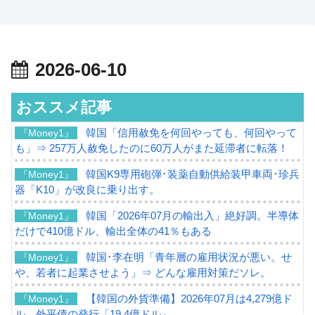
2026-06-10
おススメ記事
韓国「信用赦免を何回やっても、何回やって
『Money1』
も」⇒ 257万人赦免したのに60万人がまた延滞者に転落！
韓国K9専用砲弾･装薬自動供給装甲車両･珍兵
『Money1』
器「K10」が改良に乗り出す。
韓国「2026年07月の輸出入」絶好調。半導体
『Money1』
だけで410億ドル、輸出全体の41％もある
韓国･李在明「青年層の雇用状況が悪い。せ
『Money1』
や、若者に起業させよう」⇒ どんな雇用対策だソレ。
【韓国の外貨準備】2026年07月は4,279億ド
『Money1』
ル。外平債の発行「19.4億ドル」