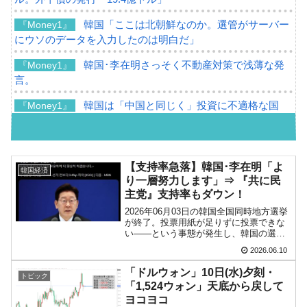
韓国「ここは北朝鮮なのか。選管がサーバー
『Money1』
にウソのデータを入力したのは明白だ」
韓国･李在明さっそく不動産対策で浅薄な発
『Money1』
言。
韓国は「中国と同じく」投資に不適格な国
『Money1』
だ。
『韓国銀行』が「金の保有量を増やします」
『Money1』
⇒「金を経由するドル入手」手段ではないのか？
【支持率急落】韓国･李在明「よ
韓国経済
り一層努力します」⇒ 『共に民
韓国･外為取引量「1日当たり1,214.4億ドル」
『Money1』
主党』支持率もダウン！
まで拡大 ⇒ 海外資金の動きに強く左右される状態
2026年06月03日の韓国全国同時地方選挙
が終了。投票用紙が足りずに投票できな
韓国･帰ってきた李在明。李在明を支持しな
『Money1』
い――という事態が発生し、韓国の選挙
い「50.5％」に上昇
に対する不信感が（特に）若い世代の間
2026.06.10
で高まりました。まだ抗議活動は続いて
韓国大統領府ボンクラ政策室長が告発された
おり、政府も（重い）腰を上げざるを得
『Money1』
「ドルウォン」10日(水)夕刻・
トピック
なくなっています...
⇒ 国家が行った恐るべき株価操作であり、空前の国政壟断
「1,524ウォン」天底から戻して
ヨコヨコ