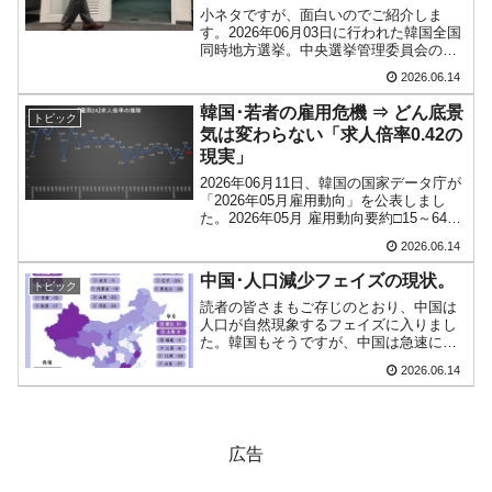
小ネタですが、面白いのでご紹介しま
『韓国銀行』が「金の保有量を増やします」
『Money1』
す。2026年06月03日に行われた韓国全国
⇒「金を経由するドル入手」手段ではないのか？
同時地方選挙。中央選挙管理委員会のチ
ョンボで市民が抗議活動を止めない――
2026.06.14
という事態に陥っています。当然、選挙
韓国･外為取引量「1日当たり1,214.4億ドル」
『Money1』
管理委員会は猛批判にさらされているの
韓国･若者の雇用危機 ⇒ どん底景
まで拡大 ⇒ 海外資金の動きに強く左右される状態
トピック
すが、大邱選管の職...
気は変わらない「求人倍率0.42の
韓国･帰ってきた李在明。李在明を支持しな
『Money1』
現実」
い「50.5％」に上昇
2026年06月11日、韓国の国家データ庁が
「2026年05月雇用動向」を公表しまし
韓国大統領府ボンクラ政策室長が告発された
た。2026年05月 雇用動向要約□15～64歳
『Money1』
の雇用率（OECD比較基準）は70.2％
⇒ 国家が行った恐るべき株価操作であり、空前の国政壟断
2026.06.14
で、前年同月比0.3ポイント低下○若年層
（15～29歳）の雇用率は4...
中国･人口減少フェイズの現状。
韓国･警察職員が「丸刈りになって抗議活
『Money1』
トピック
動」
読者の皆さまもご存じのとおり、中国は
人口が自然現象するフェイズに入りまし
た。韓国もそうですが、中国は急速に老
中国だけが鉄鋼輸出を異常増加させる ⇒ 中
『Money1』
いていきます。しかし、これは10年以上
国の過剰生産が世界を蝕む。
2026.06.14
前からいわれていたこと。人口学の予測
は確度が高く、外れにくいのです。では
韓国製造業「半導体絶好調」のウラで他業種
中国の人口減少の現状は...
『Money1』
は全般的「不調」⇒ PSIが示す現況は決して良くない。
広告
【米韓激突案件】韓国消費者院が『クーパ
『Money1』