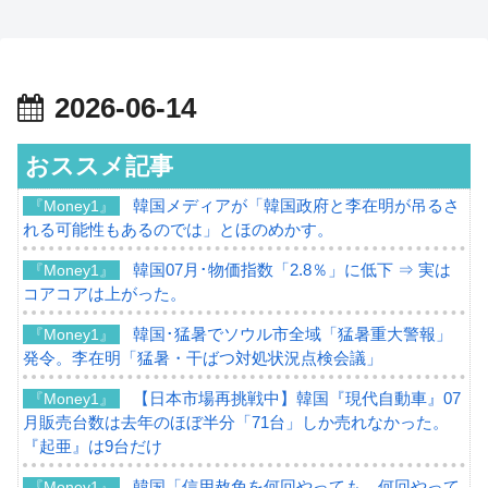
2026-06-14
おススメ記事
韓国メディアが「韓国政府と李在明が吊るさ
『Money1』
れる可能性もあるのでは」とほのめかす。
韓国07月･物価指数「2.8％」に低下 ⇒ 実は
『Money1』
コアコアは上がった。
韓国･猛暑でソウル市全域「猛暑重大警報」
『Money1』
発令。李在明「猛暑・干ばつ対処状況点検会議」
【日本市場再挑戦中】韓国『現代自動車』07
『Money1』
月販売台数は去年のほぼ半分「71台」しか売れなかった。
『起亜』は9台だけ
韓国「信用赦免を何回やっても、何回やって
『Money1』