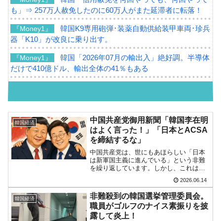
も」⇒ 257万人赦免したのに60万人がまた延滞者に転落！
韓国K9専用砲弾･装薬自動供給装甲車両･珍兵
『Money1』
器「K10」が改良に乗り出す。
韓国「2026年07月の輸出入」絶好調。半導体
『Money1』
だけで410億ドル、輸出全体の41％もある
韓国･李在明「青年層の雇用状況が悪い。せ
『Money1』
や、若者に起業させよう」⇒ どんな雇用対策だソレ。
【韓国の外貨準備】2026年07月は4,279億ド
『Money1』
中国共産党御用新聞「韓国李在明
韓国経済
ル。外平債の発行「19.4億ドル」
はよく言った！」「日本とACSA
を締結するな」
韓国「ここは北朝鮮なのか。選管がサーバー
『Money1』
中国共産党は、世にもあほらしい「日本
にウソのデータを入力したのは明白だ」
は新軍国主義に進んでいる」という非難
を繰り返しています。しかし、これはい
韓国･李在明さっそく不動産対策で浅薄な発
『Money1』
わゆる「おまゆう」案件で、欧米の主要
2026.06.14
メディア『Reuters（ロイター）』、
言。
『Financial Times』、『AP』、『Le M...
非難殺到の韓国選挙管理委員会。
韓国経済
韓国は「中国と同じく」投資に不適格な国
『Money1』
職員がゴルフのナイス素振りを披
だ。
露して炎上！