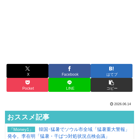
X
Facebook
はてブ
Pocket
LINE
コピー
2026.06.14
おススメ記事
韓国･猛暑でソウル市全域「猛暑重大警報」
『Money1』
発令。李在明「猛暑・干ばつ対処状況点検会議」