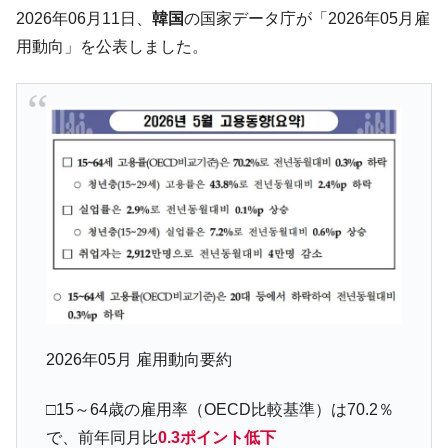
韓国･李在明さっそく不動産対策で浅薄な発
『Money1』
2026年06月11日、
韓国
の国家データ庁が「2026年05月雇
言。
用動向」を公表しました。
韓国は「中国と同じく」投資に不適格な国
『Money1』
だ。
『韓国銀行』が「金の保有量を増やしま
『Money1』
す」⇒「金を経由するドル入手」手段ではないのか？
韓国･外為取引量「1日当たり1,214.4億ド
『Money1』
ル」まで拡大 ⇒ 海外資金の動きに強く左右される状態
韓国･帰ってきた李在明。李在明を支持しな
『Money1』
い「50.5％」に上昇
韓国大統領府ボンクラ政策室長が告発され
『Money1』
た ⇒ 国家が行った恐るべき株価操作であり、空前の国政壟
断
2026年05月 雇用動向要約
韓国･警察職員が「丸刈りになって抗議活
『Money1』
動」
□15～64歳の雇用率（OECD比較基準）は70.2％
中国だけが鉄鋼輸出を異常増加させる ⇒ 中
『Money1』
国の過剰生産が世界を蝕む。
で、前年同月比
0.3ポイント低下