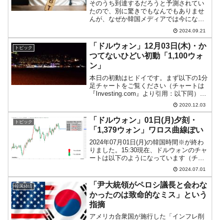
そのうち到達するだろうと予測されてい
たので、別に驚きでもなんでもありませ
んが、なぜか韓国メディアでは今になっ
て慌てふためくような記事を出していま
2024.09.21
す。例えば『毎日経済』は「『このまま
だと本当に韓国が滅びる』…1,200兆ウォ
「ドルウォン」12月03日(木)・か
トピック
ンの国の借金、"カ...
つてないひどい初動「1,100ウォ
ン」
本日の初動はヒドイです。まず以下の1分
足チャートをご覧ください（チャートは
『Investing.com』より引用：以下同）。
パラパラもいいところです。しかもウォ
2020.12.03
ン安方向へ戻しそうな感じは全くありま
せん。2020年12月03日(木)10：16...
「ドルウォン」01日(月)夕刻・
トピック
「1,379ウォン」ワロス曲線ぽい
2024年07月01日(月)の韓国時間※が終わ
りました。15:30現在、ドルウォンのチャ
ートは以下のようになっています（チャ
ートは『Investing.com』より引用）。陰
2024.07.01
線が伸びて1,380のキリ番が割られまし
た。現在のところ「1ドル＝...
「尹大統領がペロシ議長と会わな
韓国経済
かったのは致命的なミス」という
指摘
アメリカ合衆国が施行した「インフレ削