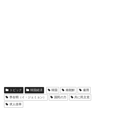
トピック
韓国経済
韓国
南朝鮮
雇用
李在明（イ・ジェミョン）
国民の力
共に民主党
求人倍率