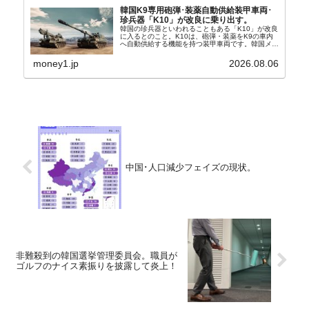
韓国K9専用砲弾･装薬自動供給装甲車両･
珍兵器「K10」が改良に乗り出す。
韓国の珍兵器といわれることもある「K10」が改良
に入るとのこと。K10は、砲弾・装薬をK9の車内
へ自動供給する機能を持つ装甲車両です。韓国メデ
ィア『Chosun Biz』が報じていますので、同記事
から以下に一部を引きます。2005年に初めて...
money1.jp
2026.08.06
中国･人口減少フェイズの現状。
非難殺到の韓国選挙管理委員会。職員が
ゴルフのナイス素振りを披露して炎上！