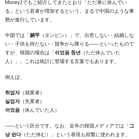
ータセンター整備」⇒ だから無理だってば。
Money1でもご紹介してきたとおり「ただ単に休んでい
る」という若者が増加するという、まるで中国のような事
JPモルガン「韓国レバレッジETFの清算は
『Money1』
ほぼ終わった」
態が進行しています。
韓国『国民年金公団』株価暴落で200兆蒸
『Money1』
中国では「
躺平
（タンピン）」で、出世しない・結婚しな
発。
い・子供を持たない・競争から降りる――といったもので
韓国政府「ニセＫ-ブランドを通報しようキ
『Money1』
ャンペーン」⇒ あの名物教授も登場！
すが、韓国の場合は「
쉬었음 청년
（ただ休んでいた
人）」。これは統計に登場する言葉でもあります。
韓国「橋が落ちました」⇒ 耐久性「なさす
『Money1』
ぎ」では。
例えば、
韓国鉄鋼最大手『POSCO』ズブズブ沈む。
『Money1』
営業利益80.2％も減少
취업자
（就業者）
米国下院「韓国の公務員個人をターゲット
『Money1』
실업자
（失業者）
にぶん殴る法案」提出！⇒ クーパン問題は合衆国企業に対
쉬었음
（休んでいた人）
する差別。許してはおかぬ
韓国ボンクラ政策室長･金容範、株価暴落に
『Money1』
――という区分です。なお、近年の韓国メディアでは「
그
他人事のような発言。
냥 쉰다
（ただ休む）」という表現も頻繁に使われます。
韓国半導体『SKハイニックス』2026年2Qの
『Money1』