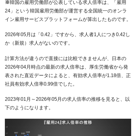
※
韓国の雇用労働部が公表している求人倍率は、「雇用
全て勝つといくら？ 競馬GI競走で勝利騎手がもら
Fact1
24」という韓国雇用労働部が運営する全国統一のオンラ
える賞金とは？
イン雇用サービスプラットフォームが算出したものです。
平成仮面ライダーの意外すぎるモチーフとは？
Fact1
発表から2日で大崩壊、鳴かず飛ばずに終わりそう
Fact1
2026年05月は「0.42」ですから、求人者1人につき0.42し
なスーパーリーグとは？
か（新規）求人がないのです。
日本人マスターズ挑戦の歴史。松山以前に最高位
Fact1
だった選手とは？
計算方法が違うので直接には比較できませんが、日本の
2026年04月時点の最新の求人倍率は、厚生労働省から発
甲子園通算本塁打、最多の清原に次いで多く打っ
Fact1
ている意外な選手とは？
表された直近データによると、有効求人倍率が1.18倍、正
社員有効求人倍率0.99倍でした。
セレクトセールの高額取引馬が稼いだ金額とは？
Fact1
2023年01月～2026年05月の求人倍率の推移を見ると、以
下のようになります。