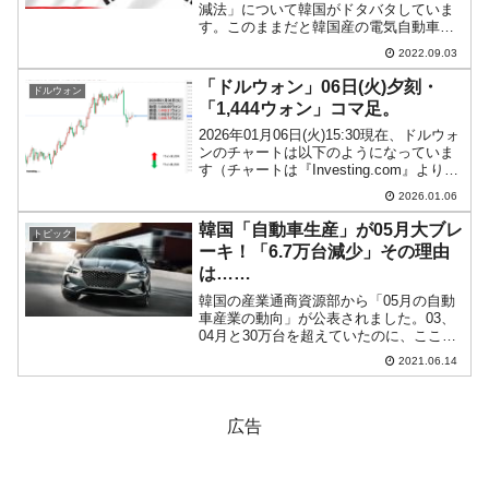
減法」について韓国がドタバタしていま
す。このままだと韓国産の電気自動車に
補助金が出なくなり（正確には購入者が
2022.09.03
税額控除が受けられなくなり）、売れな
くなるかもしれないからです。韓国企業
「ドルウォン」06日(火)夕刻・
ドルウォン
がバイデン大統領に多くの...
「1,444ウォン」コマ足。
2026年01月06日(火)15:30現在、ドルウォ
ンのチャートは以下のようになっていま
す（チャートは『Investing.com』より引
用）。残念ながらコマ足になってしまい
2026.01.06
ました。現在のところ「1ドル＝1,444ウ
ォン」近辺の攻防となって...
韓国「自動車生産」が05月大ブレ
トピック
ーキ！「6.7万台減少」その理由
は……
韓国の産業通商資源部から「05月の自動
車産業の動向」が公表されました。03、
04月と30万台を超えていたのに、ここに
きて大ブレーキです。2021年05月国内自
2021.06.14
動車生産：25万6,272台（対前年同期比：
10.9％増加）だったのですが、対前年...
広告