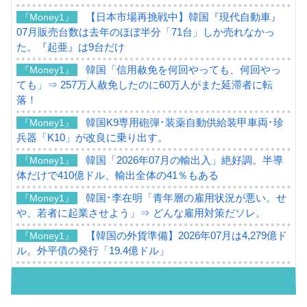
【日本市場再挑戦中】韓国『現代自動車』
『Money1』
07月販売台数は去年のほぼ半分「71台」しか売れなかっ
た。『起亜』は9台だけ
韓国「信用赦免を何回やっても、何回やっ
『Money1』
ても」⇒ 257万人赦免したのに60万人がまた延滞者に転
落！
韓国K9専用砲弾･装薬自動供給装甲車両･珍
『Money1』
兵器「K10」が改良に乗り出す。
韓国「2026年07月の輸出入」絶好調。半導
『Money1』
体だけで410億ドル、輸出全体の41％もある
韓国･李在明「青年層の雇用状況が悪い。せ
『Money1』
や、若者に起業させよう」⇒ どんな雇用対策だソレ。
【韓国の外貨準備】2026年07月は4,279億ド
『Money1』
ル。外平債の発行「19.4億ドル」
韓国「ここは北朝鮮なのか。選管がサーバ
『Money1』
ーにウソのデータを入力したのは明白だ」