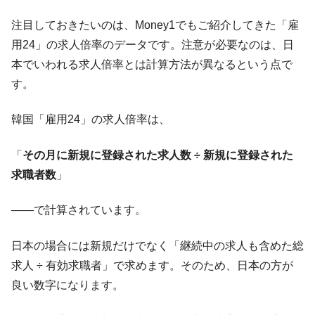
業績「史上最高益」当期純利益は前年同期比13.4倍に。
注目しておきたいのは、Money1でもご紹介してきた「雇
韓国･加徳島新国際空港「またも暗礁」の危
『Money1』
用24」の求人倍率のデータです。注意が必要なのは、日
機 ⇒ 10.7兆では損が出るからできない。
本でいわれる求人倍率とは計算方法が異なるという点で
【速報】韓国株式市場の暴落・本日07月29
『Money1』
す。
日(水)もサイドカー・サーキットブレイカーの二段コンボ
発動！
韓国「雇用24」の求人倍率は、
IT産業は人を雇用する効果は低い。全産業の
『Money1』
半分未満しか雇用を生まない
「
その月に新規に登録された求人数 ÷ 新規に登録された
韓国「株式市場が賭博場のように変質した
『Money1』
求職者数
」
のは政界の責任だ」
日本の誇る海洋資源調査船『白嶺』は先進技術の
Fact1
――で計算されています。
塊！
日本の場合には新規だけでなく「継続中の求人も含めた総
夏の甲子園、優勝校を最も多く輩出している都道
Fact1
府県とは？
求人 ÷ 有効求職者」で求めます。そのため、日本の方が
良い数字になります。
今話題の「楽天ライオンズ」とは？
Fact1
奇跡の毛色「白毛馬」とは？
Fact1