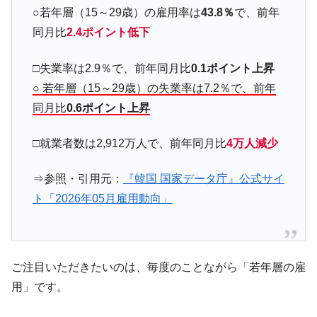
○若年層（15～29歳）の雇用率は
43.8％
で、前年
韓国製造業「半導体絶好調」のウラで他業
『Money1』
種は全般的「不調」⇒ PSIが示す現況は決して良くない。
同月比
2.4ポイント低下
【米韓激突案件】韓国消費者院が『クーパ
『Money1』
□失業率は2.9％で、前年同月比
0.1ポイント上昇
ン』1人当たり賠償10万ウォンを認定 ⇒ 総額3兆7,000億
○ 若年層（15～29歳）の失業率は7.2％で、前年
韓国で猛暑。南東部では干ばつ
『Money1』
同月比
0.6ポイント上昇
韓国型イージス搭載の次世代駆逐艦
『Money1』
「KDDX」1番艦、2032年竣工と公示
□就業者数は2,912万人で、前年同月比
4万人減少
【対日本円】ウォン安が急進！ 日米の協調
『Money1』
に韓国がいっちょがみしたのでは。
⇒参照・引用元：
『韓国 国家データ庁』公式サイ
韓国政府『BYD』車への補助金を全廃 ⇒ 実
『Money1』
ト「2026年05月雇用動向」
は韓国で『BYD』車は売れている。6カ月で対前年同期比
1.9倍！
在韓米国大使スティールが着韓！⇒ さっそ
『Money1』
く空港に詰めかけ「出て行け！」「極右勢力」のプラカー
ご注目いただきたいのは、毎度のことながら「若年層の雇
ドを掲げる「在韓反米勢力」
用」です。
韓国政府「2035年までに18.4GW規模のAIデ
『Money1』