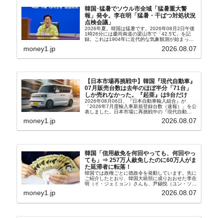
韓国･猛暑でソウル市全域「猛暑重大警
報」発令。李在明「猛暑・干ばつ対処状況
点検会議」
2026年夏。韓国は猛暑です。2026年08月2日午後
1時26分には慶尚南道の梁山市で「42.5℃」を記
録。これは1904年に近代的な気象観測が始まって
以来の韓国史上最高気温です。08月04日には、ソ
money1.jp
2026.08.07
ウル市全域への「猛暑重大警報」が発令され...
【日本市場再挑戦中】韓国『現代自動車』
07月販売台数は去年のほぼ半分「71台」
しか売れなかった。『起亜』は9台だけ
2026年08月06日、『日本自動車輸入組合』が
「2026年7月度輸入車新規登録台数（速報）」を公
表しました。日本市場に再挑戦中の『現代自動
車』、また日本市場を攻略したい『BYD』の販売
money1.jp
2026.08.07
台数はこの中に捉えられているはずです。先月から
は韓国の...
韓国「信用赦免を何回やっても、何回やっ
ても」⇒ 257万人赦免したのに60万人がま
た延滞者に転落！
韓国では政権ごとに徳政令を発動しています。先に
ご紹介したとおり、韓国大統領に成りおおせた李在
明（イ・ジェミョン）さんも、尹錫悦（ユン・ソギ
ョル）前政権が行った――「新出発基金」をバッド
money1.jp
2026.08.07
バンクにして不良債権の買い取りを行い、分割償還
や元利減免...