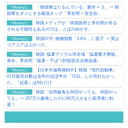
「韓国軍はたるんでいる」案件 × ２。⇒ 韓
『Money1』
国軍をダメにする最強タッグ「李在明 + 安圭伯」
韓国メディアが「韓国政府と李在明が吊る
『Money1』
される可能性もあるのでは」とほのめかす。
韓国07月･物価指数「2.8％」に低下 ⇒ 実は
『Money1』
コアコアは上がった。
韓国･猛暑でソウル市全域「猛暑重大警報」
『Money1』
発令。李在明「猛暑・干ばつ対処状況点検会議」
【日本市場再挑戦中】韓国『現代自動車』
『Money1』
07月販売台数は去年のほぼ半分「71台」しか売れなかっ
た。『起亜』は9台だけ
韓国「信用赦免を何回やっても、何回やっ
『Money1』
ても」⇒ 257万人赦免したのに60万人がまた延滞者に転
落！
韓国K9専用砲弾･装薬自動供給装甲車両･珍
『Money1』
兵器「K10」が改良に乗り出す。