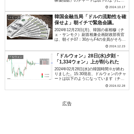
株価指数）のチャートは以下のようにな
っています（チャートは
2024.10.17
『Investing.com』より引用）。アゲて始
まりましたが、現在のところ陰線。
韓国金融当局「ドルの流動性を確
トピック
KOSP...
保せよ」朝イチで緊急会議。
2024年12月23日(月)、韓国の崔相穆（チ
ェ・サンモク）副首相兼企画財政部長官
は、朝イチ07：30からF4の全員がそろう
緊急マクロ経済・金融懸案会議を開催。
2024.12.23
韓国のF4崔相穆（チェ・サンモク）副首
相兼企画財政部長官（←頑張っている
「ドルウォン」28日(水)夕刻・
ドルウォン
人）李昌...
「1,334ウォン」上が削られた
2024年02月28日(水)の韓国時間※が終わ
りました。15:30現在、ドルウォンのチャ
ートは以下のようになっています（チャ
ートは『Investing.com』より引用）。一
2024.02.28
時「1,337ウォン」までいったのですが、
戻されました。現在のとこ...
広告