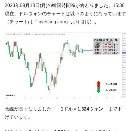
韓国「2026年07月の輸出入」絶好調。半導
『Money1』
2023年09月18日(月)の韓国時間
※
が終わりました。15:30
体だけで410億ドル、輸出全体の41％もある
現在、ドルウォンのチャートは以下のようになっています
韓国･李在明「青年層の雇用状況が悪い。せ
『Money1』
（チャートは『Investing.com』より引用）。
や、若者に起業させよう」⇒ どんな雇用対策だソレ。
【韓国の外貨準備】2026年07月は4,279億ド
『Money1』
ル。外平債の発行「19.4億ドル」
韓国「ここは北朝鮮なのか。選管がサーバ
『Money1』
ーにウソのデータを入力したのは明白だ」
韓国･李在明さっそく不動産対策で浅薄な発
『Money1』
言。
韓国は「中国と同じく」投資に不適格な国
『Money1』
だ。
『韓国銀行』が「金の保有量を増やしま
『Money1』
す」⇒「金を経由するドル入手」手段ではないのか？
陰線が長くなりました。「1ドル＝
1,324ウォン
」まで下
韓国･外為取引量「1日当たり1,214.4億ド
『Money1』
げています。
ル」まで拡大 ⇒ 海外資金の動きに強く左右される状態
韓国･帰ってきた李在明。李在明を支持しな