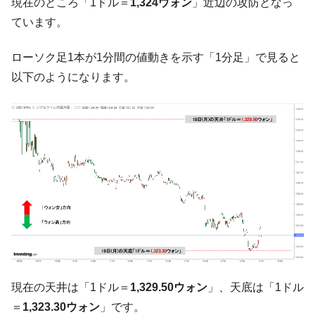
『Money1』
現在のところ「1ドル＝
1,324ウォン
」近辺の攻防となっ
い「50.5％」に上昇
ています。
韓国大統領府ボンクラ政策室長が告発され
『Money1』
た ⇒ 国家が行った恐るべき株価操作であり、空前の国政壟
ローソク足1本が1分間の値動きを示す「1分足」で見ると
断
以下のようになります。
韓国･警察職員が「丸刈りになって抗議活
『Money1』
動」
中国だけが鉄鋼輸出を異常増加させる ⇒ 中
『Money1』
国の過剰生産が世界を蝕む。
韓国製造業「半導体絶好調」のウラで他業
『Money1』
種は全般的「不調」⇒ PSIが示す現況は決して良くない。
【米韓激突案件】韓国消費者院が『クーパ
『Money1』
ン』1人当たり賠償10万ウォンを認定 ⇒ 総額3兆7,000億
韓国で猛暑。南東部では干ばつ
『Money1』
韓国型イージス搭載の次世代駆逐艦
『Money1』
「KDDX」1番艦、2032年竣工と公示
現在の天井は「1ドル＝
1,329.50ウォン
」、天底は「1ドル
＝
1,323.30ウォン
」です。
【対日本円】ウォン安が急進！ 日米の協調
『Money1』