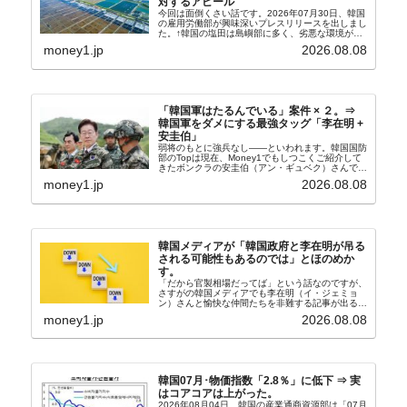
対するアピール
今回は面倒くさい話です。2026年07月30日、韓国
の雇用労働部が興味深いプレスリリースを出しまし
た。↑韓国の塩田は島嶼部に多く、劣悪な環境が一
般に見られることが少ないため、事件の発覚を妨げ
money1.jp
2026.08.08
たといわれます（後述）。これは、いわゆる「塩田
奴隷...
「韓国軍はたるんでいる」案件 × ２。⇒
韓国軍をダメにする最強タッグ「李在明 +
安圭伯」
弱将のもとに強兵なし――といわれます。韓国国防
部のTopは現在、Money1でもしつこくご紹介して
きたボンクラの安圭伯（アン・ギュベク）さんで
す。↑経済的無知蒙昧な李在明（イ・ジェミョン）
money1.jp
2026.08.08
さんと「韓国初の文官上がり」の国防部長官安圭伯
（アン...
韓国メディアが「韓国政府と李在明が吊る
される可能性もあるのでは」とほのめか
す。
「だから官製相場だってば」という話なのですが、
さすがの韓国メディアでも李在明（イ・ジェミョ
ン）さんと愉快な仲間たちを非難する記事が出るよ
うになっています。もちろん株価の暴落についてで
money1.jp
2026.08.08
『朝鮮日報』に面白い記事が出ています。「東西南
北」というコ...
韓国07月･物価指数「2.8％」に低下 ⇒ 実
はコアコアは上がった。
2026年08月04日、韓国の産業通商資源部は「07月