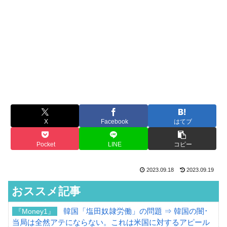
X
Facebook
はてブ
Pocket
LINE
コピー
2023.09.18
2023.09.19
おススメ記事
韓国「塩田奴隷労働」の問題 ⇒ 韓国の闇･
『Money1』
当局は全然アテにならない。これは米国に対するアピール