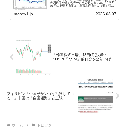
の消費者物価」のデータを公表しました。2026年
07月の消費者物価は、農畜水産物および石油類の
上昇率が鈍化したことなどにより、前年同月比
2.8％上昇（06月は3.2％）となり、上昇率は前...
money1.jp
2026.08.07
「韓国株式市場」18日(月)決着・
KOSPI「2,574」前日分を全部下げ
フィリピン「中国がサンゴを乱獲してい
る！」中国は「自国領海」と主張
ホーム
トピック