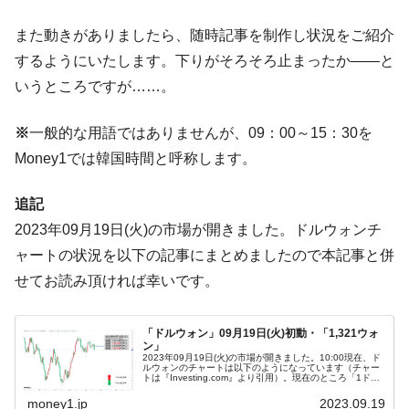
に韓国がいっちょがみしたのでは。
また動きがありましたら、随時記事を制作し状況をご紹介
韓国政府『BYD』車への補助金を全廃 ⇒ 実
『Money1』
するようにいたします。下りがそろそろ止まったか――と
は韓国で『BYD』車は売れている。6カ月で対前年同期比
1.9倍！
いうところですが……。
在韓米国大使スティールが着韓！⇒ さっそ
『Money1』
※
一般的な用語ではありませんが、09：00～15：30を
く空港に詰めかけ「出て行け！」「極右勢力」のプラカー
ドを掲げる「在韓反米勢力」
Money1では韓国時間と呼称します。
韓国政府「2035年までに18.4GW規模のAIデ
『Money1』
追記
ータセンター整備」⇒ だから無理だってば。
2023年09月19日(火)の市場が開きました。ドルウォンチ
JPモルガン「韓国レバレッジETFの清算は
『Money1』
ャートの状況を以下の記事にまとめましたので本記事と併
ほぼ終わった」
せてお読み頂ければ幸いです。
韓国『国民年金公団』株価暴落で200兆蒸
『Money1』
発。
「ドルウォン」09月19日(火)初動・「1,321ウォ
韓国政府「ニセＫ-ブランドを通報しようキ
『Money1』
ン」
ャンペーン」⇒ あの名物教授も登場！
2023年09月19日(火)の市場が開きました。10:00現在、ド
ルウォンのチャートは以下のようになっています（チャー
トは『Investing.com』より引用）。現在のところ「1ドル
韓国「橋が落ちました」⇒ 耐久性「なさす
『Money1』
＝1,321ウォン」近辺の攻防となっています。ローソク
足...
money1.jp
2023.09.19
ぎ」では。