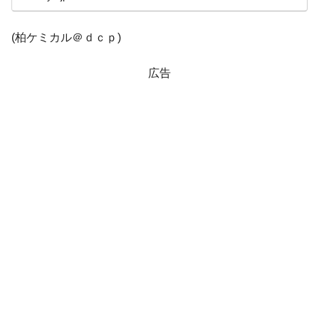
韓国鉄鋼最大手『POSCO』ズブズブ沈む。
『Money1』
(柏ケミカル＠ｄｃｐ)
営業利益80.2％も減少
米国下院「韓国の公務員個人をターゲット
『Money1』
広告
にぶん殴る法案」提出！⇒ クーパン問題は合衆国企業に対
する差別。許してはおかぬ
韓国ボンクラ政策室長･金容範、株価暴落に
『Money1』
他人事のような発言。
韓国半導体『SKハイニックス』2026年2Qの
『Money1』
業績「史上最高益」当期純利益は前年同期比13.4倍に。
日本の誇る海洋資源調査船『白嶺』は先進技術の
Fact1
塊！
夏の甲子園、優勝校を最も多く輩出している都道
Fact1
府県とは？
今話題の「楽天ライオンズ」とは？
Fact1
奇跡の毛色「白毛馬」とは？
Fact1