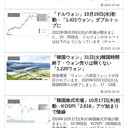
が、その地位が中国企業に脅かされる状
2021.07.02
況になってきました。具体的には『京東
方科技集团（BOE）』『華星光電技術
「ドルウォン」10月19日(水)初
トピック
（チャイナスター）』...
動・「1,421ウォン」ダブルトッ
プに
2022年08月29日(月)の市場が開きまし
た。10：05現在、ドルウォンのチャート
は以下のようになっています（チャート
は『Investing.com』より引用）。どうも
2022.10.19
ダブルトップになりました。現在のとこ
ろ「1ドル＝1,421ウォン」近辺...
「韓国ウォン」31日(火)韓国時間
トピック
終了・ウォン売りは弱くない
「1,220ウォン」
韓国通貨「ウォン」の高安トレンドが注
目されています。2020年03月31日(火)も
韓国時間※が終了しました。17：13現在
（日本時間）、ドルウォンチャートは以
2020.03.31
下のようになっています（チャートは
『Investing.com』より引用）。現在陰...
「韓国株式市場」10月17日(木)初
トピック
動・KOSPI「2,616」アゲ始まり
で陰線
2024年10月17日(木)の韓国株式市場が開
きました。10:09現在、KOSPI（韓国総合