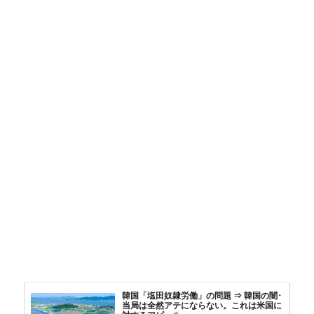
韓国「塩田奴隷労働」の問題 ⇒ 韓国の闇･
当局は全然アテにならない。これは米国に