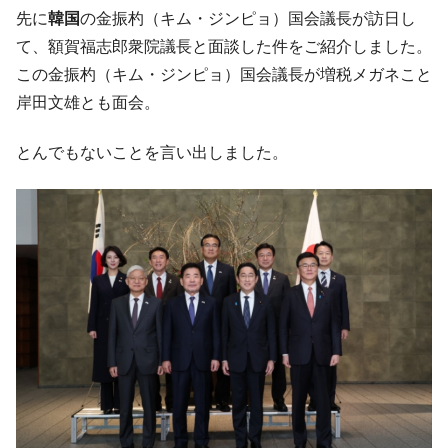
す」⇒「金を経由するドル入手」手段ではないのか？
先に
韓国
の金振杓（キム・ジンピョ）国会議長が訪日し
韓国･外為取引量「1日当たり1,214.4億ド
『Money1』
て、額賀福志郎衆院議長と面談した件をご紹介しました。
ル」まで拡大 ⇒ 海外資金の動きに強く左右される状態
この金振杓（キム・ジンピョ）国会議長が増税メガネこと
韓国･帰ってきた李在明。李在明を支持しな
『Money1』
岸田文雄とも面会。
い「50.5％」に上昇
韓国大統領府ボンクラ政策室長が告発され
『Money1』
とんでもないことを言い出しました。
た ⇒ 国家が行った恐るべき株価操作であり、空前の国政壟
断
韓国･警察職員が「丸刈りになって抗議活
『Money1』
動」
中国だけが鉄鋼輸出を異常増加させる ⇒ 中
『Money1』
国の過剰生産が世界を蝕む。
韓国製造業「半導体絶好調」のウラで他業
『Money1』
種は全般的「不調」⇒ PSIが示す現況は決して良くない。
【米韓激突案件】韓国消費者院が『クーパ
『Money1』
ン』1人当たり賠償10万ウォンを認定 ⇒ 総額3兆7,000億
韓国で猛暑。南東部では干ばつ