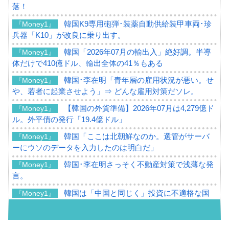
落！
韓国K9専用砲弾･装薬自動供給装甲車両･珍
『Money1』
兵器「K10」が改良に乗り出す。
韓国「2026年07月の輸出入」絶好調。半導
『Money1』
体だけで410億ドル、輸出全体の41％もある
韓国･李在明「青年層の雇用状況が悪い。せ
『Money1』
や、若者に起業させよう」⇒ どんな雇用対策だソレ。
【韓国の外貨準備】2026年07月は4,279億ド
『Money1』
ル。外平債の発行「19.4億ドル」
韓国「ここは北朝鮮なのか。選管がサーバ
『Money1』
ーにウソのデータを入力したのは明白だ」
韓国･李在明さっそく不動産対策で浅薄な発
『Money1』
言。
韓国は「中国と同じく」投資に不適格な国
『Money1』
だ。
『韓国銀行』が「金の保有量を増やしま
『Money1』