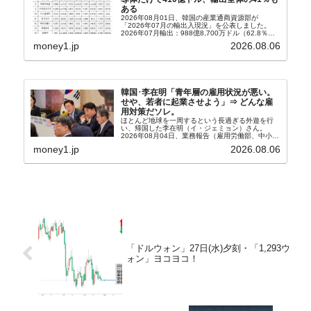
ある
2026年08月01日、韓国の産業通商資源部が
「2026年07月の輸出入現況」を公表しました。
2026年07月輸出：988億8,700万ドル（62.8％）
輸入：685億6,300万ドル（26.5％）貿易収支：
money1.jp
2026.08.06
303億2,400万ドル2026...
韓国･李在明「青年層の雇用状況が悪い。
せや、若者に起業させよう」⇒ どんな雇
用対策だソレ。
ほとんど地球を一周するという長過ぎる外遊を行
い、帰国した李在明（イ・ジェミョン）さん。
2026年08月04日、業務報告（雇用労働部、中小ベ
ンチャー企業部、公正取引委員会）を主催。この席
money1.jp
2026.08.06
上、韓国大統領に成りおおせた李在明（イ・ジェミ
ョン）さん...
「ドルウォン」27日(水)夕刻・「1,293ウ
ォン」ヨコヨコ！