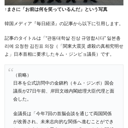
『Money1』
↑まさに「お前は何を笑っているんだ」という写真
韓国型イージス搭載の次世代駆逐艦
『Money1』
「KDDX」1番艦、2032年竣工と公示
韓国メディア『毎日経済』の記事から以下に引用します。
【対日本円】ウォン安が急進！ 日米の協調
『Money1』
に韓国がいっちょがみしたのでは。
記事のタイトルは「“관동대학살 진상 규명합시다” 일본총
韓国政府『BYD』車への補助金を全廃 ⇒ 実
『Money1』
리에 요청한 김진표 의장（「関東大震災 虐殺の真相究明せ
は韓国で『BYD』車は売れている。6カ月で対前年同期比
1.9倍！
よ」日本首相に要求したキム・ジンピョ議長）です。
在韓米国大使スティールが着韓！⇒ さっそ
『Money1』
く空港に詰めかけ「出て行け！」「極右勢力」のプラカー
（前略）
ドを掲げる「在韓反米勢力」
日本を公式訪問中の金鎭杓（キム・ジンポ）国会
韓国政府「2035年までに18.4GW規模のAIデ
『Money1』
議長が27日午前、岸田文雄内閣総理大臣代理と面
ータセンター整備」⇒ だから無理だってば。
会した。
JPモルガン「韓国レバレッジETFの清算は
『Money1』
ほぼ終わった」
金議長は「今年7回の首脳会談を通じて両国関係
韓国『国民年金公団』株価暴落で200兆蒸
『Money1』
が改善され、未来志向的な関係へ進むことができ
発。