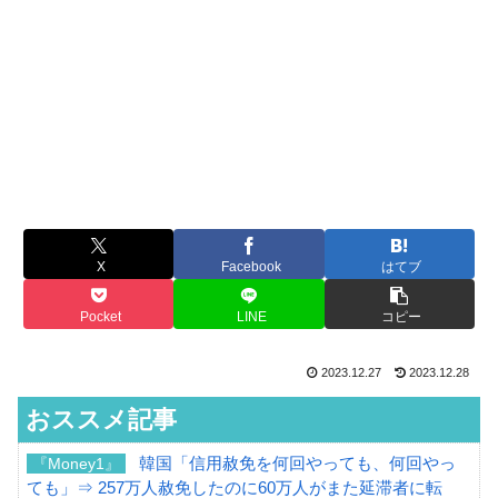
X
Facebook
はてブ
Pocket
LINE
コピー
2023.12.27
2023.12.28
おススメ記事
韓国「信用赦免を何回やっても、何回やっ
『Money1』
ても」⇒ 257万人赦免したのに60万人がまた延滞者に転