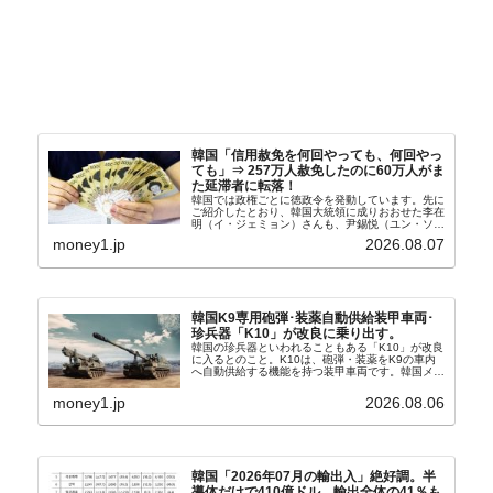
韓国「信用赦免を何回やっても、何回やっ
ても」⇒ 257万人赦免したのに60万人がま
た延滞者に転落！
韓国では政権ごとに徳政令を発動しています。先に
ご紹介したとおり、韓国大統領に成りおおせた李在
明（イ・ジェミョン）さんも、尹錫悦（ユン・ソギ
ョル）前政権が行った――「新出発基金」をバッド
money1.jp
2026.08.07
バンクにして不良債権の買い取りを行い、分割償還
や元利減免...
韓国K9専用砲弾･装薬自動供給装甲車両･
珍兵器「K10」が改良に乗り出す。
韓国の珍兵器といわれることもある「K10」が改良
に入るとのこと。K10は、砲弾・装薬をK9の車内
へ自動供給する機能を持つ装甲車両です。韓国メデ
ィア『Chosun Biz』が報じていますので、同記事
から以下に一部を引きます。2005年に初めて...
money1.jp
2026.08.06
韓国「2026年07月の輸出入」絶好調。半
導体だけで410億ドル、輸出全体の41％も