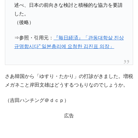
述べ、日本の前向きな検討と積極的な協力を要請
発動！
した。
IT産業は人を雇用する効果は低い。全産業の
『Money1』
（後略）
半分未満しか雇用を生まない
韓国「株式市場が賭博場のように変質した
『Money1』
⇒参照・引用元：
『毎日経済』「관동대학살 진상
のは政界の責任だ」
규명합시다” 일본총리에 요청한 김진표 의장」
韓国「2026年1Q 資金循環統計」面白い結果
『Money1』
に。
韓国化学企業最大手『ロッテケミカル』純
『Money1』
借入金が約8兆。信用格付け「ネガティブ」にダウン
さあ韓国から「ゆすり・たかり」の打診がきました。増税
日本の誇る海洋資源調査船『白嶺』は先進技術の
Fact1
メガネこと岸田文雄はどうするつもりなのでしょうか。
塊！
（吉田ハンチング＠ｄｃｐ）
夏の甲子園、優勝校を最も多く輩出している都道
Fact1
府県とは？
広告
今話題の「楽天ライオンズ」とは？
Fact1
奇跡の毛色「白毛馬」とは？
Fact1