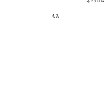
2021.02.16
『Investing.com』より引用）。ギャップ
アップして上昇しています。しかし、上
は削...
広告