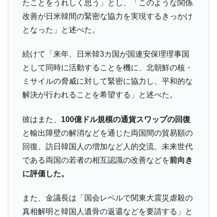
たことをうれしく思う」とし、「このような関係
韓国政府「ニセＫ-ブランドを通報しようキ
『Money1』
改善が日米韓間の緊密な協力を実現するきっかけ
ャンペーン」⇒ あの名物教授も登場！
となった」と述べた。
韓国「橋が落ちました」⇒ 耐久性「なさす
『Money1』
ぎ」では。
続けて「来年、日米韓3カ国が国連安保理理事国
韓国鉄鋼最大手『POSCO』ズブズブ沈む。
『Money1』
として同時に活動することを機に、北朝鮮の核・
営業利益80.2％も減少
ミサイルの脅威に対して緊密に協力し、平和的な
米国下院「韓国の公務員個人をターゲット
『Money1』
解決が行われることを希望する」と述べた。
にぶん殴る法案」提出！⇒ クーパン問題は合衆国企業に対
する差別。許してはおかぬ
彼はまた、
100億ドル規模の通貨スワップの回復
韓国ボンクラ政策室長･金容範、株価暴落に
『Money1』
と輸出障壁の解消などを通じた両国間の貿易額の
他人事のような発言。
回復、訪日韓国人の増加など人的交流、未来世代
韓国半導体『SKハイニックス』2026年2Qの
『Money1』
である両国の若者の相互認識の改善などを
前向き
業績「史上最高益」当期純利益は前年同期比13.4倍に。
に評価した。
韓国･加徳島新国際空港「またも暗礁」の危
『Money1』
機 ⇒ 10.7兆では損が出るからできない。
また、金議長は「国会レベルで関東大震災虐殺の
【速報】韓国株式市場の暴落・本日07月29
『Money1』
真相解明と韓国人遺骨の返還などを要請する」と
日(水)もサイドカー・サーキットブレイカーの二段コンボ