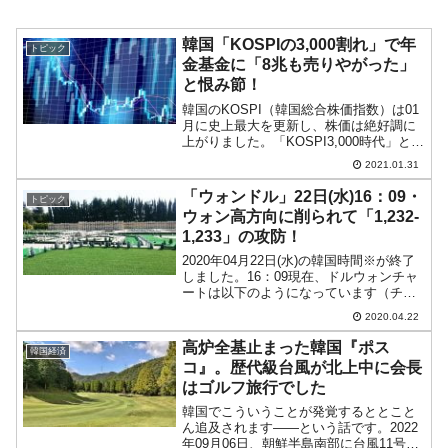
韓国「KOSPIの3,000割れ」で年
トピック
金基金に「8兆も売りやがった」
と恨み節！
韓国のKOSPI（韓国総合株価指数）は01
月に史上最大を更新し、株価は絶好調に
上がりました。「KOSPI3,000時代」とい
う惹句が韓国メディアで踊ったのもつか
2021.01.31
の間、2021年01月29日(金)は「3,000」を
割り込みました。結局2021...
「ウォンドル」22日(水)16：09・
トピック
ウォン高方向に削られて「1,232-
1,233」の攻防！
2020年04月22日(水)の韓国時間※が終了
しました。16：09現在、ドルウォンチャ
ートは以下のようになっています（チャ
ートは『Investing.com』より引用：以下
2020.04.22
同）。いまだウォン安方向への陽線では
ありますが、ローソク足の上はだい...
高炉全基止まった韓国『ポス
韓国経済
コ』。歴代級台風が北上中に会長
はゴルフ旅行でした
韓国でこういうことが発覚するととこと
ん追及されます――という話です。2022
年09月06日、朝鮮半島南部に台風11号が