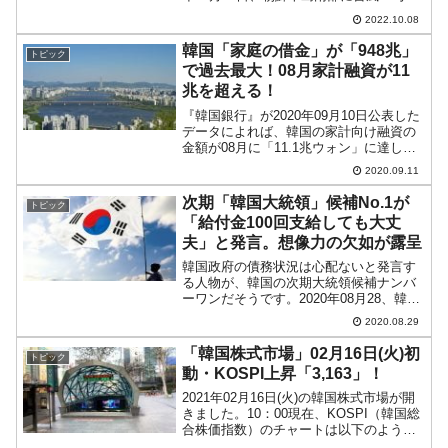
上陸し、韓国に甚大な被害をもたらしま
2022.10.08
した。事業に支障を来す企業が続出し、
中でも韓国を代表する鉄鋼メーカー
韓国「家庭の借金」が「948兆」
トピック
『POSCO（ポス...
で過去最大！08月家計融資が11
兆を超える！
『韓国銀行』が2020年09月10日公表した
データによれば、韓国の家計向け融資の
金額が08月に「11.1兆ウォン」に達しま
した。単月融資金額としては過去最大で
2020.09.11
す。融資というのは「返済しなければな
らない借金」です。住宅ローン：6.1兆ウ
次期「韓国大統領」候補No.1が
トピック
ォン（...
「給付金100回支給しても大丈
夫」と発言。想像力の欠如が露呈
韓国政府の債務状況は心配ないと発言す
る人物が、韓国の次期大統領候補ナンバ
ーワンだそうです。2020年08月28、韓国
メディア『朝鮮日報』に見逃せない記事
2020.08.29
が出ました。李在明（イ・ジェミョン）
京畿道知事の発言を取り上げたもので
「韓国株式市場」02月16日(火)初
トピック
す。以下に引用しま...
動・KOSPI上昇「3,163」！
2021年02月16日(火)の韓国株式市場が開
きました。10：00現在、KOSPI（韓国総
合株価指数）のチャートは以下のように
なっています（チャートは