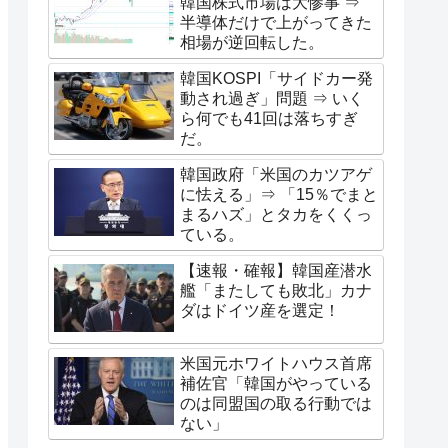
韓国株式市場は大惨事 ⇒
半導体だけで上がってきた
相場が逆回転した。
韓国KOSPI「サイドカー発
動され過ぎ」問題 ⇒ いく
ら何でも41回は落ちすぎ
だ。
韓国政府「米国のカツアゲ
に怯える」⇒ 「15％でまと
まるハズ」とタカをくくっ
ている。
【速報・確報】韓国産潜水
艦「またしても敗北」カナ
ダはドイツ産を選定！
米国元ホワイトハウス首席
補佐官「韓国がやっている
のは同盟国の取る行動では
ない」