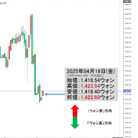
DX」1番艦、2032年竣工と公示
の協調に韓国がいっちょがみしたのでは。
⇒ 実は韓国で『BYD』車は売れている。6カ月で対前年同期比
さっそく空港に詰めかけ「出て行け！」「極右勢力」のプラカー
模のAIデータセンター整備」⇒ だから無理だってば。
清算はほぼ終わった」
兆蒸発。
うキャンペーン」⇒ あの名物教授も登場！
さすぎ」では。
む。営業利益80.2％も減少