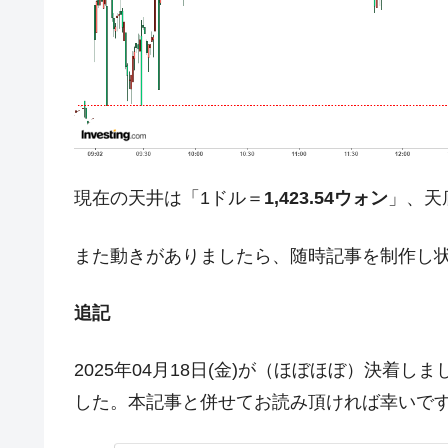
夏の甲子園、優勝校を最も多く輩出している
Fact1
今話題の「楽天ライオンズ」とは？
Fact1
奇跡の毛色「白毛馬」とは？
Fact1
全て勝つといくら？ 競馬GI競走で勝利騎手
Fact1
平成仮面ライダーの意外すぎるモチーフとは
Fact1
発表から2日で大崩壊、鳴かず飛ばずに終わ
Fact1
現在の天井は「1ドル＝
1,423.54ウォン
」、天
日本人マスターズ挑戦の歴史。松山以前に最
Fact1
また動きがありましたら、随時記事を制作し
甲子園通算本塁打、最多の清原に次いで多く
Fact1
セレクトセールの高額取引馬が稼いだ金額と
Fact1
追記
2025年04月18日(金)が（ほぼほぼ）決着
した。本記事と併せてお読み頂ければ幸いで