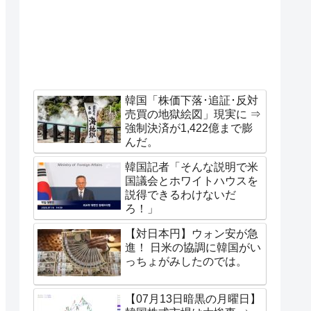
韓国「株価下落･追証･反対
売買の地獄絵図」現実に ⇒
強制決済が1,422億まで膨
んだ。
韓国記者「そんな説明で米
国議会とホワイトハウスを
説得できるわけないだ
ろ！」
【対日本円】ウォン安が急
進！ 日米の協調に韓国がい
っちょがみしたのでは。
【07月13日暗黒の月曜日】