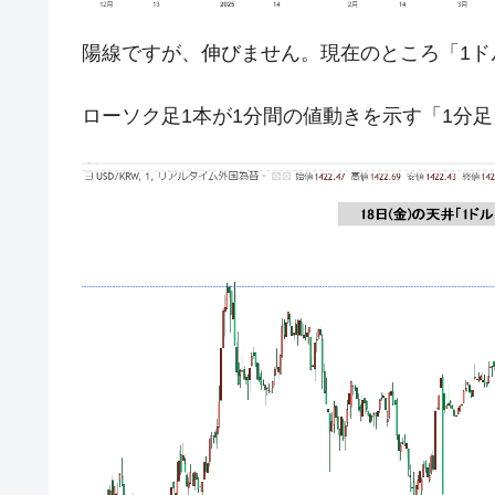
米国下院「韓国の公務員個人をターゲ
『Money1』
する差別。許してはおかぬ
陽線ですが、伸びません。現在のところ「1ド
韓国ボンクラ政策室長･金容範、株価
『Money1』
韓国半導体『SKハイニックス』2026
『Money1』
ローソク足1本が1分間の値動きを示す「1分
韓国･加徳島新国際空港「またも暗礁」の
『Money1』
【速報】韓国株式市場の暴落・本日07
『Money1』
発動！
IT産業は人を雇用する効果は低い。全
『Money1』
韓国「株式市場が賭博場のように変質
『Money1』
韓国「2026年1Q 資金循環統計」面白
『Money1』
韓国化学企業最大手『ロッテケミカル
『Money1』
韓国株式市場･暗黒の火曜日。サーキッ
『Money1』
日本の誇る海洋資源調査船『白嶺』は先進技
Fact1