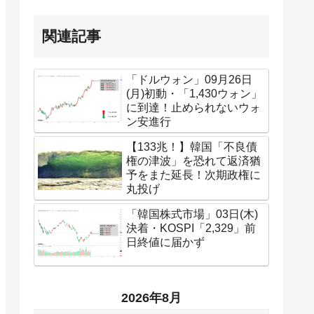
関連記事
「ドルウォン」09月26日
(月)初動・「1,430ウォン」
に到達！止められないウォ
ン安進行
【133兆！】韓国「不良債
権の津波」を恐れて返済猶
予をまた延長！次期政権に
丸投げ
「韓国株式市場」03日(木)
決着・KOSPI「2,329」前
日終値に届かず
2026年8月