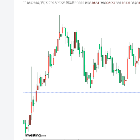
韓国型イージス搭載の次世代駆逐艦「KD
『Money1』
【対日本円】ウォン安が急進！ 日米
『Money1』
韓国政府『BYD』車への補助金を全廃 
『Money1』
1.9倍！
在韓米国大使スティールが着韓！⇒ 
『Money1』
ドを掲げる「在韓反米勢力」
韓国政府「2035年までに18.4GW規
『Money1』
JPモルガン「韓国レバレッジETFの
『Money1』
韓国『国民年金公団』株価暴落で200
『Money1』
韓国政府「ニセＫ-ブランドを通報しよ
『Money1』
韓国「橋が落ちました」⇒ 耐久性「な
『Money1』
韓国鉄鋼最大手『POSCO』ズブズブ沈
『Money1』