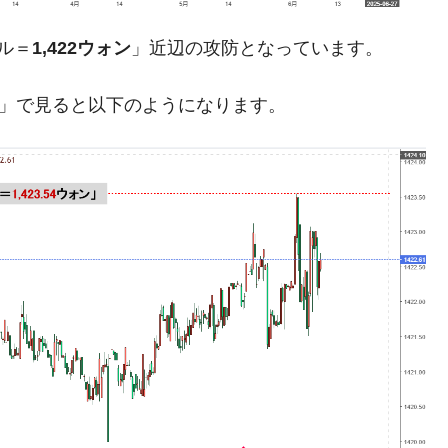
ットにぶん殴る法案」提出！⇒ クーパン問題は合衆国企業に対
ル＝
1,422ウォン
」近辺の攻防となっています。
暴落に他人事のような発言。
年2Qの業績「史上最高益」当期純利益は前年同期比13.4倍に。
足」で見ると以下のようになります。
危機 ⇒ 10.7兆では損が出るからできない。
月29日(水)もサイドカー・サーキットブレイカーの二段コンボ
産業の半分未満しか雇用を生まない
したのは政界の責任だ」
い結果に。
』純借入金が約8兆。信用格付け「ネガティブ」にダウン
トブレイカーも発動！ 半導体2銘柄の暴落
術の塊！