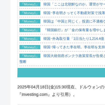
韓国「ここは北朝鮮なのか。選管がサ
『Money1』
韓国･李在明さっそく不動産対策で浅
『Money1』
韓国は「中国と同じく」投資に不適格
『Money1』
『韓国銀行』が「金の保有量を増やし
『Money1』
韓国･外為取引量「1日当たり1,214.
『Money1』
韓国･帰ってきた李在明。李在明を支持し
『Money1』
韓国大統領府ボンクラ政策室長が告発さ
『Money1』
壟断
韓国･警察職員が「丸刈りになって抗
『Money1』
中国だけが鉄鋼輸出を異常増加させる 
『Money1』
2025年04月18日(金)15:30現在、ドル
韓国製造業「半導体絶好調」のウラで他
『Money1』
『Investing.com』より引用）。
【米韓激突案件】韓国消費者院が『クーパ
『Money1』
韓国で猛暑。南東部では干ばつ
『Money1』