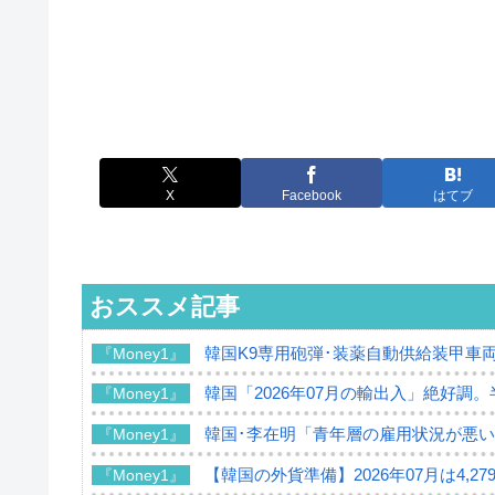
X
Facebook
はてブ
おススメ記事
韓国K9専用砲弾･装薬自動供給装甲車両
『Money1』
韓国「2026年07月の輸出入」絶好調
『Money1』
韓国･李在明「青年層の雇用状況が悪い
『Money1』
【韓国の外貨準備】2026年07月は4,2
『Money1』