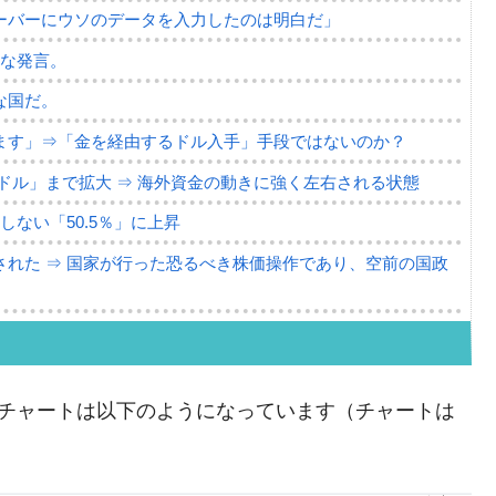
ーバーにウソのデータを入力したのは明白だ」
薄な発言。
な国だ。
ます」⇒「金を経由するドル入手」手段ではないのか？
4億ドル」まで拡大 ⇒ 海外資金の動きに強く左右される状態
ない「50.5％」に上昇
れた ⇒ 国家が行った恐るべき株価操作であり、空前の国政
議活動」
⇒ 中国の過剰生産が世界を蝕む。
ウォンのチャートは以下のようになっています（チャートは
業種は全般的「不調」⇒ PSIが示す現況は決して良くない。
ン』1人当たり賠償10万ウォンを認定 ⇒ 総額3兆7,000億