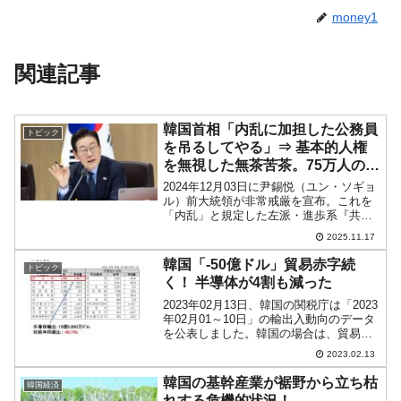
money1
関連記事
韓国首相「内乱に加担した公務員
トピック
を吊るしてやる」⇒ 基本的人権
を無視した無茶苦茶。75万人の公
務員に「自主的にお前のスマホを
2024年12月03日に尹錫悦（ユン・ソギョ
提出しろ」
ル）前大統領が非常戒厳を宣布。これを
「内乱」と規定した左派・進歩系『共に
民主党』・韓国大統領に成りおおせた李
2025.11.17
在明（イ・ジェミョン）さんと愉快な仲
間たちは、尹錫悦（ユン・ソギョル）さ
韓国「-50億ドル」貿易赤字続
トピック
んを吊るすのはも...
く！ 半導体が4割も減った
2023年02月13日、韓国の関税庁は「2023
年02月01～10日」の輸出入動向のデータ
を公表しました。韓国の場合は、貿易で
大きなもうけが出ないと国の経済が成立
2023.02.13
しませんから、毎月2回（11日と21日）
公表される貿易動向のデータは特に重要
韓国の基幹産業が裾野から立ち枯
韓国経済
で...
れする危機的状況！