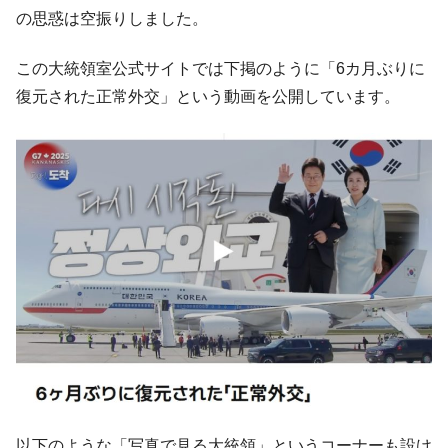
【対日本円】ウォン安が急進！ 日米の協調
『Money1』
の思惑は空振りしました。
に韓国がいっちょがみしたのでは。
韓国政府『BYD』車への補助金を全廃 ⇒ 実
『Money1』
この大統領室公式サイトでは下掲のように「6カ月ぶりに
は韓国で『BYD』車は売れている。6カ月で対前年同期比
復元された正常外交」という動画を公開しています。
1.9倍！
在韓米国大使スティールが着韓！⇒ さっそ
『Money1』
く空港に詰めかけ「出て行け！」「極右勢力」のプラカー
ドを掲げる「在韓反米勢力」
韓国政府「2035年までに18.4GW規模のAIデ
『Money1』
ータセンター整備」⇒ だから無理だってば。
JPモルガン「韓国レバレッジETFの清算は
『Money1』
ほぼ終わった」
韓国『国民年金公団』株価暴落で200兆蒸
『Money1』
発。
韓国政府「ニセＫ-ブランドを通報しようキ
『Money1』
ャンペーン」⇒ あの名物教授も登場！
韓国「橋が落ちました」⇒ 耐久性「なさす
『Money1』
以下のような「写真で見る大統領」というコーナーも設け