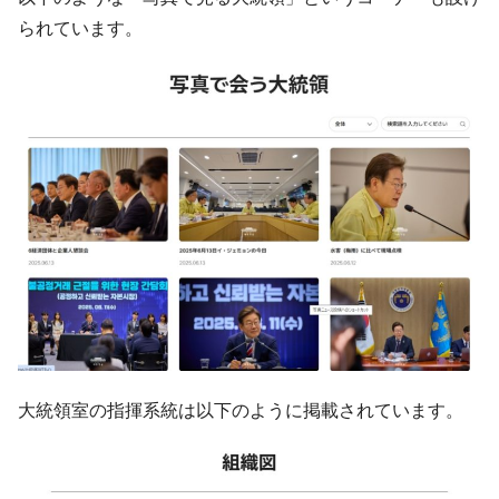
ぎ」では。
られています。
韓国鉄鋼最大手『POSCO』ズブズブ沈む。
『Money1』
営業利益80.2％も減少
米国下院「韓国の公務員個人をターゲット
『Money1』
にぶん殴る法案」提出！⇒ クーパン問題は合衆国企業に対
する差別。許してはおかぬ
韓国ボンクラ政策室長･金容範、株価暴落に
『Money1』
他人事のような発言。
韓国半導体『SKハイニックス』2026年2Qの
『Money1』
業績「史上最高益」当期純利益は前年同期比13.4倍に。
韓国･加徳島新国際空港「またも暗礁」の危
『Money1』
機 ⇒ 10.7兆では損が出るからできない。
【速報】韓国株式市場の暴落・本日07月29
『Money1』
日(水)もサイドカー・サーキットブレイカーの二段コンボ
大統領室の指揮系統は以下のように掲載されています。
発動！
IT産業は人を雇用する効果は低い。全産業の
『Money1』
半分未満しか雇用を生まない