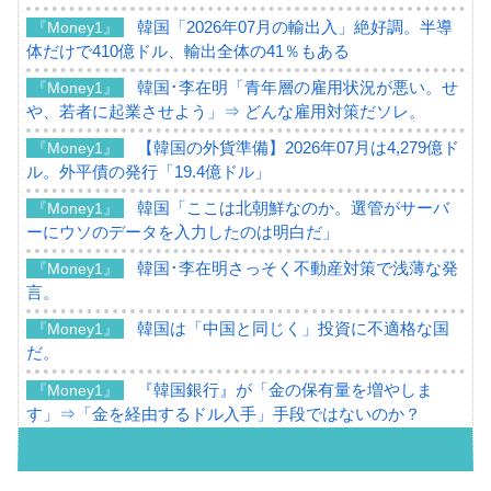
韓国「2026年07月の輸出入」絶好調。半導
『Money1』
体だけで410億ドル、輸出全体の41％もある
韓国･李在明「青年層の雇用状況が悪い。せ
『Money1』
や、若者に起業させよう」⇒ どんな雇用対策だソレ。
【韓国の外貨準備】2026年07月は4,279億ド
『Money1』
ル。外平債の発行「19.4億ドル」
韓国「ここは北朝鮮なのか。選管がサーバ
『Money1』
ーにウソのデータを入力したのは明白だ」
韓国･李在明さっそく不動産対策で浅薄な発
『Money1』
言。
韓国は「中国と同じく」投資に不適格な国
『Money1』
だ。
『韓国銀行』が「金の保有量を増やしま
『Money1』
す」⇒「金を経由するドル入手」手段ではないのか？
韓国･外為取引量「1日当たり1,214.4億ド
『Money1』
ル」まで拡大 ⇒ 海外資金の動きに強く左右される状態