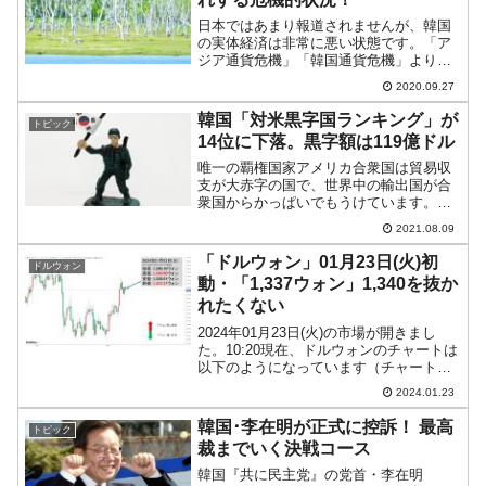
日本ではあまり報道されませんが、韓国
の実体経済は非常に悪い状態です。「ア
ジア通貨危機」「韓国通貨危機」よりも
状況は良くないという認識が広まりつつ
2020.09.27
あります。このままでは韓国の基幹産業
が枯死するという嘆きが韓国メディア
韓国「対米黒字国ランキング」が
トピック
『韓国日報』から出ています...
14位に下落。黒字額は119億ドル
唯一の覇権国家アメリカ合衆国は貿易収
支が大赤字の国で、世界中の輸出国が合
衆国からかっぱいでもうけています。特
にコロナ禍からの回復によって（物価の
2021.08.09
上昇もあって）2021年に入ってから各国
の貿易黒字額が大きくなりまました。な
「ドルウォン」01月23日(火)初
ドルウォン
んと25.3％も増加...
動・「1,337ウォン」1,340を抜か
れたくない
2024年01月23日(火)の市場が開きまし
た。10:20現在、ドルウォンのチャートは
以下のようになっています（チャートは
『Investing.com』より引用）。前日はな
2024.01.23
んとか陽線で締まりましたが、本日は現
在のところ陰線。「1ドル＝1,3...
韓国･李在明が正式に控訴！ 最高
トピック
裁までいく決戦コース
韓国『共に民主党』の党首・李在明