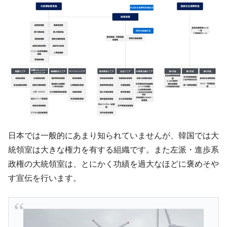
韓国「株式市場が賭博場のように変質した
『Money1』
のは政界の責任だ」
韓国「2026年1Q 資金循環統計」面白い結果
『Money1』
に。
韓国化学企業最大手『ロッテケミカル』純
『Money1』
借入金が約8兆。信用格付け「ネガティブ」にダウン
韓国株式市場･暗黒の火曜日。サーキットブ
『Money1』
レイカーも発動！ 半導体2銘柄の暴落
日本の誇る海洋資源調査船『白嶺』は先進技術の
Fact1
日本では一般的にあまり知られていませんが、韓国では大
塊！
統領室は大きな権力を有する組織です。また左派・進歩系
夏の甲子園、優勝校を最も多く輩出している都道
Fact1
政権の大統領室は、とにかく功績を過大なほどに褒めそや
府県とは？
す宣伝を行います。
今話題の「楽天ライオンズ」とは？
Fact1
奇跡の毛色「白毛馬」とは？
Fact1
全て勝つといくら？ 競馬GI競走で勝利騎手がもら
Fact1