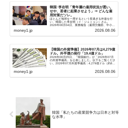
韓国･李在明「青年層の雇用状況が悪い。
せや、若者に起業させよう」⇒ どんな雇
用対策だソレ。
ほとんど地球を一周するという長過ぎる外遊を行
い、帰国した李在明（イ・ジェミョン）さん。
2026年08月04日、業務報告（雇用労働部、中小ベ
ンチャー企業部、公正取引委員会）を主催。この席
money1.jp
2026.08.06
上、韓国大統領に成りおおせた李在明（イ・ジェミ
ョン）さん...
【韓国の外貨準備】2026年07月は4,279億
ドル。外平債の発行「19.4億ドル」
2026年08月05日、『韓国銀行』が「2026年07月
の外貨準備高」を公表しました。以下をご覧くださ
い。2026年07月外貨準備高：4,279億ドル（約67
兆4,456億円）※前月比：+6億ドル＜＜内訳＞＞
⇒Securities：3,80...
money1.jp
2026.08.06
韓国「私たちの産業競争力は日本と対等
な水準」