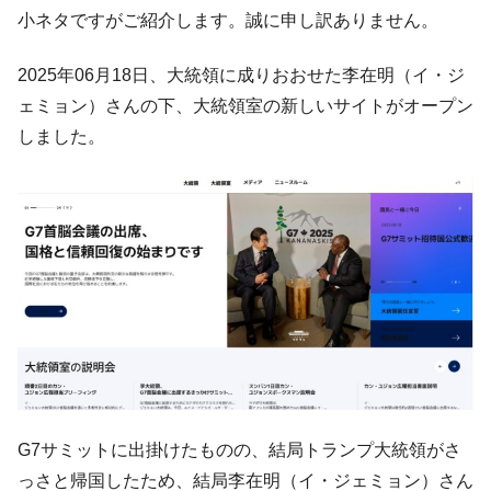
韓国･帰ってきた李在明。李在明を支持しな
小ネタですがご紹介します。誠に申し訳ありません。
『Money1』
い「50.5％」に上昇
2025年06月18日、大統領に成りおおせた李在明（イ・ジ
韓国大統領府ボンクラ政策室長が告発され
『Money1』
た ⇒ 国家が行った恐るべき株価操作であり、空前の国政壟
ェミョン）さんの下、大統領室の新しいサイトがオープン
断
しました。
韓国･警察職員が「丸刈りになって抗議活
『Money1』
動」
中国だけが鉄鋼輸出を異常増加させる ⇒ 中
『Money1』
国の過剰生産が世界を蝕む。
韓国製造業「半導体絶好調」のウラで他業
『Money1』
種は全般的「不調」⇒ PSIが示す現況は決して良くない。
【米韓激突案件】韓国消費者院が『クーパ
『Money1』
ン』1人当たり賠償10万ウォンを認定 ⇒ 総額3兆7,000億
韓国で猛暑。南東部では干ばつ
『Money1』
韓国型イージス搭載の次世代駆逐艦
『Money1』
G7サミットに出掛けたものの、結局トランプ大統領がさ
「KDDX」1番艦、2032年竣工と公示
っさと帰国したため、結局李在明（イ・ジェミョン）さん