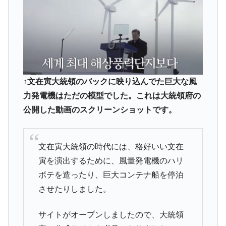
える賞金とは？
平成仮面ライダーの意外すぎるモチーフとは？
Fact1
発表から2日で大崩壊、鳴かず飛ばずに終わりそう
Fact1
なスーパーリーグとは？
日本人マスターズ挑戦の歴史。松山以前に最高位
Fact1
だった選手とは？
↑文在寅大統領のバックに映り込んでた巨大な風
甲子園通算本塁打、最多の清原に次いで多く打っ
Fact1
力発電機はただの模型でした。これは大統領府の
ている意外な選手とは？
公開した動画のスクリーンショットです。
セレクトセールの高額取引馬が稼いだ金額とは？
Fact1
文在寅大統領の時代には、格好いい文在
寅を演出するために、風量発電機のハリ
ボテを造ったり、巨大コンテナ船を停泊
させたりしました。
サイトがオープンしましたので、大統領