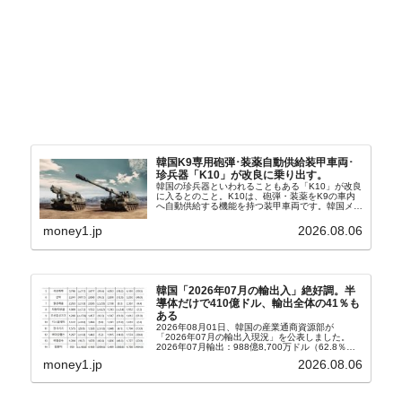
韓国K9専用砲弾･装薬自動供給装甲車両･
珍兵器「K10」が改良に乗り出す。
韓国の珍兵器といわれることもある「K10」が改良
に入るとのこと。K10は、砲弾・装薬をK9の車内
へ自動供給する機能を持つ装甲車両です。韓国メデ
ィア『Chosun Biz』が報じていますので、同記事
から以下に一部を引きます。2005年に初めて...
money1.jp
2026.08.06
韓国「2026年07月の輸出入」絶好調。半
導体だけで410億ドル、輸出全体の41％も
ある
2026年08月01日、韓国の産業通商資源部が
「2026年07月の輸出入現況」を公表しました。
2026年07月輸出：988億8,700万ドル（62.8％）
輸入：685億6,300万ドル（26.5％）貿易収支：
money1.jp
2026.08.06
303億2,400万ドル2026...