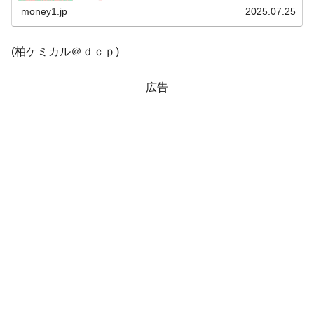
き...
money1.jp
2025.07.25
韓国『国民年金公団』株価暴落で200兆蒸
『Money1』
発。
(柏ケミカル＠ｄｃｐ)
韓国政府「ニセＫ-ブランドを通報しようキ
『Money1』
ャンペーン」⇒ あの名物教授も登場！
広告
韓国「橋が落ちました」⇒ 耐久性「なさす
『Money1』
ぎ」では。
韓国鉄鋼最大手『POSCO』ズブズブ沈む。
『Money1』
営業利益80.2％も減少
日本の誇る海洋資源調査船『白嶺』は先進技術の
Fact1
塊！
夏の甲子園、優勝校を最も多く輩出している都道
Fact1
府県とは？
今話題の「楽天ライオンズ」とは？
Fact1
奇跡の毛色「白毛馬」とは？
Fact1
全て勝つといくら？ 競馬GI競走で勝利騎手がもら
Fact1