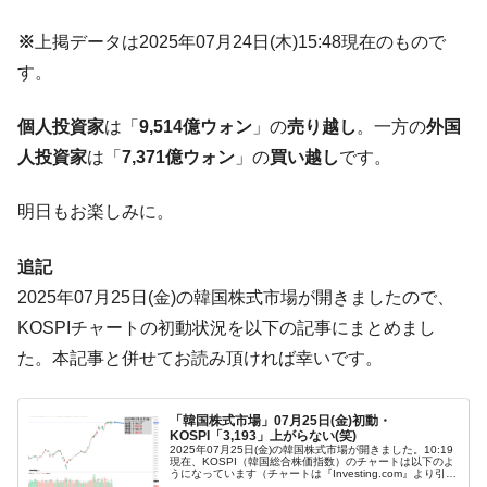
【米韓激突案件】韓国消費者院が『クーパ
『Money1』
ン』1人当たり賠償10万ウォンを認定 ⇒ 総額3兆7,000億
※
上掲データは2025年07月24日(木)15:48現在のもので
す。
韓国で猛暑。南東部では干ばつ
『Money1』
韓国型イージス搭載の次世代駆逐艦
『Money1』
個人投資家
は「
9,514億ウォン
」の
売り越し
。一方の
外国
「KDDX」1番艦、2032年竣工と公示
人投資家
は「
7,371億ウォン
」の
買い越し
です。
【対日本円】ウォン安が急進！ 日米の協調
『Money1』
に韓国がいっちょがみしたのでは。
明日もお楽しみに。
韓国政府『BYD』車への補助金を全廃 ⇒ 実
『Money1』
は韓国で『BYD』車は売れている。6カ月で対前年同期比
追記
1.9倍！
2025年07月25日(金)の韓国株式市場が開きましたので、
在韓米国大使スティールが着韓！⇒ さっそ
『Money1』
KOSPIチャートの初動状況を以下の記事にまとめまし
く空港に詰めかけ「出て行け！」「極右勢力」のプラカー
た。本記事と併せてお読み頂ければ幸いです。
ドを掲げる「在韓反米勢力」
韓国政府「2035年までに18.4GW規模のAIデ
『Money1』
「韓国株式市場」07月25日(金)初動・
ータセンター整備」⇒ だから無理だってば。
KOSPI「3,193」上がらない(笑)
2025年07月25日(金)の韓国株式市場が開きました。10:19
JPモルガン「韓国レバレッジETFの清算は
『Money1』
現在、KOSPI（韓国総合株価指数）のチャートは以下のよ
うになっています（チャートは『Investing.com』より引
ほぼ終わった」
用）。下げ始まりで陽線です。上掲チャートで見ていただ