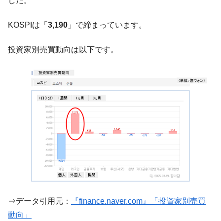
した。
『Money1』
だ。
KOSPIは「
3,190
」で締まっています。
『韓国銀行』が「金の保有量を増やしま
『Money1』
す」⇒「金を経由するドル入手」手段ではないのか？
投資家別売買動向は以下です。
韓国･外為取引量「1日当たり1,214.4億ド
『Money1』
ル」まで拡大 ⇒ 海外資金の動きに強く左右される状態
韓国･帰ってきた李在明。李在明を支持しな
『Money1』
い「50.5％」に上昇
韓国大統領府ボンクラ政策室長が告発され
『Money1』
た ⇒ 国家が行った恐るべき株価操作であり、空前の国政壟
断
韓国･警察職員が「丸刈りになって抗議活
『Money1』
動」
中国だけが鉄鋼輸出を異常増加させる ⇒ 中
『Money1』
国の過剰生産が世界を蝕む。
⇒データ引用元：
『finance.naver.com』「投資家別売買
韓国製造業「半導体絶好調」のウラで他業
『Money1』
種は全般的「不調」⇒ PSIが示す現況は決して良くない。
動向」