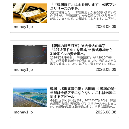
「『韓国銀行』は金を買います」公式プレ
スリリースの中身。
先にご紹介した「『韓国銀行』が金を買います」の
件ですが、『韓国銀行』から公式なプレスリリース
が出ていますので、ご紹介しておきます。以下が全
文和訳です。表題：韓国銀行、国内生産金の買い入
れ協力体制を構築□『韓国銀行』は、国内生産金の
money1.jp
2026.08.09
買い入れに...
【韓国の経常収支】過去最大の黒字
「497.3億ドル」を達成 ⇒ 株式市場から
316億ドルの資金流出。
2026年08月06日、『韓国銀行』が「2026年06
月」の国際収支統計を公示しました。当月は大きな
黒字を達成しました。以下をご覧ください。↑黄色
の傾向ペンでフォーカスしているのが2026年06月
money1.jp
2026.08.09
の経常収支です。2026年06月貿易収支：4...
韓国「塩田奴隷労働」の問題 ⇒ 韓国の闇･
当局は全然アテにならない。これは米国に
対するアピール
今回は面倒くさい話です。2026年07月30日、韓国
の雇用労働部が興味深いプレスリリースを出しまし
た。↑韓国の塩田は島嶼部に多く、劣悪な環境が一
般に見られることが少ないため、事件の発覚を妨げ
money1.jp
2026.08.08
たといわれます（後述）。これは、いわゆる「塩田
奴隷...