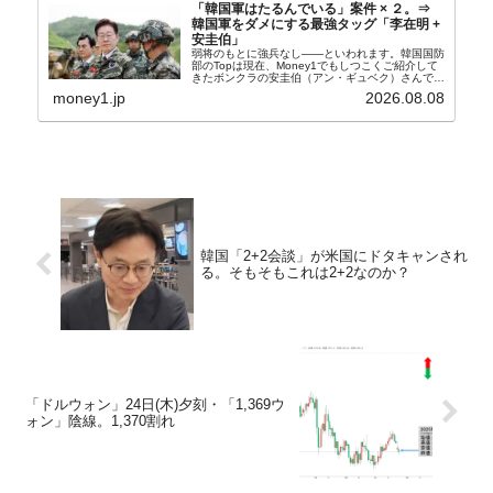
「韓国軍はたるんでいる」案件 × ２。⇒
韓国軍をダメにする最強タッグ「李在明 +
安圭伯」
弱将のもとに強兵なし――といわれます。韓国国防
部のTopは現在、Money1でもしつこくご紹介して
きたボンクラの安圭伯（アン・ギュベク）さんで
す。↑経済的無知蒙昧な李在明（イ・ジェミョン）
money1.jp
2026.08.08
さんと「韓国初の文官上がり」の国防部長官安圭伯
（アン...
韓国「2+2会談」が米国にドタキャンされ
る。そもそもこれは2+2なのか？
「ドルウォン」24日(木)夕刻・「1,369ウ
ォン」陰線。1,370割れ