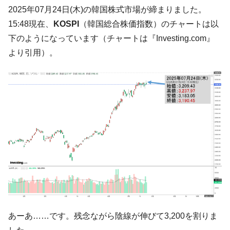
た。『起亜』は9台だけ
2025年07月24日(木)の韓国株式市場が締まりました。
韓国「信用赦免を何回やっても、何回やっ
『Money1』
15:48現在、
KOSPI
（韓国総合株価指数）のチャートは以
ても」⇒ 257万人赦免したのに60万人がまた延滞者に転
下のようになっています（チャートは『Investing.com』
落！
より引用）。
韓国K9専用砲弾･装薬自動供給装甲車両･珍
『Money1』
兵器「K10」が改良に乗り出す。
韓国「2026年07月の輸出入」絶好調。半導
『Money1』
体だけで410億ドル、輸出全体の41％もある
韓国･李在明「青年層の雇用状況が悪い。せ
『Money1』
や、若者に起業させよう」⇒ どんな雇用対策だソレ。
【韓国の外貨準備】2026年07月は4,279億ド
『Money1』
ル。外平債の発行「19.4億ドル」
韓国「ここは北朝鮮なのか。選管がサーバ
『Money1』
ーにウソのデータを入力したのは明白だ」
韓国･李在明さっそく不動産対策で浅薄な発
『Money1』
言。
あーあ……です。残念ながら陰線が伸びて3,200を割りま
韓国は「中国と同じく」投資に不適格な国