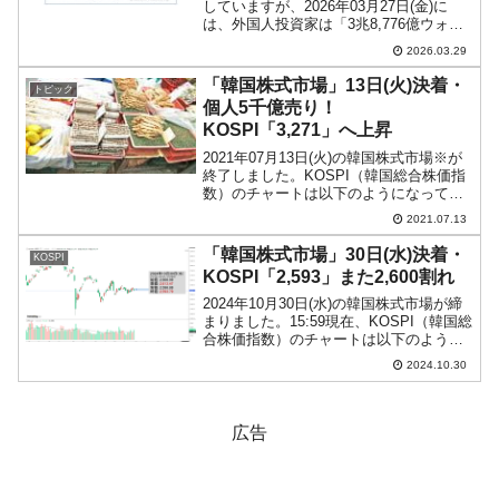
していますが、2026年03月27日(金)に
は、外国人投資家は「3兆8,776億ウォ
ン」も売り越しました。03月27日、外国
2026.03.29
人投資家の巨額売り越しに受けて立った
のが個人投資家で、「2兆7,447億...
「韓国株式市場」13日(火)決着・
トピック
個人5千億売り！
KOSPI「3,271」へ上昇
2021年07月13日(火)の韓国株式市場※が
終了しました。KOSPI（韓国総合株価指
数）のチャートは以下のようになってい
ます（チャートは『Investing.com』より
2021.07.13
引用：以下同）。窓埋めは終わりまし
た。KOSPIは「3,271」まで...
「韓国株式市場」30日(水)決着・
KOSPI
KOSPI「2,593」また2,600割れ
2024年10月30日(水)の韓国株式市場が締
まりました。15:59現在、KOSPI（韓国総
合株価指数）のチャートは以下のように
なっています（チャートは
2024.10.30
『Investing.com』より引用）。陰線が伸
びて、またしても2,600を割りました...
広告