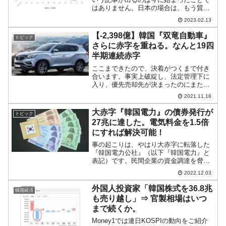
はありません。日本の場合は、もう貿易
に依存した国ではなくなっているのです
2023.02.13
が、韓国自身がまだ貿易依存国家である
ため、「貿易赤字なのできっと日本は大
【-2,398億】韓国『双竜自動車』
トピック
変なことになるぞ」と考え...
さらに赤字を重ねる。なんと19四
半期連続赤字
ここまできたので、決着がつくまで付き
合います。事実上破綻し、法定管理下に
入り、優先売却先が決まったのにまた一
悶着の韓国『双竜自動車』。2021年第3
2021.11.18
四半期の決算が出ました。そうなので
す。まだ稼働しているのです。以下が業
大赤字『韓国電力』の債券発行が
トピック
績です。2021年第3...
27兆に達した。電気料金を1.5倍
にすれば解決可能！
事の起こりは、やはり大赤字に転落した
『韓国電力公社』（以下『韓国電力』と
表記）です。民間企業の資金調達を脅か
す『韓国電力』『韓国電力』は2022年は
2022.12.03
通期で30兆ウォンの営業赤字に達するの
ではないかと見られています。このよう
外国人投資家「韓国株式を36.8兆
韓国経済
な赤字ではキャッシ...
も売り越し」⇒ 官製相場はいつ
まで続くか。
Money1では連日KOSPIの動向をご紹介