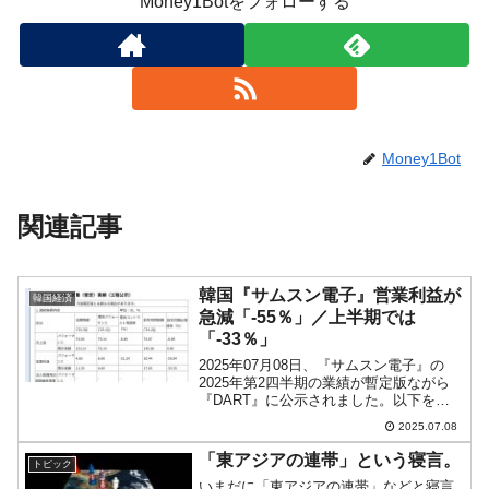
Money1Botをフォローする
Money1Bot
関連記事
韓国『サムスン電子』営業利益が
韓国経済
急減「-55％」／上半期では
「-33％」
2025年07月08日、『サムスン電子』の
2025年第2四半期の業績が暫定版ながら
『DART』に公示されました。以下をご
覧ください。2025年第2四半期総売上：
2025.07.08
74.0兆ウォン（-0.09％）営業利益：4.60
兆ウォン（-55.94％）20...
「東アジアの連帯」という寝言。
トピック
いまだに「東アジアの連帯」などと寝言