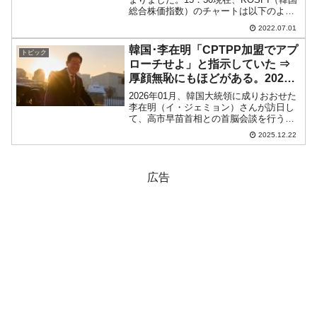
総合株価指数）のチャートは以下のよう
になっています（チャートは
2022.07.01
『Investing.com』より引用）。残念なが
ら長い陰線となりました。一時は2,30...
韓国･李在明「CPTPP加盟でアプ
トピック
ローチせよ」と指示していた ⇒
厚顔無恥にもほどがある。2026
年01月の日韓首脳会談で迎撃だ
2026年01月、韓国大統領に成りおおせた
李在明（イ・ジェミョン）さんが訪日し
て、高市早苗首相との首脳会談を行うこ
とが予定されています。しかも高市首相
2025.12.22
の故郷である「奈良」で行われる――と
いうのです（現在調整中）。韓国側は、
この際に「CPTP...
広告