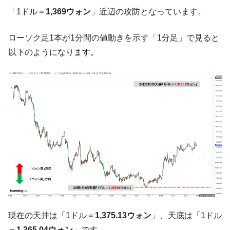
韓国政府『BYD』車への補助金を全廃 ⇒ 実
『Money1』
「1ドル＝
1,369ウォン
」近辺の攻防となっています。
は韓国で『BYD』車は売れている。6カ月で対前年同期比
1.9倍！
ローソク足1本が1分間の値動きを示す「1分足」で見ると
在韓米国大使スティールが着韓！⇒ さっそ
『Money1』
以下のようになります。
く空港に詰めかけ「出て行け！」「極右勢力」のプラカー
ドを掲げる「在韓反米勢力」
韓国政府「2035年までに18.4GW規模のAIデ
『Money1』
ータセンター整備」⇒ だから無理だってば。
JPモルガン「韓国レバレッジETFの清算は
『Money1』
ほぼ終わった」
韓国『国民年金公団』株価暴落で200兆蒸
『Money1』
発。
韓国政府「ニセＫ-ブランドを通報しようキ
『Money1』
ャンペーン」⇒ あの名物教授も登場！
韓国「橋が落ちました」⇒ 耐久性「なさす
『Money1』
ぎ」では。
現在の天井は「1ドル＝
1,375.13ウォン
」、天底は「1ドル
韓国鉄鋼最大手『POSCO』ズブズブ沈む。
『Money1』
＝
1,365.04ウォン
」です。