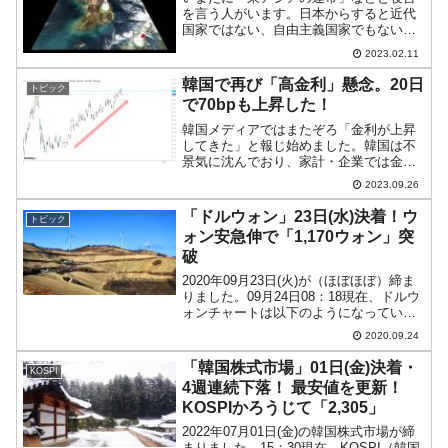
を言う人がいます。日本からすると近代
国家ではない、自由主義国家でもない国
との連帯などできるわけがありません。
2023.02.11
その国を成立させている根本部分の秩
序・ルールが違うのになぜ連帯などでき
韓国で再び「高金利」懸念。20日
トピック
るでしょうか。もう何度だっ...
で70bpも上昇した！
韓国メディアではまたぞろ「金利が上昇
してきた」と報じ始めました。韓国は不
景気に沈んでおり、家計・企業では金融
機関からの融資に頼り切っている層が増
2023.09.26
えています。そのため、金利が上がるの
は困るのです。金利が上昇すると、企
「ドルウォン」23日(水)決着！ウ
トピック
業・家計共に資金調達の困難...
ォン安急伸で「1,170ウォン」突
破
2020年09月23日(火)が（ほぼほぼ）締ま
りました。09月24日08：18現在、ドルウ
ォンチャートは以下のようになっていま
す（チャートは『Investing.com』より引
2020.09.24
用：以下同）。長い陽線で締まりまし
た。一時「1,171ウォン」ま...
「韓国株式市場」01日(金)決着・
KOSPI
4週連続下落！ 最安値を更新！
KOSPIかろうじて「2,305」
2022年07月01日(金)の韓国株式市場が締
まりました。15：30現在、KOSPI（韓国