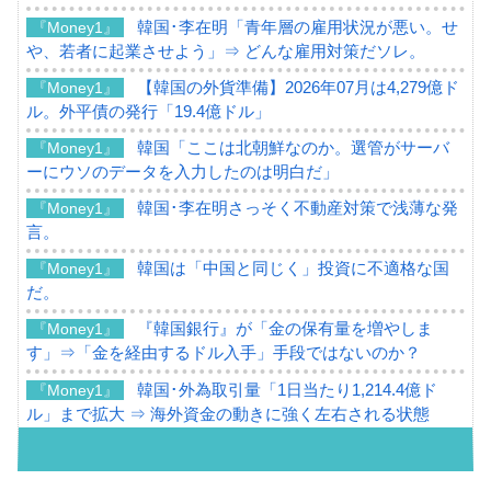
韓国･李在明「青年層の雇用状況が悪い。せ
『Money1』
や、若者に起業させよう」⇒ どんな雇用対策だソレ。
【韓国の外貨準備】2026年07月は4,279億ド
『Money1』
ル。外平債の発行「19.4億ドル」
韓国「ここは北朝鮮なのか。選管がサーバ
『Money1』
ーにウソのデータを入力したのは明白だ」
韓国･李在明さっそく不動産対策で浅薄な発
『Money1』
言。
韓国は「中国と同じく」投資に不適格な国
『Money1』
だ。
『韓国銀行』が「金の保有量を増やしま
『Money1』
す」⇒「金を経由するドル入手」手段ではないのか？
韓国･外為取引量「1日当たり1,214.4億ド
『Money1』
ル」まで拡大 ⇒ 海外資金の動きに強く左右される状態
韓国･帰ってきた李在明。李在明を支持しな
『Money1』
い「50.5％」に上昇