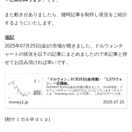
営業利益80.2％も減少
米国下院「韓国の公務員個人をターゲット
『Money1』
また動きがありましたら、随時記事を制作し状況をご紹介
にぶん殴る法案」提出！⇒ クーパン問題は合衆国企業に対
するようにいたします。
する差別。許してはおかぬ
韓国ボンクラ政策室長･金容範、株価暴落に
『Money1』
追記
他人事のような発言。
2025年07月25日(金)の市場が開きました。ドルウォンチ
韓国半導体『SKハイニックス』2026年2Qの
『Money1』
ャートの状況を以下の記事にまとめましたので本記事と併
業績「史上最高益」当期純利益は前年同期比13.4倍に。
せてお読み頂ければ幸いです。
韓国･加徳島新国際空港「またも暗礁」の危
『Money1』
機 ⇒ 10.7兆では損が出るからできない。
「ドルウォン」07月25日(金)初動・「1,373ウォ
ン」一応陽線。
【速報】韓国株式市場の暴落・本日07月29
『Money1』
2025年07月25日(金)の市場が開きました。10:00現在、ド
ルウォンのチャートは以下のようになっています（チャー
日(水)もサイドカー・サーキットブレイカーの二段コンボ
トは『Investing.com』より引用）。これからローソク足の
調整が入るかもしれませんが、前日は陽線で、本日はそれ
発動！
を受...
money1.jp
2025.07.25
IT産業は人を雇用する効果は低い。全産業の
『Money1』
半分未満しか雇用を生まない
(柏ケミカル＠ｄｃｐ)
韓国「株式市場が賭博場のように変質した
『Money1』
のは政界の責任だ」