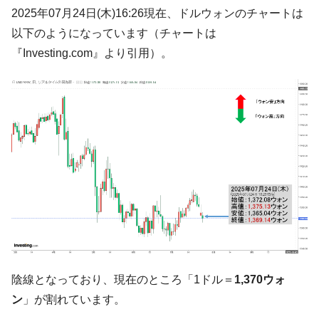
韓国大統領府ボンクラ政策室長が告発され
2025年07月24日(木)16:26現在、ドルウォンのチャートは
『Money1』
た ⇒ 国家が行った恐るべき株価操作であり、空前の国政壟
以下のようになっています（チャートは
断
『Investing.com』より引用）。
韓国･警察職員が「丸刈りになって抗議活
『Money1』
動」
中国だけが鉄鋼輸出を異常増加させる ⇒ 中
『Money1』
国の過剰生産が世界を蝕む。
韓国製造業「半導体絶好調」のウラで他業
『Money1』
種は全般的「不調」⇒ PSIが示す現況は決して良くない。
【米韓激突案件】韓国消費者院が『クーパ
『Money1』
ン』1人当たり賠償10万ウォンを認定 ⇒ 総額3兆7,000億
韓国で猛暑。南東部では干ばつ
『Money1』
韓国型イージス搭載の次世代駆逐艦
『Money1』
「KDDX」1番艦、2032年竣工と公示
陰線となっており、現在のところ「1ドル＝
1,370ウォ
【対日本円】ウォン安が急進！ 日米の協調
『Money1』
ン
」が割れています。
に韓国がいっちょがみしたのでは。