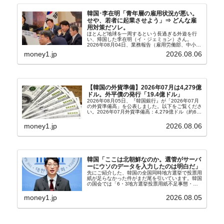
韓国･李在明「青年層の雇用状況が悪い。
せや、若者に起業させよう」⇒ どんな雇
用対策だソレ。
ほとんど地球を一周するという長過ぎる外遊を行
い、帰国した李在明（イ・ジェミョン）さん。
2026年08月04日、業務報告（雇用労働部、中小ベ
ンチャー企業部、公正取引委員会）を主催。この席
money1.jp
2026.08.06
上、韓国大統領に成りおおせた李在明（イ・ジェミ
ョン）さん...
【韓国の外貨準備】2026年07月は4,279億
ドル。外平債の発行「19.4億ドル」
2026年08月05日、『韓国銀行』が「2026年07月
の外貨準備高」を公表しました。以下をご覧くださ
い。2026年07月外貨準備高：4,279億ドル（約67
兆4,456億円）※前月比：+6億ドル＜＜内訳＞＞
⇒Securities：3,80...
money1.jp
2026.08.06
韓国「ここは北朝鮮なのか。選管がサーバ
ーにウソのデータを入力したのは明白だ」
先にご紹介した、韓国の全国同時地方選挙で投票用
紙が足らなかった件がまだ尾を引いています。韓国
の国会では「6・3地方選挙投票用紙不足事態・国
政調査特別委員会」が設けられ、調査を続けていま
す。『国民の力』の朱晋佑（チュ・ジヌ）議員はそ
money1.jp
2026.08.05
の委員の一...