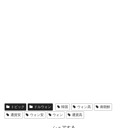
全て勝つといくら？ 競馬GI競走で勝利騎手がもら
Fact1
える賞金とは？
平成仮面ライダーの意外すぎるモチーフとは？
Fact1
発表から2日で大崩壊、鳴かず飛ばずに終わりそう
Fact1
なスーパーリーグとは？
日本人マスターズ挑戦の歴史。松山以前に最高位
Fact1
だった選手とは？
甲子園通算本塁打、最多の清原に次いで多く打っ
Fact1
ている意外な選手とは？
セレクトセールの高額取引馬が稼いだ金額とは？
Fact1
トピック
ドルウォン
韓国
ウォン高
南朝鮮
通貨安
ウォン安
ウォン
通貨高
シェアする