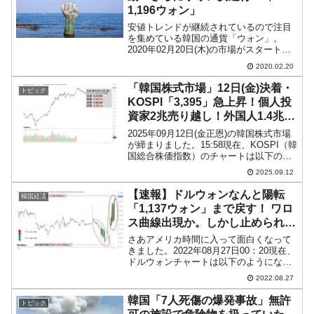
1,196ウォン」
安値トレンドが継続されているので注目
を集めている韓国の通貨「ウォン」。
2020年02月20日(木)の市場がスタートし
ましたが、10：33現在（日本時間）さら
2020.02.20
なるウォン安が進行しています。ドルウ
ォンチャートは以下になります（チャー
「韓国株式市場」12日(金)決着・
トピック
トは『Inv...
KOSPI「3,395」急上昇！個人投
資家2兆売り越し！外国人1.4兆買
い越し
2025年09月12日(金正恩)の韓国株式市場
が締まりました。15:58現在、KOSPI（韓
国総合株価指数）のチャートは以下のよ
うになっています（チャートは
2025.09.12
『Investing.com』より引用）。KOSPIは
「3,395」まで上昇して終わ...
【速報】ドルウォンなんと陽転
韓国経済
「1,137ウォン」まで戻す！ ワロ
ス曲線出現か。しかし止められな
い
さあアメリカ時間に入って面白くなって
きました。2022年08月27日00：20現在、
ドルウォンチャートは以下のようになっ
ています（チャートは『Investing.com』
2022.08.27
より引用：以下同）。スゴい下ヒゲが出
ています。一時「1ドル＝1,327...
韓国「7人死傷の爆発事故」無許
トピック