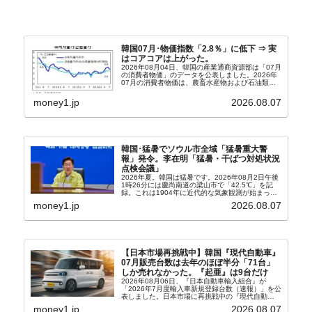
韓国07月･物価指数「2.8％」に低下 ⇒ 実
はコアコアは上がった。
2026年08月04日、韓国の産業通商資源部は「07月
の消費者物価」のデータを公表しました。2026年
07月の消費者物価は、農畜水産物および石油類の
上昇率が鈍化したことなどにより、前年同月比
2.8％上昇（06月は3.2％）となり、上昇率は前...
money1.jp
2026.08.07
韓国･猛暑でソウル市全域「猛暑重大警
報」発令。李在明「猛暑・干ばつ対処状況
点検会議」
2026年夏。韓国は猛暑です。2026年08月2日午後
1時26分には慶尚南道の梁山市で「42.5℃」を記
録。これは1904年に近代的な気象観測が始まって
以来の韓国史上最高気温です。08月04日には、ソ
money1.jp
2026.08.07
ウル市全域への「猛暑重大警報」が発令され...
【日本市場再挑戦中】韓国『現代自動車』
07月販売台数は去年のほぼ半分「71台」
しか売れなかった。『起亜』は9台だけ
2026年08月06日、『日本自動車輸入組合』が
「2026年7月度輸入車新規登録台数（速報）」を公
表しました。日本市場に再挑戦中の『現代自動
車』、また日本市場を攻略したい『BYD』の販売
money1.jp
2026.08.07
台数はこの中に捉えられているはずです。先月から