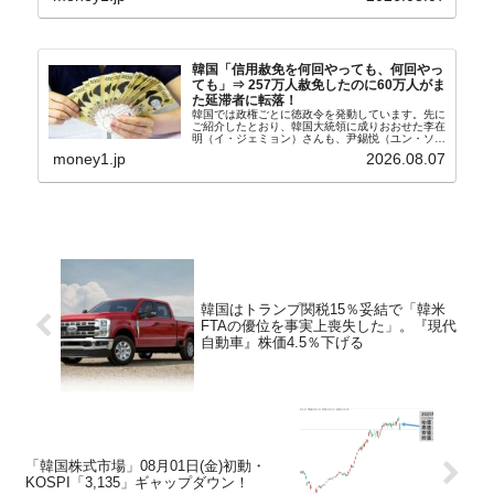
は韓国の...
韓国「信用赦免を何回やっても、何回やっ
ても」⇒ 257万人赦免したのに60万人がま
た延滞者に転落！
韓国では政権ごとに徳政令を発動しています。先に
ご紹介したとおり、韓国大統領に成りおおせた李在
明（イ・ジェミョン）さんも、尹錫悦（ユン・ソギ
ョル）前政権が行った――「新出発基金」をバッド
money1.jp
2026.08.07
バンクにして不良債権の買い取りを行い、分割償還
や元利減免...
韓国はトランプ関税15％妥結で「韓米
FTAの優位を事実上喪失した」。『現代
自動車』株価4.5％下げる
「韓国株式市場」08月01日(金)初動・
KOSPI「3,135」ギャップダウン！