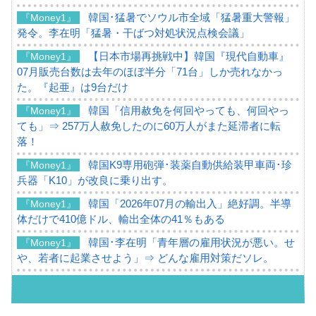
韓国･猛暑でソウル市全域「猛暑重大警報」
『Money1』
発令。李在明「猛暑・干ばつ対処状況点検会議」
【日本市場再挑戦中】韓国『現代自動車』
『Money1』
07月販売台数は去年のほぼ半分「71台」しか売れなかっ
た。『起亜』は9台だけ
韓国「信用赦免を何回やっても、何回やっ
『Money1』
ても」⇒ 257万人赦免したのに60万人がまた延滞者に転
落！
韓国K9専用砲弾･装薬自動供給装甲車両･珍
『Money1』
兵器「K10」が改良に乗り出す。
韓国「2026年07月の輸出入」絶好調。半導
『Money1』
体だけで410億ドル、輸出全体の41％もある
韓国･李在明「青年層の雇用状況が悪い。せ
『Money1』
や、若者に起業させよう」⇒ どんな雇用対策だソレ。
【韓国の外貨準備】2026年07月は4,279億ド
『Money1』
ル。外平債の発行「19.4億ドル」