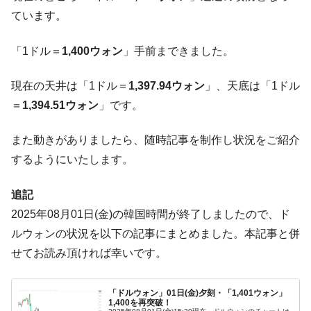
中国だけが鉄鋼輸出を異常増加させる ⇒ 中
ています。
『Money1』
国の過剰生産が世界を蝕む。
「1ドル＝
1,400ウォン
」手前まできました。
韓国製造業「半導体絶好調」のウラで他業
『Money1』
種は全般的「不調」⇒ PSIが示す現況は決して良くない。
現在の天井は「1ドル＝
1,397.94ウォン
」、天底は「1ドル
【米韓激突案件】韓国消費者院が『クーパ
『Money1』
＝
1,394.51ウォン
」です。
ン』1人当たり賠償10万ウォンを認定 ⇒ 総額3兆7,000億
韓国で猛暑。南東部では干ばつ
『Money1』
また動きがありましたら、随時記事を制作し状況をご紹介
韓国型イージス搭載の次世代駆逐艦
『Money1』
するようにいたします。
「KDDX」1番艦、2032年竣工と公示
【対日本円】ウォン安が急進！ 日米の協調
『Money1』
追記
に韓国がいっちょがみしたのでは。
2025年08月01日(金)の韓国時間が終了しましたので、ド
韓国政府『BYD』車への補助金を全廃 ⇒ 実
『Money1』
ルウォンの状況を以下の記事にまとめました。本記事と併
は韓国で『BYD』車は売れている。6カ月で対前年同期比
せてお読み頂ければ幸いです。
1.9倍！
在韓米国大使スティールが着韓！⇒ さっそ
『Money1』
「ドルウォン」01日(金)夕刻・「1,401ウォン」
く空港に詰めかけ「出て行け！」「極右勢力」のプラカー
1,400を再突破！