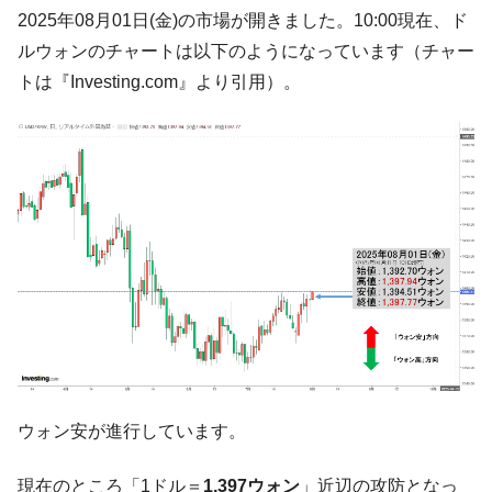
韓国「ここは北朝鮮なのか。選管がサーバ
『Money1』
2025年08月01日(金)の市場が開きました。10:00現在、ド
ーにウソのデータを入力したのは明白だ」
ルウォンのチャートは以下のようになっています（チャー
韓国･李在明さっそく不動産対策で浅薄な発
『Money1』
トは『Investing.com』より引用）。
言。
韓国は「中国と同じく」投資に不適格な国
『Money1』
だ。
『韓国銀行』が「金の保有量を増やしま
『Money1』
す」⇒「金を経由するドル入手」手段ではないのか？
韓国･外為取引量「1日当たり1,214.4億ド
『Money1』
ル」まで拡大 ⇒ 海外資金の動きに強く左右される状態
韓国･帰ってきた李在明。李在明を支持しな
『Money1』
い「50.5％」に上昇
韓国大統領府ボンクラ政策室長が告発され
『Money1』
た ⇒ 国家が行った恐るべき株価操作であり、空前の国政壟
断
ウォン安が進行しています。
韓国･警察職員が「丸刈りになって抗議活
『Money1』
動」
現在のところ「1ドル＝
1,397ウォン
」近辺の攻防となっ