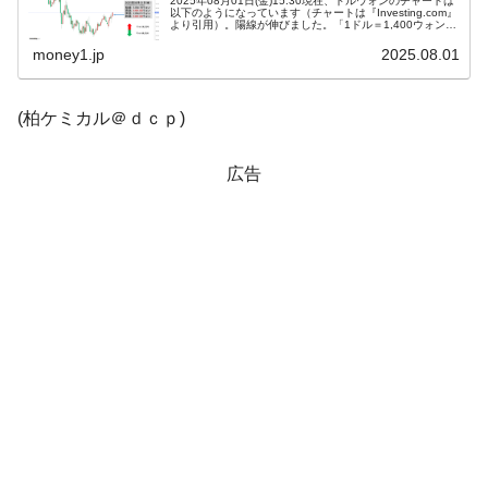
2025年08月01日(金)15:30現在、ドルウォンのチャートは
ドを掲げる「在韓反米勢力」
以下のようになっています（チャートは『Investing.com』
より引用）。陽線が伸びました。「1ドル＝1,400ウォン」
を再突破です。現在のところ「1ドル＝1,401ウォ...
韓国政府「2035年までに18.4GW規模のAIデ
『Money1』
money1.jp
2025.08.01
ータセンター整備」⇒ だから無理だってば。
JPモルガン「韓国レバレッジETFの清算は
『Money1』
(柏ケミカル＠ｄｃｐ)
ほぼ終わった」
韓国『国民年金公団』株価暴落で200兆蒸
『Money1』
広告
発。
韓国政府「ニセＫ-ブランドを通報しようキ
『Money1』
ャンペーン」⇒ あの名物教授も登場！
韓国「橋が落ちました」⇒ 耐久性「なさす
『Money1』
ぎ」では。
韓国鉄鋼最大手『POSCO』ズブズブ沈む。
『Money1』
営業利益80.2％も減少
米国下院「韓国の公務員個人をターゲット
『Money1』
にぶん殴る法案」提出！⇒ クーパン問題は合衆国企業に対
する差別。許してはおかぬ
韓国ボンクラ政策室長･金容範、株価暴落に
『Money1』