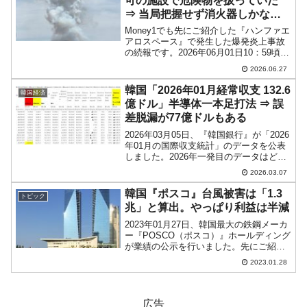
可の施設で危険物を扱っていた
⇒ 当局把握せず消火器しかなく
監視カメラもなし。
Money1でも先にご紹介した『ハンファエ
アロスペース』で発生した爆発炎上事故
の続報です。2026年06月01日10：59頃、
大田市儒城区外三洞の韓国企業『Hanwha
2026.06.27
Aerospace（ハンファ・エアロスペー
ス）』の工場で爆発・火災が発...
韓国「2026年01月経常収支 132.6
韓国経済
億ドル」半導体一本足打法 ⇒ 誤
差脱漏が77億ドルもある
2026年03月05日、『韓国銀行』が「2026
年01月の国際収支統計」のデータを公表
しました。2026年一発目のデータはどの
ようになったでしょうか。以下が経常収
2026.03.07
支です。2026年01月貿易収支：151億
7,330万ドルサービス収支：-38...
韓国『ポスコ』台風被害は「1.3
トピック
兆」と算出。やっぱり利益は半減
2023年01月27日、韓国最大の鉄鋼メーカ
ー『POSCO（ポスコ）』ホールディング
が業績の公示を行いました。先にご紹介
した段階では、営業利益までしか出てい
2023.01.28
なかったですが、今回は当期純利益まで
出ました。以下です。↑Googleの自動翻
訳なの...
広告