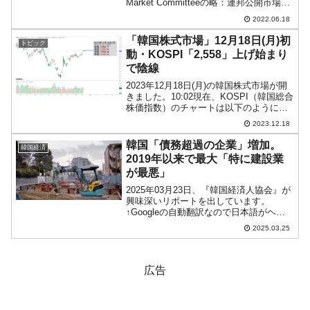
Market Committeeの略：連邦公開市場委
員会）は政策金利を0.75％（＝75bp）上
2022.06.18
げるとしました。これにより、合衆国の
政策金利は「...
「韓国株式市場」12月18日(月)初
トピック
動・KOSPI「2,558」上げ始まり
で陰線
2023年12月18日(月)の韓国株式市場が開
きました。10:02現在、KOSPI（韓国総合
株価指数）のチャートは以下のようにな
っています（チャートは
2023.12.18
『Investing.com』より引用）。上げて始
まりましたが、現在のところ陰線。
韓国「債務超過の企業」増加。
韓国経済
KOSP...
2019年以来で最大「特に建設業
が最悪」
2025年03月23日、『韓国経済人協会』が
興味深いリポートを出しています。
↑Googleの自動翻訳なので日本語がヘン
なところがありますがご寛恕ください。
2025.03.25
⇒参照・引用元：『韓国経済人協会』公
式サイト「企業不良予測分析による2024
年不良企業...
広告