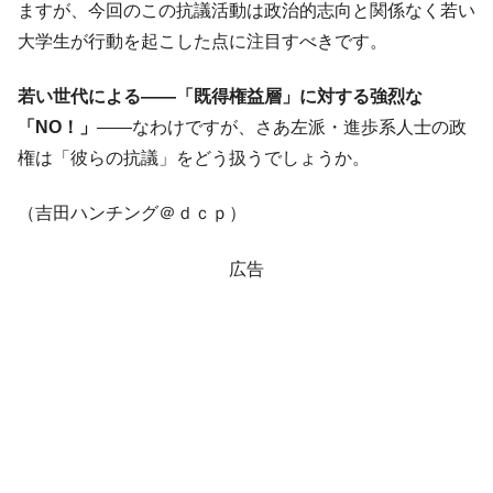
ますが、今回のこの抗議活動は政治的志向と関係なく若い
他人事のような発言。
大学生が行動を起こした点に注目すべきです。
韓国半導体『SKハイニックス』2026年2Qの
『Money1』
業績「史上最高益」当期純利益は前年同期比13.4倍に。
若い世代による――「既得権益層」に対する強烈な
韓国･加徳島新国際空港「またも暗礁」の危
『Money1』
「NO！」
――なわけですが、さあ左派・進歩系人士の政
機 ⇒ 10.7兆では損が出るからできない。
権は「彼らの抗議」をどう扱うでしょうか。
【速報】韓国株式市場の暴落・本日07月29
『Money1』
日(水)もサイドカー・サーキットブレイカーの二段コンボ
（吉田ハンチング＠ｄｃｐ）
発動！
IT産業は人を雇用する効果は低い。全産業の
『Money1』
広告
半分未満しか雇用を生まない
日本の誇る海洋資源調査船『白嶺』は先進技術の
Fact1
塊！
夏の甲子園、優勝校を最も多く輩出している都道
Fact1
府県とは？
今話題の「楽天ライオンズ」とは？
Fact1
奇跡の毛色「白毛馬」とは？
Fact1