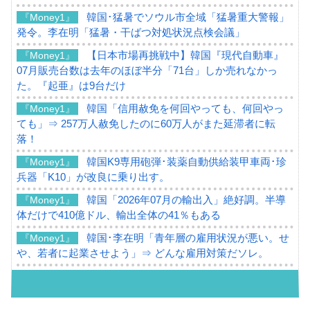
韓国･猛暑でソウル市全域「猛暑重大警報」
『Money1』
発令。李在明「猛暑・干ばつ対処状況点検会議」
【日本市場再挑戦中】韓国『現代自動車』
『Money1』
07月販売台数は去年のほぼ半分「71台」しか売れなかっ
た。『起亜』は9台だけ
韓国「信用赦免を何回やっても、何回やっ
『Money1』
ても」⇒ 257万人赦免したのに60万人がまた延滞者に転
落！
韓国K9専用砲弾･装薬自動供給装甲車両･珍
『Money1』
兵器「K10」が改良に乗り出す。
韓国「2026年07月の輸出入」絶好調。半導
『Money1』
体だけで410億ドル、輸出全体の41％もある
韓国･李在明「青年層の雇用状況が悪い。せ
『Money1』
や、若者に起業させよう」⇒ どんな雇用対策だソレ。
【韓国の外貨準備】2026年07月は4,279億ド
『Money1』
ル。外平債の発行「19.4億ドル」