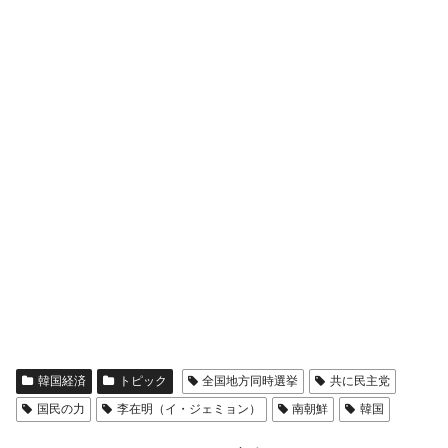
韓国経済
トピック
全国地方同時選挙
共に民主党
国民の力
李在明（イ・ジェミョン）
南朝鮮
韓国