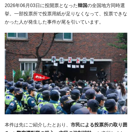
韓国「ここは北朝鮮なのか。選管がサーバ
『Money1』
2026年06月03日に投開票となった
韓国
の全国地方同時選
ーにウソのデータを入力したのは明白だ」
挙。一部投票所で投票用紙が足りなくなって、投票できな
韓国･李在明さっそく不動産対策で浅薄な発
『Money1』
かった人が発生した事件が尾を引いています。
言。
韓国は「中国と同じく」投資に不適格な国
『Money1』
だ。
『韓国銀行』が「金の保有量を増やしま
『Money1』
す」⇒「金を経由するドル入手」手段ではないのか？
韓国･外為取引量「1日当たり1,214.4億ド
『Money1』
ル」まで拡大 ⇒ 海外資金の動きに強く左右される状態
韓国･帰ってきた李在明。李在明を支持しな
『Money1』
い「50.5％」に上昇
韓国大統領府ボンクラ政策室長が告発され
『Money1』
た ⇒ 国家が行った恐るべき株価操作であり、空前の国政壟
断
韓国･警察職員が「丸刈りになって抗議活
『Money1』
本件は先にご紹介したとおり、
市民による投票所の取り囲
動」