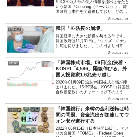
約3,370万人分の個人情報を流出させたと
いう韓国『Coupang（クーパン）』。韓
国政府も本件を問題視しており、どのよ
うな罰が与えられるのか――なのです
2025.12.26
が、大変に面白い状況となりました。
――というのは、『クーパン』は確かに
韓国「K-防疫の崩壊」
韓国経済
韓国発の企業（創...
韓国経済に大きな影響を与える件です。
韓国政府は11月01日に「ウイズコロナ」
に舵を切りました。、この日より日常回
復の第1段階をスタートするとしたので
2021.12.11
す。しかし、これは裏目に出ました。韓
国政府の決定を嘲笑するように新規感染
「韓国株式市場」09日(金)決着・
KOSPI
者、死亡者数が増加一...
KOSPI「4,586」陽線伸びる。外
国人投資家1.6兆売り越し
2026年01月09日(金)の韓国株式市場が締
まりました。15:39現在、KOSPI（韓国総
合株価指数）のチャートは以下のように
なっています（チャートは
2026.01.09
『Investing.com』より引用）。陽線が伸
びました。KOSPIは「4,586」ま...
『韓国銀行』米韓の金利逆転は時
トピック
間の問題。資金流出が加速してウ
ォン安が進行する
2022年06月15日（日本時間16日）、アメ
リカ合衆国『FOMC』（Federal Open