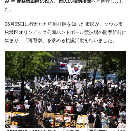
み ⇒ 警察機動隊の投入、市民の強制排除
へと進行しまし
中国だけが鉄鋼輸出を異常増加させる ⇒ 中
『Money1』
た。
国の過剰生産が世界を蝕む。
韓国製造業「半導体絶好調」のウラで他業
『Money1』
06月05日に行われた強制排除を知った市民が、ソウル市
種は全般的「不調」⇒ PSIが示す現況は決して良くない。
松坡区オリンピック公園ハンドボール競技場の開票所前に
【米韓激突案件】韓国消費者院が『クーパ
『Money1』
集まり、「再選挙」を求める抗議活動を行いました。
ン』1人当たり賠償10万ウォンを認定 ⇒ 総額3兆7,000億
韓国で猛暑。南東部では干ばつ
『Money1』
韓国型イージス搭載の次世代駆逐艦
『Money1』
「KDDX」1番艦、2032年竣工と公示
【対日本円】ウォン安が急進！ 日米の協調
『Money1』
に韓国がいっちょがみしたのでは。
韓国政府『BYD』車への補助金を全廃 ⇒ 実
『Money1』
は韓国で『BYD』車は売れている。6カ月で対前年同期比
1.9倍！
在韓米国大使スティールが着韓！⇒ さっそ
『Money1』
く空港に詰めかけ「出て行け！」「極右勢力」のプラカー