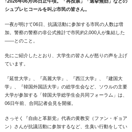
↑2026年06月06日正午頃。「再投票」「選挙無効」などの
ドを掲げる「在韓反米勢力」
シュプレヒコールを叫ぶ市民の皆さん。
韓国政府「2035年までに18.4GW規模のAIデ
『Money1』
ータセンター整備」⇒ だから無理だってば。
一夜が明けて06日、抗議活動に参加する市民の人数は増
JPモルガン「韓国レバレッジETFの清算は
『Money1』
加。警察の警察の非公式推計で市民約2,000人が集結した
ほぼ終わった」
――とのこと。
韓国『国民年金公団』株価暴落で200兆蒸
『Money1』
発。
先にご紹介したとおり、大学生の皆さんが怒りの声を上げ
韓国政府「ニセＫ-ブランドを通報しようキ
『Money1』
ています。
ャンペーン」⇒ あの名物教授も登場！
韓国「橋が落ちました」⇒ 耐久性「なさす
『Money1』
『延世大学』、『高麗大学』、『西江大学』、『建国大
ぎ」では。
学』、『韓国外国語大学』の総学生会など、ソウルの主要
韓国鉄鋼最大手『POSCO』ズブズブ沈む。
『Money1』
大学が参加する「韓国大学総学生会共同フォーラム」は、
営業利益80.2％も減少
06日午前、合同記者会見を開催。
米国下院「韓国の公務員個人をターゲット
『Money1』
にぶん殴る法案」提出！⇒ クーパン問題は合衆国企業に対
さっそく『自由と革新党』代表の黄教安（ファン・ギョア
する差別。許してはおかぬ
ン）さんが抗議活動に参加するなど、生臭い行動をしてい
韓国ボンクラ政策室長･金容範、株価暴落に
『Money1』