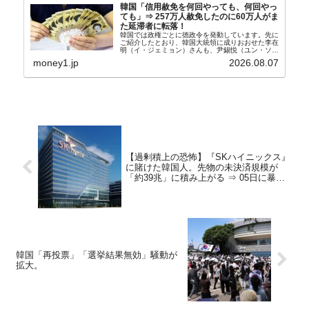
韓国「信用赦免を何回やっても、何回やっ
ても」⇒ 257万人赦免したのに60万人がま
た延滞者に転落！
韓国では政権ごとに徳政令を発動しています。先に
ご紹介したとおり、韓国大統領に成りおおせた李在
明（イ・ジェミョン）さんも、尹錫悦（ユン・ソギ
ョル）前政権が行った――「新出発基金」をバッド
money1.jp
2026.08.07
バンクにして不良債権の買い取りを行い、分割償還
や元利減免...
【過剰積上の恐怖】『SKハイニックス』
に賭けた韓国人。先物の未決済規模が
「約39兆」に積み上がる ⇒ 05日に暴落
が来た。
韓国「再投票」「選挙結果無効」騒動が
拡大。