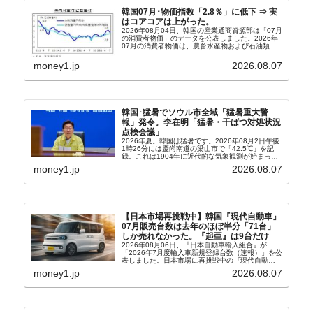
韓国07月･物価指数「2.8％」に低下 ⇒ 実
はコアコアは上がった。
2026年08月04日、韓国の産業通商資源部は「07月
の消費者物価」のデータを公表しました。2026年
07月の消費者物価は、農畜水産物および石油類の
上昇率が鈍化したことなどにより、前年同月比
2.8％上昇（06月は3.2％）となり、上昇率は前...
money1.jp
2026.08.07
韓国･猛暑でソウル市全域「猛暑重大警
報」発令。李在明「猛暑・干ばつ対処状況
点検会議」
2026年夏。韓国は猛暑です。2026年08月2日午後
1時26分には慶尚南道の梁山市で「42.5℃」を記
録。これは1904年に近代的な気象観測が始まって
以来の韓国史上最高気温です。08月04日には、ソ
money1.jp
2026.08.07
ウル市全域への「猛暑重大警報」が発令され...
【日本市場再挑戦中】韓国『現代自動車』
07月販売台数は去年のほぼ半分「71台」
しか売れなかった。『起亜』は9台だけ
2026年08月06日、『日本自動車輸入組合』が
「2026年7月度輸入車新規登録台数（速報）」を公
表しました。日本市場に再挑戦中の『現代自動
車』、また日本市場を攻略したい『BYD』の販売
money1.jp
2026.08.07
台数はこの中に捉えられているはずです。先月から
は韓国の...