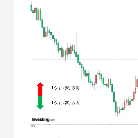
韓国型イージス搭載の次世代駆逐艦「KD
『Money1』
【対日本円】ウォン安が急進！ 日米
『Money1』
韓国政府『BYD』車への補助金を全廃 
『Money1』
1.9倍！
在韓米国大使スティールが着韓！⇒ 
『Money1』
ドを掲げる「在韓反米勢力」
韓国政府「2035年までに18.4GW規
『Money1』
JPモルガン「韓国レバレッジETFの
『Money1』
韓国『国民年金公団』株価暴落で200
『Money1』
韓国政府「ニセＫ-ブランドを通報しよ
『Money1』
韓国「橋が落ちました」⇒ 耐久性「な
『Money1』
韓国鉄鋼最大手『POSCO』ズブズブ沈
『Money1』
米国下院「韓国の公務員個人をターゲ
『Money1』
する差別。許してはおかぬ