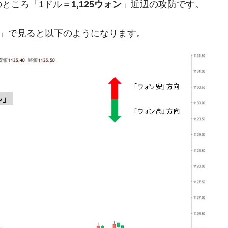
ところ「1ドル＝
1,125ウォン
」近辺の攻防です。
暴落に他人事のような発言。
足」で見ると以下のようになります。
年2Qの業績「史上最高益」当期純利益は前年同期比13.4倍に。
危機 ⇒ 10.7兆では損が出るからできない。
月29日(水)もサイドカー・サーキットブレイカーの二段コンボ
産業の半分未満しか雇用を生まない
したのは政界の責任だ」
い結果に。
』純借入金が約8兆。信用格付け「ネガティブ」にダウン
トブレイカーも発動！ 半導体2銘柄の暴落
術の塊！
都道府県とは？