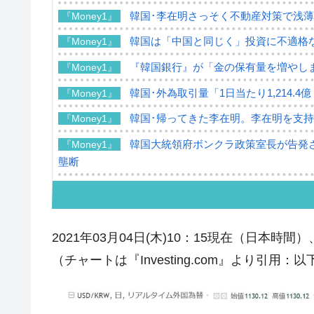
韓国･李在明さっそく不動産対策で浅
『Money1』
韓国は「中国と同じく」投資に不適格
『Money1』
『韓国銀行』が「金の保有量を増やし
『Money1』
韓国･外為取引量「1日当たり1,214.
『Money1』
韓国･帰ってきた李在明。李在明を支持し
『Money1』
韓国大統領府ボンクラ政策室長が告発さ
『Money1』
壟断
韓国･警察職員が「丸刈りになって抗
『Money1』
中国だけが鉄鋼輸出を異常増加させる 
『Money1』
2021年03月04日(木)10：15現在（日本時間）
韓国製造業「半導体絶好調」のウラで他
『Money1』
（チャートは『Investing.com』より引用：
【米韓激突案件】韓国消費者院が『クーパ
『Money1』
韓国で猛暑。南東部では干ばつ
『Money1』