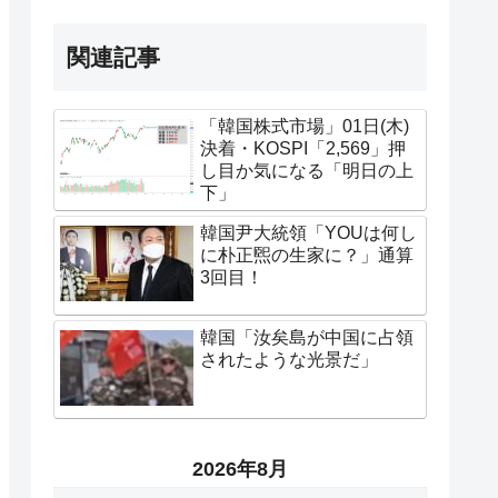
関連記事
「韓国株式市場」01日(木)
決着・KOSPI「2,569」押
し目か気になる「明日の上
下」
韓国尹大統領「YOUは何し
に朴正煕の生家に？」通算
3回目！
韓国「汝矣島が中国に占領
されたような光景だ」
2026年8月