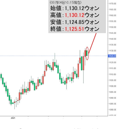
DX」1番艦、2032年竣工と公示
の協調に韓国がいっちょがみしたのでは。
⇒ 実は韓国で『BYD』車は売れている。6カ月で対前年同期比
さっそく空港に詰めかけ「出て行け！」「極右勢力」のプラカー
模のAIデータセンター整備」⇒ だから無理だってば。
清算はほぼ終わった」
兆蒸発。
うキャンペーン」⇒ あの名物教授も登場！
さすぎ」では。
む。営業利益80.2％も減少
ットにぶん殴る法案」提出！⇒ クーパン問題は合衆国企業に対