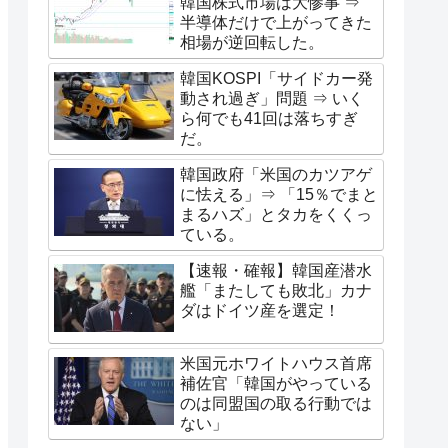
韓国株式市場は大惨事 ⇒
半導体だけで上がってきた
相場が逆回転した。
韓国KOSPI「サイドカー発
動され過ぎ」問題 ⇒ いく
ら何でも41回は落ちすぎ
だ。
韓国政府「米国のカツアゲ
に怯える」⇒ 「15％でまと
まるハズ」とタカをくくっ
ている。
【速報・確報】韓国産潜水
艦「またしても敗北」カナ
ダはドイツ産を選定！
米国元ホワイトハウス首席
補佐官「韓国がやっている
のは同盟国の取る行動では
ない」