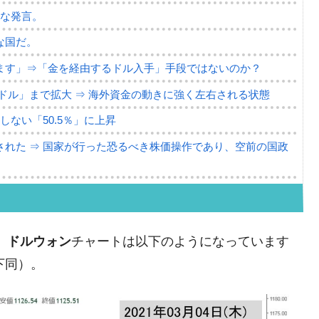
薄な発言。
な国だ。
ます」⇒「金を経由するドル入手」手段ではないのか？
4億ドル」まで拡大 ⇒ 海外資金の動きに強く左右される状態
ない「50.5％」に上昇
れた ⇒ 国家が行った恐るべき株価操作であり、空前の国政
議活動」
⇒ 中国の過剰生産が世界を蝕む。
、
ドルウォン
チャートは以下のようになっています
業種は全般的「不調」⇒ PSIが示す現況は決して良くない。
以下同）。
ン』1人当たり賠償10万ウォンを認定 ⇒ 総額3兆7,000億