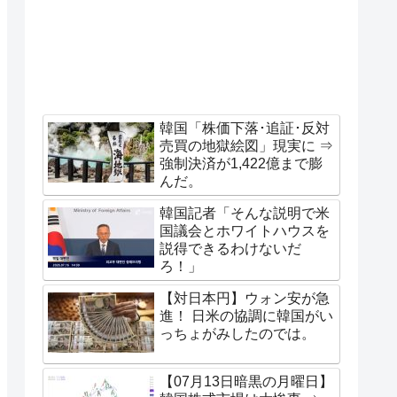
韓国「株価下落･追証･反対
売買の地獄絵図」現実に ⇒
強制決済が1,422億まで膨
んだ。
韓国記者「そんな説明で米
国議会とホワイトハウスを
説得できるわけないだ
ろ！」
【対日本円】ウォン安が急
進！ 日米の協調に韓国がい
っちょがみしたのでは。
【07月13日暗黒の月曜日】