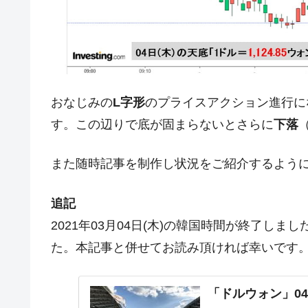
今話題の「楽天ライオンズ」とは？
Fact1
奇跡の毛色「白毛馬」とは？
Fact1
全て勝つといくら？ 競馬GI競走で勝利騎手
Fact1
平成仮面ライダーの意外すぎるモチーフとは
Fact1
おなじみの
L字形
のプライスアクション進行に
発表から2日で大崩壊、鳴かず飛ばずに終わ
Fact1
す。この辺りで底が固まらないとさらに
下落
日本人マスターズ挑戦の歴史。松山以前に最
Fact1
甲子園通算本塁打、最多の清原に次いで多く
Fact1
また随時記事を制作し状況をご紹介するよう
セレクトセールの高額取引馬が稼いだ金額と
Fact1
追記
2021年03月04日(木)の韓国時間が終了し
た。本記事と併せてお読み頂ければ幸いです
「ドルウォン」04