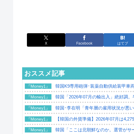
X
Facebook
はてブ
おススメ記事
韓国K9専用砲弾･装薬自動供給装甲車両
『Money1』
韓国「2026年07月の輸出入」絶好調
『Money1』
韓国･李在明「青年層の雇用状況が悪い
『Money1』
【韓国の外貨準備】2026年07月は4,2
『Money1』
韓国「ここは北朝鮮なのか。選管がサ
『Money1』