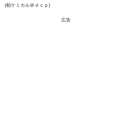
(柏ケミカル＠ｄｃｐ)
機 ⇒ 10.7兆では損が出るからできない。
【速報】韓国株式市場の暴落・本日07月29
『Money1』
広告
日(水)もサイドカー・サーキットブレイカーの二段コンボ
発動！
IT産業は人を雇用する効果は低い。全産業の
『Money1』
半分未満しか雇用を生まない
韓国「株式市場が賭博場のように変質した
『Money1』
のは政界の責任だ」
韓国「2026年1Q 資金循環統計」面白い結果
『Money1』
に。
日本の誇る海洋資源調査船『白嶺』は先進技術の
Fact1
塊！
夏の甲子園、優勝校を最も多く輩出している都道
Fact1
府県とは？
今話題の「楽天ライオンズ」とは？
Fact1
奇跡の毛色「白毛馬」とは？
Fact1