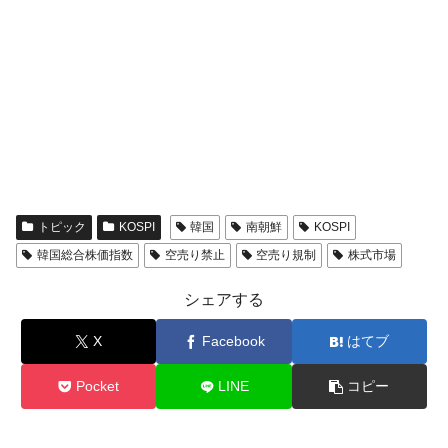
トピック
KOSPI
韓国
南朝鮮
KOSPI
韓国総合株価指数
空売り禁止
空売り規制
株式市場
シェアする
X
Facebook
はてブ
Pocket
LINE
コピー