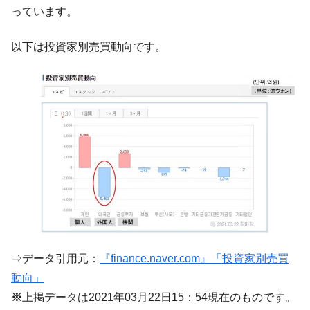
っています。
【米韓激突案件】韓国消費者院が『クーパ
『Money1』
ン』1人当たり賠償10万ウォンを認定 ⇒ 総額3兆7,000億
以下は投資家別売買動向です。
韓国で猛暑。南東部では干ばつ
『Money1』
韓国型イージス搭載の次世代駆逐艦
『Money1』
「KDDX」1番艦、2032年竣工と公示
【対日本円】ウォン安が急進！ 日米の協調
『Money1』
に韓国がいっちょがみしたのでは。
韓国政府『BYD』車への補助金を全廃 ⇒ 実
『Money1』
は韓国で『BYD』車は売れている。6カ月で対前年同期比
1.9倍！
在韓米国大使スティールが着韓！⇒ さっそ
『Money1』
く空港に詰めかけ「出て行け！」「極右勢力」のプラカー
ドを掲げる「在韓反米勢力」
⇒データ引用元：
『finance.naver.com』「投資家別売買
韓国政府「2035年までに18.4GW規模のAIデ
『Money1』
ータセンター整備」⇒ だから無理だってば。
動向」
※
上掲データは2021年03月22日15：54現在のものです。
JPモルガン「韓国レバレッジETFの清算は
『Money1』