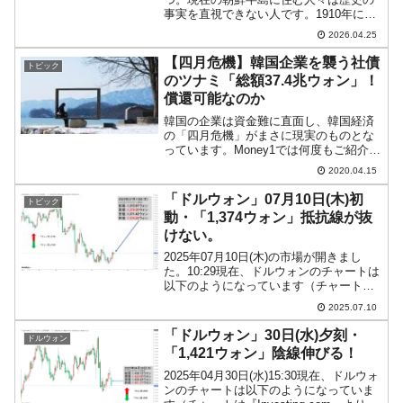
事実を直視できない人です。1910年に日
本が朝鮮半島を併合したことをすっかり
2026.04.25
なかったことにしています。真実は立場
によって変わるので、朝鮮半島人がどん
【四月危機】韓国企業を襲う社債
トピック
な真実を信じようが知...
のツナミ「総額37.4兆ウォン」！
償還可能なのか
韓国の企業は資金難に直面し、韓国経済
の「四月危機」がまさに現実のものとな
っています。Money1では何度もご紹介し
てきましたが、発火点というか火薬庫な
2020.04.15
のは巨額の「社債」です。社債とは、企
業が資金調達のために発行する債券で、
「ドルウォン」07月10日(木)初
トピック
当然ですが期日が来...
動・「1,374ウォン」抵抗線が抜
けない。
2025年07月10日(木)の市場が開きまし
た。10:29現在、ドルウォンのチャートは
以下のようになっています（チャートは
『Investing.com』より引用）。これから
2025.07.10
ローソク足の調整が入ると思われます
が、現在のところローソク足の実体部...
「ドルウォン」30日(水)夕刻・
ドルウォン
「1,421ウォン」陰線伸びる！
2025年04月30日(水)15:30現在、ドルウォ
ンのチャートは以下のようになっていま