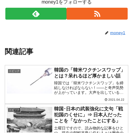
money1をフォローする
money1
関連記事
韓国の「韓米ワクチンスワップ」
トピック
とは？呆れるほど厚かましい話
韓国では「韓米ワクチンスワップ」を締
結しなければならない！――と奇声気勢
が上がっています。大声を出しているの
は、鄭義溶（チョン・ウィヨン）外交部
2021.04.22
長官です。そもそも「ワクチンスワッ
プ」って何？そもそも「韓米ワクチンス
韓国･日本の武装強化に文句「戦
トピック
ワップ」ってなんだ？と思わ...
犯国のくせに」⇒ 日本人だった
ことを「なかったことにする」
土曜日ですので、読み物的な記事をひと
つ。現在の朝鮮半島に住む人々は歴史の