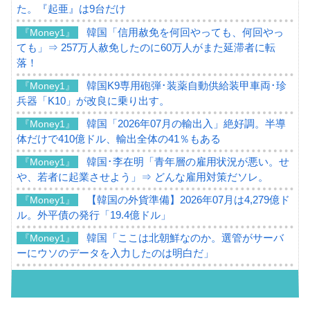
た。『起亜』は9台だけ
韓国「信用赦免を何回やっても、何回やっ
『Money1』
ても」⇒ 257万人赦免したのに60万人がまた延滞者に転
落！
韓国K9専用砲弾･装薬自動供給装甲車両･珍
『Money1』
兵器「K10」が改良に乗り出す。
韓国「2026年07月の輸出入」絶好調。半導
『Money1』
体だけで410億ドル、輸出全体の41％もある
韓国･李在明「青年層の雇用状況が悪い。せ
『Money1』
や、若者に起業させよう」⇒ どんな雇用対策だソレ。
【韓国の外貨準備】2026年07月は4,279億ド
『Money1』
ル。外平債の発行「19.4億ドル」
韓国「ここは北朝鮮なのか。選管がサーバ
『Money1』
ーにウソのデータを入力したのは明白だ」
韓国･李在明さっそく不動産対策で浅薄な発
『Money1』
言。