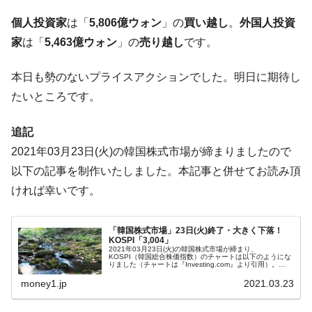
ほぼ終わった」
個人投資家
は「
5,806億ウォン
」の
買い越し
。
外国人投資
韓国『国民年金公団』株価暴落で200兆蒸
『Money1』
発。
家
は「
5,463億ウォン
」の
売り越し
です。
韓国政府「ニセＫ-ブランドを通報しようキ
『Money1』
本日も勢のないプライスアクションでした。明日に期待し
ャンペーン」⇒ あの名物教授も登場！
たいところです。
韓国「橋が落ちました」⇒ 耐久性「なさす
『Money1』
ぎ」では。
追記
韓国鉄鋼最大手『POSCO』ズブズブ沈む。
『Money1』
2021年03月23日(火)の韓国株式市場が締まりましたので
営業利益80.2％も減少
以下の記事を制作いたしました。本記事と併せてお読み頂
米国下院「韓国の公務員個人をターゲット
『Money1』
ければ幸いです。
にぶん殴る法案」提出！⇒ クーパン問題は合衆国企業に対
する差別。許してはおかぬ
「韓国株式市場」23日(火)終了・大きく下落！
韓国ボンクラ政策室長･金容範、株価暴落に
『Money1』
KOSPI「3,004」
他人事のような発言。
2021年03月23日(火)の韓国株式市場が締まり、
KOSPI（韓国総合株価指数）のチャートは以下のようにな
りました（チャートは『Investing.com』より引用）。
韓国半導体『SKハイニックス』2026年2Qの
『Money1』
KOSPIは大きく下落です。「3,000」すれすれの
「3,004」で締...
money1.jp
2021.03.23
業績「史上最高益」当期純利益は前年同期比13.4倍に。
韓国･加徳島新国際空港「またも暗礁」の危
『Money1』