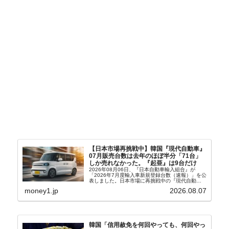
【日本市場再挑戦中】韓国『現代自動車』
07月販売台数は去年のほぼ半分「71台」
しか売れなかった。『起亜』は9台だけ
2026年08月06日、『日本自動車輸入組合』が
「2026年7月度輸入車新規登録台数（速報）」を公
表しました。日本市場に再挑戦中の『現代自動
車』、また日本市場を攻略したい『BYD』の販売
money1.jp
2026.08.07
台数はこの中に捉えられているはずです。先月から
は韓国の...
韓国「信用赦免を何回やっても、何回やっ