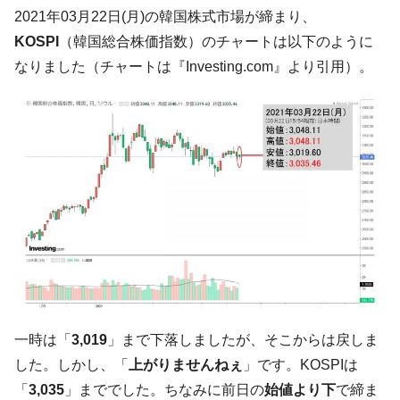
韓国は「中国と同じく」投資に不適格な国
『Money1』
2021年03月22日(月)の韓国株式市場が締まり、
だ。
KOSPI
（韓国総合株価指数）のチャートは以下のように
『韓国銀行』が「金の保有量を増やしま
『Money1』
なりました（チャートは『Investing.com』より引用）。
す」⇒「金を経由するドル入手」手段ではないのか？
韓国･外為取引量「1日当たり1,214.4億ド
『Money1』
ル」まで拡大 ⇒ 海外資金の動きに強く左右される状態
韓国･帰ってきた李在明。李在明を支持しな
『Money1』
い「50.5％」に上昇
韓国大統領府ボンクラ政策室長が告発され
『Money1』
た ⇒ 国家が行った恐るべき株価操作であり、空前の国政壟
断
韓国･警察職員が「丸刈りになって抗議活
『Money1』
動」
中国だけが鉄鋼輸出を異常増加させる ⇒ 中
『Money1』
一時は「
3,019
」まで下落しましたが、そこからは戻しま
国の過剰生産が世界を蝕む。
した。しかし、「
上がりませんねぇ
」です。KOSPIは
韓国製造業「半導体絶好調」のウラで他業
『Money1』
種は全般的「不調」⇒ PSIが示す現況は決して良くない。
「
3,035
」まででした。ちなみに前日の
始値より下
で締ま