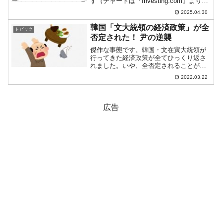
す（チャートは『Investing.com』より引
用）。陰線が伸びました。現在のところ
2025.04.30
「1ドル＝1,421ウォン」近辺の攻防とな
っています。ローソク足1...
韓国「文大統領の経済政策」が全
トピック
否定された！ 尹の逆襲
傑作な事態です。韓国・文在寅大統領が
行ってきた経済政策が全てひっくり返さ
れました。いや、全否定されることが決
定的になりました。2022年03月21日、尹
2022.03.22
錫悦（ユン・ソギョル）次期大統領が経
済団体6つの長との昼食懇談会を持ちまし
た。『全国経済...
広告