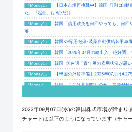
【日本市場再挑戦中】韓国『現代自動車
『Money1』
た。『起亜』は9台だけ
韓国「信用赦免を何回やっても、何回や
『Money1』
落！
韓国K9専用砲弾･装薬自動供給装甲車両
『Money1』
韓国「2026年07月の輸出入」絶好調
『Money1』
韓国･李在明「青年層の雇用状況が悪い
『Money1』
【韓国の外貨準備】2026年07月は4,2
『Money1』
韓国「ここは北朝鮮なのか。選管がサ
『Money1』
韓国･李在明さっそく不動産対策で浅
『Money1』
韓国は「中国と同じく」投資に不適格
『Money1』
2022年09月07日(水)の韓国株式市場が締まり
『韓国銀行』が「金の保有量を増やし
『Money1』
チャートは以下のようになっています（チャートは『
韓国･外為取引量「1日当たり1,214.
『Money1』