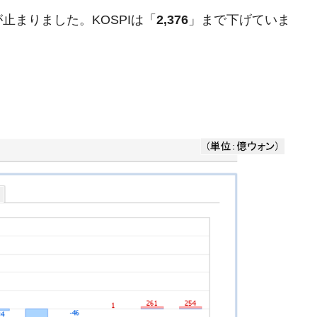
まりました。KOSPIは「
2,376
」まで下げていま
模のAIデータセンター整備」⇒ だから無理だってば。
清算はほぼ終わった」
兆蒸発。
うキャンペーン」⇒ あの名物教授も登場！
さすぎ」では。
む。営業利益80.2％も減少
ットにぶん殴る法案」提出！⇒ クーパン問題は合衆国企業に対
暴落に他人事のような発言。
年2Qの業績「史上最高益」当期純利益は前年同期比13.4倍に。
危機 ⇒ 10.7兆では損が出るからできない。
術の塊！