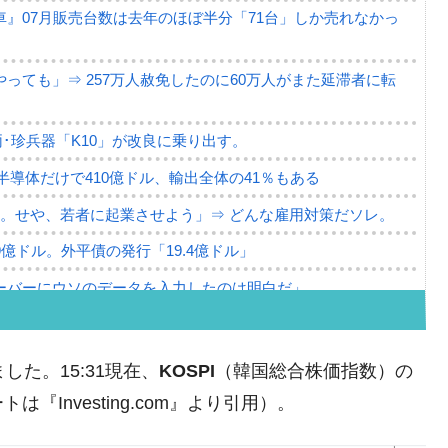
』07月販売台数は去年のほぼ半分「71台」しか売れなかっ
っても」⇒ 257万人赦免したのに60万人がまた延滞者に転
･珍兵器「K10」が改良に乗り出す。
。半導体だけで410億ドル、輸出全体の41％もある
。せや、若者に起業させよう」⇒ どんな雇用対策だソレ。
79億ドル。外平債の発行「19.4億ドル」
ーバーにウソのデータを入力したのは明白だ」
薄な発言。
な国だ。
ました。15:31現在、
KOSPI
（韓国総合株価指数）の
ます」⇒「金を経由するドル入手」手段ではないのか？
Investing.com』より引用）。
4億ドル」まで拡大 ⇒ 海外資金の動きに強く左右される状態