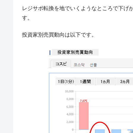
ドを掲げる「在韓反米勢力」
レジサポ転換を地でいくようなところで下げが止
韓国政府「2035年までに18.4GW規
『Money1』
す。
JPモルガン「韓国レバレッジETFの
『Money1』
投資家別売買動向は以下です。
韓国『国民年金公団』株価暴落で200
『Money1』
韓国政府「ニセＫ-ブランドを通報しよ
『Money1』
韓国「橋が落ちました」⇒ 耐久性「な
『Money1』
韓国鉄鋼最大手『POSCO』ズブズブ沈
『Money1』
米国下院「韓国の公務員個人をターゲ
『Money1』
する差別。許してはおかぬ
韓国ボンクラ政策室長･金容範、株価
『Money1』
韓国半導体『SKハイニックス』2026
『Money1』
韓国･加徳島新国際空港「またも暗礁」の
『Money1』
日本の誇る海洋資源調査船『白嶺』は先進技
Fact1