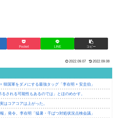
Pocket
LINE
コピー
2022.09.07
2022.09.08
⇒ 韓国軍をダメにする最強タッグ「李在明 + 安圭伯」
吊るされる可能性もあるのでは」とほのめかす。
⇒ 実はコアコアは上がった。
警報」発令。李在明「猛暑・干ばつ対処状況点検会議」