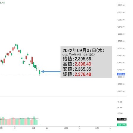
ない「50.5％」に上昇
れた ⇒ 国家が行った恐るべき株価操作であり、空前の国政
議活動」
⇒ 中国の過剰生産が世界を蝕む。
業種は全般的「不調」⇒ PSIが示す現況は決して良くない。
ン』1人当たり賠償10万ウォンを認定 ⇒ 総額3兆7,000億
DX」1番艦、2032年竣工と公示
の協調に韓国がいっちょがみしたのでは。
⇒ 実は韓国で『BYD』車は売れている。6カ月で対前年同期比
さっそく空港に詰めかけ「出て行け！」「極右勢力」のプラカー