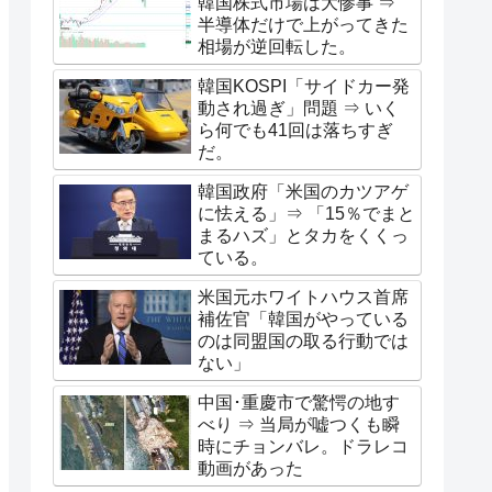
韓国株式市場は大惨事 ⇒
半導体だけで上がってきた
相場が逆回転した。
韓国KOSPI「サイドカー発
動され過ぎ」問題 ⇒ いく
ら何でも41回は落ちすぎ
だ。
韓国政府「米国のカツアゲ
に怯える」⇒ 「15％でまと
まるハズ」とタカをくくっ
ている。
米国元ホワイトハウス首席
補佐官「韓国がやっている
のは同盟国の取る行動では
ない」
中国･重慶市で驚愕の地す
べり ⇒ 当局が嘘つくも瞬
時にチョンバレ。ドラレコ
動画があった