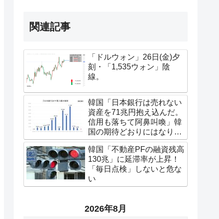
関連記事
「ドルウォン」26日(金)夕
刻・「1,535ウォン」陰
線。
韓国「日本銀行は売れない
資産を71兆円抱え込んだ。
信用も落ちて阿鼻叫喚」韓
国の期待どおりにはなりま
せん
韓国「不動産PFの融資残高
130兆」に延滞率が上昇！
「毎日点検」しないと危な
い
2026年8月