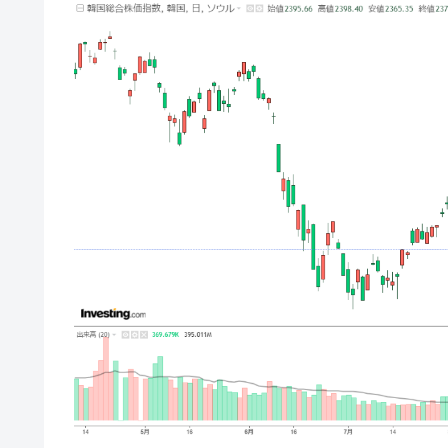
韓国･帰ってきた李在明。李在明を支持し
『Money1』
韓国大統領府ボンクラ政策室長が告発さ
『Money1』
壟断
韓国･警察職員が「丸刈りになって抗
『Money1』
中国だけが鉄鋼輸出を異常増加させる 
『Money1』
韓国製造業「半導体絶好調」のウラで他
『Money1』
【米韓激突案件】韓国消費者院が『クーパ
『Money1』
韓国で猛暑。南東部では干ばつ
『Money1』
韓国型イージス搭載の次世代駆逐艦「KD
『Money1』
【対日本円】ウォン安が急進！ 日米
『Money1』
韓国政府『BYD』車への補助金を全廃 
『Money1』
1.9倍！
在韓米国大使スティールが着韓！⇒ 
『Money1』