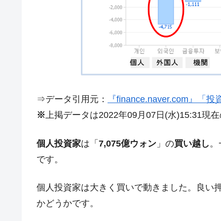
夏の甲子園、優勝校を最も多く輩出している
Fact1
今話題の「楽天ライオンズ」とは？
Fact1
奇跡の毛色「白毛馬」とは？
Fact1
全て勝つといくら？ 競馬GI競走で勝利騎手
Fact1
平成仮面ライダーの意外すぎるモチーフとは
Fact1
⇒データ引用元：
『finance.naver.com
発表から2日で大崩壊、鳴かず飛ばずに終わ
Fact1
※
上掲データは2022年09月07日(水)15:31
日本人マスターズ挑戦の歴史。松山以前に最
Fact1
甲子園通算本塁打、最多の清原に次いで多く
Fact1
個人投資家
は「
7,075億ウォン
」の
買い越し
。
です。
セレクトセールの高額取引馬が稼いだ金額と
Fact1
個人投資家は大きく買いで動きました。良い
かどうかです。