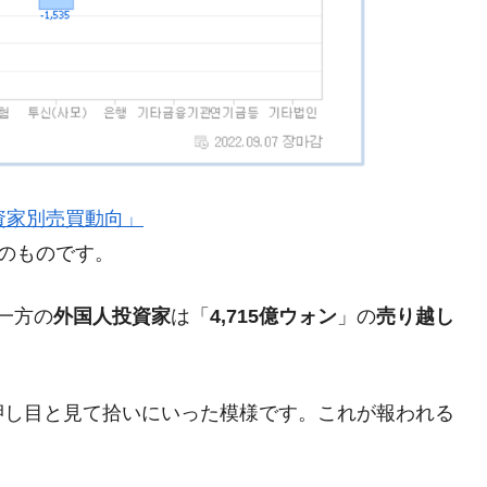
都道府県とは？
がもらえる賞金とは？
？
』「投資家別売買動向」
りそうなスーパーリーグとは？
現在のものです。
高位だった選手とは？
打っている意外な選手とは？
一方の
外国人投資家
は「
4,715億ウォン
」の
売り越し
は？
押し目と見て拾いにいった模様です。これが報われる