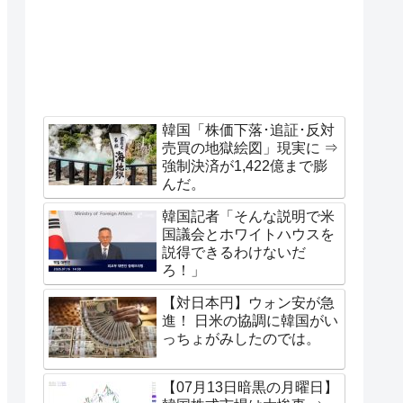
韓国「株価下落･追証･反対
売買の地獄絵図」現実に ⇒
強制決済が1,422億まで膨
んだ。
韓国記者「そんな説明で米
国議会とホワイトハウスを
説得できるわけないだ
ろ！」
【対日本円】ウォン安が急
進！ 日米の協調に韓国がい
っちょがみしたのでは。
【07月13日暗黒の月曜日】