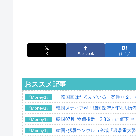
X
Facebook
はてブ
おススメ記事
「韓国軍はたるんでいる」案件 × ２。
『Money1』
韓国メディアが「韓国政府と李在明が
『Money1』
韓国07月･物価指数「2.8％」に低下 
『Money1』
韓国･猛暑でソウル市全域「猛暑重大
『Money1』