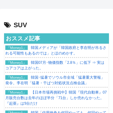
SUV
おススメ記事
韓国メディアが「韓国政府と李在明が吊るさ
『Money1』
れる可能性もあるのでは」とほのめかす。
韓国07月･物価指数「2.8％」に低下 ⇒ 実は
『Money1』
コアコアは上がった。
韓国･猛暑でソウル市全域「猛暑重大警報」
『Money1』
発令。李在明「猛暑・干ばつ対処状況点検会議」
【日本市場再挑戦中】韓国『現代自動車』07
『Money1』
月販売台数は去年のほぼ半分「71台」しか売れなかった。
『起亜』は9台だけ
韓国「信用赦免を何回やっても、何回やって
『Money1』