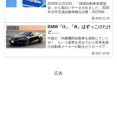
2020年11月23日、「韓国自動車産業協
『韓国銀行』が「金の保有量を増やします」
『Money1』
会」から面白いデータが出ました。2020
⇒「金を経由するドル入手」手段ではないのか？
年10月完成自動車輸出台数：20万666台
（対前年同期比：3.2％減少）輸出金額：
2020.11.25
40億2,000万ドル（対前年同期比：5.8％
韓国･外為取引量「1日当たり1,214.4億ドル」
『Money1』
増加）輸出台数は3.2％減少し...
BMW「i3」「i8」はずっこけたけ
まで拡大 ⇒ 海外資金の動きに強く左右される状態
トピック
ど……
韓国･帰ってきた李在明。李在明を支持しな
『Money1』
中国が「内燃機関自動車を規制していく
い「50.5％」に上昇
ぜ！」という姿勢を見せてから世界各国
の自動車メーカーの動きがクローズアッ
プされるようになっています。フォード
韓国大統領府ボンクラ政策室長が告発された
『Money1』
2017.10.06
が「中国いいぜ！」と表明したのは先日
⇒ 国家が行った恐るべき株価操作であり、空前の国政壟断
Money1でもご紹介したとおりですが、世
界的自動車メーカー...
韓国･警察職員が「丸刈りになって抗議活
『Money1』
動」
広告
中国だけが鉄鋼輸出を異常増加させる ⇒ 中
『Money1』
国の過剰生産が世界を蝕む。
韓国製造業「半導体絶好調」のウラで他業種
『Money1』
は全般的「不調」⇒ PSIが示す現況は決して良くない。
【米韓激突案件】韓国消費者院が『クーパ
『Money1』