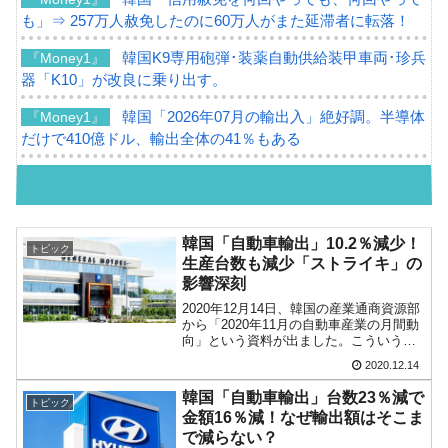
も」⇒ 257万人赦免したのに60万人がまた延滞者に転落！
韓国K9専用砲弾･装薬自動供給装甲車両･珍兵
『Money1』
器「K10」が改良に乗り出す。
韓国「2026年07月の輸出入」絶好調。半導体
『Money1』
だけで410億ドル、輸出全体の41％もある
韓国･李在明「青年層の雇用状況が悪い。せ
『Money1』
や、若者に起業させよう」⇒ どんな雇用対策だソレ。
【韓国の外貨準備】2026年07月は4,279億ド
『Money1』
韓国「自動車輸出」10.2％減少！
トピック
ル。外平債の発行「19.4億ドル」
生産台数も減少「ストライキ」の
影響深刻
韓国「ここは北朝鮮なのか。選管がサーバー
『Money1』
2020年12月14日、韓国の産業通商資源部
にウソのデータを入力したのは明白だ」
から「2020年11月の自動車産業の月間動
向」という資料が出ました。こういうリ
韓国･李在明さっそく不動産対策で浅薄な発
『Money1』
ポートが出るくらい韓国にとって自動車
2020.12.14
産業は重要視されているのですが、内容
言。
はあまりよろしくありません。11月中に
韓国「自動車輸出」台数23％減で
トピック
行われた...
韓国は「中国と同じく」投資に不適格な国
『Money1』
金額16％減！なぜ輸出額はそこま
だ。
で減らない？