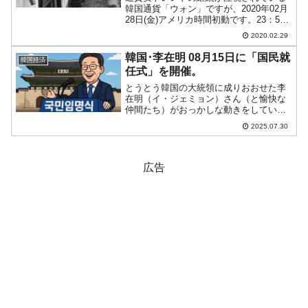
韓国通貨「ウォン」ですが、2020年02月
28日(金)アメリカ時間初動です。23：56
現在（日本時間）、ドルウォンチャート
2020.02.29
は以下のようになっています（チャート
は『Investing.com』より引用：以下...
韓国･李在明 08月15日に「国民就
韓国経済
任式」を開催。
とうとう韓国の大統領に成りおおせた李
在明（イ・ジェミョン）さん（と愉快な
仲間たち）がおっかしな動きをしていま
す。来る2025年08月15日、ソウル市の光
2025.07.30
化門で「国民就任式」を開催する――と
しました。↑2025年06月03日深夜に李在
明（イ・...
広告