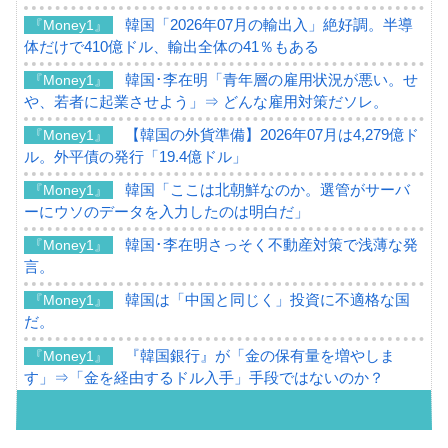
韓国「2026年07月の輸出入」絶好調。半導
『Money1』
体だけで410億ドル、輸出全体の41％もある
韓国･李在明「青年層の雇用状況が悪い。せ
『Money1』
や、若者に起業させよう」⇒ どんな雇用対策だソレ。
【韓国の外貨準備】2026年07月は4,279億ド
『Money1』
ル。外平債の発行「19.4億ドル」
韓国「ここは北朝鮮なのか。選管がサーバ
『Money1』
ーにウソのデータを入力したのは明白だ」
韓国･李在明さっそく不動産対策で浅薄な発
『Money1』
言。
韓国は「中国と同じく」投資に不適格な国
『Money1』
だ。
『韓国銀行』が「金の保有量を増やしま
『Money1』
す」⇒「金を経由するドル入手」手段ではないのか？
韓国･外為取引量「1日当たり1,214.4億ド
『Money1』
ル」まで拡大 ⇒ 海外資金の動きに強く左右される状態