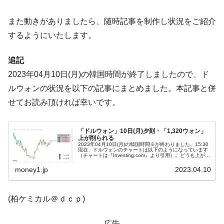
ぎ」では。
また動きがありましたら、随時記事を制作し状況をご紹介
韓国鉄鋼最大手『POSCO』ズブズブ沈む。
『Money1』
するようにいたします。
営業利益80.2％も減少
米国下院「韓国の公務員個人をターゲット
『Money1』
追記
にぶん殴る法案」提出！⇒ クーパン問題は合衆国企業に対
する差別。許してはおかぬ
2023年04月10日(月)の韓国時間が終了しましたので、ド
ルウォンの状況を以下の記事にまとめました。本記事と併
韓国ボンクラ政策室長･金容範、株価暴落に
『Money1』
他人事のような発言。
せてお読み頂ければ幸いです。
韓国半導体『SKハイニックス』2026年2Qの
『Money1』
業績「史上最高益」当期純利益は前年同期比13.4倍に。
「ドルウォン」10日(月)夕刻・「1,320ウォン」
上が削られる
韓国･加徳島新国際空港「またも暗礁」の危
2023年04月10日(月)の韓国時間※が終わりました。15:30
『Money1』
現在、ドルウォンのチャートは以下のようになっています
機 ⇒ 10.7兆では損が出るからできない。
（チャートは『Investing.com』より引用）。どうも上が削
られます。防衛ラインが「1,320」にあるのかというぐ
ら...
money1.jp
2023.04.10
【速報】韓国株式市場の暴落・本日07月29
『Money1』
日(水)もサイドカー・サーキットブレイカーの二段コンボ
発動！
(柏ケミカル＠ｄｃｐ)
IT産業は人を雇用する効果は低い。全産業の
『Money1』
半分未満しか雇用を生まない
広告