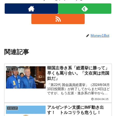
Money1Bot
関連記事
韓国左巻き系「総選挙に勝って」
トピック
早くも罵り合い。「文在寅は売国
奴だ」
「第22代 国会議員総選挙」（2024年04月
10日投開票）が終了してからまだ4日ほど
ですが、もう左派・進歩系の輩やから内
での罵り合いが始まりました。「親李在
2024.04.15
明（イ・ジェミョン）派」 と 「親文在寅
派」の戦いです。親文在寅派は、『共に
アルゼンチン支援にIMF動き出
トピック
民主党...
す！ トルコリラも危うし！