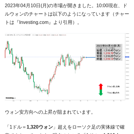
韓国･帰ってきた李在明。李在明を支持しな
2023年04月10日(月)の市場が開きました。10:00現在、ド
『Money1』
い「50.5％」に上昇
ルウォンのチャートは以下のようになっています（チャー
韓国大統領府ボンクラ政策室長が告発され
『Money1』
トは『Investing.com』より引用）。
た ⇒ 国家が行った恐るべき株価操作であり、空前の国政壟
断
韓国･警察職員が「丸刈りになって抗議活
『Money1』
動」
中国だけが鉄鋼輸出を異常増加させる ⇒ 中
『Money1』
国の過剰生産が世界を蝕む。
韓国製造業「半導体絶好調」のウラで他業
『Money1』
種は全般的「不調」⇒ PSIが示す現況は決して良くない。
【米韓激突案件】韓国消費者院が『クーパ
『Money1』
ン』1人当たり賠償10万ウォンを認定 ⇒ 総額3兆7,000億
韓国で猛暑。南東部では干ばつ
『Money1』
ウォン安方向への上昇が阻まれています。
韓国型イージス搭載の次世代駆逐艦
『Money1』
「1ドル＝
1,320ウォン
」超えをローソク足の実体線で確
「KDDX」1番艦、2032年竣工と公示