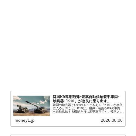
韓国K9専用砲弾･装薬自動供給装甲車両･
珍兵器「K10」が改良に乗り出す。
韓国の珍兵器といわれることもある「K10」が改良
に入るとのこと。K10は、砲弾・装薬をK9の車内
へ自動供給する機能を持つ装甲車両です。韓国メデ
ィア『Chosun Biz』が報じていますので、同記事
から以下に一部を引きます。2005年に初めて...
money1.jp
2026.08.06