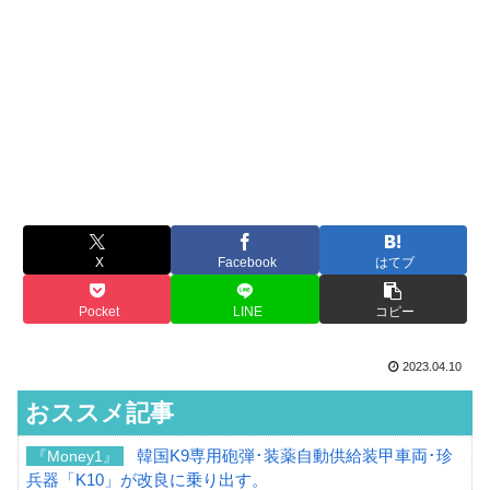
X
Facebook
はてブ
Pocket
LINE
コピー
2023.04.10
おススメ記事
韓国K9専用砲弾･装薬自動供給装甲車両･珍
『Money1』
兵器「K10」が改良に乗り出す。