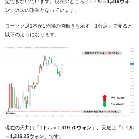
定できないでいます。現在のところ「1ドル＝
1,319ウォ
【対日本円】ウォン安が急進！ 日米の協調
『Money1』
ン
」近辺の攻防となっています。
に韓国がいっちょがみしたのでは。
韓国政府『BYD』車への補助金を全廃 ⇒ 実
『Money1』
ローソク足1本が1分間の値動きを示す「1分足」で見ると
は韓国で『BYD』車は売れている。6カ月で対前年同期比
1.9倍！
以下のようになります。
在韓米国大使スティールが着韓！⇒ さっそ
『Money1』
く空港に詰めかけ「出て行け！」「極右勢力」のプラカー
ドを掲げる「在韓反米勢力」
韓国政府「2035年までに18.4GW規模のAIデ
『Money1』
ータセンター整備」⇒ だから無理だってば。
JPモルガン「韓国レバレッジETFの清算は
『Money1』
ほぼ終わった」
韓国『国民年金公団』株価暴落で200兆蒸
『Money1』
発。
韓国政府「ニセＫ-ブランドを通報しようキ
『Money1』
ャンペーン」⇒ あの名物教授も登場！
現在の天井は「1ドル＝
1,319.70ウォン
」、天底は「1ドル
＝
1,316.25ウォン
」です。
韓国「橋が落ちました」⇒ 耐久性「なさす
『Money1』