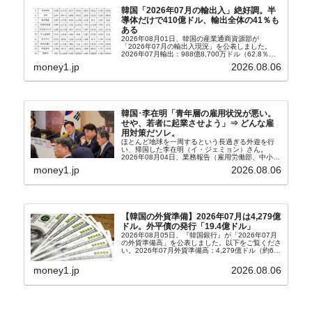
韓国「2026年07月の輸出入」絶好調。半
導体だけで410億ドル、輸出全体の41％も
ある
2026年08月01日、韓国の産業通商資源部が
「2026年07月の輸出入現況」を公表しました。
2026年07月輸出：988億8,700万ドル（62.8％）
輸入：685億6,300万ドル（26.5％）貿易収支：
money1.jp
2026.08.06
303億2,400万ドル2026...
韓国･李在明「青年層の雇用状況が悪い。
せや、若者に起業させよう」⇒ どんな雇
用対策だソレ。
ほとんど地球を一周するという長過ぎる外遊を行
い、帰国した李在明（イ・ジェミョン）さん。
2026年08月04日、業務報告（雇用労働部、中小ベ
ンチャー企業部、公正取引委員会）を主催。この席
money1.jp
2026.08.06
上、韓国大統領に成りおおせた李在明（イ・ジェミ
ョン）さん...
【韓国の外貨準備】2026年07月は4,279億
ドル。外平債の発行「19.4億ドル」
2026年08月05日、『韓国銀行』が「2026年07月
の外貨準備高」を公表しました。以下をご覧くださ
い。2026年07月外貨準備高：4,279億ドル（約67
兆4,456億円）※前月比：+6億ドル＜＜内訳＞＞
⇒Securities：3,80...
money1.jp
2026.08.06