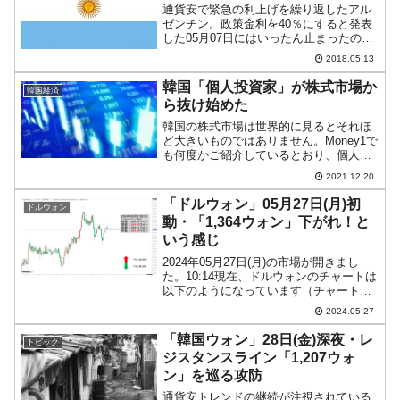
通貨安で緊急の利上げを繰り返したアル
ゼンチン。政策金利を40％にすると発表
した05月07日にはいったん止まったので
すが、その後もずるずると安値更新を続
2018.05.13
けています。アルゼンチンの通貨「アル
ゼンチンペソ」の動きは下のようになっ
韓国「個人投資家」が株式市場か
韓国経済
ています(チャート...
ら抜け始めた
韓国の株式市場は世界的に見るとそれほ
ど大きいものではありません。Money1で
も何度かご紹介しているとおり、個人投
資家と外国人投資家が激突する市場のよ
2021.12.20
うに見られていますが、それは市場規模
がそこまで大きくないためです。ともか
「ドルウォン」05月27日(月)初
ドルウォン
く、韓国市場で個人...
動・「1,364ウォン」下がれ！と
いう感じ
2024年05月27日(月)の市場が開きまし
た。10:14現在、ドルウォンのチャートは
以下のようになっています（チャートは
『Investing.com』より引用）。現在のと
2024.05.27
ころ陰線で、「1ドル＝1,364ウォン」近
辺の攻防となっています。ロ...
「韓国ウォン」28日(金)深夜・レ
トピック
ジスタンスライン「1,207ウォ
ン」を巡る攻防
通貨安トレンドの継続が注視されている