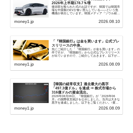
2026年上半期178.7％増
後頭部を殴られた式のお話ですが、韓国では韓国市
場を中国製のEVが食い荒らしている――という危
機感が表出しています。韓国メディア『ソウル経
済』の記事から一部を以下に引きます。記事タイト
ルは「中国EVの大攻勢…東風もプジョーと手を組
money1.jp
2026.08.10
み韓国進出」...
「『韓国銀行』は金を買います」公式プレ
スリリースの中身。
先にご紹介した「『韓国銀行』が金を買います」の
件ですが、『韓国銀行』から公式なプレスリリース
が出ていますので、ご紹介しておきます。以下が全
文和訳です。表題：韓国銀行、国内生産金の買い入
れ協力体制を構築□『韓国銀行』は、国内生産金の
money1.jp
2026.08.09
買い入れに...
【韓国の経常収支】過去最大の黒字
「497.3億ドル」を達成 ⇒ 株式市場から
316億ドルの資金流出。
2026年08月06日、『韓国銀行』が「2026年06
月」の国際収支統計を公示しました。当月は大きな
黒字を達成しました。以下をご覧ください。↑黄色
の傾向ペンでフォーカスしているのが2026年06月
money1.jp
2026.08.09
の経常収支です。2026年06月貿易収支：4...