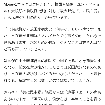
コアコアは上がった。
Money1でも昨日ご紹介した、
韓国
尹錫悦（ユン・ソギョ
韓国･猛暑でソウル市全域「猛暑重大警報」
『Money1』
ル）大統領の前政権批判に対して最大野党『共に民主党』
発令。李在明「猛暑・干ばつ対処状況点検会議」
から猛烈な批判の声が上がっています。
【日本市場再挑戦中】韓国『現代自動車』
『Money1』
07月販売台数は去年のほぼ半分「71台」しか売れなかっ
「（前政権が）反国家勢力とは何事か」という声です。ま
た。『起亜』は9台だけ
た「文在寅が北朝鮮のスパイだとでも言うのか」という批
韓国「信用赦免を何回やっても、何回やっ
『Money1』
判もあります（念のための付記：そんなことは尹さんはひ
ても」⇒ 257万人赦免したのに60万人がまた延滞者に転
と言も言っていません）。
落！
韓国K9専用砲弾･装薬自動供給装甲車両･珍
『Money1』
韓国が自由主義陣営国の側に立つ国であることを前提にす
兵器「K10」が改良に乗り出す。
るなら、前文在寅政権が行ったことは反国家的なものであ
韓国「2026年07月の輸出入」絶好調。半導
『Money1』
り、文在寅大統領はスパイみたいなものだった――と言わ
体だけで410億ドル、輸出全体の41％もある
れても、反論するのは難しいのではないでしょうか。
韓国･李在明「青年層の雇用状況が悪い。せ
『Money1』
や、若者に起業させよう」⇒ どんな雇用対策だソレ。
さっそく『共に民主党』議員からは「謝罪せよ」との声も
【韓国の外貨準備】2026年07月は4,279億ド
『Money1』
あるのですが、『国民の力』側からは「本当のことを言っ
ル。外平債の発行「19.4億ドル」