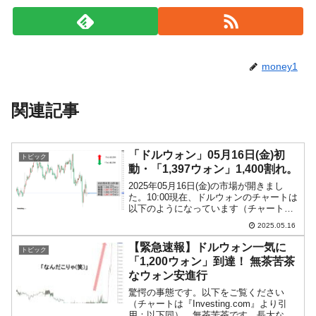
money1
関連記事
「ドルウォン」05月16日(金)初
トピック
動・「1,397ウォン」1,400割れ。
2025年05月16日(金)の市場が開きまし
た。10:00現在、ドルウォンのチャートは
以下のようになっています（チャートは
『Investing.com』より引用）。前日は大
2025.05.16
きく下げてコマ足になりました(笑)。ウォ
ン高方向への進行です。本日は...
【緊急速報】ドルウォン一気に
トピック
「1,200ウォン」到達！ 無茶苦茶
なウォン安進行
驚愕の事態です。以下をご覧ください
（チャートは『Investing.com』より引
用：以下同）。無茶苦茶です。長大な陽