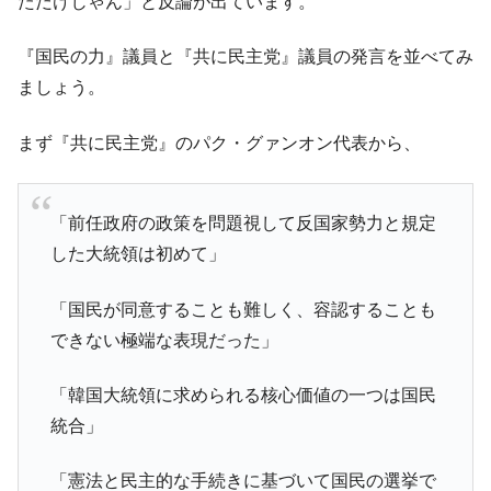
ただけじゃん」と反論が出ています。
韓国「ここは北朝鮮なのか。選管がサーバ
『Money1』
ーにウソのデータを入力したのは明白だ」
『国民の力』議員と『共に民主党』議員の発言を並べてみ
韓国･李在明さっそく不動産対策で浅薄な発
『Money1』
ましょう。
言。
まず『共に民主党』のパク・グァンオン代表から、
韓国は「中国と同じく」投資に不適格な国
『Money1』
だ。
『韓国銀行』が「金の保有量を増やしま
『Money1』
「前任政府の政策を問題視して反国家勢力と規定
す」⇒「金を経由するドル入手」手段ではないのか？
した大統領は初めて」
韓国･外為取引量「1日当たり1,214.4億ド
『Money1』
ル」まで拡大 ⇒ 海外資金の動きに強く左右される状態
「国民が同意することも難しく、容認することも
韓国･帰ってきた李在明。李在明を支持しな
『Money1』
できない極端な表現だった」
い「50.5％」に上昇
韓国大統領府ボンクラ政策室長が告発され
『Money1』
「韓国大統領に求められる核心価値の一つは国民
た ⇒ 国家が行った恐るべき株価操作であり、空前の国政壟
統合」
断
韓国･警察職員が「丸刈りになって抗議活
『Money1』
「憲法と民主的な手続きに基づいて国民の選挙で