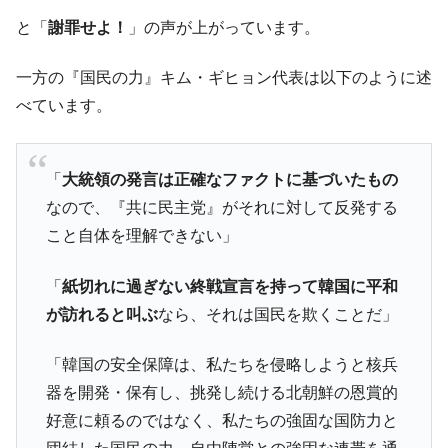
ドを掲げる「在韓反米勢力」
と「
謝罪せよ！
」の声が上がっています。
韓国政府「2035年までに18.4GW規模のAIデ
『Money1』
ータセンター整備」⇒ だから無理だってば。
一方の『国民の力』キム・ギヒョン代表は以下のように述
べています。
JPモルガン「韓国レバレッジETFの清算は
『Money1』
ほぼ終わった」
韓国『国民年金公団』株価暴落で200兆蒸
『Money1』
「
大統領の発言は正確なファクトに基づいたもの
発。
なので、『共に民主党』がそれに対して反発する
韓国政府「ニセＫ-ブランドを通報しようキ
『Money1』
こと自体を理解できない」
ャンペーン」⇒ あの名物教授も登場！
日本の誇る海洋資源調査船『白嶺』は先進技術の
Fact1
「
紙切れに過ぎない終戦宣言を持って韓国に平和
塊！
が訪れると叫ぶ
なら、それは国民を欺くことだ」
夏の甲子園、優勝校を最も多く輩出している都道
Fact1
府県とは？
「韓国の安全保障は、私たちを侵略しようと核兵
今話題の「楽天ライオンズ」とは？
Fact1
器を開発・保有し、挑発し続ける北朝鮮の恩賞的
奇跡の毛色「白毛馬」とは？
Fact1
好意に頼るのではなく、私たちの強固な国防力と