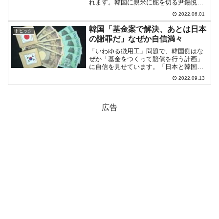
れます。韓国に親米に舵を切る尹錫悦
（ユン・ソギョル）大統領が誕生しまし
2022.06.01
た。これを機に、「日韓関係を改善す
る」「日韓関係のもつれをほぐす」とい
韓国「基金案で解決、あとは日本
トピック
った意見表明が出て、実際、日...
の謝罪だ」なぜか自信満々
「いわゆる徴用工」問題で、韓国側はな
ぜか「基金をつくって賠償を行う計画」
に自信を見せています。「日本と韓国の
企業がお金を出して基金を組成し、そこ
2022.09.13
から原告にお金を支払う」というプラン
で、これはかつて河野外相が一蹴したも
のと変わりません。この期...
広告