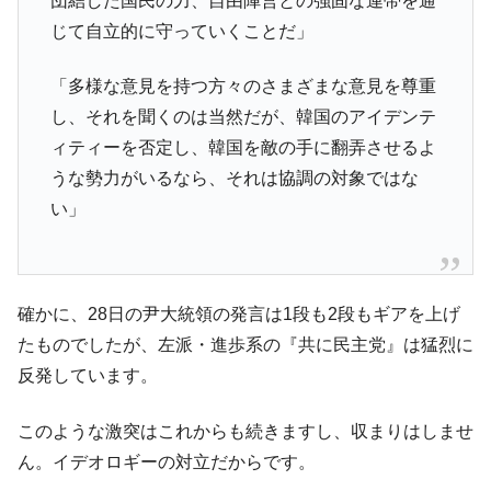
団結した国民の力、自由陣営との強固な連帯を通
全て勝つといくら？ 競馬GI競走で勝利騎手がもら
Fact1
える賞金とは？
じて自立的に守っていくことだ」
平成仮面ライダーの意外すぎるモチーフとは？
Fact1
「多様な意見を持つ方々のさまざまな意見を尊重
発表から2日で大崩壊、鳴かず飛ばずに終わりそう
Fact1
し、それを聞くのは当然だが、韓国のアイデンテ
なスーパーリーグとは？
ィティーを否定し、韓国を敵の手に翻弄させるよ
日本人マスターズ挑戦の歴史。松山以前に最高位
Fact1
うな勢力がいるなら、それは協調の対象ではな
だった選手とは？
い」
甲子園通算本塁打、最多の清原に次いで多く打っ
Fact1
ている意外な選手とは？
セレクトセールの高額取引馬が稼いだ金額とは？
Fact1
確かに、28日の尹大統領の発言は1段も2段もギアを上げ
たものでしたが、左派・進歩系の『共に民主党』は猛烈に
反発しています。
このような激突はこれからも続きますし、収まりはしませ
ん。イデオロギーの対立だからです。