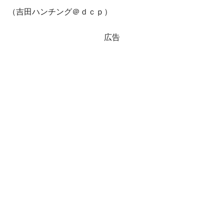
（吉田ハンチング＠ｄｃｐ）
広告