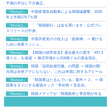
予測の半分に下方修正。
中国産電気自動車による韓国猛爆撃。2026
『Money1』
年上半期178.7％増
「『韓国銀行』は金を買います」公式プレ
『Money1』
スリリースの中身。
中国共産党の小役人は「疫病神」⇒ 避ける
『Money1』
ために休業ラッシュ。
【韓国の経常収支】過去最大の黒字「497.3
『Money1』
億ドル」を達成 ⇒ 株式市場から316億ドルの資金流出。
韓国「塩田奴隷労働」の問題 ⇒ 韓国の闇･
『Money1』
当局は全然アテにならない。これは米国に対するアピール
「韓国軍はたるんでいる」案件 × ２。⇒ 韓
『Money1』
国軍をダメにする最強タッグ「李在明 + 安圭伯」
韓国メディアが「韓国政府と李在明が吊る
『Money1』
される可能性もあるのでは」とほのめかす。
韓国07月･物価指数「2.8％」に低下 ⇒ 実は
『Money1』