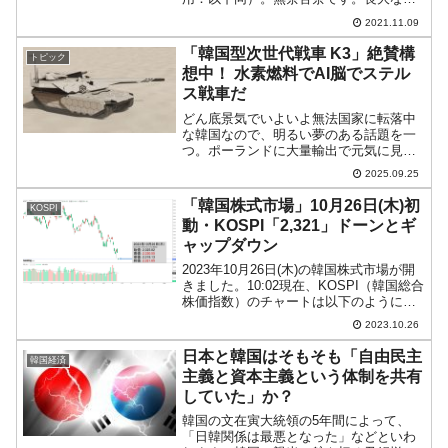
線になって一気に「1ドル＝1,200ウォ
2021.11.09
ン」に到達しました。以下が1分足です。
右端をご覧ください。11月09日07：30
「韓国型次世代戦車 K3」絶賛構
トピック
過...
想中！ 水素燃料でAI脳でステル
ス戦車だ
どん底景気でいよいよ無法国家に転落中
な韓国なので、明るい夢のある話題を一
つ。ポーランドに大量輸出で元気に見え
る防衛産業ですが、現在の主力戦車K-2に
2025.09.25
代わる「韓国型次世代戦車」を構想中だ
――というお話です。『現代ロテム』
「韓国株式市場」10月26日(木)初
KOSPI
が、K2「黒豹」の後継...
動・KOSPI「2,321」ドーンとギ
ャップダウン
2023年10月26日(木)の韓国株式市場が開
きました。10:02現在、KOSPI（韓国総合
株価指数）のチャートは以下のようにな
っています（チャートは
2023.10.26
『Investing.com』より引用）。ドーンと
ギャップダウンして始まりました。
日本と韓国はそもそも「自由民主
韓国経済
KOSP...
主義と資本主義という体制を共有
していた」か？
韓国の文在寅大統領の5年間によって、
「日韓関係は最悪となった」などといわ