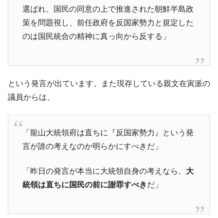
動」
選ばれ、国民の同意の上で推進された朝鮮半島政
中国だけが鉄鋼輸出を異常増加させる ⇒ 中
『Money1』
策を問題視し、前任政府を反国家勢力と規定した
国の過剰生産が世界を蝕む。
のは国民統合の精神に真っ向から反する」
韓国製造業「半導体絶好調」のウラで他業
『Money1』
種は全般的「不調」⇒ PSIが示す現況は決して良くない。
【米韓激突案件】韓国消費者院が『クーパ
『Money1』
ン』1人当たり賠償10万ウォンを認定 ⇒ 総額3兆7,000億
という発言が出ています。また現存している親文在寅派の
議員からは、
韓国で猛暑。南東部では干ばつ
『Money1』
韓国型イージス搭載の次世代駆逐艦
『Money1』
「KDDX」1番艦、2032年竣工と公示
「龍山大統領府は直ちに『反国家勢力』という発
【対日本円】ウォン安が急進！ 日米の協調
『Money1』
言が誰の考えなのか明らかにすべきだ」
に韓国がいっちょがみしたのでは。
韓国政府『BYD』車への補助金を全廃 ⇒ 実
『Money1』
「昨日の発言が本当に大統領自身の考えなら、
大
は韓国で『BYD』車は売れている。6カ月で対前年同期比
統領は直ちに国民の前に謝罪すべき
だ」
1.9倍！
在韓米国大使スティールが着韓！⇒ さっそ
『Money1』
く空港に詰めかけ「出て行け！」「極右勢力」のプラカー