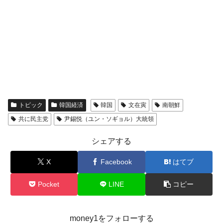
トピック
韓国経済
韓国
文在寅
南朝鮮
共に民主党
尹錫悦（ユン・ソギョル）大統領
シェアする
X
Facebook
はてブ
Pocket
LINE
コピー
money1をフォローする