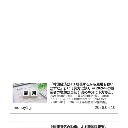
「韓国経済は3％成長するから雇用も強い
はずだ」という見方は誤り ⇒ 2026年の就
業者の増加は当初予測の半分に下方修正。
2026年08月06日、『韓国労働研究院』（略称
「KLI」）が「KLI雇用労働ブリーフ第115号
（2026-01）：2026年上半期労働市場評価と下半
期労働市場展望」を公表しました。Money1でも何
money1.jp
2026.08.10
度もご紹介していますが、政府が何よりも大...
中国産電気自動車による韓国猛爆撃。