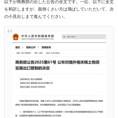
韓国型イージス搭載の次世代駆逐艦
以下が商務部の出した公告の全文です。一応、以下に全文
『Money1』
「KDDX」1番艦、2032年竣工と公示
を和訳しますが、面倒くさい方は飛ばしていただいて、次
【対日本円】ウォン安が急進！ 日米の協調
『Money1』
の小見出しまで進んでください。
に韓国がいっちょがみしたのでは。
韓国政府『BYD』車への補助金を全廃 ⇒ 実
『Money1』
は韓国で『BYD』車は売れている。6カ月で対前年同期比
1.9倍！
在韓米国大使スティールが着韓！⇒ さっそ
『Money1』
く空港に詰めかけ「出て行け！」「極右勢力」のプラカー
ドを掲げる「在韓反米勢力」
韓国政府「2035年までに18.4GW規模のAIデ
『Money1』
ータセンター整備」⇒ だから無理だってば。
JPモルガン「韓国レバレッジETFの清算は
『Money1』
ほぼ終わった」
韓国『国民年金公団』株価暴落で200兆蒸
『Money1』
発。
韓国政府「ニセＫ-ブランドを通報しようキ
『Money1』