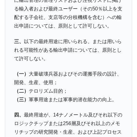
に輸出管理の管理リストおよび注視リストに掲げ
る輸入者および最終ユーザー（その50％以上を支
全て勝つといくら？ 競馬GI競走で勝利騎手がもら
Fact1
える賞金とは？
配する子会社、支店等の分枝機構を含む）への輸
出申請については、原則として許可しない。
平成仮面ライダーの意外すぎるモチーフとは？
Fact1
発表から2日で大崩壊、鳴かず飛ばずに終わりそう
Fact1
三、
以下の最終用途に用いられる、または用いら
なスーパーリーグとは？
れる可能性がある輸出申請については、原則とし
日本人マスターズ挑戦の歴史。松山以前に最高位
Fact1
て許可しない。
だった選手とは？
甲子園通算本塁打、最多の清原に次いで多く打っ
Fact1
（一）
大量破壊兵器およびその運搬手段の設計、
ている意外な選手とは？
開発、生産、使用；
セレクトセールの高額取引馬が稼いだ金額とは？
Fact1
（二）
テロリズム目的；
（三）
軍事用途または軍事的潜在能力の向上。
四、
最終用途が、14ナノメートル及びそれ以下の
ロジックチップまたは256層及びそれ以上のメモ
リチップの研究開発・生産、および上記プロセス