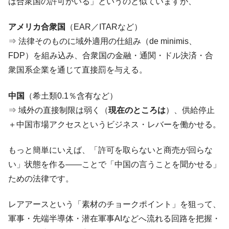
は合衆国の許可がいる」というのと似ていますが、
アメリカ合衆国
（EAR／ITARなど）
⇒ 法律そのものに域外適用の仕組み（de minimis、
FDP）を組み込み、合衆国の金融・通関・ドル決済・合
衆国系企業を通じて直接罰を与える。
中国
（希土類0.1％含有など）
⇒ 域外の直接制限は弱く（
現在のところは
）、供給停止
＋中国市場アクセスというビジネス・レバーを働かせる。
もっと簡単にいえば、「許可を取らないと商売が回らな
い」状態を作る――ことで「中国の言うことを聞かせる」
ための法律です。
レアアースという「素材のチョークポイント」を狙って、
軍事・先端半導体・潜在軍事AIなどへ流れる回路を把握・