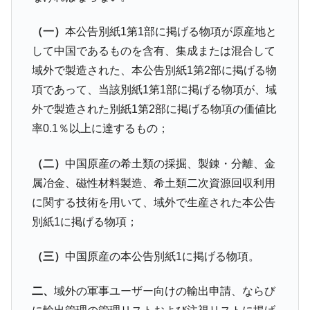
IT産業は人を雇用する効果は低い。全産業の
『Money1』
（一）
本公告別紙1第1部に掲げる物項が原産地と
半分未満しか雇用を生まない
して中国であるものを含有、集成または混合して
韓国「株式市場が賭博場のように変質した
『Money1』
域外で製造された、本公告別紙1第2部に掲げる物
のは政界の責任だ」
項であって、当該別紙1第1部に掲げる物項が、域
韓国「2026年1Q 資金循環統計」面白い結果
『Money1』
外で製造された別紙1第2部に掲げる物項の価値比
に。
率0.1％以上に達するもの；
韓国化学企業最大手『ロッテケミカル』純
『Money1』
借入金が約8兆。信用格付け「ネガティブ」にダウン
（二）
中国原産の希土類の採掘、製錬・分離、金
韓国株式市場･暗黒の火曜日。サーキットブ
『Money1』
属冶金、磁性材料製造、希土類二次資源回収利用
レイカーも発動！ 半導体2銘柄の暴落
に関する技術を用いて、域外で生産された本公告
日本の誇る海洋資源調査船『白嶺』は先進技術の
Fact1
別紙1に掲げる物項；
塊！
夏の甲子園、優勝校を最も多く輩出している都道
Fact1
（三）
中国原産の本公告別紙1に掲げる物項。
府県とは？
今話題の「楽天ライオンズ」とは？
Fact1
二、
域外の軍事ユーザー向けの輸出申請、ならび
奇跡の毛色「白毛馬」とは？
Fact1