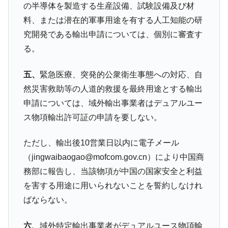
の半導体を製造する生産設備、試験設備及び材
料、または潜在的軍事用途を有する人工知能の研
究開発である輸出申請については、個別に審査す
る。
五、
緊急医療、突発的公衆衛生事態への対応、自
然災害救助等の人道的救援を最終用途とする輸出
申請については、域外輸出事業者はデュアルユー
ス物項輸出許可証の申請を要しない。
ただし、輸出後10営業日以内に電子メール
（jingwaibaogao@mofcom.gov.cn）により中国商
務部に報告し、当該物項が中国の国家安全と利益
を害する用途に用いられないことを誓約しなけれ
ばならない。
六、
域外特定輸出事業者がデュアルユース物項輸