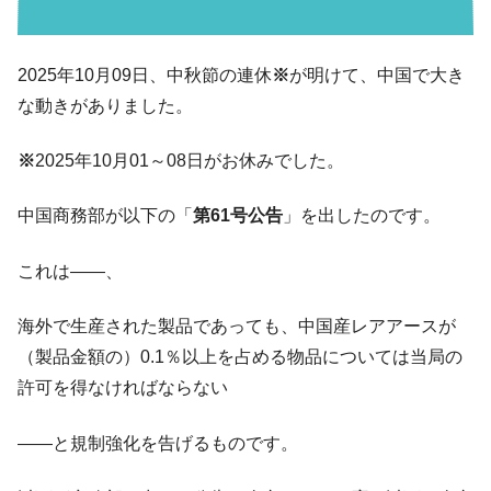
韓国･外為取引量「1日当たり1,214.4億ド
『Money1』
ル」まで拡大 ⇒ 海外資金の動きに強く左右される状態
韓国･帰ってきた李在明。李在明を支持しな
2025年10月09日、中秋節の連休
※
が明けて、中国で大き
『Money1』
い「50.5％」に上昇
な動きがありました。
韓国大統領府ボンクラ政策室長が告発され
『Money1』
た ⇒ 国家が行った恐るべき株価操作であり、空前の国政壟
※
2025年10月01～08日がお休みでした。
断
中国商務部が以下の「
第61号公告
」を出したのです。
韓国･警察職員が「丸刈りになって抗議活
『Money1』
動」
これは――、
中国だけが鉄鋼輸出を異常増加させる ⇒ 中
『Money1』
国の過剰生産が世界を蝕む。
海外で生産された製品であっても、中国産レアアースが
韓国製造業「半導体絶好調」のウラで他業
『Money1』
（製品金額の）0.1％以上を占める物品については当局の
種は全般的「不調」⇒ PSIが示す現況は決して良くない。
許可を得なければならない
【米韓激突案件】韓国消費者院が『クーパ
『Money1』
ン』1人当たり賠償10万ウォンを認定 ⇒ 総額3兆7,000億
――と規制強化を告げるものです。
韓国で猛暑。南東部では干ばつ
『Money1』