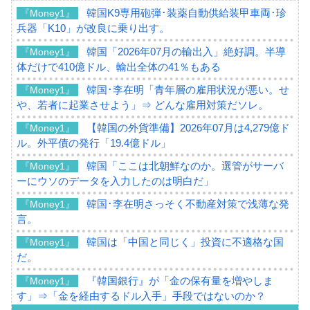
韓国K9専用砲弾･装薬自動供給装甲車両･珍
『Money1』
兵器「K10」が改良に乗り出す。
韓国「2026年07月の輸出入」絶好調。半導
『Money1』
体だけで410億ドル、輸出全体の41％もある
韓国･李在明「青年層の雇用状況が悪い。せ
『Money1』
や、若者に起業させよう」⇒ どんな雇用対策だソレ。
【韓国の外貨準備】2026年07月は4,279億ド
『Money1』
ル。外平債の発行「19.4億ドル」
韓国「ここは北朝鮮なのか。選管がサーバ
『Money1』
ーにウソのデータを入力したのは明白だ」
韓国･李在明さっそく不動産対策で浅薄な発
『Money1』
言。
韓国は「中国と同じく」投資に不適格な国
『Money1』
だ。
『韓国銀行』が「金の保有量を増やしま
『Money1』
す」⇒「金を経由するドル入手」手段ではないのか？