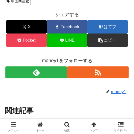
中国共産党
シェアする
X
Facebook
はてブ
Pocket
LINE
コピー
money1をフォローする
money1
関連記事
「韓国株式市場」26日(火)決着・
トピック
メニュー
ホーム
検索
トップ
サイドバー