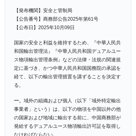
ャンペーン」⇒ あの名物教授も登場！
【発布機関】安全と管制局
韓国「橋が落ちました」⇒ 耐久性「なさす
『Money1』
【公告番号】商務部公告2025年第61号
ぎ」では。
【公布日】2025年10月09日
韓国鉄鋼最大手『POSCO』ズブズブ沈む。
『Money1』
営業利益80.2％も減少
国家の安全と利益を維持するため、『中華人民共
米国下院「韓国の公務員個人をターゲット
『Money1』
和国輸出管理法』『中華人民共和国デュアルユー
にぶん殴る法案」提出！⇒ クーパン問題は合衆国企業に対
ス物項輸出管理条例』などの法律・法規の関連規
する差別。許してはおかぬ
定に基づき、かつ中華人民共和国国務院の承認を
韓国ボンクラ政策室長･金容範、株価暴落に
『Money1』
経て、以下の輸出管理措置を講ずることを決定す
他人事のような発言。
る。
韓国半導体『SKハイニックス』2026年2Qの
『Money1』
業績「史上最高益」当期純利益は前年同期比13.4倍に。
一、
域外の組織および個人（以下「域外特定輸出
韓国･加徳島新国際空港「またも暗礁」の危
『Money1』
事業者」という）は、以下の物項を中国以外の他
機 ⇒ 10.7兆では損が出るからできない。
の国家および地域に輸出する前に、中国商務部が
【速報】韓国株式市場の暴落・本日07月29
『Money1』
発給するデュアルユース物項輸出許可証を取得し
日(水)もサイドカー・サーキットブレイカーの二段コンボ
発動！
なければならない。