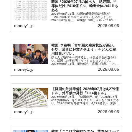
韓国「2026年07月の輸出入」絶好調。半
導体だけで410億ドル、輸出全体の41％も
ある
2026年08月01日、韓国の産業通商資源部が
「2026年07月の輸出入現況」を公表しました。
2026年07月輸出：988億8,700万ドル（62.8％）
輸入：685億6,300万ドル（26.5％）貿易収支：
money1.jp
2026.08.06
303億2,400万ドル2026...
韓国･李在明「青年層の雇用状況が悪い。
せや、若者に起業させよう」⇒ どんな雇
用対策だソレ。
ほとんど地球を一周するという長過ぎる外遊を行
い、帰国した李在明（イ・ジェミョン）さん。
2026年08月04日、業務報告（雇用労働部、中小ベ
ンチャー企業部、公正取引委員会）を主催。この席
money1.jp
2026.08.06
上、韓国大統領に成りおおせた李在明（イ・ジェミ
ョン）さん...
【韓国の外貨準備】2026年07月は4,279億
ドル。外平債の発行「19.4億ドル」
2026年08月05日、『韓国銀行』が「2026年07月
の外貨準備高」を公表しました。以下をご覧くださ
い。2026年07月外貨準備高：4,279億ドル（約67
兆4,456億円）※前月比：+6億ドル＜＜内訳＞＞
⇒Securities：3,80...
money1.jp
2026.08.06
韓国「ここは北朝鮮なのか。選管がサーバ