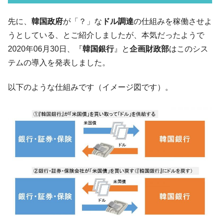
い「50.5％」に上昇
韓国大統領府ボンクラ政策室長が告発され
先に、
韓国政府
が「？」な
ドル調達
の仕組みを稼働させよ
『Money1』
た ⇒ 国家が行った恐るべき株価操作であり、空前の国政壟
うとしている、とご紹介しましたが、本気だったようで
断
2020年06月30日、『
韓国銀行
』と
企画財政部
はこのシス
韓国･警察職員が「丸刈りになって抗議活
『Money1』
テムの導入を発表しました。
動」
中国だけが鉄鋼輸出を異常増加させる ⇒ 中
『Money1』
以下のような仕組みです（イメージ図です）。
国の過剰生産が世界を蝕む。
韓国製造業「半導体絶好調」のウラで他業
『Money1』
種は全般的「不調」⇒ PSIが示す現況は決して良くない。
【米韓激突案件】韓国消費者院が『クーパ
『Money1』
ン』1人当たり賠償10万ウォンを認定 ⇒ 総額3兆7,000億
韓国で猛暑。南東部では干ばつ
『Money1』
韓国型イージス搭載の次世代駆逐艦
『Money1』
「KDDX」1番艦、2032年竣工と公示
【対日本円】ウォン安が急進！ 日米の協調
『Money1』