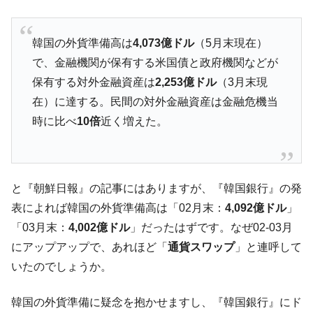
える賞金とは？
平成仮面ライダーの意外すぎるモチーフとは？
Fact1
韓国の外貨準備高は
4,073億ドル
（5月末現在）
発表から2日で大崩壊、鳴かず飛ばずに終わりそう
Fact1
で、金融機関が保有する米国債と政府機関などが
なスーパーリーグとは？
保有する対外金融資産は
2,253億ドル
（3月末現
日本人マスターズ挑戦の歴史。松山以前に最高位
Fact1
在）に達する。民間の対外金融資産は金融危機当
だった選手とは？
時に比べ
10倍
近く増えた。
甲子園通算本塁打、最多の清原に次いで多く打っ
Fact1
ている意外な選手とは？
セレクトセールの高額取引馬が稼いだ金額とは？
Fact1
と『朝鮮日報』の記事にはありますが、『韓国銀行』の発
表によれば韓国の外貨準備高は「02月末：
4,092億ドル
」
「03月末：
4,002億ドル
」だったはずです。なぜ02-03月
にアップアップで、あれほど「
通貨スワップ
」と連呼して
いたのでしょうか。
韓国の外貨準備に疑念を抱かせますし、『韓国銀行』にド