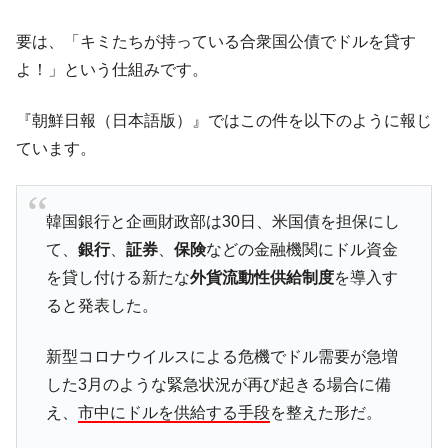
韓国鉄鋼最大手『POSCO』ズブズブ沈む。
『Money1』
営業利益80.2％も減少
要は、「キミたちが持っている合衆国公債でドルを貸す
よ！」という仕組みです。
米国下院「韓国の公務員個人をターゲット
『Money1』
にぶん殴る法案」提出！⇒ クーパン問題は合衆国企業に対
する差別。許してはおかぬ
『朝鮮日報（日本語版）』ではこの件を以下のように報じ
ています。
韓国ボンクラ政策室長･金容範、株価暴落に
『Money1』
他人事のような発言。
韓国半導体『SKハイニックス』2026年2Qの
『Money1』
韓国銀行と企画財政部は30日、米国債を担保にし
業績「史上最高益」当期純利益は前年同期比13.4倍に。
て、
銀行
、
証券
、
保険
などの金融機関にドル資金
韓国･加徳島新国際空港「またも暗礁」の危
『Money1』
を貸し付ける新たな
外貨流動性供給制度
を導入す
機 ⇒ 10.7兆では損が出るからできない。
ると発表した。
【速報】韓国株式市場の暴落・本日07月29
『Money1』
日(水)もサイドカー・サーキットブレイカーの二段コンボ
新型コロナウイルスによる危機でドル需要が急増
発動！
した3月のような緊急状況が再び起きる場合に備
IT産業は人を雇用する効果は低い。全産業の
『Money1』
え、
市中にドルを供給する手段
を整えた形だ。
半分未満しか雇用を生まない