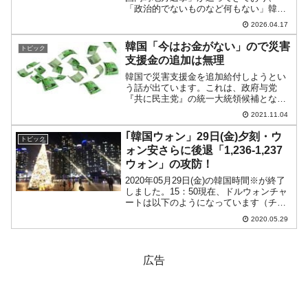
「政治的でないものなど何もない」韓国
でまたぞろ政治圏が加熱気味です。左
2026.04.17
派・進歩系人士による独裁が強まってお
りますが、保守寄り勢力は衰亡を続けて
韓国「今はお金がない」ので災害
トピック
おり、野党に転落...
支援金の追加は無理
韓国で災害支援金を追加給付しようとい
う話が出ています。これは、政府与党
『共に民主党』の統一大統領候補となっ
た李在明（イ・ジェミョン）さんの影響
2021.11.04
です。李さんは京畿道知事だった時か
ら、政府に対していくら債務を積んでも
｢韓国ウォン」29日(金)夕刻・ウ
トピック
いいから（国債を発行しても韓...
ォン安さらに後退「1,236-1,237
ウォン」の攻防！
2020年05月29日(金)の韓国時間※が終了
しました。15：50現在、ドルウォンチャ
ートは以下のようになっています（チャ
ートは『Investing.com』より引用：以下
2020.05.29
同）。上（ウォン安方向）へ行っては戻
され、下（ウォン高方向）へ行って...
広告