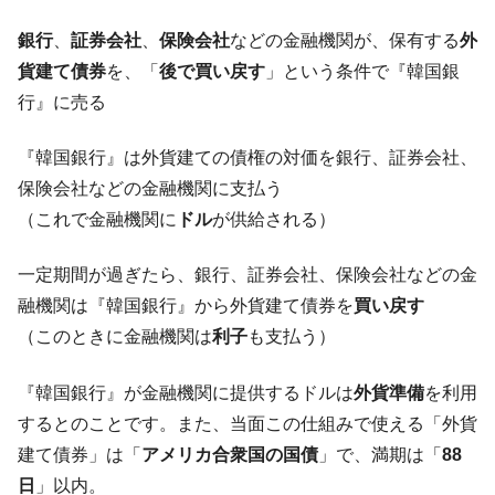
に韓国がいっちょがみしたのでは。
韓国政府『BYD』車への補助金を全廃 ⇒ 実
銀行
、
証券会社
、
保険会社
などの金融機関が、保有する
外
『Money1』
は韓国で『BYD』車は売れている。6カ月で対前年同期比
貨建て債券
を、「
後で買い戻す
」という条件で『韓国銀
1.9倍！
行』に売る
在韓米国大使スティールが着韓！⇒ さっそ
『Money1』
く空港に詰めかけ「出て行け！」「極右勢力」のプラカー
『韓国銀行』は外貨建ての債権の対価を銀行、証券会社、
ドを掲げる「在韓反米勢力」
保険会社などの金融機関に支払う
韓国政府「2035年までに18.4GW規模のAIデ
『Money1』
（これで金融機関に
ドル
が供給される）
ータセンター整備」⇒ だから無理だってば。
JPモルガン「韓国レバレッジETFの清算は
『Money1』
一定期間が過ぎたら、銀行、証券会社、保険会社などの金
ほぼ終わった」
融機関は『韓国銀行』から外貨建て債券を
買い戻す
韓国『国民年金公団』株価暴落で200兆蒸
『Money1』
（このときに金融機関は
利子
も支払う）
発。
『韓国銀行』が金融機関に提供するドルは
外貨準備
を利用
韓国政府「ニセＫ-ブランドを通報しようキ
『Money1』
ャンペーン」⇒ あの名物教授も登場！
するとのことです。また、当面この仕組みで使える「外貨
韓国「橋が落ちました」⇒ 耐久性「なさす
建て債券」は「
アメリカ合衆国の国債
」で、満期は「
88
『Money1』
ぎ」では。
日
」以内。