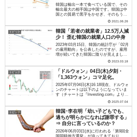
韓国は輸出一本で食べている国で、その
輸出最大の相手国は中国です。韓国は中
国との貿易で黒字をかせぎ、そのもうけ
は莫大なもの。ですから、韓国はアメリ
2021.06.26
カ合衆国から自由主義陣営としての協力
を求められてもなかなかストレートには
韓国「若者の就業者」12.5万人減
トピック
応じていません。中国が韓...
少！ 歪む韓国の就業人口の中身
2023年03月15日、韓国の統計庁が「02月
の雇用動向」を公表したのですが、雇用
増が続いてきた韓国に陰りが見えまし
た。▣15～64歳雇用率（OECD比較基
2023.03.18
準）は68.0％で前年同月比0.6％上昇▣失
業率は3.1％で前年同月比0.3％下落○...
「ドルウォン」04日(木)夕刻・
トピック
「1,363ウォン」コマ足化。
2025年07月04日(木)16:18現在、ドルウォ
ンのチャートは以下のようになっていま
す（チャートは『Investing.com』より引
用）。コマ足化しています。また、チャ
2025.07.04
ートの描画が不安定化しています。とり
あえず「1ドル＝1,363ウォ...
韓国･李在明「幼い子どもでも、
トピック
過ちが明らかになれば謝罪する」
⇒ 自分に言っているのか？
2026年06月03日(水)に行われる「第9回全
国同時地方選挙」が迫ってきており、