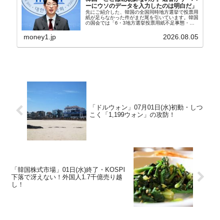
ーにウソのデータを入力したのは明白だ」
先にご紹介した、韓国の全国同時地方選挙で投票用
紙が足らなかった件がまだ尾を引いています。韓国
の国会では「6・3地方選挙投票用紙不足事態・国
政調査特別委員会」が設けられ、調査を続けていま
す。『国民の力』の朱晋佑（チュ・ジヌ）議員はそ
money1.jp
2026.08.05
の委員の一...
「ドルウォン」07月01日(水)初動・しつ
こく「1,199ウォン」の攻防！
「韓国株式市場」01日(水)終了・KOSPI
下落で冴えない！外国人1.7千億売り越
し！