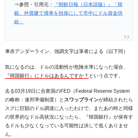
韓国「株式市場が賭博場のように変質した
『Money1』
⇒参照・引用元：
『朝鮮日報（日本語版）』「韓
のは政界の責任だ」
銀、外貨建て債券を担保にして市中にドル資金供
韓国「2026年1Q 資金循環統計」面白い結果
『Money1』
給」
に。
韓国化学企業最大手『ロッテケミカル』純
『Money1』
借入金が約8兆。信用格付け「ネガティブ」にダウン
韓国株式市場･暗黒の火曜日。サーキットブ
※
赤アンダーライン、強調文字は筆者による（以下同）
『Money1』
レイカーも発動！ 半導体2銘柄の暴落
気になるのは、ドルの流動性が危険水準になった場合、
韓国･カードローン金利「15％」突破！
『Money1』
『韓国銀行』にドルはあるんですか？
という点です。
日本の誇る海洋資源調査船『白嶺』は先進技術の
Fact1
塊！
去る03月19日に合衆国のFED（Federal Reserve System
夏の甲子園、優勝校を最も多く輩出している都道
Fact1
の略称：連邦準備制度）と
スワップライン
が締結されたら
府県とは？
スグに巨額のドル調達に入ったわけで、またあの時と同様
今話題の「楽天ライオンズ」とは？
Fact1
の世界的なドル高状況になったら、『韓国銀行』が保有す
奇跡の毛色「白毛馬」とは？
Fact1
るドルも少なくなっている可能性は決して低くありませ
全て勝つといくら？ 競馬GI競走で勝利騎手がもら
Fact1
ん。