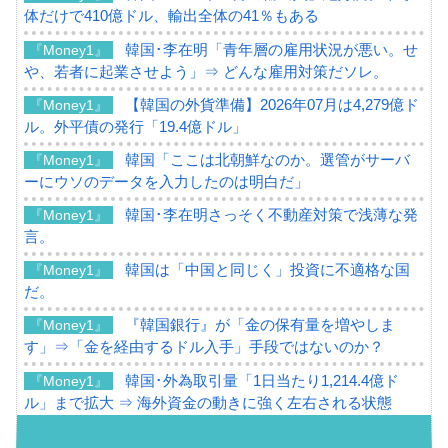
体だけで410億ドル、輸出全体の41％もある
韓国･李在明「青年層の雇用状況が悪い。せ
『Money1』
や、若者に起業させよう」⇒ どんな雇用対策だソレ。
【韓国の外貨準備】2026年07月は4,279億ド
『Money1』
ル。外平債の発行「19.4億ドル」
韓国「ここは北朝鮮なのか。選管がサーバ
『Money1』
ーにウソのデータを入力したのは明白だ」
韓国･李在明さっそく不動産対策で浅薄な発
『Money1』
言。
韓国は「中国と同じく」投資に不適格な国
『Money1』
だ。
『韓国銀行』が「金の保有量を増やしま
『Money1』
す」⇒「金を経由するドル入手」手段ではないのか？
韓国･外為取引量「1日当たり1,214.4億ド
『Money1』
ル」まで拡大 ⇒ 海外資金の動きに強く左右される状態
韓国･帰ってきた李在明。李在明を支持しな
『Money1』