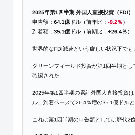
夏の甲子園、優勝校を最も多く輩出している
Fact1
2025年第1四半期 外国人直接投資（FDI）
今話題の「楽天ライオンズ」とは？
Fact1
申告額：
64.1億ドル
（前年比：
-9.2％
）
到着額：
35.1億ドル
（前期比：
+26.4％
）
奇跡の毛色「白毛馬」とは？
Fact1
全て勝つといくら？ 競馬GI競走で勝利騎手
Fact1
世界的なFDI減速という厳しい状況下でも
平成仮面ライダーの意外すぎるモチーフとは
Fact1
発表から2日で大崩壊、鳴かず飛ばずに終わ
Fact1
グリーンフィールド投資が第1四半期とし
確認された
日本人マスターズ挑戦の歴史。松山以前に最
Fact1
甲子園通算本塁打、最多の清原に次いで多く
Fact1
2025年第1四半期の累計外国人直接投資は
セレクトセールの高額取引馬が稼いだ金額と
Fact1
ル、到着ベースで26.4％増の35.1億ドル
これは第1四半期の申告額としては歴代2