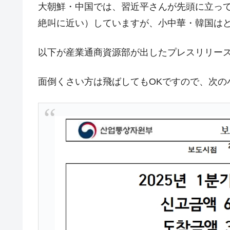
大朝鮮・中国では、習近平さんが先頭に立っ
韓国･外為取引量「1日当たり1,214.
『Money1』
絶叫に近い）していますが、小中華・韓国は
韓国･帰ってきた李在明。李在明を支持し
『Money1』
韓国大統領府ボンクラ政策室長が告発さ
『Money1』
以下が産業通商資源部が出したプレスリリー
壟断
韓国･警察職員が「丸刈りになって抗
面倒くさい方は飛ばしてもOKですので、次の
『Money1』
中国だけが鉄鋼輸出を異常増加させる 
『Money1』
韓国製造業「半導体絶好調」のウラで他
『Money1』
【米韓激突案件】韓国消費者院が『クーパ
『Money1』
韓国で猛暑。南東部では干ばつ
『Money1』
韓国型イージス搭載の次世代駆逐艦「KD
『Money1』
【対日本円】ウォン安が急進！ 日米
『Money1』
韓国政府『BYD』車への補助金を全廃 
『Money1』
1.9倍！