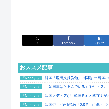
X
Facebook
はてブ
おススメ記事
韓国「塩田奴隷労働」の問題 ⇒ 韓国
『Money1』
「韓国軍はたるんでいる」案件 × ２。
『Money1』
韓国メディアが「韓国政府と李在明が
『Money1』
韓国07月･物価指数「2.8％」に低下 
『Money1』