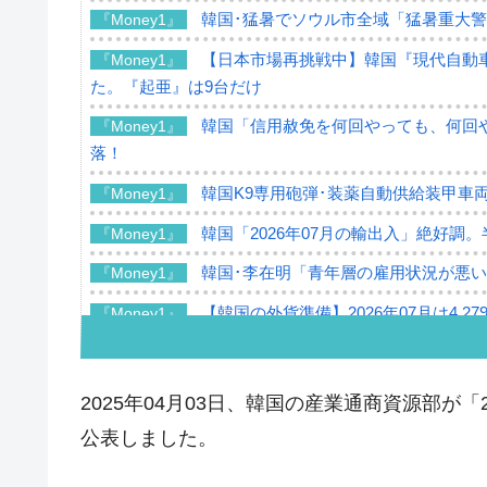
韓国･猛暑でソウル市全域「猛暑重大
『Money1』
【日本市場再挑戦中】韓国『現代自動車
『Money1』
た。『起亜』は9台だけ
韓国「信用赦免を何回やっても、何回や
『Money1』
落！
韓国K9専用砲弾･装薬自動供給装甲車両
『Money1』
韓国「2026年07月の輸出入」絶好調
『Money1』
韓国･李在明「青年層の雇用状況が悪い
『Money1』
【韓国の外貨準備】2026年07月は4,2
『Money1』
韓国「ここは北朝鮮なのか。選管がサ
『Money1』
韓国･李在明さっそく不動産対策で浅
『Money1』
2025年04月03日、韓国の産業通商資源部が
韓国は「中国と同じく」投資に不適格
『Money1』
公表しました。
『韓国銀行』が「金の保有量を増やし
『Money1』