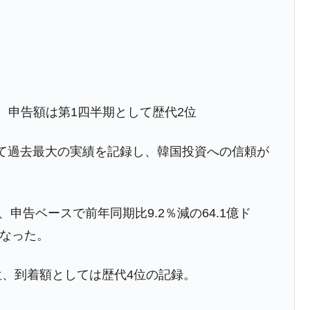
都道府県とは？
がもらえる賞金とは？
、申告額は第1四半期として歴代2位
？
りそうなスーパーリーグとは？
て過去最大の実績を記録し、韓国投資への信頼が
高位だった選手とは？
打っている意外な選手とは？
、申告ベースで前年同期比9.2％減の64.1億ド
は？
となった。
位、到着額としては歴代4位の記録。