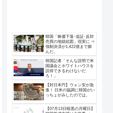
韓国「株価下落･追証･反対
売買の地獄絵図」現実に ⇒
強制決済が1,422億まで膨
んだ。
韓国記者「そんな説明で米
国議会とホワイトハウスを
説得できるわけないだ
ろ！」
【対日本円】ウォン安が急
進！ 日米の協調に韓国がい
っちょがみしたのでは。
【07月13日暗黒の月曜日】