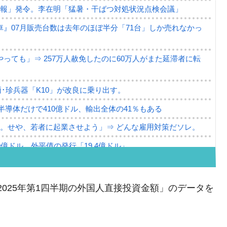
警報」発令。李在明「猛暑・干ばつ対処状況点検会議」
』07月販売台数は去年のほぼ半分「71台」しか売れなかっ
っても」⇒ 257万人赦免したのに60万人がまた延滞者に転
･珍兵器「K10」が改良に乗り出す。
。半導体だけで410億ドル、輸出全体の41％もある
。せや、若者に起業させよう」⇒ どんな雇用対策だソレ。
79億ドル。外平債の発行「19.4億ドル」
ーバーにウソのデータを入力したのは明白だ」
薄な発言。
「2025年第1四半期の外国人直接投資金額」のデータを
な国だ。
ます」⇒「金を経由するドル入手」手段ではないのか？