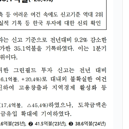
さっそく空港に詰めかけ「出て行け！」「極右勢力」のプラカー
模のAIデータセンター整備」⇒ だから無理だってば。
清算はほぼ終わった」
兆蒸発。
うキャンペーン」⇒ あの名物教授も登場！
さすぎ」では。
む。営業利益80.2％も減少
ットにぶん殴る法案」提出！⇒ クーパン問題は合衆国企業に対
暴落に他人事のような発言。
年2Qの業績「史上最高益」当期純利益は前年同期比13.4倍に。
術の塊！