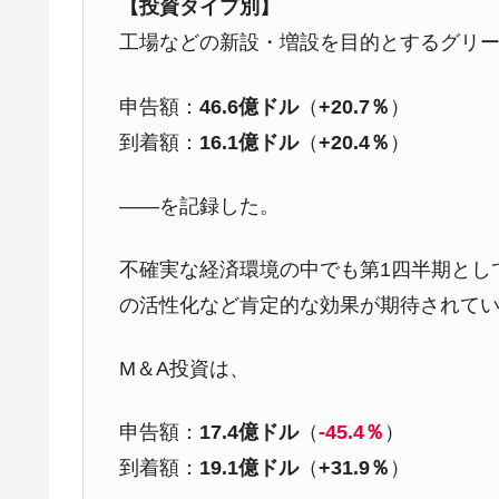
【投資タイプ別】
工場などの新設・増設を目的とするグリ
申告額：
46.6億ドル
（
+20.7％
）
到着額：
16.1億ドル
（
+20.4％
）
――を記録した。
不確実な経済環境の中でも第1四半期とし
の活性化など肯定的な効果が期待されて
M＆A投資は、
申告額：
17.4億ドル
（
-45.4％
）
到着額：
19.1億ドル
（
+31.9％
）