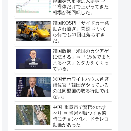
韓国株式市場は大惨事 ⇒
半導体だけで上がってきた
相場が逆回転した。
韓国KOSPI「サイドカー発
動され過ぎ」問題 ⇒ いく
ら何でも41回は落ちすぎ
だ。
韓国政府「米国のカツアゲ
に怯える」⇒ 「15％でまと
まるハズ」とタカをくくっ
ている。
米国元ホワイトハウス首席
補佐官「韓国がやっている
のは同盟国の取る行動では
ない」
中国･重慶市で驚愕の地す
べり ⇒ 当局が嘘つくも瞬
時にチョンバレ。ドラレコ
動画があった