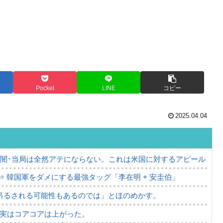
Pocket
LINE
コピー
2025.04.04
の闇･当局は全然アテにならない。これは米国に対するアピール
⇒ 韓国軍をダメにする最強タッグ「李在明 + 安圭伯」
吊るされる可能性もあるのでは」とほのめかす。
⇒ 実はコアコアは上がった。