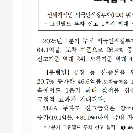
在韓米国大使スティールが着韓！⇒ 
『Money1』
ドを掲げる「在韓反米勢力」
韓国政府「2035年までに18.4GW規
『Money1』
JPモルガン「韓国レバレッジETFの
『Money1』
韓国『国民年金公団』株価暴落で200
『Money1』
韓国政府「ニセＫ-ブランドを通報しよ
『Money1』
韓国「橋が落ちました」⇒ 耐久性「な
『Money1』
韓国鉄鋼最大手『POSCO』ズブズブ沈
『Money1』
米国下院「韓国の公務員個人をターゲ
『Money1』
する差別。許してはおかぬ
韓国ボンクラ政策室長･金容範、株価
『Money1』
韓国半導体『SKハイニックス』2026
『Money1』
日本の誇る海洋資源調査船『白嶺』は先進技
Fact1