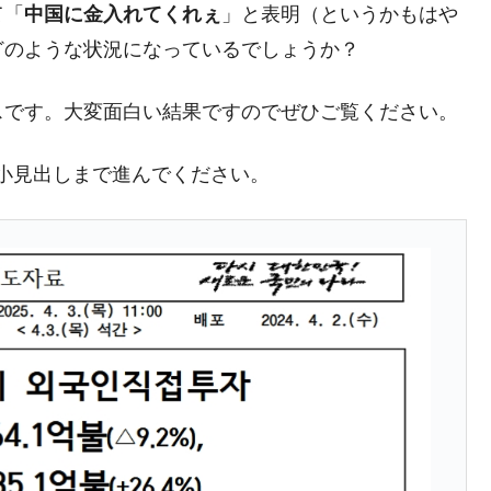
て「
中国に金入れてくれぇ
」と表明（というかもはや
4億ドル」まで拡大 ⇒ 海外資金の動きに強く左右される状態
どのような状況になっているでしょうか？
ない「50.5％」に上昇
れた ⇒ 国家が行った恐るべき株価操作であり、空前の国政
スです。大変面白い結果ですのでぜひご覧ください。
議活動」
小見出しまで進んでください。
⇒ 中国の過剰生産が世界を蝕む。
業種は全般的「不調」⇒ PSIが示す現況は決して良くない。
ン』1人当たり賠償10万ウォンを認定 ⇒ 総額3兆7,000億
DX」1番艦、2032年竣工と公示
の協調に韓国がいっちょがみしたのでは。
⇒ 実は韓国で『BYD』車は売れている。6カ月で対前年同期比