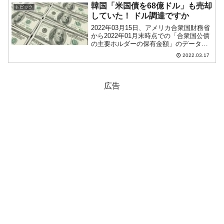
た外国為替取引額ㅇ外国為替純取引
韓国「米国債を68億ドル」も売却
トピック
額：-57.96...
していた！ ドル調達ですか
2022年03月15日、アメリカ合衆国財務省
から2022年01月末時点での「合衆国公債
の主要ホルダーの保有金額」のデータが
公表されました。韓国は驚きの結果にな
2022.03.17
っています。以下をご覧ください。⇒参
照・引用元：『アメリカ合衆国 財務省』
公式サイ...
広告