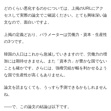
全て勝つといくら？ 競馬GI競走で勝利騎手がもら
Fact1
どのくらい悪化するのかについては、上掲のURLにアク
える賞金とは？
セスして実際の論文でご確認ください。とても興味深い論
平成仮面ライダーの意外すぎるモチーフとは？
Fact1
文なので、面白いですよ。
発表から2日で大崩壊、鳴かず飛ばずに終わりそう
Fact1
なスーパーリーグとは？
上掲の定義どおり、パラメーターは労働力・資本・生産性
の3つです。
日本人マスターズ挑戦の歴史。松山以前に最高位
Fact1
だった選手とは？
韓国の人口はこれから急減していきますので、労働力の増
甲子園通算本塁打、最多の清原に次いで多く打っ
Fact1
加には期待せきません。また「資本力」が豊かな国でない
ている意外な選手とは？
ことも確かです。さらには、強権労組が幅を利かせるよう
セレクトセールの高額取引馬が稼いだ金額とは？
Fact1
な国で生産性が高くもありません。
論文を読まなくても、うっすら予測できるかもしれません
ね。
――で、この論文の結論は以下です。