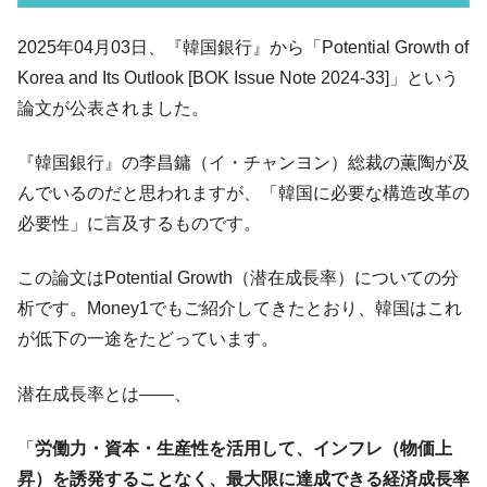
韓国「2026年07月の輸出入」絶好調。半導
『Money1』
2025年04月03日、『韓国銀行』から「Potential Growth of
体だけで410億ドル、輸出全体の41％もある
Korea and Its Outlook [BOK Issue Note 2024-33]」という
韓国･李在明「青年層の雇用状況が悪い。せ
『Money1』
論文が公表されました。
や、若者に起業させよう」⇒ どんな雇用対策だソレ。
【韓国の外貨準備】2026年07月は4,279億ド
『Money1』
『韓国銀行』の李昌鏞（イ・チャンヨン）総裁の薫陶が及
ル。外平債の発行「19.4億ドル」
んでいるのだと思われますが、「韓国に必要な構造改革の
韓国「ここは北朝鮮なのか。選管がサーバ
『Money1』
必要性」に言及するものです。
ーにウソのデータを入力したのは明白だ」
韓国･李在明さっそく不動産対策で浅薄な発
『Money1』
この論文はPotential Growth（潜在成長率）についての分
言。
析です。Money1でもご紹介してきたとおり、韓国はこれ
韓国は「中国と同じく」投資に不適格な国
『Money1』
が低下の一途をたどっています。
だ。
潜在成長率とは――、
『韓国銀行』が「金の保有量を増やしま
『Money1』
す」⇒「金を経由するドル入手」手段ではないのか？
「
労働力・資本・生産性を活用して、インフレ（物価上
韓国･外為取引量「1日当たり1,214.4億ド
『Money1』
ル」まで拡大 ⇒ 海外資金の動きに強く左右される状態
昇）を誘発することなく、最大限に達成できる経済成長率