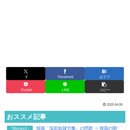
X
Facebook
はてブ
Pocket
LINE
コピー
2025.04.09
おススメ記事
韓国「塩田奴隷労働」の問題 ⇒ 韓国の闇･
『Money1』