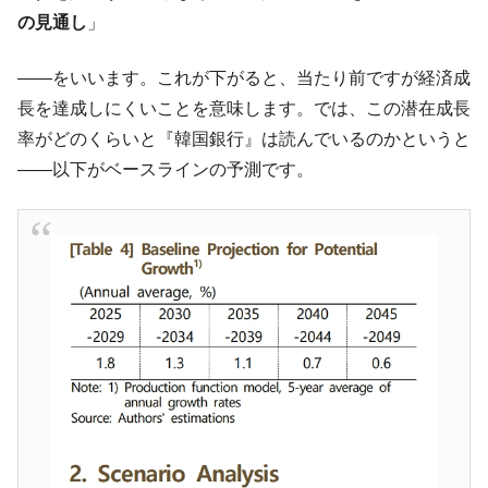
の見通し
」
韓国･帰ってきた李在明。李在明を支持しな
『Money1』
い「50.5％」に上昇
――をいいます。これが下がると、当たり前ですが経済成
韓国大統領府ボンクラ政策室長が告発され
『Money1』
長を達成しにくいことを意味します。では、この潜在成長
た ⇒ 国家が行った恐るべき株価操作であり、空前の国政壟
断
率がどのくらいと『韓国銀行』は読んでいるのかというと
――以下がベースラインの予測です。
韓国･警察職員が「丸刈りになって抗議活
『Money1』
動」
中国だけが鉄鋼輸出を異常増加させる ⇒ 中
『Money1』
国の過剰生産が世界を蝕む。
韓国製造業「半導体絶好調」のウラで他業
『Money1』
種は全般的「不調」⇒ PSIが示す現況は決して良くない。
【米韓激突案件】韓国消費者院が『クーパ
『Money1』
ン』1人当たり賠償10万ウォンを認定 ⇒ 総額3兆7,000億
韓国で猛暑。南東部では干ばつ
『Money1』
韓国型イージス搭載の次世代駆逐艦
『Money1』
「KDDX」1番艦、2032年竣工と公示