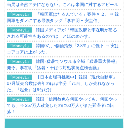
当局は全然アテにならない。これは米国に対するアピール
「韓国軍はたるんでいる」案件 × ２。⇒ 韓
『Money1』
国軍をダメにする最強タッグ「李在明 + 安圭伯」
韓国メディアが「韓国政府と李在明が吊る
『Money1』
される可能性もあるのでは」とほのめかす。
韓国07月･物価指数「2.8％」に低下 ⇒ 実は
『Money1』
コアコアは上がった。
韓国･猛暑でソウル市全域「猛暑重大警報」
『Money1』
発令。李在明「猛暑・干ばつ対処状況点検会議」
【日本市場再挑戦中】韓国『現代自動車』
『Money1』
07月販売台数は去年のほぼ半分「71台」しか売れなかっ
た。『起亜』は9台だけ
韓国「信用赦免を何回やっても、何回やっ
『Money1』
ても」⇒ 257万人赦免したのに60万人がまた延滞者に転
落！
韓国K9専用砲弾･装薬自動供給装甲車両･珍
『Money1』
兵器「K10」が改良に乗り出す。