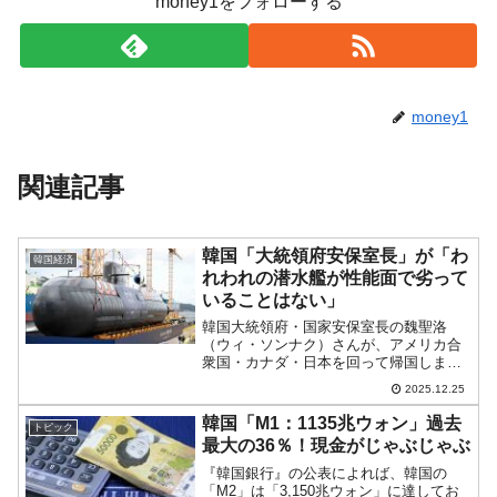
money1をフォローする
money1
関連記事
韓国「大統領府安保室長」が「わ
韓国経済
れわれの潜水艦が性能面で劣って
いることはない」
韓国大統領府・国家安保室長の魏聖洛
（ウィ・ソンナク）さんが、アメリカ合
衆国・カナダ・日本を回って帰国しまし
た。合衆国では先にご紹介したとおり
2025.12.25
「原子力潜水艦の建造問題」について話
し、国連も回っています。ちなみに訪日
韓国「M1：1135兆ウォン」過去
トピック
では、茂木敏充外務大臣と会談...
最大の36％！現金がじゃぶじゃぶ
『韓国銀行』の公表によれば、韓国の
「M2」は「3,150兆ウォン」に達してお