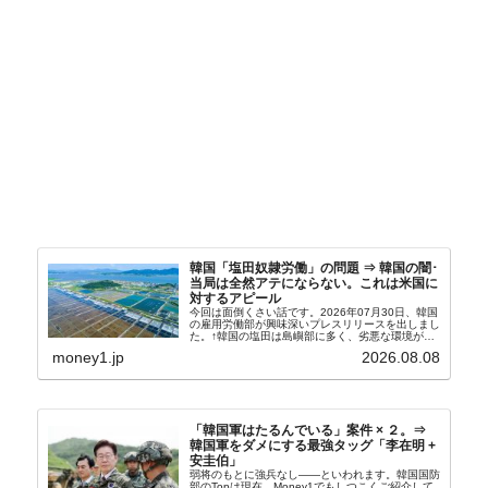
韓国「塩田奴隷労働」の問題 ⇒ 韓国の闇･
当局は全然アテにならない。これは米国に
対するアピール
今回は面倒くさい話です。2026年07月30日、韓国
の雇用労働部が興味深いプレスリリースを出しまし
た。↑韓国の塩田は島嶼部に多く、劣悪な環境が一
般に見られることが少ないため、事件の発覚を妨げ
money1.jp
2026.08.08
たといわれます（後述）。これは、いわゆる「塩田
奴隷...
「韓国軍はたるんでいる」案件 × ２。⇒
韓国軍をダメにする最強タッグ「李在明 +
安圭伯」
弱将のもとに強兵なし――といわれます。韓国国防
部のTopは現在、Money1でもしつこくご紹介して