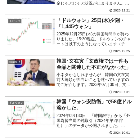
金じゃぶじゃぶ状況が止まりません。面
白いことに「M2」における「M1」の割
2020.12.21
合が2020年10月段階で「36.0％」に達
し、1986年以来で最大の数字となってい
「ドルウォン」25日(木)夕刻・
トピック
ます。...
「1,445ウォン」
2025年12月25日(木)の韓国時間※が終わ
りました。15:30現在、ドルウォンのチャ
ートは以下のようになっています（チャ
ートは『Investing.com』より引用）。現
2025.12.25
在のところ「1ドル＝1,445ウォン」でロ
ーソク足の実体部分はほと...
韓国･文在寅「文政権では一件も
韓国経済
金品と関連した不正がなかった」
小ネタかもしれませんが、韓国の文在寅
前大統領が面白いことを述べていますの
でご紹介します。2023年07月30日、文在
寅さんは自身のSNSで『私の青瓦台日
2023.07.31
記』という本を紹介しました（下掲は表
紙）。これは、青瓦台国政広報秘書官を
韓国「ウォン安防衛」で58億ドル
ドルウォン
務めたユン・ジェ...
溶かした。
2024年09月30日、『韓国銀行』から「外
国為替当局の純取引（2024年第2四半
期）」のデータが公開されました。
□2024年第2四半期中、市場安定化のため
2024.10.01
に外国為替当局が外国為替市場で実施し