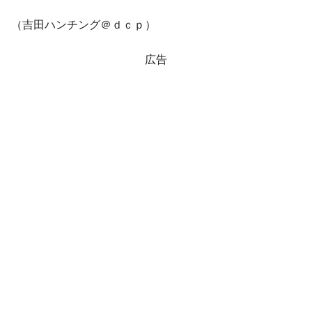
（吉田ハンチング＠ｄｃｐ）
広告