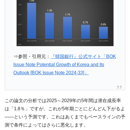
韓国「橋が落ちました」⇒ 耐久性「なさす
『Money1』
ぎ」では。
韓国鉄鋼最大手『POSCO』ズブズブ沈む。
『Money1』
営業利益80.2％も減少
米国下院「韓国の公務員個人をターゲット
『Money1』
にぶん殴る法案」提出！⇒ クーパン問題は合衆国企業に対
する差別。許してはおかぬ
韓国ボンクラ政策室長･金容範、株価暴落に
『Money1』
⇒参照・引用元：
『韓国銀行』公式サイト「BOK
他人事のような発言。
Issue Note Potential Growth of Korea and Its
韓国半導体『SKハイニックス』2026年2Qの
『Money1』
Outlook [BOK Issue Note 2024-33]」
業績「史上最高益」当期純利益は前年同期比13.4倍に。
日本の誇る海洋資源調査船『白嶺』は先進技術の
Fact1
塊！
この論文の分析では2025～2029年の5年間は潜在成長率
夏の甲子園、優勝校を最も多く輩出している都道
Fact1
は「1.8％」ですが、これが5年期ごとにどんどん下がるよ
府県とは？
――という予測です。これはあくまでもベースラインの予
今話題の「楽天ライオンズ」とは？
Fact1
測で条件によってはさらに悪化します。
奇跡の毛色「白毛馬」とは？
Fact1