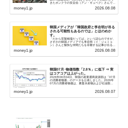
きたボンクラの安圭伯（アン・ギュベク）さんで
す。↑経済的無知蒙昧な李在明（イ・ジェミョン）
money1.jp
2026.08.08
さんと「韓国初の文官上がり」の国防部長官安圭伯
（アン...
韓国メディアが「韓国政府と李在明が吊る
される可能性もあるのでは」とほのめか
す。
「だから官製相場だってば」という話なのですが、
さすがの韓国メディアでも李在明（イ・ジェミョ
ン）さんと愉快な仲間たちを非難する記事が出るよ
うになっています。もちろん株価の暴落についてで
money1.jp
2026.08.08
『朝鮮日報』に面白い記事が出ています。「東西南
北」というコ...
韓国07月･物価指数「2.8％」に低下 ⇒ 実
はコアコアは上がった。
2026年08月04日、韓国の産業通商資源部は「07月
の消費者物価」のデータを公表しました。2026年
07月の消費者物価は、農畜水産物および石油類の
上昇率が鈍化したことなどにより、前年同月比
2.8％上昇（06月は3.2％）となり、上昇率は前...
money1.jp
2026.08.07