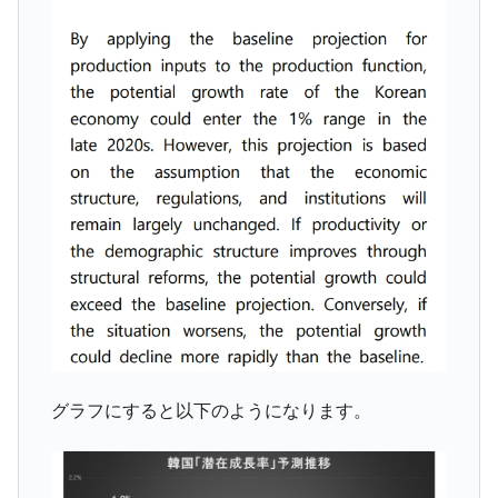
【対日本円】ウォン安が急進！ 日米の協調
『Money1』
に韓国がいっちょがみしたのでは。
韓国政府『BYD』車への補助金を全廃 ⇒ 実
『Money1』
は韓国で『BYD』車は売れている。6カ月で対前年同期比
1.9倍！
在韓米国大使スティールが着韓！⇒ さっそ
『Money1』
く空港に詰めかけ「出て行け！」「極右勢力」のプラカー
ドを掲げる「在韓反米勢力」
韓国政府「2035年までに18.4GW規模のAIデ
『Money1』
ータセンター整備」⇒ だから無理だってば。
JPモルガン「韓国レバレッジETFの清算は
『Money1』
ほぼ終わった」
韓国『国民年金公団』株価暴落で200兆蒸
『Money1』
発。
グラフにすると以下のようになります。
韓国政府「ニセＫ-ブランドを通報しようキ
『Money1』
ャンペーン」⇒ あの名物教授も登場！