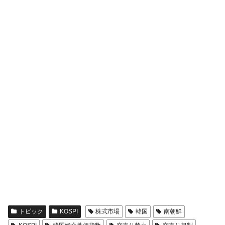
全て勝つといくら？ 競馬GI競走で勝利騎手がもら
Fact1
える賞金とは？
平成仮面ライダーの意外すぎるモチーフとは？
Fact1
発表から2日で大崩壊、鳴かず飛ばずに終わりそう
Fact1
なスーパーリーグとは？
日本人マスターズ挑戦の歴史。松山以前に最高位
Fact1
だった選手とは？
甲子園通算本塁打、最多の清原に次いで多く打っ
Fact1
ている意外な選手とは？
セレクトセールの高額取引馬が稼いだ金額とは？
Fact1
トピック
KOSPI
株式市場
韓国
南朝鮮