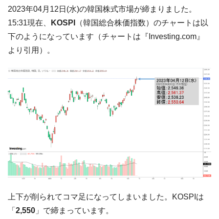
韓国K9専用砲弾･装薬自動供給装甲車両･珍
『Money1』
2023年04月12日(水)の韓国株式市場が締まりました。
兵器「K10」が改良に乗り出す。
15:31現在、
KOSPI
（韓国総合株価指数）のチャートは以
韓国「2026年07月の輸出入」絶好調。半導
『Money1』
下のようになっています（チャートは『Investing.com』
体だけで410億ドル、輸出全体の41％もある
より引用）。
韓国･李在明「青年層の雇用状況が悪い。せ
『Money1』
や、若者に起業させよう」⇒ どんな雇用対策だソレ。
【韓国の外貨準備】2026年07月は4,279億ド
『Money1』
ル。外平債の発行「19.4億ドル」
韓国「ここは北朝鮮なのか。選管がサーバ
『Money1』
ーにウソのデータを入力したのは明白だ」
韓国･李在明さっそく不動産対策で浅薄な発
『Money1』
言。
韓国は「中国と同じく」投資に不適格な国
『Money1』
だ。
『韓国銀行』が「金の保有量を増やしま
『Money1』
上下が削られてコマ足になってしまいました。KOSPIは
す」⇒「金を経由するドル入手」手段ではないのか？
「
2,550
」で締まっています。
韓国･外為取引量「1日当たり1,214.4億ド