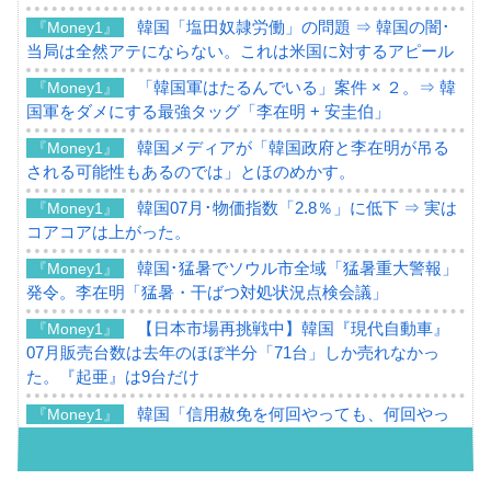
韓国「塩田奴隷労働」の問題 ⇒ 韓国の闇･
『Money1』
当局は全然アテにならない。これは米国に対するアピール
「韓国軍はたるんでいる」案件 × ２。⇒ 韓
『Money1』
国軍をダメにする最強タッグ「李在明 + 安圭伯」
韓国メディアが「韓国政府と李在明が吊る
『Money1』
される可能性もあるのでは」とほのめかす。
韓国07月･物価指数「2.8％」に低下 ⇒ 実は
『Money1』
コアコアは上がった。
韓国･猛暑でソウル市全域「猛暑重大警報」
『Money1』
発令。李在明「猛暑・干ばつ対処状況点検会議」
【日本市場再挑戦中】韓国『現代自動車』
『Money1』
07月販売台数は去年のほぼ半分「71台」しか売れなかっ
た。『起亜』は9台だけ
韓国「信用赦免を何回やっても、何回やっ
『Money1』
ても」⇒ 257万人赦免したのに60万人がまた延滞者に転
落！