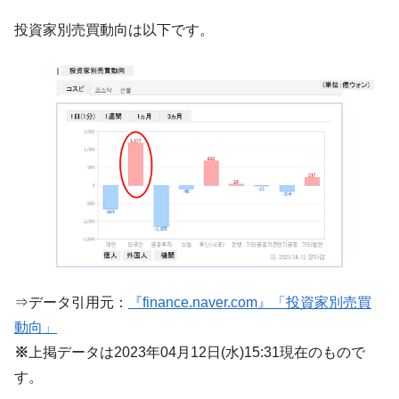
『Money1』
ル」まで拡大 ⇒ 海外資金の動きに強く左右される状態
投資家別売買動向は以下です。
韓国･帰ってきた李在明。李在明を支持しな
『Money1』
い「50.5％」に上昇
韓国大統領府ボンクラ政策室長が告発され
『Money1』
た ⇒ 国家が行った恐るべき株価操作であり、空前の国政壟
断
韓国･警察職員が「丸刈りになって抗議活
『Money1』
動」
中国だけが鉄鋼輸出を異常増加させる ⇒ 中
『Money1』
国の過剰生産が世界を蝕む。
韓国製造業「半導体絶好調」のウラで他業
『Money1』
種は全般的「不調」⇒ PSIが示す現況は決して良くない。
⇒データ引用元：
『finance.naver.com』「投資家別売買
【米韓激突案件】韓国消費者院が『クーパ
『Money1』
動向」
ン』1人当たり賠償10万ウォンを認定 ⇒ 総額3兆7,000億
※
上掲データは2023年04月12日(水)15:31現在のもので
韓国で猛暑。南東部では干ばつ
『Money1』
す。
韓国型イージス搭載の次世代駆逐艦
『Money1』