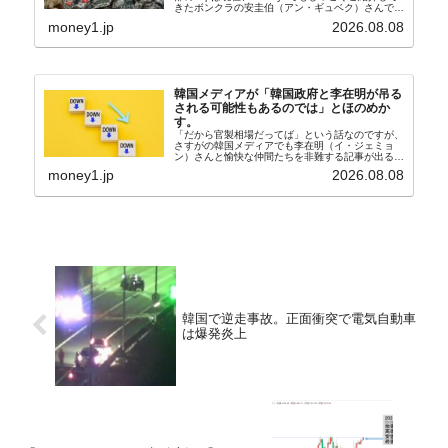
きたボンクラの安圭伯（アン・ギュベク）さんで
す。↑経済的無知蒙昧な李在明（イ・ジェミョン）
money1.jp
2026.08.08
さんと「韓国初の文官上がり」の国防部長官安圭伯
（アン...
韓国メディアが「韓国政府と李在明が吊る
される可能性もあるのでは」とほのめか
す。
「だから官製相場だってば」という話なのですが、
さすがの韓国メディアでも李在明（イ・ジェミョ
ン）さんと愉快な仲間たちを非難する記事が出るよ
うになっています。もちろん株価の暴落についてで
money1.jp
2026.08.08
『朝鮮日報』に面白い記事が出ています。「東西南
北」というコ...
韓国で逆走事故。正面衝突で電気自動車
は爆発炎上