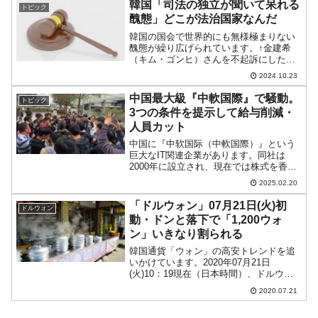
韓国「司法の独立が聞いて呆れる
トピック
した。※業務開始命令...
醜態」どこが法治国家なんだ
韓国の国会で世界的にも無様極まりない
醜態が繰り広げられています。↑金建希
（キム・ゴンヒ）さんを不起訴にした検
察に不満で抗議アピールを行うクズ議員
2024.10.23
の皆さん。2024年09月17日、ソウル中央
地検は、金建希（キム・ゴンヒ）さんに
中国最大級『中軟国際』で騒動。
トピック
掛けられている「...
3つの条件を提示して給与削減・
人員カット
中国に『中软国际（中軟国際）』という
巨大なIT関連企業があります。同社は
2000年に設立され、現在では株式を香港
に上場しています。「北京、西安、南
2025.02.20
京、深セン、上海、香港など中国国内28
都市と米国、日本、インド、マレーシ
「ドルウォン」07月21日(火)初
ドルウォン
ア、シンガポールなど1...
動・ドンと落下で「1,200ウォ
ン」いきなり割られる
韓国通貨「ウォン」の高安トレンドを追
いかけています。2020年07月21日
(火)10：19現在（日本時間）、ドルウォ
ンチャートは以下のようになっています
2020.07.21
（チャートは『Investing.com』より引
用：以下同）。初動段階で長い陰線にな