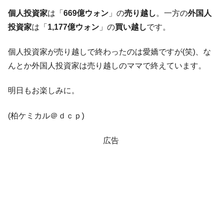
「KDDX」1番艦、2032年竣工と公示
個人投資家
は「
669億ウォン
」の
売り越し
。一方の
外国人
【対日本円】ウォン安が急進！ 日米の協調
『Money1』
投資家
は「
1,177億ウォン
」の
買い越し
です。
に韓国がいっちょがみしたのでは。
韓国政府『BYD』車への補助金を全廃 ⇒ 実
個人投資家が売り越しで終わったのは愛嬌ですが(笑)、な
『Money1』
は韓国で『BYD』車は売れている。6カ月で対前年同期比
んとか外国人投資家は売り越しのママで終えています。
1.9倍！
在韓米国大使スティールが着韓！⇒ さっそ
『Money1』
明日もお楽しみに。
く空港に詰めかけ「出て行け！」「極右勢力」のプラカー
ドを掲げる「在韓反米勢力」
(柏ケミカル＠ｄｃｐ)
韓国政府「2035年までに18.4GW規模のAIデ
『Money1』
ータセンター整備」⇒ だから無理だってば。
広告
JPモルガン「韓国レバレッジETFの清算は
『Money1』
ほぼ終わった」
韓国『国民年金公団』株価暴落で200兆蒸
『Money1』
発。
韓国政府「ニセＫ-ブランドを通報しようキ
『Money1』
ャンペーン」⇒ あの名物教授も登場！