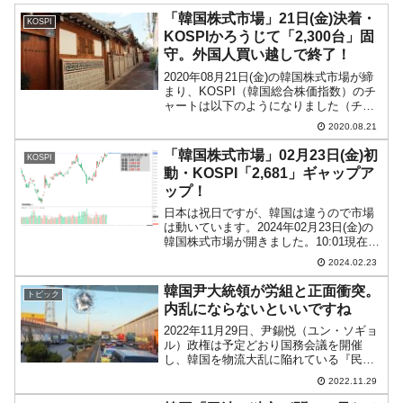
「韓国株式市場」21日(金)決着・
KOSPI
KOSPIかろうじて「2,300台」固
守。外国人買い越しで終了！
2020年08月21日(金)の韓国株式市場が締
まり、KOSPI（韓国総合株価指数）のチ
ャートは以下のようになりました（チャ
ートは『Investing.com』より引用）。実
2020.08.21
体部分がほとんどないローソク足になり
ました。前日終値よりは上がって終...
「韓国株式市場」02月23日(金)初
KOSPI
動・KOSPI「2,681」ギャップア
ップ！
日本は祝日ですが、韓国は違うので市場
は動いています。2024年02月23日(金)の
韓国株式市場が開きました。10:01現在、
KOSPI（韓国総合株価指数）のチャート
2024.02.23
は以下のようになっています（チャート
は『Investing.com』より引用...
韓国尹大統領が労組と正面衝突。
トピック
内乱にならないといいですね
2022年11月29日、尹錫悦（ユン・ソギョ
ル）政権は予定どおり国務会議を開催
し、韓国を物流大乱に陥れている『民主
労総公共運輸労組貨物連帯本部』（貨物
2022.11.29
連帯）の無期限ストライキに対して、
「業務開始命令」※を下すことを決めま