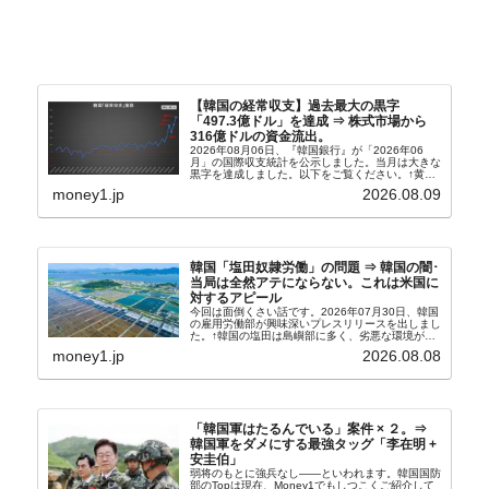
【韓国の経常収支】過去最大の黒字
「497.3億ドル」を達成 ⇒ 株式市場から
316億ドルの資金流出。
2026年08月06日、『韓国銀行』が「2026年06
月」の国際収支統計を公示しました。当月は大きな
黒字を達成しました。以下をご覧ください。↑黄色
の傾向ペンでフォーカスしているのが2026年06月
money1.jp
2026.08.09
の経常収支です。2026年06月貿易収支：4...
韓国「塩田奴隷労働」の問題 ⇒ 韓国の闇･
当局は全然アテにならない。これは米国に
対するアピール
今回は面倒くさい話です。2026年07月30日、韓国
の雇用労働部が興味深いプレスリリースを出しまし
た。↑韓国の塩田は島嶼部に多く、劣悪な環境が一
般に見られることが少ないため、事件の発覚を妨げ
money1.jp
2026.08.08
たといわれます（後述）。これは、いわゆる「塩田
奴隷...
「韓国軍はたるんでいる」案件 × ２。⇒
韓国軍をダメにする最強タッグ「李在明 +
安圭伯」
弱将のもとに強兵なし――といわれます。韓国国防
部のTopは現在、Money1でもしつこくご紹介して