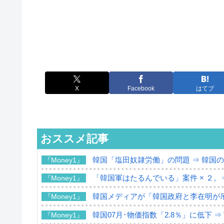
X
Facebook
はてブ
おススメ記事
韓国「塩田奴隷労働」の問題 ⇒ 韓国
『Money1』
「韓国軍はたるんでいる」案件 × ２。
『Money1』
韓国メディアが「韓国政府と李在明が
『Money1』
韓国07月･物価指数「2.8％」に低下 
『Money1』