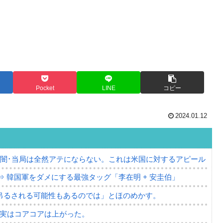
Pocket
LINE
コピー
2024.01.12
の闇･当局は全然アテにならない。これは米国に対するアピール
⇒ 韓国軍をダメにする最強タッグ「李在明 + 安圭伯」
吊るされる可能性もあるのでは」とほのめかす。
⇒ 実はコアコアは上がった。