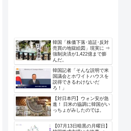
韓国「株価下落･追証･反対
売買の地獄絵図」現実に ⇒
強制決済が1,422億まで膨
んだ。
韓国記者「そんな説明で米
国議会とホワイトハウスを
説得できるわけないだ
ろ！」
【対日本円】ウォン安が急
進！ 日米の協調に韓国がい
っちょがみしたのでは。
【07月13日暗黒の月曜日】