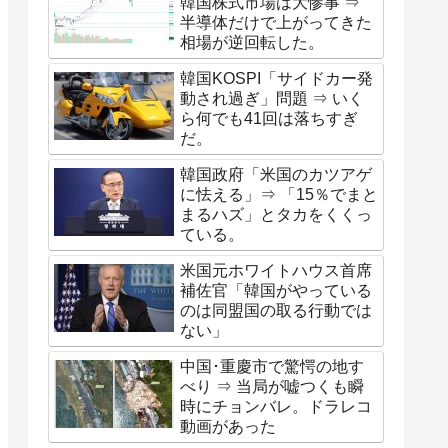
韓国株式市場は大惨事 ⇒
半導体だけで上がってきた
相場が逆回転した。
韓国KOSPI「サイドカー発
動され過ぎ」問題 ⇒ いく
ら何でも41回は落ちすぎ
だ。
韓国政府「米国のカツアゲ
に怯える」⇒ 「15％でまと
まるハズ」とタカをくくっ
ている。
米国元ホワイトハウス首席
補佐官「韓国がやっている
のは同盟国の取る行動では
ない」
中国･重慶市で驚愕の地す
べり ⇒ 当局が嘘つくも瞬
時にチョンバレ。ドラレコ
動画があった