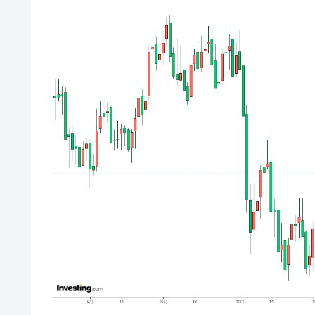
韓国･外為取引量「1日当たり1,214.
『Money1』
韓国･帰ってきた李在明。李在明を支持し
『Money1』
韓国大統領府ボンクラ政策室長が告発さ
『Money1』
壟断
韓国･警察職員が「丸刈りになって抗
『Money1』
中国だけが鉄鋼輸出を異常増加させる 
『Money1』
韓国製造業「半導体絶好調」のウラで他
『Money1』
【米韓激突案件】韓国消費者院が『クーパ
『Money1』
韓国で猛暑。南東部では干ばつ
『Money1』
韓国型イージス搭載の次世代駆逐艦「KD
『Money1』
【対日本円】ウォン安が急進！ 日米
『Money1』
韓国政府『BYD』車への補助金を全廃 
『Money1』
1.9倍！