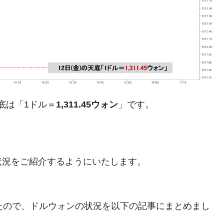
都道府県とは？
がもらえる賞金とは？
？
底は「1ドル＝
1,311.45ウォン
」です。
りそうなスーパーリーグとは？
高位だった選手とは？
打っている意外な選手とは？
状況をご紹介するようにいたします。
は？
ましたので、ドルウォンの状況を以下の記事にまとめまし
。