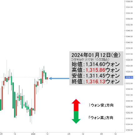
4億ドル」まで拡大 ⇒ 海外資金の動きに強く左右される状態
ない「50.5％」に上昇
れた ⇒ 国家が行った恐るべき株価操作であり、空前の国政
議活動」
⇒ 中国の過剰生産が世界を蝕む。
業種は全般的「不調」⇒ PSIが示す現況は決して良くない。
ン』1人当たり賠償10万ウォンを認定 ⇒ 総額3兆7,000億
DX」1番艦、2032年竣工と公示
の協調に韓国がいっちょがみしたのでは。
⇒ 実は韓国で『BYD』車は売れている。6カ月で対前年同期比