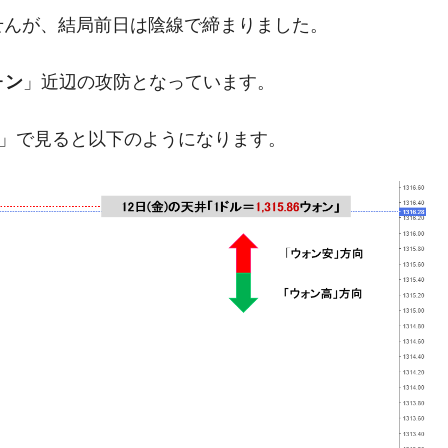
せんが、結局前日は陰線で締まりました。
さっそく空港に詰めかけ「出て行け！」「極右勢力」のプラカー
ォン
」近辺の攻防となっています。
模のAIデータセンター整備」⇒ だから無理だってば。
清算はほぼ終わった」
足」で見ると以下のようになります。
兆蒸発。
うキャンペーン」⇒ あの名物教授も登場！
さすぎ」では。
む。営業利益80.2％も減少
ットにぶん殴る法案」提出！⇒ クーパン問題は合衆国企業に対
暴落に他人事のような発言。
年2Qの業績「史上最高益」当期純利益は前年同期比13.4倍に。
術の塊！