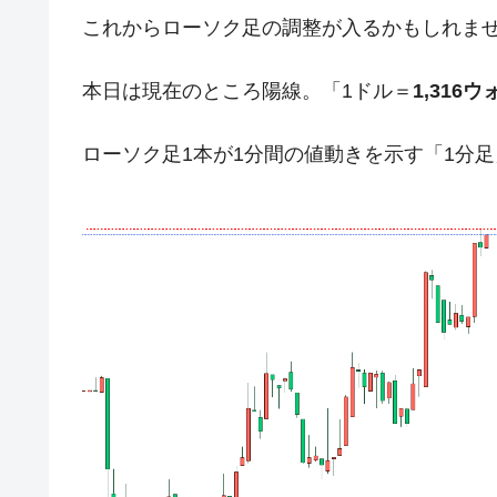
これからローソク足の調整が入るかもしれま
在韓米国大使スティールが着韓！⇒ 
『Money1』
ドを掲げる「在韓反米勢力」
本日は現在のところ陽線。「1ドル＝
1,316ウ
韓国政府「2035年までに18.4GW規
『Money1』
JPモルガン「韓国レバレッジETFの
『Money1』
ローソク足1本が1分間の値動きを示す「1分
韓国『国民年金公団』株価暴落で200
『Money1』
韓国政府「ニセＫ-ブランドを通報しよ
『Money1』
韓国「橋が落ちました」⇒ 耐久性「な
『Money1』
韓国鉄鋼最大手『POSCO』ズブズブ沈
『Money1』
米国下院「韓国の公務員個人をターゲ
『Money1』
する差別。許してはおかぬ
韓国ボンクラ政策室長･金容範、株価
『Money1』
韓国半導体『SKハイニックス』2026
『Money1』
日本の誇る海洋資源調査船『白嶺』は先進技
Fact1