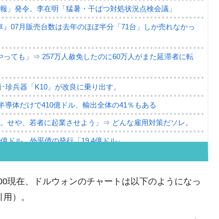
警報」発令。李在明「猛暑・干ばつ対処状況点検会議」
』07月販売台数は去年のほぼ半分「71台」しか売れなかっ
っても」⇒ 257万人赦免したのに60万人がまた延滞者に転
･珍兵器「K10」が改良に乗り出す。
。半導体だけで410億ドル、輸出全体の41％もある
。せや、若者に起業させよう」⇒ どんな雇用対策だソレ。
79億ドル。外平債の発行「19.4億ドル」
ーバーにウソのデータを入力したのは明白だ」
薄な発言。
10:00現在、ドルウォンのチャートは以下のようになっ
な国だ。
り引用）。
ます」⇒「金を経由するドル入手」手段ではないのか？