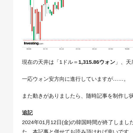
夏の甲子園、優勝校を最も多く輩出している
Fact1
今話題の「楽天ライオンズ」とは？
Fact1
奇跡の毛色「白毛馬」とは？
Fact1
全て勝つといくら？ 競馬GI競走で勝利騎手
Fact1
平成仮面ライダーの意外すぎるモチーフとは
Fact1
現在の天井は「1ドル＝
1,315.86ウォン
」、天
発表から2日で大崩壊、鳴かず飛ばずに終わ
Fact1
日本人マスターズ挑戦の歴史。松山以前に最
Fact1
一応ウォン安方向に進行していますが……。
甲子園通算本塁打、最多の清原に次いで多く
Fact1
また動きがありましたら、随時記事を制作し
セレクトセールの高額取引馬が稼いだ金額と
Fact1
追記
2024年01月12日(金)の韓国時間が終了し
た。本記事と併せてお読み頂ければ幸いです