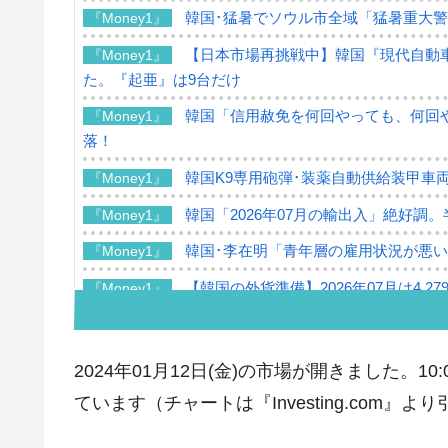
韓国･猛暑でソウル市全域「猛暑重大
『Money1』
【日本市場再挑戦中】韓国『現代自動車
『Money1』
た。『起亜』は9台だけ
韓国「信用赦免を何回やっても、何回や
『Money1』
落！
韓国K9専用砲弾･装薬自動供給装甲車両
『Money1』
韓国「2026年07月の輸出入」絶好調
『Money1』
韓国･李在明「青年層の雇用状況が悪い
『Money1』
【韓国の外貨準備】2026年07月は4,2
『Money1』
韓国「ここは北朝鮮なのか。選管がサ
『Money1』
韓国･李在明さっそく不動産対策で浅
『Money1』
2024年01月12日(金)の市場が開きました。
韓国は「中国と同じく」投資に不適格
『Money1』
ています（チャートは『Investing.com』よ
『韓国銀行』が「金の保有量を増やし
『Money1』