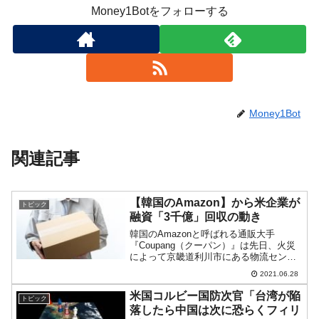
Money1Botをフォローする
Money1Bot
関連記事
【韓国のAmazon】から米企業が
トピック
融資「3千億」回収の動き
韓国のAmazonと呼ばれる通販大手
『Coupang（クーパン）』は先日、火災
によって京畿道利川市にある物流センタ
ーを失いました。鎮火まで2日かかる大火
2021.06.28
で、消防士が殉職されるという痛ましい
事件でした。『ゴールドマン』が3,000億
米国コルビー国防次官「台湾が陥
トピック
回収に動く...
落したら中国は次に恐らくフィリ