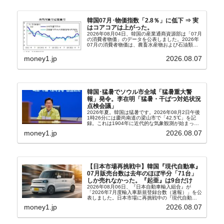
韓国07月･物価指数「2.8％」に低下 ⇒ 実
はコアコアは上がった。
2026年08月04日、韓国の産業通商資源部は「07月
の消費者物価」のデータを公表しました。2026年
07月の消費者物価は、農畜水産物および石油類の
上昇率が鈍化したことなどにより、前年同月比
2.8％上昇（06月は3.2％）となり、上昇率は前...
money1.jp
2026.08.07
韓国･猛暑でソウル市全域「猛暑重大警
報」発令。李在明「猛暑・干ばつ対処状況
点検会議」
2026年夏。韓国は猛暑です。2026年08月2日午後
1時26分には慶尚南道の梁山市で「42.5℃」を記
録。これは1904年に近代的な気象観測が始まって
以来の韓国史上最高気温です。08月04日には、ソ
money1.jp
2026.08.07
ウル市全域への「猛暑重大警報」が発令され...
【日本市場再挑戦中】韓国『現代自動車』
07月販売台数は去年のほぼ半分「71台」
しか売れなかった。『起亜』は9台だけ
2026年08月06日、『日本自動車輸入組合』が
「2026年7月度輸入車新規登録台数（速報）」を公
表しました。日本市場に再挑戦中の『現代自動
車』、また日本市場を攻略したい『BYD』の販売
money1.jp
2026.08.07
台数はこの中に捉えられているはずです。先月から
は韓国の...