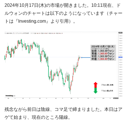
【韓国の外貨準備】2026年07月は4,279億ド
『Money1』
2024年10月17日(木)の市場が開きました。10:11現在、ド
ル。外平債の発行「19.4億ドル」
ルウォンのチャートは以下のようになっています（チャー
韓国「ここは北朝鮮なのか。選管がサーバ
『Money1』
トは『Investing.com』より引用）。
ーにウソのデータを入力したのは明白だ」
韓国･李在明さっそく不動産対策で浅薄な発
『Money1』
言。
韓国は「中国と同じく」投資に不適格な国
『Money1』
だ。
『韓国銀行』が「金の保有量を増やしま
『Money1』
す」⇒「金を経由するドル入手」手段ではないのか？
韓国･外為取引量「1日当たり1,214.4億ド
『Money1』
ル」まで拡大 ⇒ 海外資金の動きに強く左右される状態
韓国･帰ってきた李在明。李在明を支持しな
『Money1』
い「50.5％」に上昇
残念ながら前日は陰線、コマ足で締まりました。本日はア
韓国大統領府ボンクラ政策室長が告発され
『Money1』
ゲて始まり、現在のところ陽線。
た ⇒ 国家が行った恐るべき株価操作であり、空前の国政壟
断