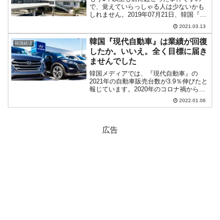
で、覚えていらっしゃる人は少ないかも
しれません。2019年07月21日、韓国『ア
シアナ航空』の旅客機（ソウル行き171
2021.03.13
便：エアバスA321）が日本・那覇空港で
管制官の指示を聞かず、滑走路に誤って
韓国『現代自動車』は業績が回復
韓国経済
進入すると...
したか。いいえ。全く目標に届き
ませんでした
韓国メディアでは、『現代自動車』の
2021年の自動車販売台数が3.9％伸びたと
報じています。2020年のコロナ禍から立
ち直り、業績が回復したように見えま
2022.01.06
す。また、例えば日本の『日本経済新
聞』では「現代自動車G 、21年の世界販
売台数666万...
広告