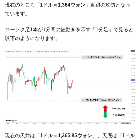
現在のところ「1ドル＝
1,364ウォン
」近辺の攻防となっ
韓国･警察職員が「丸刈りになって抗議活
『Money1』
ています。
動」
中国だけが鉄鋼輸出を異常増加させる ⇒ 中
『Money1』
ローソク足1本が1分間の値動きを示す「1分足」で見ると
国の過剰生産が世界を蝕む。
以下のようになります。
韓国製造業「半導体絶好調」のウラで他業
『Money1』
種は全般的「不調」⇒ PSIが示す現況は決して良くない。
【米韓激突案件】韓国消費者院が『クーパ
『Money1』
ン』1人当たり賠償10万ウォンを認定 ⇒ 総額3兆7,000億
韓国で猛暑。南東部では干ばつ
『Money1』
韓国型イージス搭載の次世代駆逐艦
『Money1』
「KDDX」1番艦、2032年竣工と公示
【対日本円】ウォン安が急進！ 日米の協調
『Money1』
に韓国がいっちょがみしたのでは。
韓国政府『BYD』車への補助金を全廃 ⇒ 実
『Money1』
は韓国で『BYD』車は売れている。6カ月で対前年同期比
1.9倍！
現在の天井は「1ドル＝
1,365.85ウォン
」、天底は「1ドル