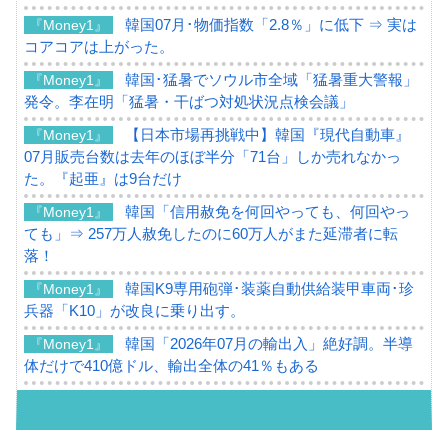
韓国07月･物価指数「2.8％」に低下 ⇒ 実は
『Money1』
コアコアは上がった。
韓国･猛暑でソウル市全域「猛暑重大警報」
『Money1』
発令。李在明「猛暑・干ばつ対処状況点検会議」
【日本市場再挑戦中】韓国『現代自動車』
『Money1』
07月販売台数は去年のほぼ半分「71台」しか売れなかっ
た。『起亜』は9台だけ
韓国「信用赦免を何回やっても、何回やっ
『Money1』
ても」⇒ 257万人赦免したのに60万人がまた延滞者に転
落！
韓国K9専用砲弾･装薬自動供給装甲車両･珍
『Money1』
兵器「K10」が改良に乗り出す。
韓国「2026年07月の輸出入」絶好調。半導
『Money1』
体だけで410億ドル、輸出全体の41％もある
韓国･李在明「青年層の雇用状況が悪い。せ
『Money1』
や、若者に起業させよう」⇒ どんな雇用対策だソレ。