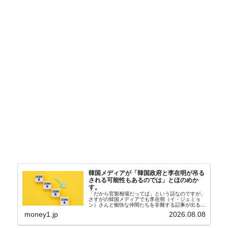
韓国メディアが「韓国政府と李在明が吊る
される可能性もあるのでは」とほのめか
す。
「だから官製相場だってば」という話なのですが、
さすがの韓国メディアでも李在明（イ・ジェミョ
ン）さんと愉快な仲間たちを非難する記事が出るよ
うになっています。もちろん株価の暴落についてで
money1.jp
2026.08.08
『朝鮮日報』に面白い記事が出ています。「東西南
北」というコ...