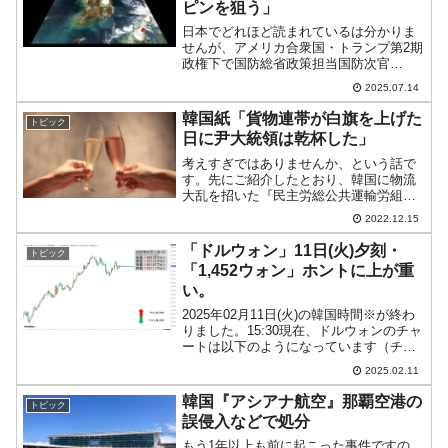
ピンを狙う」
日本でどれほど読まれているは分かりま
せんが、アメリカ合衆国・トランプ第2期
政権下で国防総省政策担当国防次官
（Under Secretary of Defense for
2025.07.14
Policy）に任命されたElbridge
A. Colby（エルブリ...
韓国紙「貨物連帯が白旗を上げた
トピック
日に尹大統領は乾杯した」
考えすぎではありませんか、という話で
す。先にご紹介したとおり、韓国に物流
大乱を招いた『民主労総公共運輸労組貨
物連帯本部』（貨物連帯）のストライキ
2022.12.15
は、貨物連帯側の完敗に終わりました。
これについては韓国ウォッチャーからも
「ドルウォン」11日(火)夕刻・
トピック
「あの民主労総が白旗とは...
「1,452ウォン」ホントに上が重
い。
2025年02月11日(火)の韓国時間※が終わ
りました。15:30現在、ドルウォンのチャ
ートは以下のようになっています（チャ
ートは『Investing.com』より引用）。上
2025.02.11
が重くてウォン安方向に進めません。現
在のところ「1ドル＝1,452...
韓国『アシアナ航空』那覇空港の
トピック
誤侵入などで処分
もう1年以上も前に起こった事件ですの