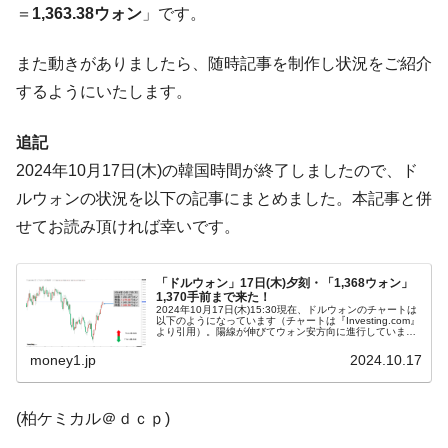
＝
1,363.38ウォン
」です。
在韓米国大使スティールが着韓！⇒ さっそ
『Money1』
く空港に詰めかけ「出て行け！」「極右勢力」のプラカー
ドを掲げる「在韓反米勢力」
また動きがありましたら、随時記事を制作し状況をご紹介
するようにいたします。
韓国政府「2035年までに18.4GW規模のAIデ
『Money1』
ータセンター整備」⇒ だから無理だってば。
追記
JPモルガン「韓国レバレッジETFの清算は
『Money1』
ほぼ終わった」
2024年10月17日(木)の韓国時間が終了しましたので、ド
ルウォンの状況を以下の記事にまとめました。本記事と併
韓国『国民年金公団』株価暴落で200兆蒸
『Money1』
発。
せてお読み頂ければ幸いです。
韓国政府「ニセＫ-ブランドを通報しようキ
『Money1』
ャンペーン」⇒ あの名物教授も登場！
「ドルウォン」17日(木)夕刻・「1,368ウォン」
1,370手前まで来た！
2024年10月17日(木)15:30現在、ドルウォンのチャートは
韓国「橋が落ちました」⇒ 耐久性「なさす
『Money1』
以下のようになっています（チャートは『Investing.com』
より引用）。陽線が伸びてウォン安方向に進行していま
ぎ」では。
す。いい感じです。すでに一時「1ドル＝1,370ウォン」
に...
money1.jp
2024.10.17
韓国鉄鋼最大手『POSCO』ズブズブ沈む。
『Money1』
営業利益80.2％も減少
(柏ケミカル＠ｄｃｐ)
米国下院「韓国の公務員個人をターゲット
『Money1』
にぶん殴る法案」提出！⇒ クーパン問題は合衆国企業に対