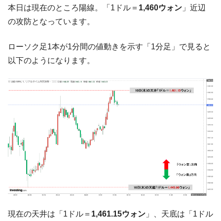
韓国政府『BYD』車への補助金を全廃 ⇒ 実
『Money1』
本日は現在のところ陽線。「1ドル＝
1,460ウォン
」近辺
は韓国で『BYD』車は売れている。6カ月で対前年同期比
の攻防となっています。
1.9倍！
在韓米国大使スティールが着韓！⇒ さっそ
『Money1』
ローソク足1本が1分間の値動きを示す「1分足」で見ると
く空港に詰めかけ「出て行け！」「極右勢力」のプラカー
以下のようになります。
ドを掲げる「在韓反米勢力」
韓国政府「2035年までに18.4GW規模のAIデ
『Money1』
ータセンター整備」⇒ だから無理だってば。
JPモルガン「韓国レバレッジETFの清算は
『Money1』
ほぼ終わった」
韓国『国民年金公団』株価暴落で200兆蒸
『Money1』
発。
韓国政府「ニセＫ-ブランドを通報しようキ
『Money1』
ャンペーン」⇒ あの名物教授も登場！
韓国「橋が落ちました」⇒ 耐久性「なさす
『Money1』
ぎ」では。
現在の天井は「1ドル＝
1,461.15ウォン
」、天底は「1ドル
韓国鉄鋼最大手『POSCO』ズブズブ沈む。
『Money1』