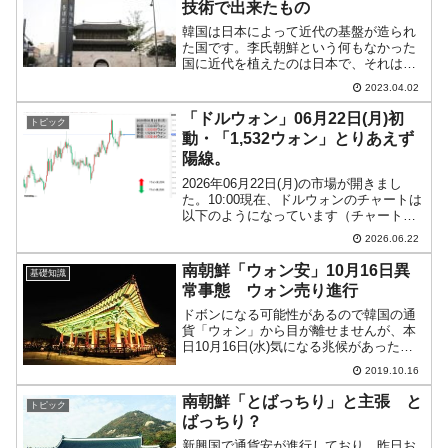
技術で出来たもの
韓国は日本によって近代の基盤が造られ
た国です。李氏朝鮮という何もなかった
国に近代を植えたのは日本で、それは併
合時代に起こった革命的な変化でした。
2023.04.02
しかし、第二次世界大戦が終わって、日
本が手を引いた後も日本の援助は続きま
「ドルウォン」06月22日(月)初
トピック
した。1965年日韓請求...
動・「1,532ウォン」とりあえず
陽線。
2026年06月22日(月)の市場が開きまし
た。10:00現在、ドルウォンのチャートは
以下のようになっています（チャートは
『Investing.com』より引用）。現在のと
2026.06.22
ころ陽線です。とりあえず――ですが。
「1ドル＝1,532ウォン」近辺...
南朝鮮「ウォン安」10月16日異
基礎知識
常事態 ウォン売り進行
ドボンになる可能性があるので韓国の通
貨「ウォン」から目が離せませんが、本
日10月16日(水)気になる兆候があったの
ご紹介します。以下はドルウォンの日足
2019.10.16
チャート(2019年10月16日16時15分まで)
です(チャートは『Investing.c...
南朝鮮「とばっちり」と主張 と
トピック
ばっちり？
新興国で通貨安が進行しており、昨日お