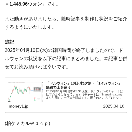
＝
1,445.96ウォン
」です。
営業利益80.2％も減少
米国下院「韓国の公務員個人をターゲット
『Money1』
また動きがありましたら、随時記事を制作し状況をご紹介
にぶん殴る法案」提出！⇒ クーパン問題は合衆国企業に対
するようにいたします。
する差別。許してはおかぬ
韓国ボンクラ政策室長･金容範、株価暴落に
『Money1』
追記
他人事のような発言。
2025年04月10日(木)の韓国時間が終了しましたので、ド
韓国半導体『SKハイニックス』2026年2Qの
『Money1』
ルウォンの状況を以下の記事にまとめました。本記事と併
業績「史上最高益」当期純利益は前年同期比13.4倍に。
せてお読み頂ければ幸いです。
韓国･加徳島新国際空港「またも暗礁」の危
『Money1』
機 ⇒ 10.7兆では損が出るからできない。
「ドルウォン」10日(木)夕刻・「1,457ウォン」
【速報】韓国株式市場の暴落・本日07月29
『Money1』
陽線で上を窺う
2025年04月10日(木)15:30現在、ドルウォンのチャートは
日(水)もサイドカー・サーキットブレイカーの二段コンボ
以下のようになっています（チャートは『Investing.com』
より引用）。一応まだ陽線です。現在のところ「1ドル＝
発動！
1,457ウォン」近辺の攻防となっています。ローソク足1...
money1.jp
2025.04.10
IT産業は人を雇用する効果は低い。全産業の
『Money1』
半分未満しか雇用を生まない
(柏ケミカル＠ｄｃｐ)
韓国「株式市場が賭博場のように変質した
『Money1』
のは政界の責任だ」