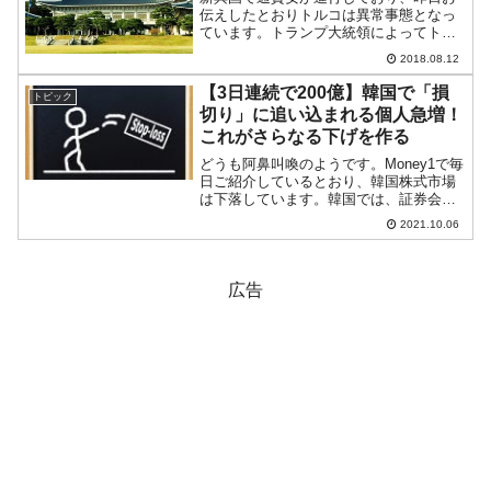
伝えしたとおりトルコは異常事態となっ
ています。トランプ大統領によってトル
コは対アメリカ輸出の鉄鋼・アルミの追
2018.08.12
加関税率が「倍」にされていますので、
通貨安になっても無理はありません(トル
【3日連続で200億】韓国で「損
トピック
コがアメリカに敵対的な...
切り」に追い込まれる個人急増！
これがさらなる下げを作る
どうも阿鼻叫喚のようです。Money1で毎
日ご紹介しているとおり、韓国株式市場
は下落しています。韓国では、証券会社
からお金（あるいは株）を借りて株式に
2021.10.06
資金を投じる「信用取引」を行う個人投
資家が多いのですが、この下落局面で
「損切り」（損失確定...
広告