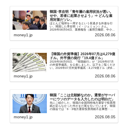
韓国･李在明「青年層の雇用状況が悪い。
せや、若者に起業させよう」⇒ どんな雇
用対策だソレ。
ほとんど地球を一周するという長過ぎる外遊を行
い、帰国した李在明（イ・ジェミョン）さん。
2026年08月04日、業務報告（雇用労働部、中小ベ
ンチャー企業部、公正取引委員会）を主催。この席
money1.jp
2026.08.06
上、韓国大統領に成りおおせた李在明（イ・ジェミ
ョン）さん...
【韓国の外貨準備】2026年07月は4,279億
ドル。外平債の発行「19.4億ドル」
2026年08月05日、『韓国銀行』が「2026年07月
の外貨準備高」を公表しました。以下をご覧くださ
い。2026年07月外貨準備高：4,279億ドル（約67
兆4,456億円）※前月比：+6億ドル＜＜内訳＞＞
⇒Securities：3,80...
money1.jp
2026.08.06
韓国「ここは北朝鮮なのか。選管がサーバ
ーにウソのデータを入力したのは明白だ」
先にご紹介した、韓国の全国同時地方選挙で投票用
紙が足らなかった件がまだ尾を引いています。韓国
の国会では「6・3地方選挙投票用紙不足事態・国
政調査特別委員会」が設けられ、調査を続けていま
す。『国民の力』の朱晋佑（チュ・ジヌ）議員はそ
money1.jp
2026.08.05
の委員の一...