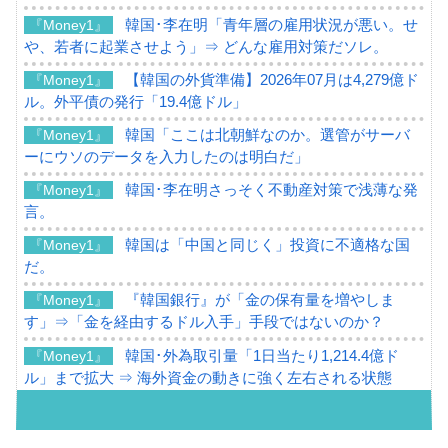
韓国･李在明「青年層の雇用状況が悪い。せ
『Money1』
や、若者に起業させよう」⇒ どんな雇用対策だソレ。
【韓国の外貨準備】2026年07月は4,279億ド
『Money1』
ル。外平債の発行「19.4億ドル」
韓国「ここは北朝鮮なのか。選管がサーバ
『Money1』
ーにウソのデータを入力したのは明白だ」
韓国･李在明さっそく不動産対策で浅薄な発
『Money1』
言。
韓国は「中国と同じく」投資に不適格な国
『Money1』
だ。
『韓国銀行』が「金の保有量を増やしま
『Money1』
す」⇒「金を経由するドル入手」手段ではないのか？
韓国･外為取引量「1日当たり1,214.4億ド
『Money1』
ル」まで拡大 ⇒ 海外資金の動きに強く左右される状態
韓国･帰ってきた李在明。李在明を支持しな
『Money1』
い「50.5％」に上昇