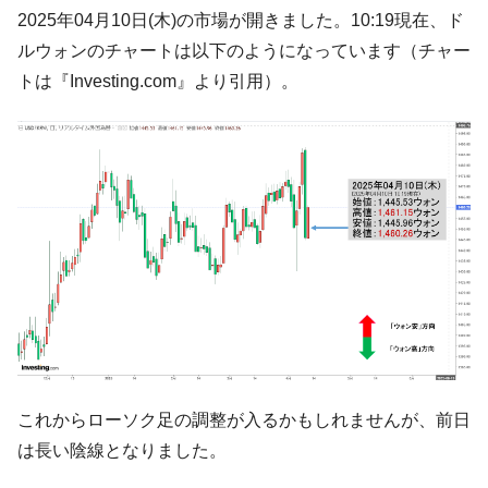
韓国大統領府ボンクラ政策室長が告発され
2025年04月10日(木)の市場が開きました。10:19現在、ド
『Money1』
た ⇒ 国家が行った恐るべき株価操作であり、空前の国政壟
ルウォンのチャートは以下のようになっています（チャー
断
トは『Investing.com』より引用）。
韓国･警察職員が「丸刈りになって抗議活
『Money1』
動」
中国だけが鉄鋼輸出を異常増加させる ⇒ 中
『Money1』
国の過剰生産が世界を蝕む。
韓国製造業「半導体絶好調」のウラで他業
『Money1』
種は全般的「不調」⇒ PSIが示す現況は決して良くない。
【米韓激突案件】韓国消費者院が『クーパ
『Money1』
ン』1人当たり賠償10万ウォンを認定 ⇒ 総額3兆7,000億
韓国で猛暑。南東部では干ばつ
『Money1』
韓国型イージス搭載の次世代駆逐艦
『Money1』
「KDDX」1番艦、2032年竣工と公示
これからローソク足の調整が入るかもしれませんが、前日
【対日本円】ウォン安が急進！ 日米の協調
『Money1』
は長い陰線となりました。
に韓国がいっちょがみしたのでは。