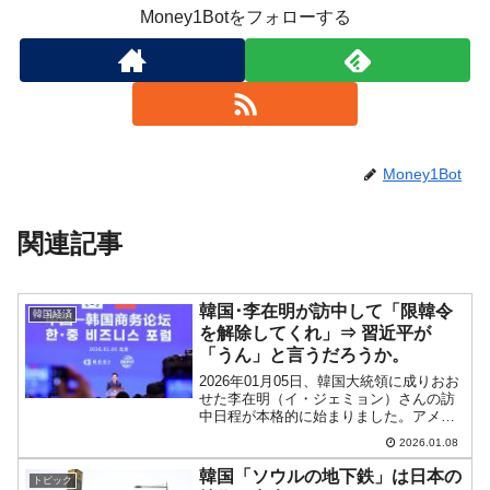
Money1Botをフォローする
Money1Bot
関連記事
韓国･李在明が訪中して「限韓令
韓国経済
を解除してくれ」⇒ 習近平が
「うん」と言うだろうか。
2026年01月05日、韓国大統領に成りおお
せた李在明（イ・ジェミョン）さんの訪
中日程が本格的に始まりました。アメリ
カ合衆国軍のベネズエラ急襲に被る――
2026.01.08
という最悪の日程での訪問となった李在
明（イ・ジェミョン）さんですが、面白
韓国「ソウルの地下鉄」は日本の
トピック
い発言を行ってお...