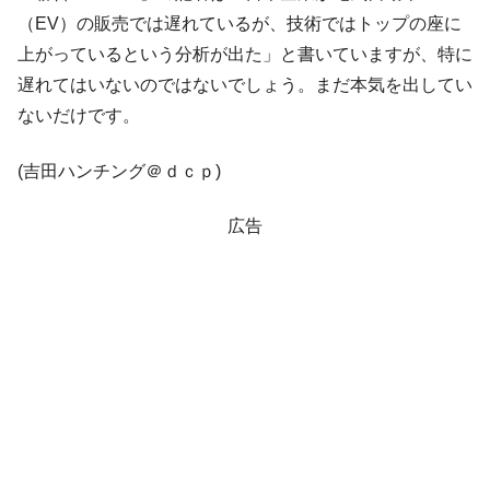
（EV）の販売では遅れているが、技術ではトップの座に
全て勝つといくら？ 競馬GI競走で勝利騎手がもら
Fact1
える賞金とは？
上がっているという分析が出た」と書いていますが、特に
遅れてはいないのではないでしょう。まだ本気を出してい
平成仮面ライダーの意外すぎるモチーフとは？
Fact1
ないだけです。
発表から2日で大崩壊、鳴かず飛ばずに終わりそう
Fact1
なスーパーリーグとは？
(吉田ハンチング＠ｄｃｐ)
日本人マスターズ挑戦の歴史。松山以前に最高位
Fact1
だった選手とは？
広告
甲子園通算本塁打、最多の清原に次いで多く打っ
Fact1
ている意外な選手とは？
セレクトセールの高額取引馬が稼いだ金額とは？
Fact1