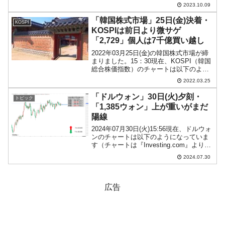
ると、約60兆ウォン（59兆1,000億ウォ
2023.10.09
ン）が予算よりショートします。収入が
不足しようが、支出は予算どおり粛々と
「韓国株式市場」25日(金)決着・
KOSPI
行われます...
KOSPIは前日より微サゲ
「2,729」個人は7千億買い越し
2022年03月25日(金)の韓国株式市場が締
まりました。15：30現在、KOSPI（韓国
総合株価指数）のチャートは以下のよう
になっています（チャートは
2022.03.25
『Investing.com』より引用）。結局陰線
で締まりました。KOSPIは「2,72...
「ドルウォン」30日(火)夕刻・
トピック
「1,385ウォン」上が重いがまだ
陽線
2024年07月30日(火)15:56現在、ドルウォ
ンのチャートは以下のようになっていま
す（チャートは『Investing.com』より引
用）。まだ陽線です。現在のところ「1ド
2024.07.30
ル＝1,385ウォン」近辺の攻防となってい
ます。ローソク足1本が...
広告