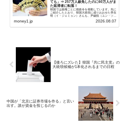
ても」⇒ 257万人赦免したのに60万人がま
た延滞者に転落！
韓国では政権ごとに徳政令を発動しています。先に
ご紹介したとおり、韓国大統領に成りおおせた李在
明（イ・ジェミョン）さんも、尹錫悦（ユン・ソギ
ョル）前政権が行った――「新出発基金」をバッド
money1.jp
2026.08.07
バンクにして不良債権の買い取りを行い、分割償還
や元利減免...
【後ろにズレた】韓国『共に民主党』の
大統領候補が1本化されるまでの日程
中国が「北京に証券市場を作る」と言い
出す。誰が資金を投じるのか