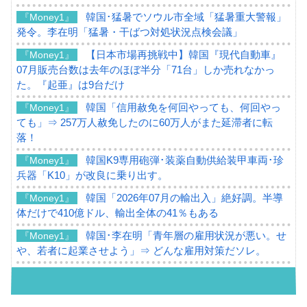
韓国･猛暑でソウル市全域「猛暑重大警報」
『Money1』
発令。李在明「猛暑・干ばつ対処状況点検会議」
【日本市場再挑戦中】韓国『現代自動車』
『Money1』
07月販売台数は去年のほぼ半分「71台」しか売れなかっ
た。『起亜』は9台だけ
韓国「信用赦免を何回やっても、何回やっ
『Money1』
ても」⇒ 257万人赦免したのに60万人がまた延滞者に転
落！
韓国K9専用砲弾･装薬自動供給装甲車両･珍
『Money1』
兵器「K10」が改良に乗り出す。
韓国「2026年07月の輸出入」絶好調。半導
『Money1』
体だけで410億ドル、輸出全体の41％もある
韓国･李在明「青年層の雇用状況が悪い。せ
『Money1』
や、若者に起業させよう」⇒ どんな雇用対策だソレ。
【韓国の外貨準備】2026年07月は4,279億ド
『Money1』
ル。外平債の発行「19.4億ドル」