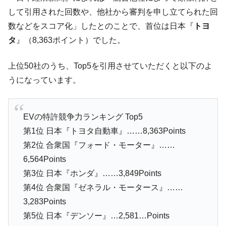
中国だけが鉄鋼輸出を異常増加させる ⇒ 中
『Money1』
して引用された回数や、他社から審判を申し立てられた回
国の過剰生産が世界を蝕む。
数などをスコア化」したとのことで、首位は日本『
トヨ
韓国製造業「半導体絶好調」のウラで他業
『Money1』
タ
』（8,363ポイント）でした。
種は全般的「不調」⇒ PSIが示す現況は決して良くない。
上位50社のうち、Top5を引用させていただくと以下のよ
【米韓激突案件】韓国消費者院が『クーパ
『Money1』
ン』1人当たり賠償10万ウォンを認定 ⇒ 総額3兆7,000億
うになっています。
韓国で猛暑。南東部では干ばつ
『Money1』
韓国型イージス搭載の次世代駆逐艦
『Money1』
EVの特許競争力ランキング Top5
「KDDX」1番艦、2032年竣工と公示
第1位 日本『トヨタ自動車』……8,363Points
【対日本円】ウォン安が急進！ 日米の協調
『Money1』
第2位 合衆国『フォード・モーター』……
に韓国がいっちょがみしたのでは。
6,564Points
韓国政府『BYD』車への補助金を全廃 ⇒ 実
『Money1』
第3位 日本『ホンダ』……3,849Points
は韓国で『BYD』車は売れている。6カ月で対前年同期比
第4位 合衆国『ゼネラル・モータース』……
1.9倍！
3,283Points
在韓米国大使スティールが着韓！⇒ さっそ
『Money1』
第5位 日本『デンソー』…2,581…Points
く空港に詰めかけ「出て行け！」「極右勢力」のプラカー