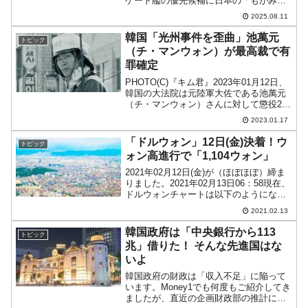
ゲート艦の優先候補に日本の「もがみ型
護衛艦（改良型）」を選定した――と発
2025.08.11
表しました。これはオーストラリアの
「Sea 3000」として知られる国防装備プ
韓国「光州事件を歪曲」池萬元
トピック
ロジェクト...
（チ・マンウォン）が最高裁で有
罪確定
PHOTO(C)『キム君』2023年01月12日、
韓国の大法院は元陸軍大佐である池萬元
（チ・マンウォン）さんに対して懲役2年
の実刑判決を言い渡しました。Money1を
2023.01.17
ずっと読んでいただいている方は「！」
と思われるかもしれません。「5.18」...
「ドルウォン」12日(金)決着！ウ
トピック
ォン高進行で「1,104ウォン」
2021年02月12日(金)が（ほぼほぼ）締ま
りました。2021年02月13日06：58現在、
ドルウォンチャートは以下のようになっ
ています（チャートは『Investing.com』
2021.02.13
より引用：以下同）。一応ウォン安方向
へ進行しました。ただ終値...
韓国政府は「中央銀行から113
トピック
兆」借りた！ そんな先進国はな
いよ
韓国政府の財政は「収入不足」に陥って
います。Money1でも何度もご紹介してき
ましたが、直近の企画財政部の推計によ