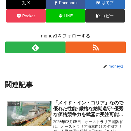
X
Facebook
はてブ
Pocket
LINE
コピー
money1をフォローする
money1
関連記事
「メイド・イン・コリア」なので
トピック
優れた性能･厳格な納期遵守･優秀
な価格競争力を武器に受注可能性
が高い ⇒ 豪州「いりません」
2025年08月05日、オーストラリア国防省
は、オーストラリア海軍向けの次期フリ