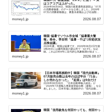
はコアコアは上がった。
2026年08月04日、韓国の産業通商資源部は「07月
の消費者物価」のデータを公表しました。2026年
07月の消費者物価は、農畜水産物および石油類の
上昇率が鈍化したことなどにより、前年同月比
2.8％上昇（06月は3.2％）となり、上昇率は前...
money1.jp
2026.08.07
韓国･猛暑でソウル市全域「猛暑重大警
報」発令。李在明「猛暑・干ばつ対処状況
点検会議」
2026年夏。韓国は猛暑です。2026年08月2日午後
1時26分には慶尚南道の梁山市で「42.5℃」を記
録。これは1904年に近代的な気象観測が始まって
以来の韓国史上最高気温です。08月04日には、ソ
money1.jp
2026.08.07
ウル市全域への「猛暑重大警報」が発令され...
【日本市場再挑戦中】韓国『現代自動車』
07月販売台数は去年のほぼ半分「71台」
しか売れなかった。『起亜』は9台だけ
2026年08月06日、『日本自動車輸入組合』が
「2026年7月度輸入車新規登録台数（速報）」を公
表しました。日本市場に再挑戦中の『現代自動
車』、また日本市場を攻略したい『BYD』の販売
money1.jp
2026.08.07
台数はこの中に捉えられているはずです。先月から
は韓国の...
韓国「信用赦免を何回やっても、何回やっ