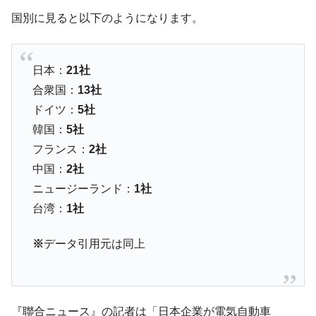
他人事のような発言。
国別に見ると以下のようになります。
韓国半導体『SKハイニックス』2026年2Qの
『Money1』
業績「史上最高益」当期純利益は前年同期比13.4倍に。
日本：
21社
韓国･加徳島新国際空港「またも暗礁」の危
『Money1』
合衆国：
13社
機 ⇒ 10.7兆では損が出るからできない。
ドイツ：
5社
【速報】韓国株式市場の暴落・本日07月29
『Money1』
韓国：
5社
日(水)もサイドカー・サーキットブレイカーの二段コンボ
発動！
フランス：
2社
中国：
2社
IT産業は人を雇用する効果は低い。全産業の
『Money1』
半分未満しか雇用を生まない
ニュージーランド：
1社
台湾：
1社
日本の誇る海洋資源調査船『白嶺』は先進技術の
Fact1
塊！
※
データ引用元は同上
夏の甲子園、優勝校を最も多く輩出している都道
Fact1
府県とは？
今話題の「楽天ライオンズ」とは？
Fact1
奇跡の毛色「白毛馬」とは？
Fact1
『聯合ニュース』の記者は「日本企業が電気自動車