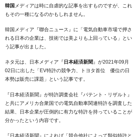
韓国「ここは北朝鮮なのか。選管がサーバ
『Money1』
韓国
メディアは時に自虐的な記事を出すものですが、これ
ーにウソのデータを入力したのは明白だ」
もその一種になるのかもしれません。
韓国･李在明さっそく不動産対策で浅薄な発
『Money1』
言。
韓国メディア『聯合ニュース』に「電気自動車市場で押さ
韓国は「中国と同じく」投資に不適格な国
『Money1』
れる日本の企業は、技術では美よりも上回っている」とい
だ。
う記事が出ました。
『韓国銀行』が「金の保有量を増やしま
『Money1』
す」⇒「金を経由するドル入手」手段ではないのか？
ネタ元は、日本メディア『
日本経済新聞
』が2021年09月
韓国･外為取引量「1日当たり1,214.4億ド
『Money1』
02日に出した「EV特許の競争力、トヨタ首位 優位の日
ル」まで拡大 ⇒ 海外資金の動きに強く左右される状態
本勢は販売に課題」という記事です。
韓国･帰ってきた李在明。李在明を支持しな
『Money1』
い「50.5％」に上昇
『日本経済新聞』が特許調査会社『パテント・リザルト』
と共にアメリカ合衆国での電気自動車関連特許を調査した
韓国大統領府ボンクラ政策室長が告発され
『Money1』
た ⇒ 国家が行った恐るべき株価操作であり、空前の国政壟
結果、日本企業が圧倒的に有力な特許を持っていることが
断
分かったという内容です。
韓国･警察職員が「丸刈りになって抗議活
『Money1』
動」
『日本経済新聞』によれば「競合他社によって類似特許と