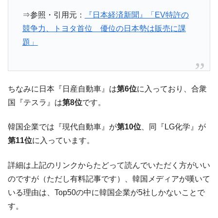
ドを掲げる「在韓反米勢力」
⇒参照・引用元：
『日本経済新聞』「EV特許の
韓国政府「2035年までに18.4GW規模のAIデ
『Money1』
競争力、トヨタ首位 優位の日本勢は販売に課
ータセンター整備」⇒ だから無理だってば。
題」
JPモルガン「韓国レバレッジETFの清算は
『Money1』
ほぼ終わった」
韓国『国民年金公団』株価暴落で200兆蒸
『Money1』
発。
ちなみに日本『日産自動車』は
第6位
に入っており、合衆
韓国政府「ニセＫ-ブランドを通報しようキ
『Money1』
国『テスラ』は
第8位
です。
ャンペーン」⇒ あの名物教授も登場！
韓国「橋が落ちました」⇒ 耐久性「なさす
『Money1』
韓国企業では『現代自動車』が
第10位
、同『LG化学』が
ぎ」では。
第11位
に入っています。
韓国鉄鋼最大手『POSCO』ズブズブ沈む。
『Money1』
営業利益80.2％も減少
詳細は上記のリンクからたどって読んでいただく方がいい
のですが（ただし有料記事です）、韓国メディアが嘆いて
米国下院「韓国の公務員個人をターゲット
『Money1』
にぶん殴る法案」提出！⇒ クーパン問題は合衆国企業に対
いる理由は、Top50の中に韓国企業が5社しかないことで
する差別。許してはおかぬ
す。
韓国ボンクラ政策室長･金容範、株価暴落に
『Money1』