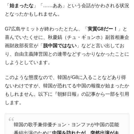
される可能性もあるのでは」とほのめかす。
「
始まったな
」「……ああ」という会話がかわされる状況
韓国07月･物価指数「2.8％」に低下 ⇒ 実は
『Money1』
となったかもしれません。
コアコアは上がった。
韓国･猛暑でソウル市全域「猛暑重大警報」
『Money1』
G7広島サミットが終わったとたん、「
実質G8だー！
」と
発令。李在明「猛暑・干ばつ対処状況点検会議」
喜んでいたくせに、秋慶鎬（チュ・ギョンホ）副首相兼企
【日本市場再挑戦中】韓国『現代自動車』
『Money1』
画財政部長官が「
脱中国ではない
」などと言い出してお
07月販売台数は去年のほぼ半分「71台」しか売れなかっ
り、自由主義陣営国との連帯などすっかりなかったことに
た。『起亜』は9台だけ
しようとしています。
韓国「信用赦免を何回やっても、何回やっ
『Money1』
ても」⇒ 257万人赦免したのに60万人がまた延滞者に転
このような態度なので、韓国がG8に入ることなどあり得
落！
ないわけですが、韓国が恐れてる中国の報復が始まったか
韓国K9専用砲弾･装薬自動供給装甲車両･珍
『Money1』
もしれません。以下に『朝鮮日報』の記事から一部を引用
兵器「K10」が改良に乗り出す。
します。
韓国「2026年07月の輸出入」絶好調。半導
『Money1』
体だけで410億ドル、輸出全体の41％もある
韓国･李在明「青年層の雇用状況が悪い。せ
『Money1』
韓国の歌手兼俳優チョン・ヨンファが中国の芸能
や、若者に起業させよう」⇒ どんな雇用対策だソレ。
番組出演のために
中国を訪れたが、突然出演がキ