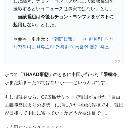
した結果、チョン・ヨンファが北京で芸能番組を
断
撮影するというニュースは事実ではない」とし、
韓国･警察職員が「丸刈りになって抗議活
『Money1』
「
当該番組は今後もチョン・ヨンファをゲストに
動」
起用しない
」とした。
中国だけが鉄鋼輸出を異常増加させる ⇒ 中
『Money1』
国の過剰生産が世界を蝕む。
⇒参照・引用元：
『朝鮮日報』「中 ‘한한령’ 다시
韓国製造業「半導体絶好調」のウラで他業
『Money1』
시작하나…한류스타 정용화 예능출연 돌연 취소」
種は全般的「不調」⇒ PSIが示す現況は決して良くない。
【米韓激突案件】韓国消費者院が『クーパ
『Money1』
ン』1人当たり賠償10万ウォンを認定 ⇒ 総額3兆7,000億
韓国で猛暑。南東部では干ばつ
『Money1』
かつて「
THAAD事態
」のときに中国が行った「
限韓令
」
がまた始まったのではないか――というわけです。
韓国型イージス搭載の次世代駆逐艦
『Money1』
「KDDX」1番艦、2032年竣工と公示
もし限韓令なら、G7広島サミットで韓国が見せた「自由
【対日本円】ウォン安が急進！ 日米の協調
『Money1』
主義陣営国よりの姿勢」に頭にきた中国の報復です。韓国
に韓国がいっちょがみしたのでは。
が日和って中国に寄っていくかどうか要注目です。
韓国政府『BYD』車への補助金を全廃 ⇒ 実
『Money1』
は韓国で『BYD』車は売れている。6カ月で対前年同期比
（吉田ハンチング＠ｄｃｐ）
1.9倍！