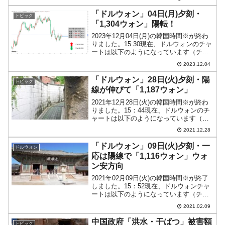
長い陽線で締ました。本日は前日を受け
てウォン安進行となっています。すで...
「ドルウォン」04日(月)夕刻・
トピック
「1,304ウォン」陽転！
2023年12月04日(月)の韓国時間※が終わ
りました。15:30現在、ドルウォンのチャ
ートは以下のようになっています（チャ
ートは『Investing.com』より引用）。陽
2023.12.04
転して伸びました。再び「1ドル＝1,300
ウォン」を突破。現在のと...
「ドルウォン」28日(火)夕刻・陽
トピック
線が伸びて「1,187ウォン」
2021年12月28日(火)の韓国時間※が終わ
りました。15：44現在、ドルウォンのチ
ャートは以下のようになっています（チ
ャートは『Investing.com』より引用）。
2021.12.28
陽線が長くなりやっと「1ドル＝1,187ウ
ォン」まできました。ローソ...
「ドルウォン」09日(火)夕刻・一
ドルウォン
応は陽線で「1,116ウォン」ウォ
ン安方向
2021年02月09日(火)の韓国時間※が終了
しました。15：52現在、ドルウォンチャ
ートは以下のようになっています（チャ
ートは『Investing.com』より引用：以下
2021.02.09
同）。上下に長いヒゲが出て、ローソク
足の実体部分がほとんどありません...
中国政府「洪水・干ばつ」被害額
トピック