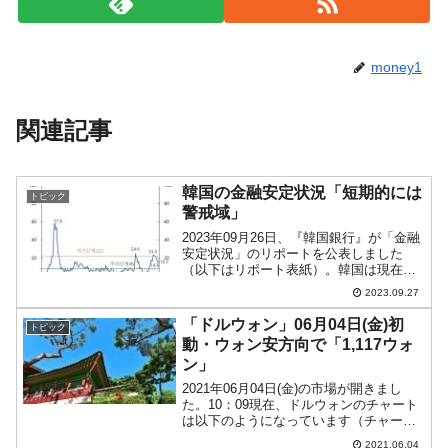
money1
関連記事
韓国の金融安定状況「短期的には
トピック
警戒域」
2023年09月26日、『韓国銀行』が「金融
安定状況」のリポートを公表しました
（以下はリポート表紙）。韓国は現在大
変に不景気な状況とです。『韓国銀行』
2023.09.27
が金融状況をどのように見ているのかを
確認してみましょう。このリポート内に
「ドルウォン」06月04日(金)初
トピック
FSI※1とFVI...
動・ウォン安方向で「1,117ウォ
ン」
2021年06月04日(金)の市場が開きまし
た。10：09現在、ドルウォンのチャート
は以下のようになっています（チャート
は『Investing.com』より引用）。前日は
2021.06.04