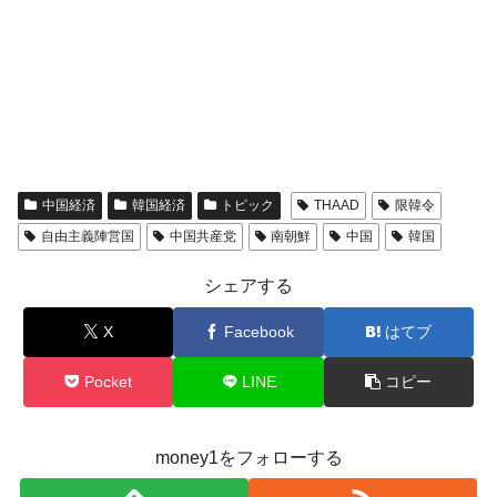
中国経済
韓国経済
トピック
THAAD
限韓令
自由主義陣営国
中国共産党
南朝鮮
中国
韓国
シェアする
X
Facebook
はてブ
Pocket
LINE
コピー
money1をフォローする