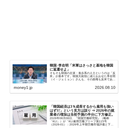
韓国･李在明「米軍はさっさと基地を韓国
に返還せよ」
そもそも韓国の左派・進歩系の人士というのは「反
米」が基本です。韓国大統領に成りおおせた李在明
（イ・ジェミョン）さんも、その政権も反米であ
り、親北・親中国が基本路線。ボンクラの安圭伯
（アン・ギュベク）さんが国防部長（長官）を努め
money1.jp
2026.08.10
ていることもあ...
「韓国経済は3％成長するから雇用も強い
はずだ」という見方は誤り ⇒ 2026年の就
業者の増加は当初予測の半分に下方修正。
2026年08月06日、『韓国労働研究院』（略称
「KLI」）が「KLI雇用労働ブリーフ第115号
（2026-01）：2026年上半期労働市場評価と下半
期労働市場展望」を公表しました。Money1でも何