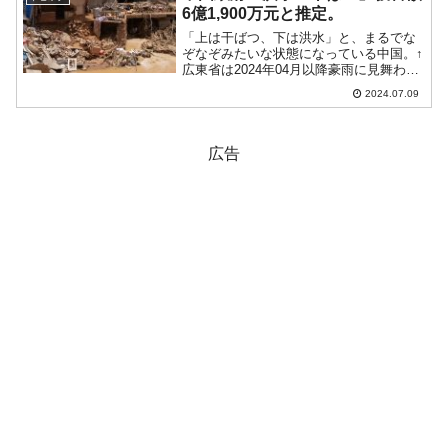
6億1,900万元と推定。
「上は干ばつ、下は洪水」と、まるでな
ぞなぞみたいな状態になっている中国。↑
広東省は2024年04月以降豪雨に見舞われ
て被害甚大。南部の各地で豪雨が続き、
2024.07.09
広東省、広西チワン族自治区、安徽省、
福建省、湖南省などで洪水や地質災害が
発生し、被害は甚...
広告