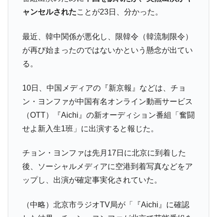
【韓国の外貨準備】2026年07月は4,279億ド
『Money1』
ャンセルされた
ことが23日、分かった。
ル。外平債の発行「19.4億ドル」
最近、韓中関係が悪化し、限韓令（韓流制限令）
韓国「ここは北朝鮮なのか。選管がサーバ
『Money1』
ーにウソのデータを入力したのは明白だ」
が再び始まったのではないかという懸念が出てい
る。
韓国･李在明さっそく不動産対策で浅薄な発
『Money1』
言。
10日、中国メディアの『新京報』などは、チョ
韓国は「中国と同じく」投資に不適格な国
『Money1』
ン・ヨンファが中国有名オンライン動画サービス
だ。
（OTT）『Aichi』の新オーディション番組「奮闘
『韓国銀行』が「金の保有量を増やしま
『Money1』
す」⇒「金を経由するドル入手」手段ではないのか？
せよ新入生1班」に出演すると報じた。
韓国･外為取引量「1日当たり1,214.4億ド
『Money1』
チョン・ヨンファは先月17日に北京に到着した
ル」まで拡大 ⇒ 海外資金の動きに強く左右される状態
後、ソーシャルメディアに空港到着写真などをア
韓国･帰ってきた李在明。李在明を支持しな
『Money1』
ップし、出演が確定事実化されていた。
い「50.5％」に上昇
韓国大統領府ボンクラ政策室長が告発され
『Money1』
（中略）北京市ラジオTV局が「『Aichi』に確認
た ⇒ 国家が行った恐るべき株価操作であり、空前の国政壟