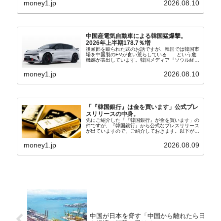
money1.jp
2026.08.10
度もご紹介していますが、政府が何よりも大...
中国産電気自動車による韓国猛爆撃。
2026年上半期178.7％増
後頭部を殴られた式のお話ですが、韓国では韓国市
場を中国製のEVが食い荒らしている――という危
機感が表出しています。韓国メディア『ソウル経
済』の記事から一部を以下に引きます。記事タイト
ルは「中国EVの大攻勢…東風もプジョーと手を組
money1.jp
2026.08.10
み韓国進出」...
「『韓国銀行』は金を買います」公式プレ
スリリースの中身。
先にご紹介した「『韓国銀行』が金を買います」の
件ですが、『韓国銀行』から公式なプレスリリース
が出ていますので、ご紹介しておきます。以下が全
文和訳です。表題：韓国銀行、国内生産金の買い入
れ協力体制を構築□『韓国銀行』は、国内生産金の
money1.jp
2026.08.09
買い入れに...
中国が日本を脅す「中国から離れたら日