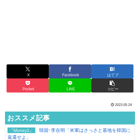
X
Facebook
はてブ
Pocket
LINE
コピー
2023.05.24
おススメ記事
韓国･李在明「米軍はさっさと基地を韓国に
『Money1』
返還せよ」