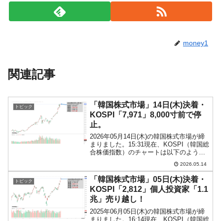
money1
関連記事
「韓国株式市場」14日(木)決着・
トピック
KOSPI「7,971」8,000寸前で停
止。
2026年05月14日(木)の韓国株式市場が締
まりました。15:31現在、KOSPI（韓国総
合株価指数）のチャートは以下のように
なっています（チャートは
2026.05.14
『Investing.com』より引用）。最高値は
「7,991.04」で終値は「7,97...
「韓国株式市場」05日(木)決着・
トピック
KOSPI「2,812」個人投資家「1.1
兆」売り越し！
2025年06月05日(木)の韓国株式市場が締
まりました。16:14現在、KOSPI（韓国総