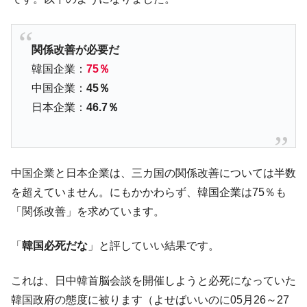
える賞金とは？
平成仮面ライダーの意外すぎるモチーフとは？
Fact1
発表から2日で大崩壊、鳴かず飛ばずに終わりそう
Fact1
関係改善が必要だ
なスーパーリーグとは？
韓国企業：
75％
日本人マスターズ挑戦の歴史。松山以前に最高位
Fact1
中国企業：
45％
だった選手とは？
日本企業：
46.7％
甲子園通算本塁打、最多の清原に次いで多く打っ
Fact1
ている意外な選手とは？
セレクトセールの高額取引馬が稼いだ金額とは？
Fact1
中国企業と日本企業は、三カ国の関係改善については半数
を超えていません。にもかかわらず、韓国企業は75％も
「関係改善」を求めています。
「
韓国必死だな
」と評していい結果です。
これは、日中韓首脳会談を開催しようと必死になっていた
韓国政府の態度に被ります（よせばいいのに05月26～27