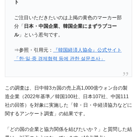
『Money1』
ト
だ。
『韓国銀行』が「金の保有量を増やしま
『Money1』
ご注目いただきたいのは上掲の黄色のマーカー部
す」⇒「金を経由するドル入手」手段ではないのか？
分「
日本・中国企業、韓国企業にまずラブコー
韓国･外為取引量「1日当たり1,214.4億ド
『Money1』
ル
」という惹句です。
ル」まで拡大 ⇒ 海外資金の動きに強く左右される状態
⇒参照・引用元：
『韓国経済人協会』公式サイト
韓国･帰ってきた李在明。李在明を支持しな
『Money1』
い「50.5％」に上昇
「한·일·중 경제협력 등에 관한 설문조사」
韓国大統領府ボンクラ政策室長が告発され
『Money1』
た ⇒ 国家が行った恐るべき株価操作であり、空前の国政壟
断
この調査は、日中韓3カ国の売上高1,000億ウォン台の製
韓国･警察職員が「丸刈りになって抗議活
『Money1』
造企業（2022年基準／韓国100社、日本107社、中国111
動」
社の回答）を対象に実施した「韓・日・中経済協力などに
中国だけが鉄鋼輸出を異常増加させる ⇒ 中
『Money1』
関するアンケート調査」の結果です。
国の過剰生産が世界を蝕む。
韓国製造業「半導体絶好調」のウラで他業
『Money1』
「どの国の企業と協力関係を結びたいか？」と質問した結
種は全般的「不調」⇒ PSIが示す現況は決して良くない。