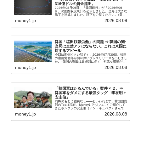
316億ドルの資金流出。
2026年08月06日、『韓国銀行』が「2026年06
月」の国際収支統計を公示しました。当月は大きな
黒字を達成しました。以下をご覧ください。↑黄色
の傾向ペンでフォーカスしているのが2026年06月
money1.jp
2026.08.09
の経常収支です。2026年06月貿易収支：4...
韓国「塩田奴隷労働」の問題 ⇒ 韓国の闇･
当局は全然アテにならない。これは米国に
対するアピール
今回は面倒くさい話です。2026年07月30日、韓国
の雇用労働部が興味深いプレスリリースを出しまし
た。↑韓国の塩田は島嶼部に多く、劣悪な環境が一
般に見られることが少ないため、事件の発覚を妨げ
money1.jp
2026.08.08
たといわれます（後述）。これは、いわゆる「塩田
奴隷...
「韓国軍はたるんでいる」案件 × ２。⇒
韓国軍をダメにする最強タッグ「李在明 +
安圭伯」
弱将のもとに強兵なし――といわれます。韓国国防
部のTopは現在、Money1でもしつこくご紹介して
きたボンクラの安圭伯（アン・ギュベク）さんで
す。↑経済的無知蒙昧な李在明（イ・ジェミョン）
money1.jp
2026.08.08
さんと「韓国初の文官上がり」の国防部長官安圭伯
（アン...