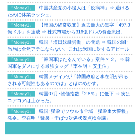
中国共産党の小役人は「疫病神」⇒ 避ける
『Money1』
ために休業ラッシュ。
【韓国の経常収支】過去最大の黒字「497.3
『Money1』
億ドル」を達成 ⇒ 株式市場から316億ドルの資金流出。
韓国「塩田奴隷労働」の問題 ⇒ 韓国の闇･
『Money1』
当局は全然アテにならない。これは米国に対するアピール
「韓国軍はたるんでいる」案件 × ２。⇒ 韓
『Money1』
国軍をダメにする最強タッグ「李在明 + 安圭伯」
韓国メディアが「韓国政府と李在明が吊る
『Money1』
される可能性もあるのでは」とほのめかす。
韓国07月･物価指数「2.8％」に低下 ⇒ 実は
『Money1』
コアコアは上がった。
韓国･猛暑でソウル市全域「猛暑重大警報」
『Money1』
発令。李在明「猛暑・干ばつ対処状況点検会議」
【日本市場再挑戦中】韓国『現代自動車』
『Money1』
07月販売台数は去年のほぼ半分「71台」しか売れなかっ