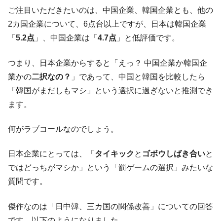
ご注目いただきたいのは、中国企業、韓国企業とも、他の
韓国『国民年金公団』株価暴落で200兆蒸
『Money1』
2カ国企業について、6点台以上ですが、日本は韓国企業
発。
「
5.2点
」、中国企業は「
4.7点
」と低評価です。
韓国政府「ニセＫ-ブランドを通報しようキ
『Money1』
ャンペーン」⇒ あの名物教授も登場！
つまり、日本企業からすると「えっ？ 中国企業か韓国企
韓国「橋が落ちました」⇒ 耐久性「なさす
『Money1』
業かの
二択なの？
」であって、中国と韓国を比較したら
ぎ」では。
「韓国がまだしもマシ」という選択に過ぎないと推測でき
韓国鉄鋼最大手『POSCO』ズブズブ沈む。
『Money1』
ます。
営業利益80.2％も減少
日本の誇る海洋資源調査船『白嶺』は先進技術の
Fact1
何がラブコールなのでしょう。
塊！
夏の甲子園、優勝校を最も多く輩出している都道
Fact1
日本企業にとっては、「
タイキック
と
ゴボウしばき合い
と
府県とは？
ではどっちがマシか」という「罰ゲームの選択」みたいな
今話題の「楽天ライオンズ」とは？
Fact1
質問です。
奇跡の毛色「白毛馬」とは？
Fact1
傑作なのは「日中韓、三カ国の関係改善」についての回答
全て勝つといくら？ 競馬GI競走で勝利騎手がもら
Fact1
です。以下のようになりました。