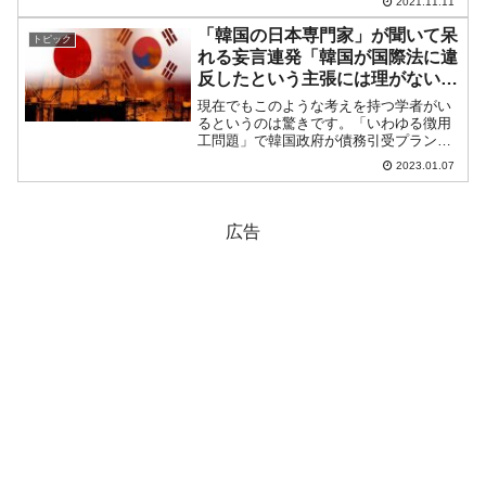
2021.11.11
際に、その企業が発行した債券、その国
が発行した国債を購入した投資家はお金
「韓国の日本専門家」が聞いて呆
トピック
を...
れる妄言連発「韓国が国際法に違
反したという主張には理がない」
「韓国は自分で近代化できた」
現在でもこのような考えを持つ学者がい
るというのは驚きです。「いわゆる徴用
工問題」で韓国政府が債務引受プランで
正面突破しようとしているためか、左
2023.01.07
派・進歩系がカウンタープレッシャーを
強めています。2023年01月07日、韓国メ
ディア『毎日経済』...
広告