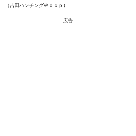
（吉田ハンチング＠ｄｃｐ）
広告