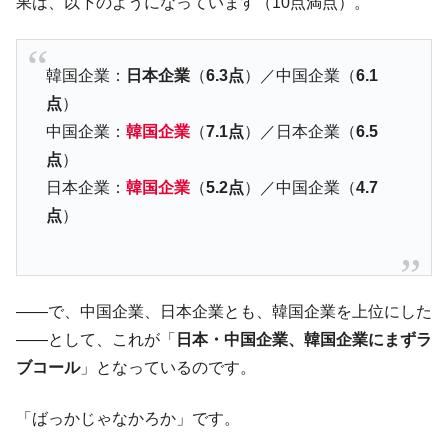
果は、以下のようになっています（10点満点）。
【米韓激突案件】韓国消費者院が『クーパ
『Money1』
ン』1人当たり賠償10万ウォンを認定 ⇒ 総額3兆7,000億
韓国で猛暑。南東部では干ばつ
『Money1』
韓国企業：
日本企業
（
6.3点
）／中国企業（
6.1
韓国型イージス搭載の次世代駆逐艦
点
）
『Money1』
「KDDX」1番艦、2032年竣工と公示
中国企業：
韓国企業
（
7.1点
）／日本企業（
6.5
【対日本円】ウォン安が急進！ 日米の協調
点
）
『Money1』
に韓国がいっちょがみしたのでは。
日本企業：
韓国企業
（
5.2点
）／中国企業（
4.7
韓国政府『BYD』車への補助金を全廃 ⇒ 実
『Money1』
点
）
は韓国で『BYD』車は売れている。6カ月で対前年同期比
1.9倍！
在韓米国大使スティールが着韓！⇒ さっそ
『Money1』
――で、中国企業、日本企業とも、韓国企業を上位にした
く空港に詰めかけ「出て行け！」「極右勢力」のプラカー
ドを掲げる「在韓反米勢力」
――として、これが「
日本・中国企業、韓国企業にまずラ
ブコール
」となっているのです。
韓国政府「2035年までに18.4GW規模のAIデ
『Money1』
ータセンター整備」⇒ だから無理だってば。
「ばっかじゃなかろか」です。
JPモルガン「韓国レバレッジETFの清算は
『Money1』
ほぼ終わった」