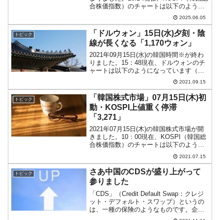
合株価指数）のチャートは以下のように
なっています（チャートは
2025.06.05
『Investing.com』より引用）。ローソク
足の上が削られましたが、KOSPIは「...
「ドルウォン」15日(水)夕刻・陰
トピック
線が長くなる「1,170ウォン」
2021年09月15日(水)の韓国時間※が終わ
りました。15：48現在、ドルウォンのチ
ャートは以下のようになっています（チ
ャートは『Investing.com』より引用）。
2021.09.15
残念ながら陰線が長くなりました。一時
「1ドル＝1,174ウォン」まで...
「韓国株式市場」07月15日(木)初
トピック
動・KOSPI上値重く停滞
「3,271」
2021年07月15日(木)の韓国株式市場が開
きました。10：00現在、KOSPI（韓国総
合株価指数）のチャートは以下のように
なっています（チャートは
2021.07.15
『Investing.com』より引用）。うっすく
陽線ですがコマ足です。KOSPIは「3,...
さあ中国のCDSが盛り上がって
トピック
参りました
「CDS」（Credit Default Swap：クレジ
ット・デフォルト・スワップ）というの
は、一種の保険のようなものです。企業
や国家がデフォルト（債務不履行）した