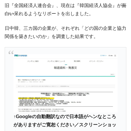
た。『起亜』は9台だけ
旧『全国経済人連合会』、現在は『韓国経済人協会』が
面
韓国「信用赦免を何回やっても、何回やっ
『Money1』
白い
呆れるようなリポートを出しました。
ても」⇒ 257万人赦免したのに60万人がまた延滞者に転
落！
日中韓、三カ国の企業が、それぞれ「どの国の企業と協力
韓国K9専用砲弾･装薬自動供給装甲車両･珍
『Money1』
関係を築きたいのか」を調査した結果です。
兵器「K10」が改良に乗り出す。
韓国「2026年07月の輸出入」絶好調。半導
『Money1』
体だけで410億ドル、輸出全体の41％もある
韓国･李在明「青年層の雇用状況が悪い。せ
『Money1』
や、若者に起業させよう」⇒ どんな雇用対策だソレ。
【韓国の外貨準備】2026年07月は4,279億ド
『Money1』
ル。外平債の発行「19.4億ドル」
韓国「ここは北朝鮮なのか。選管がサーバ
『Money1』
ーにウソのデータを入力したのは明白だ」
韓国･李在明さっそく不動産対策で浅薄な発
『Money1』
↑Googleの自動翻訳なので日本語がヘンなところ
言。
がありますがご寛恕ください／スクリーンショッ
韓国は「中国と同じく」投資に不適格な国